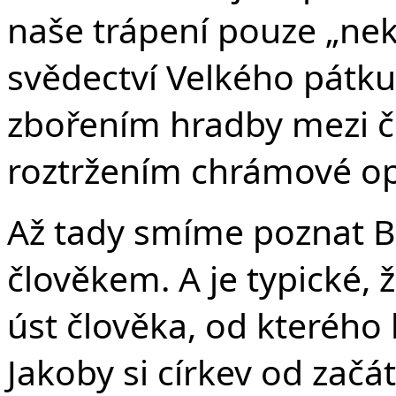
naše trápení pouze „nek
svědectví Velkého pátk
zbořením hradby mezi 
roztržením chrámové o
Až tady smíme poznat Bo
člověkem. A je typické, 
úst člověka, od kterého
Jakoby si církev od začá