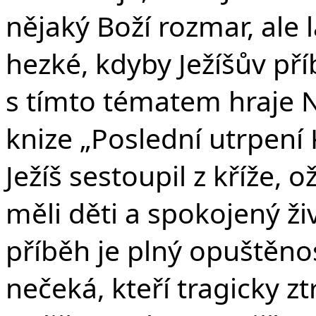
nějaký Boží rozmar, ale 
hezké, kdyby Ježíšův př
s tímto tématem hraje N
knize „Poslední utrpení 
Ježíš sestoupil z kříže, 
měli děti a spokojený živo
příběh je plný opuštěno
nečeká, kteří tragicky zt