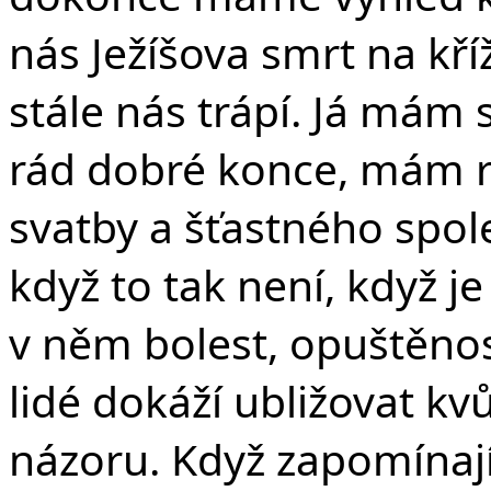
nás Ježíšova smrt na kří
stále nás trápí. Já má
rád dobré konce, mám rá
svatby a šťastného spol
když to tak není, když j
v něm bolest, opuštěnost
lidé dokáží ubližovat kv
názoru. Když zapomínají 