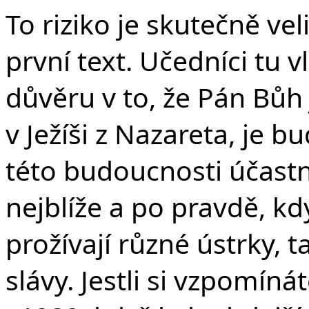
v 
To riziko je skutečně ve
první text. Učedníci tu v
důvěru v to, že Pán Bůh 
v Ježíši z Nazareta, je b
této budoucnosti účastní.
nejblíže a po pravdě, kd
prožívají různé ústrky, ta
slávy. Jestli si vzpomíná