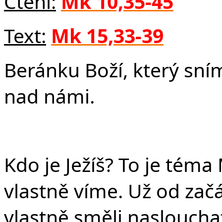
Fa
Čtení:
Mk 10,35-45
Text:
Mk 15,33-39
Beránku Boží, který sním
nad námi.
Kdo je Ježíš? To je téma
vlastně víme. Už od zač
vlastně směli naslouchat