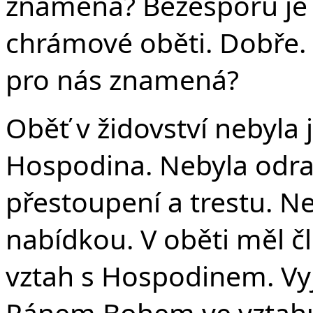
znamená? Bezesporu je 
chrámové oběti. Dobře.
pro nás znamená?
Oběť v židovství nebyla
Hospodina. Nebyla odra
přestoupení a trestu. N
nabídkou. V oběti měl 
vztah s Hospodinem. Vyj
Pánem Bohem ve vztahu.