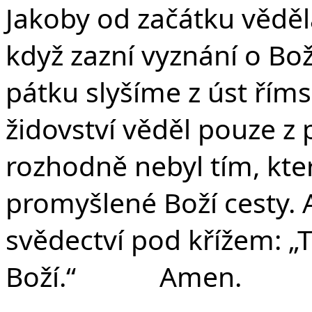
Jakoby od začátku věděla,
když zazní vyznání o Bož
pátku slyšíme z úst říms
židovství věděl pouze z
rozhodně nebyl tím, kte
promyšlené Boží cesty. 
svědectví pod křížem: „
Boží.“ Amen.