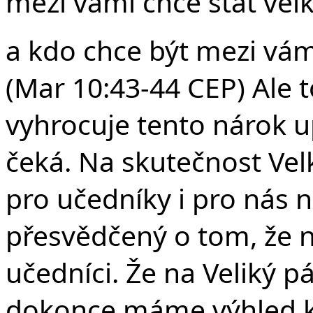
mezi vámi chce stát ve
a kdo chce být mezi vám
(Mar 10:43-44 CEP) Ale t
vyhrocuje tento nárok 
čeká. Na skutečnost Vel
pro učedníky i pro nás 
přesvědčený o tom, že 
učedníci. Že na Veliký p
dokonce máme výhled k N