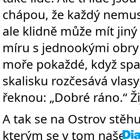
v 
chápou, že každý nemusí
ale klidně může mít jiný t
míru s jednookými obry
moře pokaždé, když spatř
skalisku rozčesává vlas
řeknou: „Dobré ráno.“ Žij
A tak se na Ostrov stěh
kterým se v tom našem sv