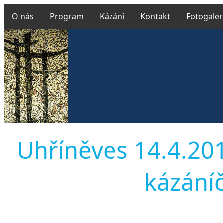
O nás
Program
Kázání
Kontakt
Fotogaler
Uhříněves 14.4.2013
kázáníč