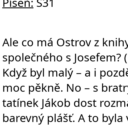
Píseň:
S31
Ale co má Ostrov z knih
společného s Josefem? (
Když byl malý – a i pozdě
moc pěkně. No – s bratry
tatínek Jákob dost rozma
barevný plášť. A to byla 