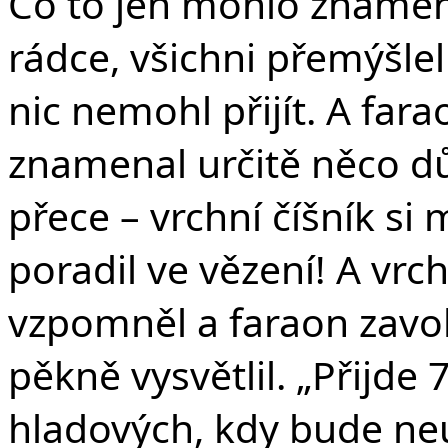
Co to jen mohlo znamen
rádce, všichni přemýšlel
nic nemohl přijít. A far
znamenal určitě něco dů
přece – vrchní číšník s
poradil ve vězení! A vrch
vzpomněl a faraon zavol
pěkně vysvětlil. „Přijde 
hladových, kdy bude ne