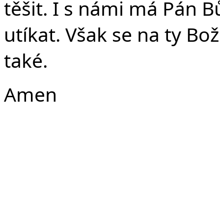
těšit. I s námi má Pán 
utíkat. Však se na ty Bo
tak
Amen