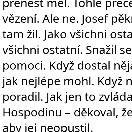
přenést měl. Tohle přec
vězení. Ale ne. Josef pěk
tam žil. Jako všichni ost
všichni ostatní. Snažil 
pomoci. Když dostal nějak
jak nejlépe mohl. Když 
poradil. Jak jen to zvlád
Hospodinu – děkoval, že 
aby jej neopustil.