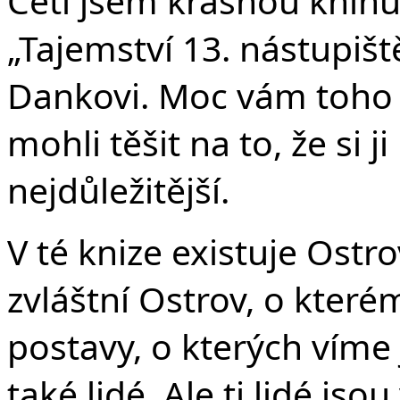
Če
Četl jsem krásnou knih
„Tajemství 13. nástupiště
Dankovi. Moc vám toho 
mohli těšit na to, že si 
nejdůležitější.
V té knize existuje Ostrov
zvláštní Ostrov, o které
postavy, o kterých víme
také lidé. Ale ti lidé jsou