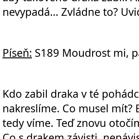
nevypadá... Zvládne to? U
Píseň:
S189 Moudrost mi, p
Kdo zabil draka v té pohádc
nakreslíme. Co musel mít? 
tedy víme. Teď znovu otočí
Co s drakem závisti, nenávis