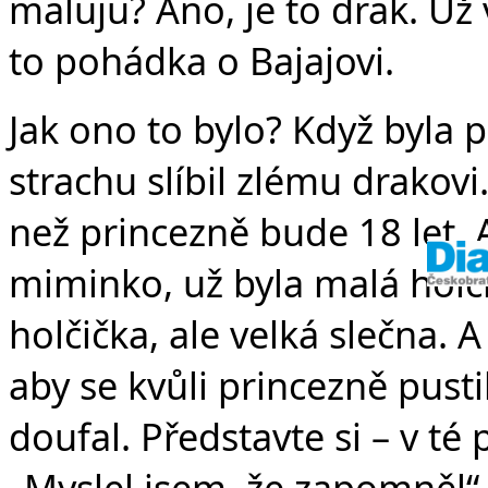
v 
maluju? Ano, je to drak. Už
to pohádka o Bajajovi.
Jak ono to bylo? Když byla p
strachu slíbil zlému drakovi.
než princezně bude 18 let. 
miminko, už byla malá holči
holčička, ale velká slečna. A
aby se kvůli princezně pusti
doufal. Představte si – v té
„Myslel jsem, že zapomněl“, 