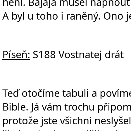
není. Bajaja musel napnout v
A byl u toho i raněný. Ono je
Píseň:
S188 Vostnatej drát
Teď otočíme tabuli a povíme
Bible. Já vám trochu připom
protože jste všichni neslyš