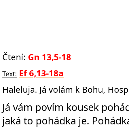
Fa
Čtení
:
Gn 13,5-18
Ef 6,13-18a
Text:
Haleluja. Já volám k Bohu, Hos
Já vám povím kousek pohádk
jaká to pohádka je. Pohádka