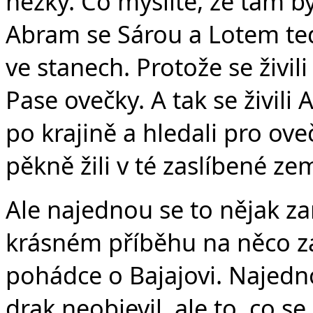
hezky. Co myslíte, že tam b
Abram se Sárou a Lotem ted
ve stanech. Protože se živil
Pase ovečky. A tak se živili 
po krajině a hledali pro ov
pěkně žili v té zaslíbené zem
Ale najednou se to nějak z
krásném příběhu na něco za
pohádce o Bajajovi. Najedno
drak neobjevil, ale to, co se