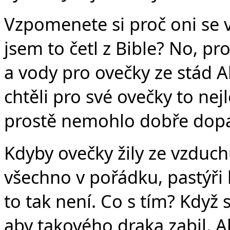
Vzpomenete si proč oni se v
jsem to četl z Bible? No, p
a vody pro ovečky ze stád A
chtěli pro své ovečky to nejl
prostě nemohlo dobře dop
Kdyby ovečky žily ze vzduchu
všechno v pořádku, pastýři 
to tak není. Co s tím? Když s
aby takového draka zabil. A