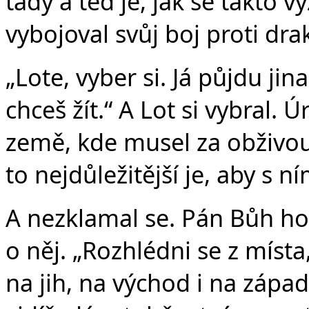
tady a teď je, jak se takto 
vybojoval svůj boj proti drak
„Lote, vyber si. Já půjdu jin
chceš žít.“ A Lot si vybral
země, kde musel za obživou 
to nejdůležitější je, aby s 
A nezklamal se. Pán Bůh ho 
o něj. „Rozhlédni se z místa
na jih, na východ i na zápa