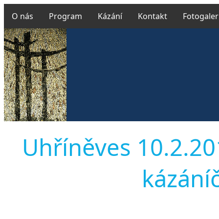
O nás
Program
Kázání
Kontakt
Fotogaler
Uhříněves 10.2.2013
kázáníč