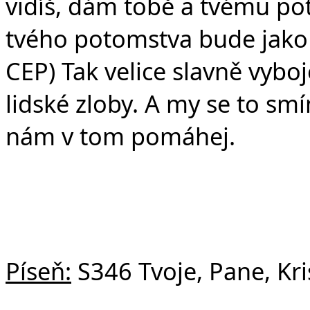
vidíš, dám tobě a tvému po
tvého potomstva bude jako
CEP) Tak velice slavně vybo
lidské zloby. A my se to s
nám v tom pomáhej.
Píseň:
S346 Tvoje, Pane, Kri