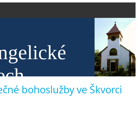
ngelické
ech
olečné bohoslužby ve Škvorci