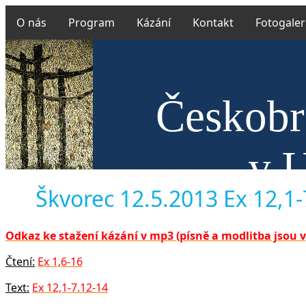
O nás
Program
Kázání
Kontakt
Fotogaler
Českobr
v U
Škvorec 12.5.2013 Ex 12,1-7
Odkaz ke stažení kázání v mp3 (písně a modlitba jsou 
Čtení:
Ex 1,6-16
Text:
Ex 12,1-7.12-14