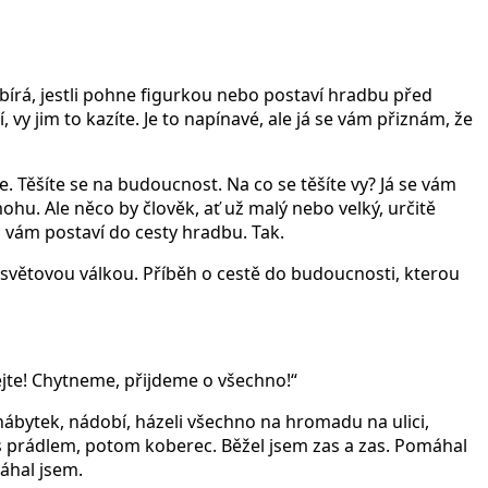
ybírá, jestli pohne figurkou nebo postaví hradbu před
 vy jim to kazíte. Je to napínavé, ale já se vám přiznám, že
te. Těšíte se na budoucnost. Na co se těšíte vy? Já se vám
ohu. Ale něco by člověk, ať už malý nebo velký, určitě
do vám postaví do cesty hradbu. Tak.
 světovou válkou. Příběh o cestě do budoucnosti, kterou
šejte! Chytneme, přijdeme o všechno!“
y, nábytek, nádobí, házeli všechno na hromadu na ulici,
oš s prádlem, potom koberec. Běžel jsem zas a zas. Pomáhal
máhal jsem.