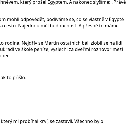
m hněvem, který prošel Egyptem. A nakonec slyšíme: „Právě
ychom mohli odpovědět, podíváme se, co se vlastně v Egyptě
jít na cestu. Najednou měl budoucnost. A přesně to máme
odina. Nejdřív se Martin ostatních bál, zlobil se na lidi,
 ukradl ve škole peníze, vyslechl za dveřmi rozhovor mezi
onec.
ak to přišlo.
, který mi probíhal krví, se zastavil. Všechno bylo