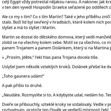
celý Egypt vždy potrestal nějakou ranou. A nakonec jak k
v ten den vyvedl Hospodin Izraelce seřazené po oddílech
Ale co my s tím? Co s tím Martin? Také v jeho příběhu zničí
stalo. Boží lid byl sevřený v hradbách, které kolem nich 
slyšet a má to slyšet i Martin.
Martin se dostal do dětského domova, který vedli manželé Tr
zlobil se na všechny kolem sebe. Mstil se za všechno, co m
panem Trojanem a panem Dolánkem, který si na Martina př
» „Prosím, jděte,“ řekl hlas pana Trojana docela tiše.
Uslyšel jsem několik vzteklých kroků. Dolánek přešel ke dve
„Toho gaunera udám!“
A pak přišlo to druhé.
„Neudáte. Rozmyslíte si to. A kdybyste udal, nedám ho. Ten
Dveře se přibouchly, vzteklé kroky se vzdalovaly. Vedle v pra
rozhodnuto, protože ten člověk ve vedlejší místnosti řekl: 