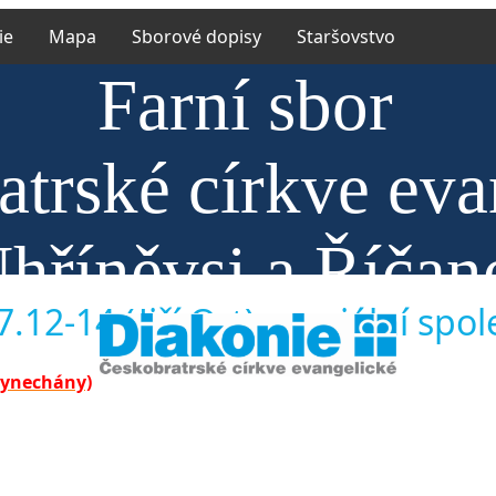
ie
Mapa
Sborové dopisy
Staršovstvo
Farní sbor
atrské církve eva
hříněvsi a Říčan
.12-14 (Jiří Ort) speciální sp
vynechány)