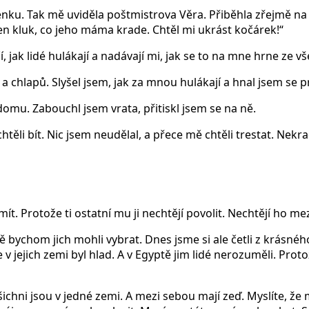
enku. Tak mě uviděla poštmistrova Věra. Přiběhla zřejmě na p
ten kluk, co jeho máma krade. Chtěl mi ukrást kočárek!“
, jak lidé hulákají a nadávají mi, jak se to na mne hrne ze vš
 chlapů. Slyšel jsem, jak za mnou hulákají a hnal jsem se p
mu. Zabouchl jsem vrata, přitiskl jsem se na ně.
ěli bít. Nic jsem neudělal, a přece mě chtěli trestat. Nekrad
. Protože ti ostatní mu ji nechtějí povolit. Nechtějí ho mez
 bychom jich mohli vybrat. Dnes jsme si ale četli z krásnéh
e v jejich zemi byl hlad. A v Egyptě jim lidé nerozuměli. Proto
šichni jsou v jedné zemi. A mezi sebou mají zeď. Myslíte, že m