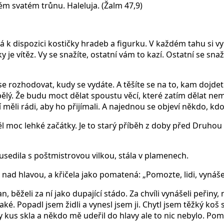
ém svatém trůnu. Haleluja. (Žalm 47,9)
á k dispozici kostičky hradeb a figurku. V každém tahu si v
 vítěz. Vy se snažíte, ostatní vám to kazí. Ostatní se snaží,
e se rozhodovat, kudy se vydáte. A těšíte se na to, kam dojde
pělý. Že budu moct dělat spoustu věcí, které zatím dělat nem
ní měli rádi, aby ho přijímali. A najednou se objeví někdo, k
l moc lehké začátky. Je to starý příběh z doby před Druhou
ousedila s poštmistrovou vilkou, stála v plamenech.
e nad hlavou, a křičela jako pomatená: „Pomozte, lidi, vyná
an, běželi za ní jako dupající stádo. Za chvíli vynášeli peřin
také. Popadl jsem židli a vynesl jsem ji. Chytl jsem těžký k
y kus skla a někdo mě udeřil do hlavy ale to nic nebylo. Po