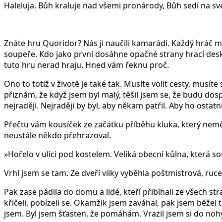
Haleluja. Bůh kraluje nad všemi pronárody, Bůh sedí na sv
Znáte hru Quoridor? Nás ji naučili kamarádi. Každý hráč m
soupeře. Kdo jako první dosáhne opačné strany hrací desky je
tuto hru nerad hraju. Hned vám řeknu proč.
Ono to totiž v životě je také tak. Musíte volit cesty, musít
přiznám, že když jsem byl malý, těšil jsem se, že budu dos
nejraději. Nejraději by byl, aby někam patřil. Aby ho ostat
Přečtu vám kousíček ze začátku příběhu kluka, který nemě
neustále někdo přehrazoval.
»Hořelo v ulici pod kostelem. Veliká obecní kůlna, která s
Vrhl jsem se tam. Ze dveří vilky vyběhla poštmistrová, ruc
Pak zase pádila do domu a lidé, kteří přibíhali ze všech str
křičeli, pobízeli se. Okamžik jsem zaváhal, pak jsem běžel 
jsem. Byl jsem šťasten, že pomáhám. Vrazil jsem si do noh