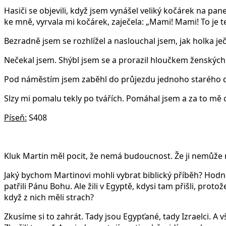
Hasiči se objevili, když jsem vynášel veliký kočárek na pan
ke mně, vyrvala mi kočárek, zaječela: „Mami! Mami! To je 
Bezradně jsem se rozhlížel a naslouchal jsem, jak holka ječí
Nečekal jsem. Shýbl jsem se a prorazil hloučkem ženských a
Pod náměstím jsem zaběhl do průjezdu jednoho starého do
Slzy mi pomalu tekly po tvářích. Pomáhal jsem a za to mě cht
Píseň:
S408
Kluk Martin měl pocit, že nemá budoucnost. Že ji nemůže mít
Jaký bychom Martinovi mohli vybrat biblický příběh? Hodně
patřili Pánu Bohu. Ale žili v Egyptě, kdysi tam přišli, protož
když z nich měli strach?
Zkusíme si to zahrát. Tady jsou Egypťané, tady Izraelci. A v