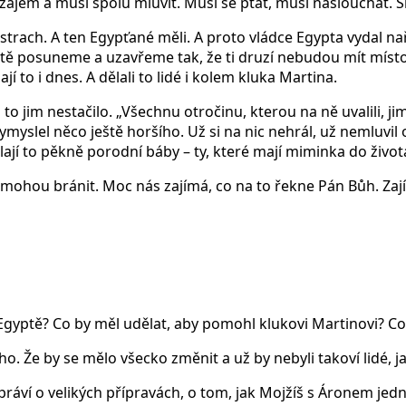
avzájem a musí spolu mluvit. Musí se ptát, musí naslouchat. 
 strach. A ten Egypťané měli. A proto vládce Egypta vydal 
rostě posuneme a uzavřeme tak, že ti druzí nebudou mít mí
ají to i dnes. A dělali to lidé i kolem kluka Martina.
ni to jim nestačilo. „Všechnu otročinu, kterou na ně uvalili, jim 
Vymyslel něco ještě horšího. Už si na nic nehrál, už nemluvil 
lají to pěkně porodní báby – ty, které mají miminka do života
mohou bránit. Moc nás zajímá, co na to řekne Pán Bůh. Zajím
yptě? Co by měl udělat, aby pomohl klukovi Martinovi? Co b
. Že by se mělo všecko změnit a už by nebyli takoví lidé, jak
práví o velikých přípravách, o tom, jak Mojžíš s Áronem jedn