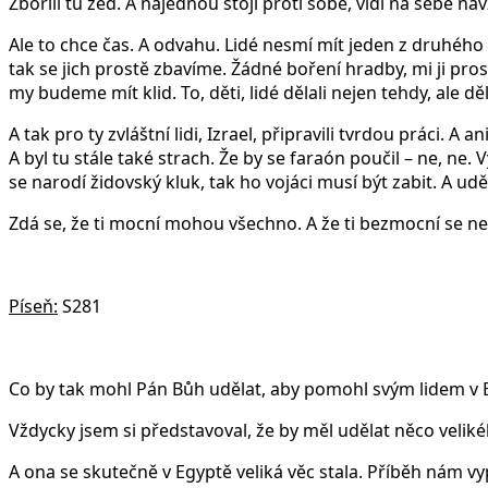
Zbořili tu zeď. A najednou stojí proti sobě, vidí na sebe n
Ale to chce čas. A odvahu. Lidé nesmí mít jeden z druhého
tak se jich prostě zbavíme. Žádné boření hradby, mi ji p
my budeme mít klid. To, děti, lidé dělali nejen tehdy, ale děl
A tak pro ty zvláštní lidi, Izrael, připravili tvrdou práci. A a
A byl tu stále také strach. Že by se faraón poučil – ne, ne. 
se narodí židovský kluk, tak ho vojáci musí být zabit. A udě
Zdá se, že ti mocní mohou všechno. A že ti bezmocní se ne
Píseň:
S281
Co by tak mohl Pán Bůh udělat, aby pomohl svým lidem v Eg
Vždycky jsem si představoval, že by měl udělat něco velikého
A ona se skutečně v Egyptě veliká věc stala. Příběh nám vy