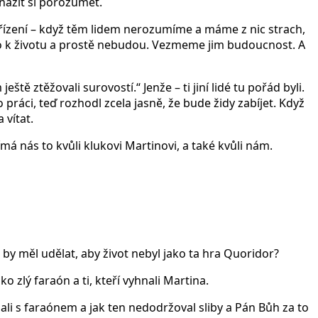
Snažit si porozumět.
nařízení – když těm lidem nerozumíme a máme z nic strach,
sto k životu a prostě nebudou. Vezmeme jim budoucnost. A
ještě ztěžovali surovostí.“ Jenže – ti jiní lidé tu pořád byli.
o práci, teď rozhodl zcela jasně, že bude židy zabíjet. Když
 vítat.
á nás to kvůli klukovi Martinovi, a také kvůli nám.
y měl udělat, aby život nebyl jako ta hra Quoridor?
o zlý faraón a ti, kteří vyhnali Martina.
ali s faraónem a jak ten nedodržoval sliby a Pán Bůh za to