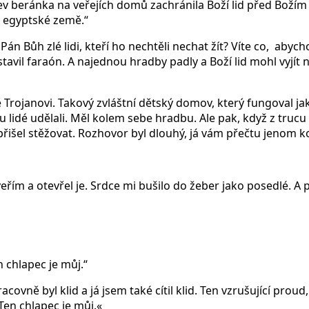
rev beránka na veřejích domů zachránila Boží lid před Boží
 z egyptské země.“
 Pán Bůh zlé lidi, kteří ho nechtěli nechat žít? Víte co, ab
postavil faraón. A najednou hradby padly a Boží lid mohl vy
ojanovi. Takový zvláštní dětský domov, který fungoval jako r
u lidé udělali. Měl kolem sebe hradbu. Ale pak, když z trucu
išel stěžovat. Rozhovor byl dlouhý, já vám přečtu jenom k
řím a otevřel je. Srdce mi bušilo do žeber jako posedlé. A p
 chlapec je můj.“
covně byl klid a já jsem také cítil klid. Ten vzrušující proud
Ten chlapec je můj.«