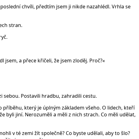
oslední chvíli, předtím jsem ji nikde nazahlédl. Vrhla se
ech stran.
ryč.
l jsem, a přece křičeli, že jsem zloděj. Proč?«
i sebou. Postavili hradbu, zahradili cestu.
o příběhu, který je úplným základem všeho. O lidech, kteří
že byli jiní. Nerozuměli a měli z nich strach. Co měli udělat,
ohli v té zemi žít společně? Co byste udělali, aby to šlo?