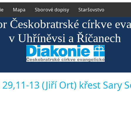
ie
Mapa
Sborové dopisy
Staršovstvo
or Českobratrské církve ev
v Uhříněvsi a Říčanech
 29,11-13 (Jiří Ort) křest Sary