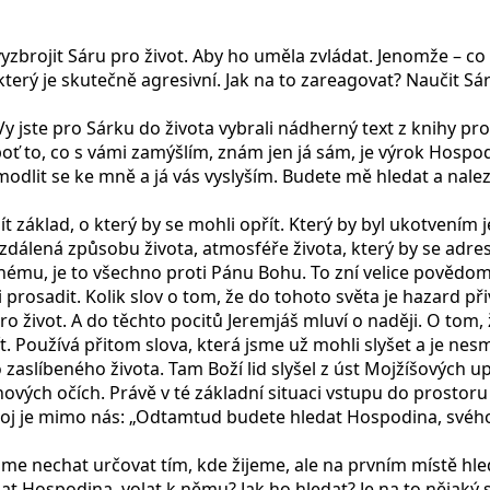
vyzbrojit Sáru pro život. Aby ho uměla zvládat. Jenomže – c
erý je skutečně agresivní. Jak na to zareagovat? Naučit Sáru
Vy jste pro Sárku do života vybrali nádherný text z knihy pror
eboť to, co s vámi zamýšlím, znám jen já sám, je výrok Hospod
modlit se ke mně a já vás vyslyším. Budete mě hledat a na
ajít základ, o který by se mohli opřít. Který by byl ukotvením
 vzdálená způsobu života, atmosféře života, který by se adre
mu, je to všechno proti Pánu Bohu. To zní velice povědomě.
 prosadit. Kolik slov o tom, že do tohoto světa je hazard př
o život. A do těchto pocitů Jeremjáš mluví o naději. O tom, 
. Používá přitom slova, která jsme už mohli slyšet a je nes
aslíbeného života. Tam Boží lid slyšel z úst Mojžíšových upo
ových očích. Právě v té základní situaci vstupu do prostoru
zdroj je mimo nás: „Odtamtud budete hledat Hospodina, svéh
áme nechat určovat tím, kde žijeme, ale na prvním místě hl
at Hospodina, volat k němu? Jak ho hledat? Je na to nějaký 