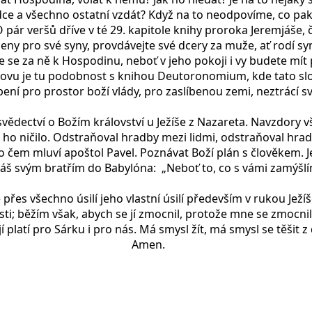
a všechno ostatní vzdát? Když na to neodpovíme, co pak máte 
. O pár veršů dříve v té 29. kapitole knihy proroka Jeremjáše
e ženy pro své syny, provdávejte své dcery za muže, ať rodí s
se za ně k Hospodinu, neboť v jeho pokoji i vy budete mít 
znovu je tu podobnost s knihou Deutoronomium, kde tato slova
bení pro prostor boží vlády, pro zaslíbenou zemi, neztrácí 
e svědectví o Božím království u Ježíše z Nazareta. Navzdory 
o ho ničilo. Odstraňoval hradby mezi lidmi, odstraňoval hr
o čem mluví apoštol Pavel. Poznávat Boží plán s člověkem. J
mjáš svým bratřím do Babylóna: „Neboť to, co s vámi zamýšl
 přes všechno úsilí jeho vlastní úsilí především v rukou Ježíš
sti; běžím však, abych se jí zmocnil, protože mne se zmocnil 
jí platí pro Sárku i pro nás. Má smysl žít, má smysl se těšit
h našich cestách. Amen.