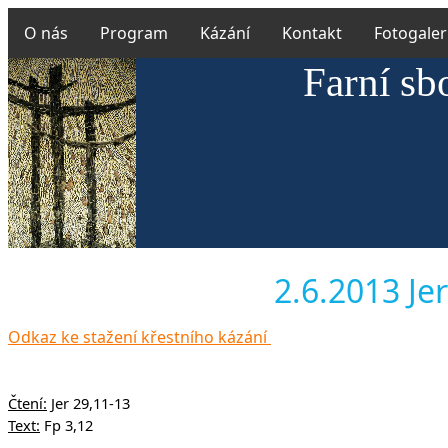
O nás
Program
Kázání
Kontakt
Fotogaler
Farní sb
2.6.2013 Jer
Odkaz ke stažení křestního kázání
Čtení:
Jer 29,11-13
Text:
Fp 3,12