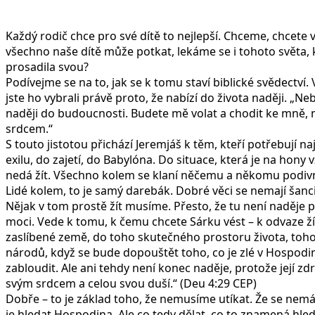
Každý rodič chce pro své dítě to nejlepší. Chceme, chcete 
všechno naše dítě může potkat, lekáme se i tohoto světa, kt
prosadila svou?
Podívejme se na to, jak se k tomu staví biblické svědectví. 
jste ho vybrali právě proto, že nabízí do života naději. „N
naději do budoucnosti. Budete mě volat a chodit ke mně, 
srdcem.“
S touto jistotou přichází Jeremjáš k těm, kteří potřebují n
exilu, do zajetí, do Babylóna. Do situace, která je na hony
nedá žít. Všechno kolem se klaní něčemu a někomu podivné
Lidé kolem, to je samý darebák. Dobré věci se nemají šanci
Nějak v tom prostě žít musíme. Přesto, že tu není naděje pr
moci. Vede k tomu, k čemu chcete Sárku vést – k odvaze žít
zaslíbené země, do toho skutečného prostoru života, toho z
národů, když se bude dopouštět toho, co je zlé v Hospodin
zabloudit. Ale ani tehdy není konec naděje, protože její 
svým srdcem a celou svou duší.“ (Deu 4:29 CEP)
Dobře – to je základ toho, že nemusíme utíkat. Že se nem
je hledat Hospodina. Ale co tedy dělat, co to znamená hled