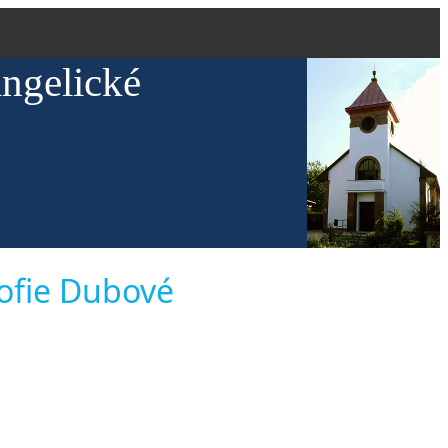
angelické
 Sofie Dubové