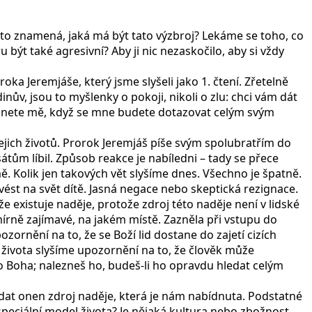
o to znamená, jaká má být tato výzbroj? Lekáme se toho, co
 být také agresivní? Aby ji nic nezaskočilo, aby si vždy
oka Jeremjáše, který jsme slyšeli jako 1. čtení. Zřetelně
inův, jsou to myšlenky o pokoji, nikoli o zlu: chci vám dát
leznete mě, když se mne budete dotazovat celým svým
 jejich životů. Prorok Jeremjáš píše svým spolubratřím do
sátům líbil. Způsob reakce je nabíledni – tady se přece
 Kolik jen takových vět slyšíme dnes. Všechno je špatně.
ivést na svět dítě. Jasná negace nebo skeptická rezignace.
že existuje naděje, protože zdroj této naděje není v lidské
mírně zajímavé, na jakém místě. Zazněla při vstupu do
zornění na to, že se Boží lid dostane do zajetí cizích
 života slyšíme upozornění na to, že člověk může
o Boha; nalezneš ho, budeš-li ho opravdu hledat celým
edat onen zdroj naděje, která je nám nabídnuta. Podstatné
speciální model života? Je nějaká kultura nebo zbožnost