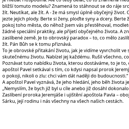
bližší tomuto modelu? Znamená to stáhnout se do ráje srdce 
žít. Neutíkat, ale žít. A - že má smysl úplně obyčejný život
jezte jejich plody. Berte si ženy, ploďte syny a dcery. Bert
pokoj toho města, do něhož jsem vás přestěhoval, modlete 
žádné speciální praktiky, ale přijetí obyčejného života. A 
zaslíbené země. Je to obrovský paradox – to, co mělo zaslí
žít. Pán Bůh se k tomu přiznává.
To je obrovské přitakání životu, jak je vidíme vyvrcholit v
skutečnému životu. Nabízel jej každému. Rušil všechno, c
Poznávat tuto nabídku života, kterou dostáváme, to je to, 
apoštol Pavel setkával s tím, co kdysi napsal prorok Jere
o pokoji, nikoli o zlu: chci vám dát naději do budoucnosti.“
A apoštol Pavel vyznává, že jeho hledání, jeho běh života je
„Nemyslím, že bych již byl u cíle anebo již dosáhl dokonalo
Zaslíbení proroka Jeremjáše i ujištění apoštola Pavla – obo
Sárku, její rodinu i nás všechny na všec