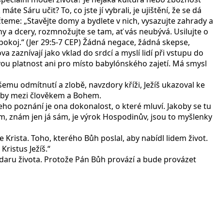
Sáru učit? To, co jste jí vybrali, je ujištění, že se dá
, čteme: „Stavějte domy a bydlete v nich, vysazujte zahrady a
yny a dcery, rozmnožujte se tam, ať vás neubývá. Usilujte o
pokoj.“ (Jer 29:5-7 CEP) Žádná negace, žádná skepse,
 zaznívají jako vklad do srdcí a myslí lidí při vstupu do
svou platnost ani pro místo babylónského zajetí. Má smysl
všemu odmítnutí a zlobě, navzdory kříži, Ježíš ukazoval ke
adby mezi člověkem a Bohem.
eho poznání je ona dokonalost, o které mluví. Jakoby se tu
ím, znám jen já sám, je výrok Hospodinův, jsou to myšlenky
e Krista. Toho, kterého Bůh poslal, aby nabídl lidem život.
Kristus Ježíš.“
 z daru života. Protože Pán Bůh provází a bude provázet