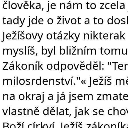
člověka, je nám to zcela
tady jde o život a to dos
Ježíšovy otázky nikterak 
myslíš, byl bližním tomu
Zákoník odpověděl: "Ten
milosrdenství."« Ježíš 
na okraj a já jsem zma
vlastně dělat, jak se ch
Boží církví. Ježíš zákoní