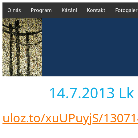
O nás
Program
Kázání
Kontakt
Fotogaler
14.7.2013 Lk 
uloz.to/xuUPuyjS/1307