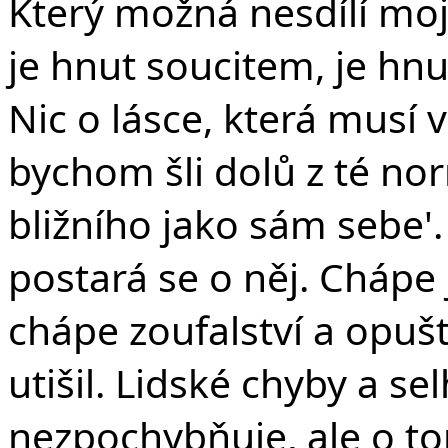
Který možná nesdílí moji
je hnut soucitem, je hnut
Nic o lásce, která musí
bychom šli dolů z té no
bližního jako sám sebe'. 
postará se o něj. Chápe 
chápe zoufalství a opuště
utišil. Lidské chyby a se
nezpochybňuje, ale o to