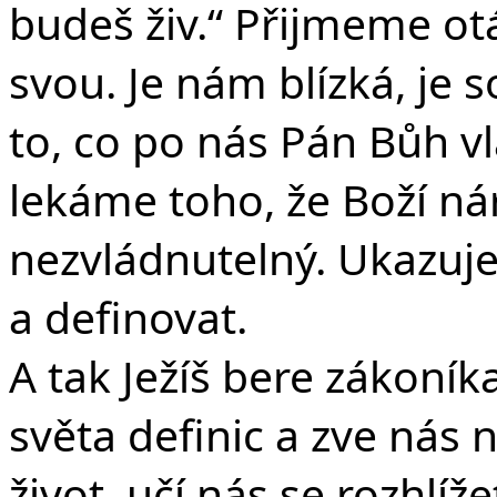
budeš živ.“ Přijmeme otá
svou. Je nám blízká, je
to, co po nás Pán Bůh vl
lekáme toho, že Boží nár
nezvládnutelný. Ukazuje
a definovat.
A tak Ježíš bere zákoníka
světa definic a zve nás 
život, učí nás se rozhlíž