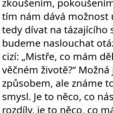
zkoušením, pokoušením. 
Č
tím nám dává možnost 
tedy dívat na tázajícího 
budeme naslouchat otáz
cizí: „Mistře, co mám dě
věčném životě?“ Možná 
způsobem, ale známe to
smysl. Je to něco, co ná
rozdíly, je to něco, co 