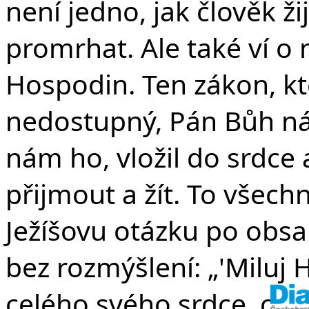
v
není jedno, jak člověk žij
promrhat. Ale také ví o 
Hospodin. Ten zákon, kter
nedostupný, Pán Bůh ná
nám ho, vložil do srdc
přijmout a žít. To všechn
Ježíšovu otázku po obs
bez rozmýšlení: „'Miluj
celého svého srdce, cel