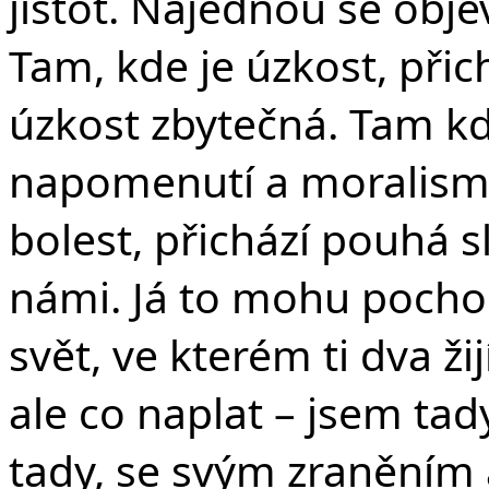
jistot. Najednou se obje
Tam, kde je úzkost, přich
úzkost zbytečná. Tam kde
napomenutí a moralism
bolest, přichází pouhá s
námi. Já to mohu pochopi
svět, ve kterém ti dva ži
ale co naplat – jsem tad
tady, se svým zraněním