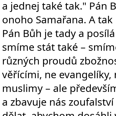
a jednej také tak." Pán 
onoho Samařana. A tak p
Pán Bůh je tady a posílá
smíme stát také – smíme
různých proudů zbožnos
věřícími, ne evangelíky, 
muslimy – ale především 
a zbavuje nás zoufalstv
dělat, abychom dosáhli