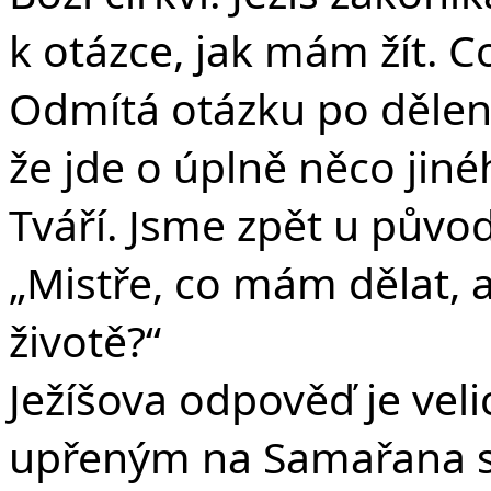
k otázce, jak mám žít. 
Odmítá otázku po dělení 
že jde o úplně něco jiné
Tváří. Jsme zpět u půvo
„Mistře, co mám dělat,
životě?“
Ježíšova odpověď je vel
upřeným na Samařana sv