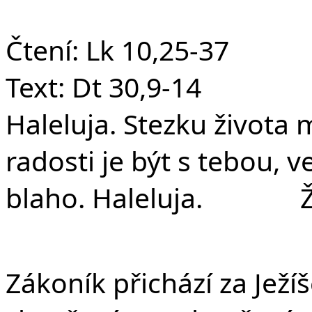
F
Čtení: Lk 10,25-37
Text: Dt 30,9-14
Haleluja. Stezku života
radosti je být s tebou, v
blaho. Haleluja. Ž 
Zákoník přichází za Ježí