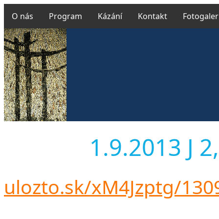
O nás
Program
Kázání
Kontakt
Fotogaler
1.9.2013 J 2,
ulozto.sk/xM4Jzptg/13