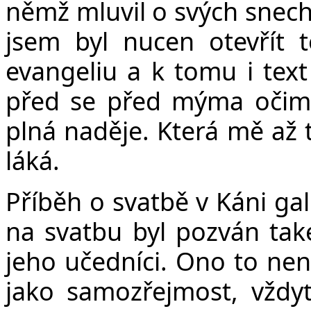
Če
němž mluvil o svých snech 
jsem byl nucen otevřít 
evangeliu a k tomu i text
před se před mýma očim
plná naděje. Která mě až 
láká.
v 
Příběh o svatbě v Káni gal
na svatbu byl pozván také
jeho učedníci. Ono to nen
jako samozřejmost, vždyť