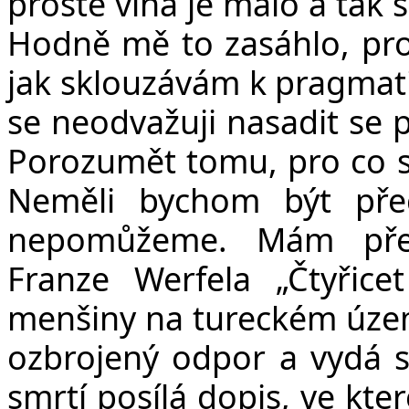
prostě vína je málo a tak
Hodně mě to zasáhlo, pro
jak sklouzávám k pragmatis
se neodvažuji nasadit se p
Porozumět tomu, pro co s
Neměli bychom být pře
nepomůžeme. Mám před
Franze Werfela „Čtyřic
menšiny na tureckém územ
ozbrojený odpor a vydá s
smrtí posílá dopis, ve kt