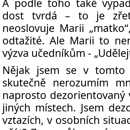
A podle toho také vypa
dost tvrdá – to je zře
neoslovuje Marii „matko“, 
odtažité. Ale Marii to ne
výzva učedníkům - „Udělejt
Nějak jsem se v tomto 
skutečně nerozumím m
naprosto dezorientovaný v 
jiných místech. Jsem de
vztazích, v osobních situa