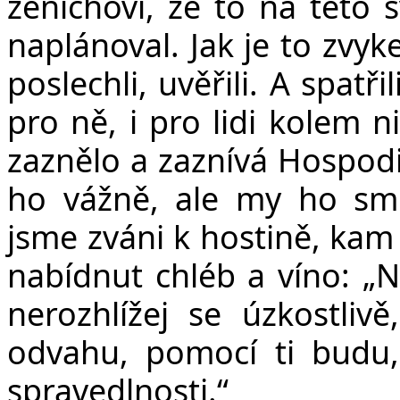
ženichovi, že to na této s
naplánoval. Jak je to zvyk
poslechli, uvěřili. A spatř
pro ně, i pro lidi kolem n
zaznělo a zaznívá Hospodi
ho vážně, ale my ho sm
jsme zváni k hostině, kam
nabídnut chléb a víno:
„
N
nerozhlížej se úzkostliv
odvahu, pomocí ti budu,
spravedlnosti.“