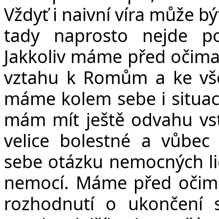
Vždyť i naivní víra může b
tady naprosto nejde po
Jakkoliv máme před očima r
vztahu k Romům a ke vš
máme kolem sebe i situac
mám mít ještě odvahu vst
velice bolestné a vůbe
sebe otázku nemocných lidí
nemocí. Máme před očima 
rozhodnutí o ukončení 