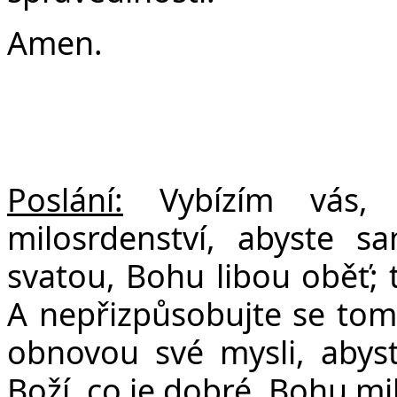
Amen.
Poslání:
Vybízím vás, s
milosrdenství, abyste sa
svatou, Bohu libou oběť; 
A nepřizpůsobujte se tom
obnovou své mysli, abyst
Boží, co je dobré, Bohu mi