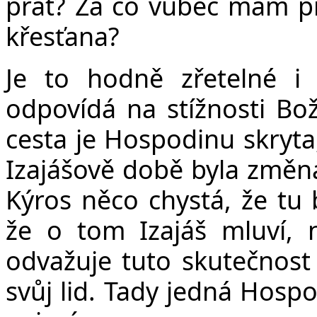
přát? Za co vůbec mám pr
křesťana?
Je to hodně zřetelné i 
odpovídá na stížnosti Bo
cesta je Hospodinu skryta
Izajášově době byla změna 
Kýros něco chystá, že tu 
že o tom Izajáš mluví, n
odvažuje tuto skutečnost 
svůj lid. Tady jedná Hospo