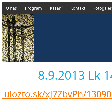
O nás
Program
Kázání
Kontakt
Fotogaler
8.9.2013 Lk 14
ulozto.sk/xJ7ZbvPh/1309