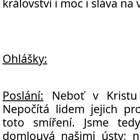
království i moc i sláva na 
Ohlášky:
Poslání:
Neboť v Kristu
Nepočítá lidem jejich pr
toto smíření. Jsme ted
domlouvá našimi ústy; n