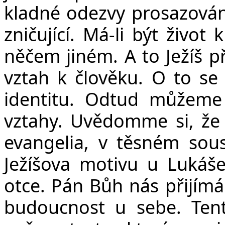
kladné odezvy prosazovány
zničující. Má-li být živo
něčem jiném. A to Ježíš př
vztah k člověku. O to se 
identitu. Odtud můžeme 
vztahy. Uvědomme si, že 
evangelia, v těsném sous
Ježíšova motivu u Lukáš
otce. Pán Bůh nás přijím
budoucnost u sebe. Ten