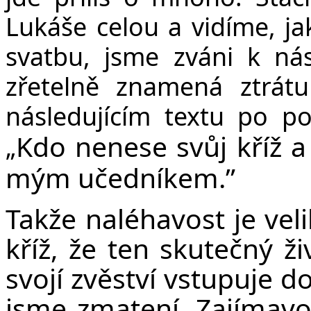
Lukáše celou a vidíme, ja
svatbu, jsme zváni k nás
zřetelně znamená ztrátu
následujícím textu po po
Kdo nenese svůj kříž 
„
mým učedníkem.”
Takže naléhavost je velik
kříž, že ten skutečný ži
svojí zvěství vstupuje d
jsme zmatení. Zajímav