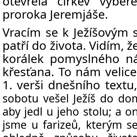
otevřela církev výbě
proroka Jeremjáše.
Vracím se k Ježíšovým 
patří do života. Vidím, že
korálek pomyslného ná
křesťana. To nám velic
1. verši dnešního textu,
sobotu vešel Ježíš do do
aby jedl u jeho stolu; a o
jsme u farizeů, kterým s