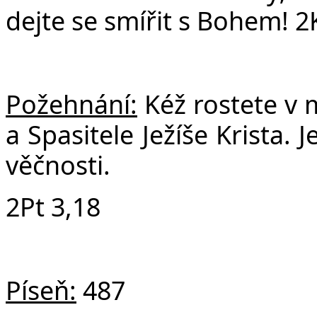
dejte se smířit s Bohem! 2
Požehnání:
Kéž rostete v 
a Spasitele Ježíše Krista.
věčnosti.
2Pt 3,18
Píseň:
487