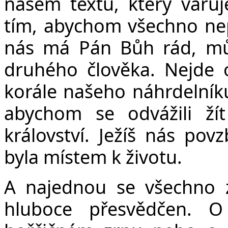
našem textu, který varuj
tím, abychom všechno nep
nás má Pán Bůh rád, mů
druhého člověka. Nejde o
korále našeho náhrdelník
abychom se odvážili žít
království. Ježíš nás po
byla místem k životu.
A najednou se všechno z
hluboce přesvědčen. 