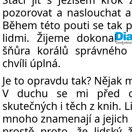
pozorovat a naslouchat a
Během této pouti se tak p
lidmi. Žijeme dokonalejš
šňůra korálů správného
chvíli úplná.
Je to opravdu tak? Nějak 
V duchu se mi před oč
skutečných i těch z knih. 
mnoho znamenají a jejich 
prostě proto, že lidský ž