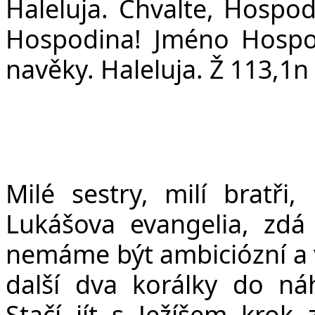
v
Haleluja. Chvalte, Hospod
Hospodina! Jméno Hospo
navěky. Haleluja. Ž 113,1n
Milé sestry, milí bratři,
Lukášova evangelia, zdá
nemáme být ambiciózní a 
další dva korálky do ná
Stačí jít s Ježíšem krok 