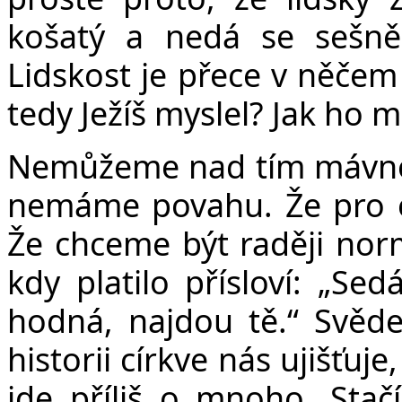
košatý a nedá se sešně
Lidskost je přece v něčem 
tedy Ježíš myslel? Jak ho
Nemůžeme nad tím mávnout
nemáme povahu. Že pro e
Že chceme být raději norm
kdy platilo přísloví: „Se
hodná, najdou tě.“ Svědec
historii církve nás ujišťuj
jde příliš o mnoho. Stačí