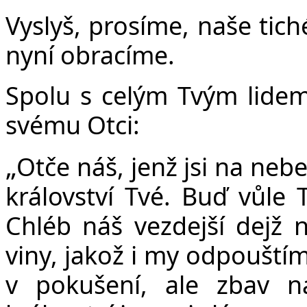
Vyslyš, prosíme, naše tich
nyní obracíme.
Spolu s celým Tvým lidem
svému Otci:
„
Ot
č
e ná
š
, jen
ž
jsi na nebe
království Tvé. Bu
ď
v
ů
le 
Chléb ná
š
vezdej
š
í dej
ž
n
viny, jako
ž
i my odpou
š
tí
v poku
š
ení, ale zbav 