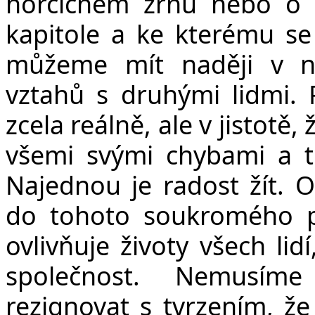
hořčičném zrnu nebo o k
kapitole a ke kterému se
můžeme mít naději v n
vztahů s druhými lidmi.
zcela reálně, ale v jistotě
všemi svými chybami a t
Najednou je radost žít. 
do tohoto soukromého pr
ovlivňuje životy všech lid
společnost. Nemusíme
rezignovat s tvrzením, že 