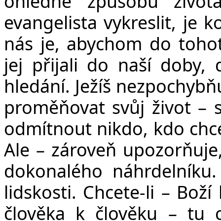
ohledně způsobu živo
evangelista vykreslit, je 
nás je, abychom do tohot
jej přijali do naší doby
hledání. Ježíš nezpochybňu
proměňovat svůj život – 
odmítnout nikdo, kdo chc
Ale – zároveň upozorňuje,
dokonalého náhrdelníku. T
lidskosti. Chcete-li – Bož
člověka k člověku – tu c