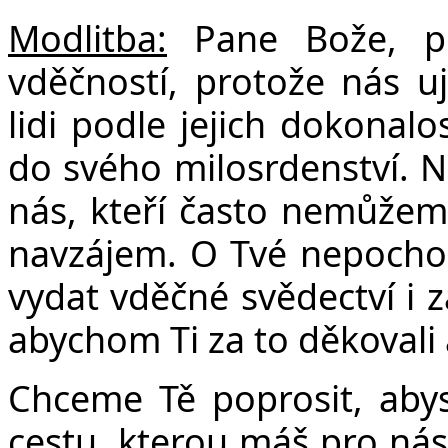
Modlitba:
Pane Bože, př
vděčností, protože nás uj
Č
lidi podle jejich dokonalo
do svého milosrdenství. Nás
nás, kteří často nemůžeme
navzájem. O Tvé nepochop
vydat vděčné svědectví i z
abychom Ti za to děkovali a
Chceme Tě poprosit, aby
cestu, kterou máš pro nás