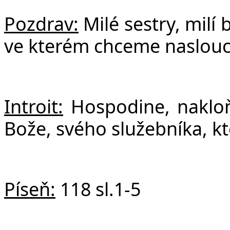
F
Pozdrav:
Milé sestry, milí 
ve kterém chceme nasloucha
Introit:
Hospodine, nakloň
Bože, svého služebníka, kt
Píseň:
118 sl.1-5