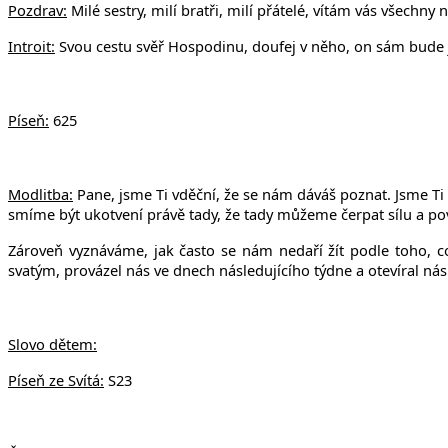
Pozdrav:
Milé sestry, milí bratři, milí přátelé, vítám vás všech
Introit:
Svou cestu svěř Hospodinu, doufej v něho, on sám bude je
Píseň:
625
Modlitba:
Pane, jsme Ti vděční, že se nám dáváš poznat. Jsme Ti 
smíme být ukotvení právě tady, že tady můžeme čerpat sílu a pov
Zároveň vyznáváme, jak často se nám nedaří žít podle toho,
svatým, provázel nás ve dnech následujícího týdne a otevíral nás 
Slovo dětem:
Píseň ze Svítá:
S23