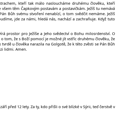
m strachem, kteří tak málo nasloucháme druhému člověku, kteří
ke všem těm Čapkovým postavám a postavičkám. Ježíš tu nemává
o Pán Bůh svému stvoření nenabízí, o tom svědčit nemáme. Ježíš
udíme, jde za námi, hledá nás, nachází a zachraňuje. Když tuto
írá prostor pro Ježíše a Jeho svědectví o Bohu milosrdenství. O
í o tom, že s Boží pomocí je možné jít vstříc druhému člověku, že
k tvrdě u člověka narazila na Golgotě, že k této zvěsti se Pán Bůh
zi lidmi. Amen.
před 12 lety. Za ty, kdo přišli o své blízké v Sýrii, teď čerstvě v