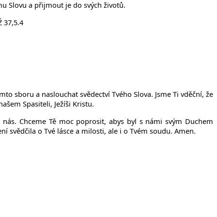
u Slovu a přijmout je do svých životů.
 37,5.4
mto sboru a naslouchat svědectví Tvého Slova. Jsme Ti vděční, že
em Spasiteli, Ježíši Kristu.
lo nás. Chceme Tě moc poprosit, abys byl s námi svým Duchem
ní svědčila o Tvé lásce a milosti, ale i o Tvém soudu. Amen.