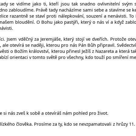
ady se vidíme jako ti, kteří jsou tak snadno ovlivnitelní svý
nadno zabloudíme. Právě tady nacházíme sami sebe a stavíme se 
ice razantně se staví proti nálepkování, souzení a nenávisti. T
ašem bloudění. O Bohu jako pastýři, který o nás ví a když zablo
visti.
. Jsem vděčný za Jeremjáše, který stojí ve dveřích. Protože otev
 ale otevírá se naději, kterou pro nás Pán Bůh připravil. Svědectv
ěsti o Božím království, kterou přinesl Ježíš z Nazareta a která ta
abízí orientaci v tomto světě pro všechny, kdo touží po smíření me
si nás zveš k sobě a otevíráš nám pohled pro život.
kého člověka. Prosíme za ty, kdo se nevzpamatovali z hrůzy 11. září 