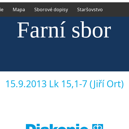
ie
Mapa
Sborové dopisy
Staršovstvo
Farní sbor
rské církve e
15.9.2013 Lk 15,1-7 (Jiří Ort)
říněvsi a Říč