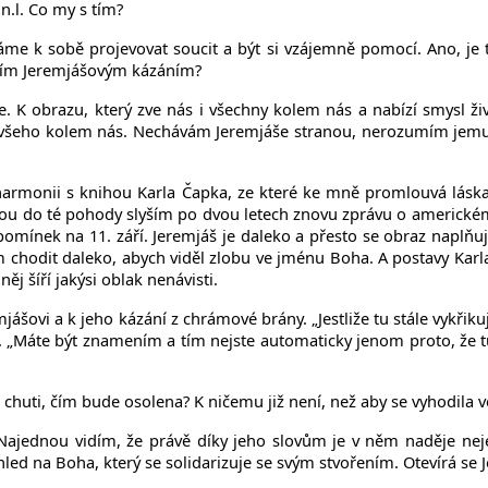
n.l. Co my s tím?
e k sobě projevovat soucit a být si vzájemně pomocí. Ano, je 
s tím Jeremjášovým kázáním?
 K obrazu, který zve nás i všechny kolem nás a nabízí smysl ž
všeho kolem nás. Nechávám Jeremjáše stranou, nerozumím jemu a 
harmonii s knihou Karla Čapka, ze které ke mně promlouvá láska
ou do té pohody slyším po dvou letech znovu zprávu o americkém pa
pomínek na 11. září. Jeremjáš je daleko a přesto se obraz naplň
odit daleko, abych viděl zlobu ve jménu Boha. A postavy Karla 
ěj šíří jakýsi oblak nenávisti.
jášovi a k jeho kázání z chrámové brány. „Jestliže tu stále vyk
 „Máte být znamením a tím nejste automaticky jenom proto, že tu 
e chuti, čím bude osolena? K ničemu již není, než aby se vyhodila ve
 Najednou vidím, že právě díky jeho slovům je v něm naděje neje
led na Boha, který se solidarizuje se svým stvořením. Otevírá se J