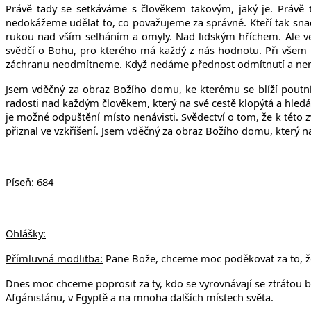
Právě tady se setkáváme s člověkem takovým, jaký je. Právě t
nedokážeme udělat to, co považujeme za správné. Kteří tak s
rukou nad vším selháním a omyly. Nad lidským hříchem. Ale vel
svědčí o Bohu, pro kterého má každý z nás hodnotu. Při všem n
záchranu neodmítneme. Když nedáme přednost odmítnutí a nená
Jsem vděčný za obraz Božího domu, ke kterému se blíží poutníci
radosti nad každým člověkem, který na své cestě klopýtá a hledá,
je možné odpuštění místo nenávisti. Svědectví o tom, že k této zv
přiznal ve vzkříšení. Jsem vděčný za obraz Božího domu, který n
Píseň:
684
Ohlášky:
Přímluvná modlitba:
Pane Bože, chceme moc poděkovat za to, že 
Dnes moc chceme poprosit za ty, kdo se vyrovnávají se ztrátou blíz
Afgánistánu, v Egyptě a na mnoha dalších místech světa.