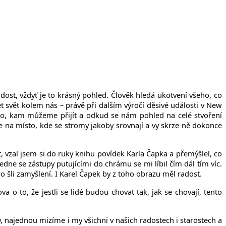
ost, vždyť je to krásný pohled. Člověk hledá ukotvení všeho, co
et svět kolem nás – právě při dalším výročí děsivé události v New
sto, kam můžeme přijít a odkud se nám pohled na celé stvoření
te na místo, kde se stromy jakoby srovnají a vy skrze ně dokonce
 vzal jsem si do ruky knihu povídek Karla Čapka a přemýšlel, co
dne se zástupy putujícími do chrámu se mi líbil čím dál tím víc.
ebo šli zamyšlení. I Karel Čapek by z toho obrazu měl radost.
a o to, že jestli se lidé budou chovat tak, jak se chovají, tento
, najednou mizíme i my všichni v našich radostech i starostech a