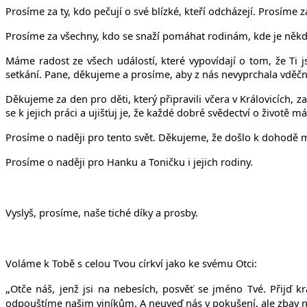
Prosíme za ty, kdo pečují o své blízké, kteří odcházejí. Prosím
Prosíme za všechny, kdo se snaží pomáhat rodinám, kde je někd
Máme radost ze všech událostí, které vypovídají o tom, že Ti js
setkání. Pane, děkujeme a prosíme, aby z nás nevyprchala vděčno
Děkujeme za den pro děti, který připravili včera v Královicích,
se k jejich práci a ujišťuj je, že každé dobré svědectví o životě 
Prosíme o naději pro tento svět. Děkujeme, že došlo k dohodě m
Prosíme o naději pro Hanku a Toničku i jejich rodiny.
Vyslyš, prosíme, naše tiché díky a prosby.
Voláme k Tobě s celou Tvou církví jako ke svému Otci:
„
Ot
č
e ná
š
, jen
ž
jsi na nebesích, posv
ěť
se jméno Tvé. P
ř
ij
ď
krá
odpou
š
tíme na
š
im viník
ů
m. A neuve
ď
nás v poku
š
ení, ale zbav