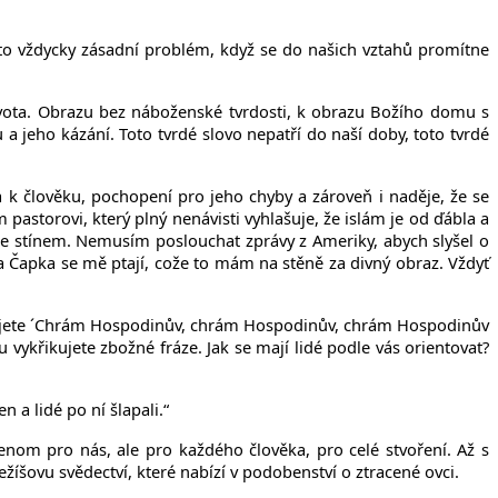
to vždycky zásadní problém, když se do našich vztahů promítne
ivota. Obrazu bez náboženské tvrdosti, k obrazu Božího domu s
jeho kázání. Toto tvrdé slovo nepatří do naší doby, toto tvrdé
 k člověku, pochopení pro jeho chyby a zároveň i naděje, že se
storovi, který plný nenávisti vyhlašuje, že islám je od ďábla a
uje stínem. Nemusím poslouchat zprávy z Ameriky, abych slyšel o
Čapka se mě ptají, cože to mám na stěně za divný obraz. Vždyť
řikujete ´Chrám Hospodinův, chrám Hospodinův, chrám Hospodinův
vykřikujete zbožné fráze. Jak se mají lidé podle vás orientovat?
n a lidé po ní šlapali.“
nom pro nás, ale pro každého člověka, pro celé stvoření. Až s
ežíšovu svědectví, které nabízí v podobenství o ztracené ovci.