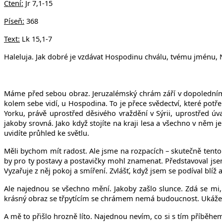
Čtení:
Jr 7,1-15
Píseň:
368
Text:
Lk 15,1-7
Haleluja. Jak dobré je vzdávat Hospodinu chválu, tvému jménu, Ne
Máme před sebou obraz. Jeruzalémský chrám září v dopoledním sl
kolem sebe vidí, u Hospodina. To je přece svědectví, které potře
Yorku, právě uprostřed děsivého vraždění v Sýrii, uprostřed 
jakoby srovná. Jako když stojíte na kraji lesa a všechno v něm 
uvidíte průhled ke světlu.
Měli bychom mít radost. Ale jsme na rozpacích – skutečně tento
by pro ty postavy a postavičky mohl znamenat. Představoval jsem
Vyzařuje z něj pokoj a smíření. Zvlášť, když jsem se podíval blíž 
Ale najednou se všechno mění. Jakoby zašlo slunce. Zdá se mi, že
krásný obraz se třpytícím se chrámem nemá budoucnost. Ukáže s
A mě to přišlo hrozně líto. Najednou nevím, co si s tím příběhe