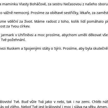
e za maminku Vlasty Boháčové, za sestru Nečasovou z našeho sboru
o vážně nemocný. Prosíme za obětavé sestřičky, lékaře, za zaměs
me vděční za život. Máme radost z toho, kolik lidí pomáhalo při p
st za Tvou církev.
 za jarmark v Uhříněvsi a moc prosíme, abychom uměli děkovat všem 
má Tvé požehnání.
ezi Ruskem a Spojenými státy o Sýrii. Prosíme, aby byla skutečně
lovství Tvé. Bu
ď
v
ů
le Tvá jako v nebi, tak i na zemi. Chléb ná
 nás od zlého. Nebo
ť
Tvé jest království i moc i sláva na v
ě
ky. Amen.