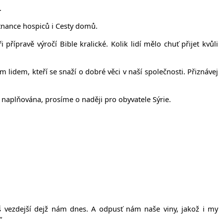
.
tnance hospiců i Cesty domů.
řípravě výročí Bible kralické. Kolik lidí mělo chuť přijet kvůli
lidem, kteří se snaží o dobré věci v naší společnosti. Přiznávej
 naplňována, prosíme o naději pro obyvatele Sýrie.
š
vezdej
š
í dej
ž
nám dnes. A odpus
ť
nám na
š
e viny, jako
ž
i my
“