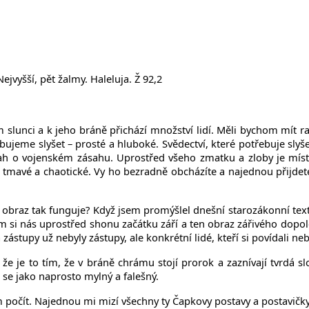
jvyšší, pět žalmy. Haleluja. Ž 92,2
unci a k jeho bráně přichází množství lidí. Měli bychom mít rad
bujeme slyšet – prosté a hluboké. Svědectví, které potřebuje slyš
úvah o vojenském zásahu. Uprostřed všeho zmatku a zloby je mí
je tmavé a chaotické. Vy ho bezradně obcházíte a najednou přijde
 obraz tak funguje? Když jsem promýšlel dnešní starozákonní text,
 si nás uprostřed shonu začátku září a ten obraz zářivého dopole
a zástupy už nebyly zástupy, ale konkrétní lidé, kteří si povídali n
 je to tím, že v bráně chrámu stojí prorok a zaznívají tvrdá slov
e jako naprosto mylný a falešný.
m počít. Najednou mi mizí všechny ty Čapkovy postavy a postavičky