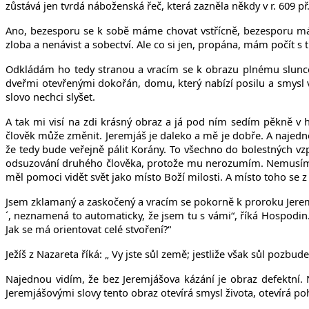
zůstává jen tvrdá náboženská řeč, která zazněla někdy v r. 609 př.
Ano, bezesporu se k sobě máme chovat vstřícně, bezesporu mám
zloba a nenávist a sobectví. Ale co si jen, propána, mám počít 
Odkládám ho tedy stranou a vracím se k obrazu plnému slunce.
dveřmi otevřenými dokořán, domu, který nabízí posilu a smysl 
slovo nechci slyšet.
A tak mi visí na zdi krásný obraz a já pod ním sedím pěkně v 
člověk může změnit. Jeremjáš je daleko a mě je dobře. A najedn
že tedy bude veřejně pálit Korány. To všechno do bolestných vz
odsuzování druhého člověka, protože mu nerozumím. Nemusím ch
měl pomoci vidět svět jako místo Boží milosti. A místo toho se z n
Jsem zklamaný a zaskočený a vracím se pokorně k proroku Jerem
´, neznamená to automaticky, že jsem tu s vámi“, říká Hospodin.
Jak se má orientovat celé stvoření?“
Ježíš z Nazareta říká: „ Vy jste sůl země; jestliže však sůl pozbud
Najednou vidím, že bez Jeremjášova kázání je obraz defektní.
Jeremjášovými slovy tento obraz otevírá smysl života, otevírá poh