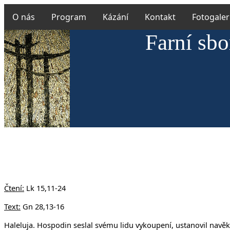
O nás
Program
Kázání
Kontakt
Fotogaler
Farní sbo
Čtení:
Lk 15,11-24
Text:
Gn 28,13-16
Haleluja. Hospodin seslal svému lidu vykoupení, ustanovil navěk