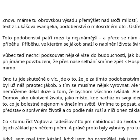
Znovu máme tu obrovskou výsadu přemýšlet nad Boží milostí, k
text z Lukášova evangelia, podobenství o milosrdném otci. Ústře
Toto podobenství patří mezi ty nejznámější – a přece se nám
příběhu. Příběhu, ve kterém se Jákob snaží o naplnění života š
Vůbec teď nechci podsouvat nějaké vize do budoucnosti, jak bu
přijímáme povzbuzení, že přes naše selhání smíme zpět k Hospo
mimo.
Ono tu jde skutečně o víc. Jde o to, že je za tímto podobenství
byl už náš praotec Jákob. S tím se musíme nějak vyrovnat. Ale
nemůžeme dělat iluze o tom, že bychom všechno zvládali. Ale n
Domov jako ukotvení života, jako místo, kde nacházím svoji iden
to, co je bolestné nejenom v dnešním světě. Umíme to popsat, ale
představ o správném životě a co podle nás ruší a ničí onen zákl
Co k tomu říct Vojtovi a Tadeášovi? Co jim nabídnout do života. 
Jejich základ je v něčem jiném. A právě proto byly vybrány pro tut
Když jsem psal toto kázání, když jsem ho promýšlel, tak jsem