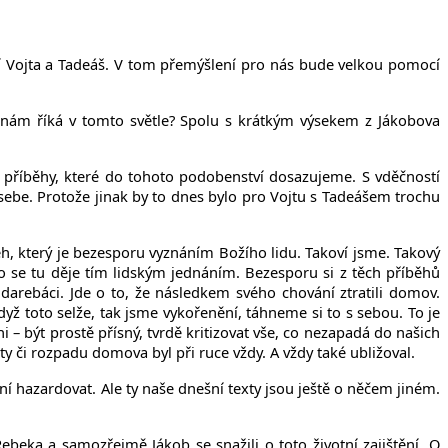
í Vojta a Tadeáš. V tom přemýšlení pro nás bude velkou pomocí
 nám říká v tomto světle? Spolu s krátkým výsekem z Jákobova
é příběhy, které do tohoto podobenství dosazujeme. S vděčností
ebe. Protože jinak by to dnes bylo pro Vojtu s Tadeášem trochu
ěh, který je bezesporu vyznáním Božího lidu. Takoví jsme. Takový
o se tu děje tím lidským jednáním. Bezesporu si z těch příběhů
darebáci. Jde o to, že následkem svého chování ztratili domov.
yž toto selže, tak jsme vykořenění, táhneme si to s sebou. To je
 – být prostě přísný, tvrdě kritizovat vše, co nezapadá do našich
y či rozpadu domova byl při ruce vždy. A vždy také ubližoval.
ní hazardovat. Ale ty naše dnešní texty jsou ještě o něčem jiném.
eka a samozřejmě Jákob se snažili o toto životní zajištění. O