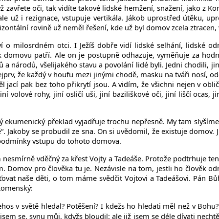
ž zavřete oči, tak vidíte takové lidské hemžení, snažení, jako z K
e už i rezignace, vstupuje vertikála. Jákob uprostřed útěku, up
rizontální rovině už neměl řešení, kde už byl domov zcela ztracen,
 o milosrdném otci. I Ježíš dobře vidí lidské selhání, lidské od
é k domovu patří. Ale on je postupně odhazuje, vyměňuje za ho
odů, všelijakého stavu a povolání lidé byli. Jedni chodili, jiní běhali,
m nejprv, že každý v houfu mezi jinými chodě, masku na tváři nosí, 
 jací pak bez toho přikrytí jsou. A vidím, že všichni nejen v obličeji
 volové rohy, jiní osličí uši, jiní baziliškové oči, jiní liščí ocas,
 ekumenický překlad vyjadřuje trochu nepřesně. My tam slyšíme „t
ě“. Jakoby se probudil ze sna. On si uvědomil, že existuje domov. Ji
jsou podmínky vstupu do tohoto domova.
nesmírně vděčný za křest Vojty a Tadeáše. Protože podtrhuje ten z
ím. Domov pro člověka tu je. Nezávisle na tom, jestli ho člověk o
vat naše děti, o tom máme svědčit Vojtovi a Tadeášovi. Pán Bůh 
l Komenský:
ehos v světě hledal? Potěšení? I kdežs ho hledati měl než v Boh
l jsem se, synu můj, kdyžs bloudil: ale již jsem se déle dívati nech