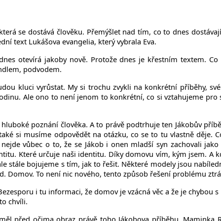
terá se dostává člověku. Přemýšlet nad tím, co to dnes dostávaj
dní text Lukášova evangelia, který vybrala Eva.
 dnes otevírá jakoby nově. Protože dnes je křestním textem. Co
vindlem, podvodem.
dou kluci vyrůstat. My si trochu zvykli na konkrétní příběhy, sv
dinu. Ale ono to není jenom to konkrétní, co si vztahujeme pro s
m hluboké poznání člověka. A to právě podtrhuje ten Jákobův příb
 také si musíme odpovědět na otázku, co se to tu vlastně děje. C
ejde vůbec o to, že se Jákob i onen mladší syn zachovali jako 
titu. Které určuje naši identitu. Díky domovu vím, kým jsem. A kd
 stále bojujeme s tím, jak to řešit. Některé modely jsou nabíledni
ad. Domov. To není nic nového, tento způsob řešení problému ztrát
Bezesporu i tu informaci, že domov je vzácná věc a že je chybou s 
o chvíli.
 měl před očima obraz právě toho Jákobova příběhu. Maminka Reb