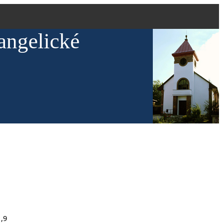
angelické
1,9