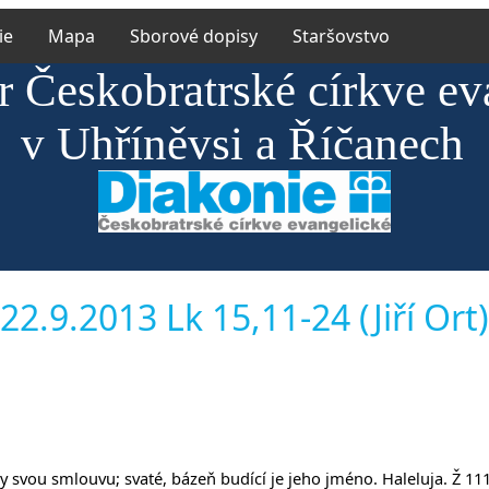
ie
Mapa
Sborové dopisy
Staršovstvo
r Českobratrské církve ev
v Uhříněvsi a Říčanech
22.9.2013 Lk 15,11-24 (Jiří Ort)
y svou smlouvu; svaté, bázeň budící je jeho jméno. Haleluja. Ž 11