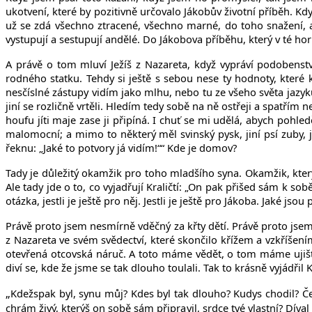
ukotvení, které by pozitivně určovalo Jákobův životní příběh. Kdy
už se zdá všechno ztracené, všechno marné, do toho snažení, al
vystupují a sestupují andělé. Do Jákobova příběhu, který v té ho
A právě o tom mluví Ježíš z Nazareta, když vypráví podobenství
rodného statku. Tehdy si ještě s sebou nese ty hodnoty, kter
nesčíslné zástupy vidím jako mlhu, nebo tu ze všeho světa jazyků a nár
jiní se rozličně vrtěli. Hledím tedy sobě na ně ostřeji a spatří
houfu jíti maje zase ji připíná. I chuť se mi udělá, abych pohleděl
malomocní; a mimo to některý měl svinský pysk, jiní psí zuby, jiní
řeknu: „Jaké to potvory já vidím!““ Kde je domov?
Tady je důležitý okamžik pro toho mladšího syna. Okamžik, který
Ale tady jde o to, co vyjadřují Kraličtí: „On pak přišed sám k sob
otázka, jestli je ještě pro něj. Jestli je ještě pro Jákoba. Jaké 
Právě proto jsem nesmírně vděčný za křty dětí. Právě proto jsem 
z Nazareta ve svém svědectví, které skončilo křížem a vzkříšen
otevřená otcovská náruč. A toto máme vědět, o tom máme ujišťo
diví se, kde že jsme se tak dlouho toulali. Tak to krásně vyjádři
„
Kdežspak byl, synu můj? Kdes byl tak dlouho? Kudys chodil? Č
chrám živý, kterýš on sobě sám připravil, srdce tvé vlastní? Díva