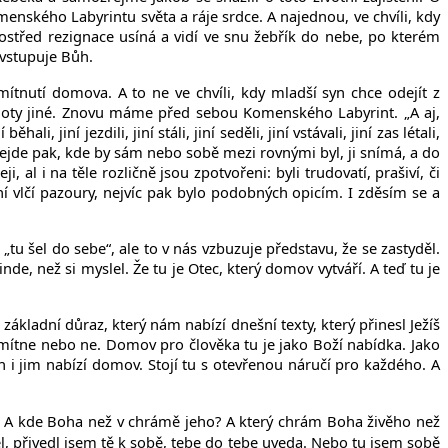
omenského Labyrintu světa a ráje srdce. A najednou, ve chvíli, kdy
rostřed rezignace usíná a vidí ve snu žebřík do nebe, po kterém
 vstupuje Bůh.
mítnutí domova. A to ne ve chvíli, kdy mladší syn chce odejít z
dnoty jiné. Znovu máme před sebou Komenského Labyrint. „A aj,
 jiní jezdili, jiní stáli, jiní seděli, jiní vstávali, jiní zas létali,
odejde pak, kde by sám nebo sobě mezi rovnými byl, ji snímá, a do
, al i na těle rozličně jsou zpotvořeni: byli trudovatí, prašiví, či
 jiní vlčí pazoury, nejvíc pak bylo podobných opicím. I zděsím se a
u šel do sebe“, ale to v nás vzbuzuje představu, že se zastyděl.
nde, než si myslel. Že tu je Otec, který domov vytváří. A teď tu je
ákladní důraz, který nám nabízí dnešní texty, který přinesl Ježíš
dmítne nebo ne. Domov pro člověka tu je jako Boží nabídka. Jako
i jim nabízí domov. Stojí tu s otevřenou náručí pro každého. A
u? A kde Boha než v chrámě jeho? A který chrám Boha živěho než
těl, přivedl jsem tě k sobě, tebe do tebe uveda. Nebo tu jsem sobě