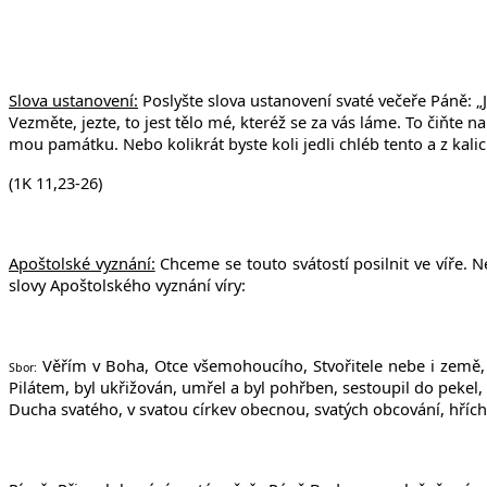
Slova ustanovení:
Poslyšte slova ustanovení svaté večeře Páně: „Já 
Vezměte, jezte, to jest tělo mé, kteréž se za vás láme. To čiňte n
mou památku. Nebo kolikrát byste koli jedli chléb tento a z kalic
(1K 11,23-26)
Apoštolské vyznání:
Chceme se touto svátostí posilnit ve víře. N
slovy Apoštolského vyznání víry:
Věřím v Boha, Otce všemohoucího, Stvořitele nebe i země, i
Sbor:
Pilátem, byl ukřižován, umřel a byl pohřben, sestoupil do pekel,
Ducha svatého, v svatou církev obecnou, svatých obcování, hříchů