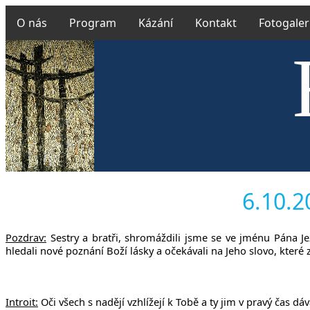
O nás
Program
Kázání
Kontakt
Fotogaler
Českobra
6.10.20
Pozdrav:
Sestry a bratři, shromáždili jsme se ve jménu Pána J
hledali nové poznání Boží lásky a očekávali na Jeho slovo, které 
Introit:
Oči všech s nadějí vzhlížejí k Tobě a ty jim v pravý čas dá