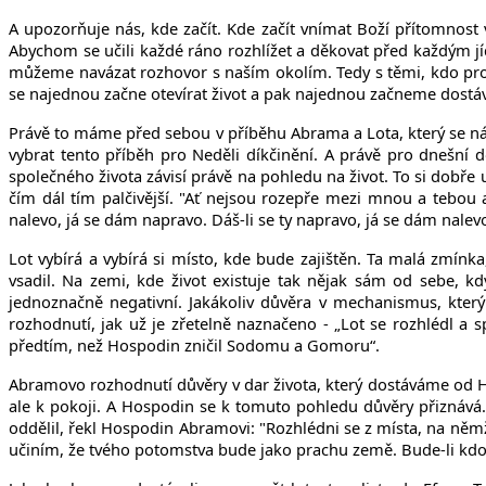
A upozorňuje nás, kde začít. Kde začít vnímat Boží přítomnost
Abychom se učili každé ráno rozhlížet a děkovat před každým jí
můžeme navázat rozhovor s naším okolím. Tedy s těmi, kdo pros
se najednou začne otevírat život a pak najednou začneme dostá
Právě to máme před sebou v příběhu Abrama a Lota, který se ná
vybrat tento příběh pro Neděli díkčinění. A právě pro dnešní d
společného života závisí právě na pohledu na život.
To si dobře
čím dál tím palčivější.
"Ať nejsou rozepře mezi mnou a tebou a 
nalevo, já se dám napravo. Dáš-li se ty napravo, já se dám nale
Lot vybírá a vybírá si místo, kde bude zajištěn. Ta malá zmín
vsadil. Na zemi, kde život existuje tak nějak sám od sebe, kd
jednoznačně negativní. Jakákoliv důvěra v mechanismus, kter
rozhodnutí, jak už je zřetelně naznačeno - „Lot se rozhlédl a 
předtím, než Hospodin zničil Sodomu a Gomoru“.
Abramovo rozhodnutí důvěry v dar života, který dostáváme od 
ale k pokoji. A Hospodin se k tomuto pohledu důvěry přiznává. U
oddělil, řekl Hospodin Abramovi: "Rozhlédni se z místa, na němž
učiním, že tvého potomstva bude jako prachu země. Bude-li kdo 