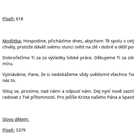
v Uhří
Píseň:
618
Modlitba:
Hospodine, přicházíme dnes, abychom Tě spolu s celým
chvály, protože dáváš svému slunci svítit na zlé i dobré a déšť po
Dobrořečíme Ti za za výsledky lidské práce. Děkujeme Ti za zdra
míru.
Vyznáváme, Pane, že si nedokážeme vždy uvědomit všechno Tvé dob
nás to.
Slituj se, prosíme, nad námi a odpusť nám. Dej nyní nově zazní
radovat z Tvé přítomnosti. Pro Ježíše Krista našeho Pána a Spasi
Slovo dětem:
Píseň:
S379