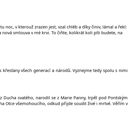
u noc, v kterouž zrazen jest, vzal chléb a díky činiv, lámal a řekl:
a nová smlouva v mé krvi. To čiňte, kolikrát koli píti budete, na
í s křesťany všech generací a národů. Vyznejme tedy spolu s nimi
l z Ducha svatého, narodil se z Marie Panny, trpěl pod Pontským
Boha Otce všemohoucího, odkud přijde soudit živé i mrtvé. Věřím v