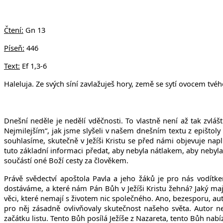
Čtení:
Gn 13
Píseň:
446
Text:
Ef 1,3-6
Haleluja.
Ze svých síní zavlažuješ hory, země se sytí ovocem tvého
Dnešní neděle je nedělí vděčnosti. To vlastně není až tak zvláš
Nejmilejším“, jak jsme slyšeli v našem dnešním textu z epištoly
souhlasíme, skutečně v Ježíši Kristu se před námi objevuje nap
tuto základní informaci předat, aby nebyla nátlakem, aby nebyla 
součástí oné Boží cesty za člověkem.
Právě svědectví apoštola Pavla a jeho žáků je pro nás vodítk
dostáváme, a které nám Pán Bůh v Ježíši Kristu žehná?
Jaký ma
věci, které nemají s životem nic společného. Ano, bezesporu, a
pro něj zásadně ovlivňovaly skutečnost našeho světa. Autor n
začátku listu. Tento Bůh posílá Ježíše z Nazareta, tento Bůh nabí