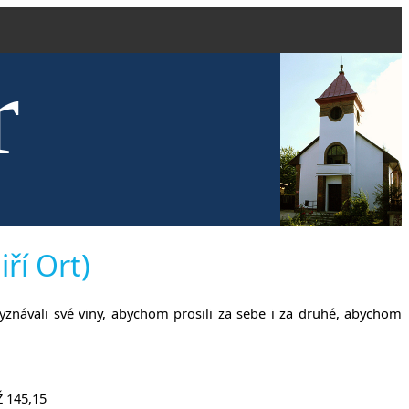
r
kve evang
iří Ort)
yznávali své viny, abychom prosili za sebe i za druhé, abychom
Ž 145,15