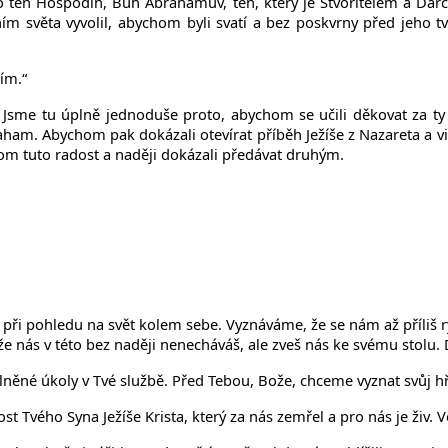
To ten Hospodin, Bůh Abrahamův, ten, který je Stvořitelem a Dárc
ením světa vyvolil, abychom byli svatí a bez poskvrny před jeho 
ším.“
 Jsme tu úplně jednoduše proto, abychom se učili děkovat za ty 
raham. Abychom pak dokázali otevírat příběh Ježíše z Nazareta a
chom tuto radost a naději dokázali předávat druhým.
 pohledu na svět kolem sebe. Vyznáváme, že se nám až příliš rych
 že nás v této bez naději nenecháváš, ale zveš nás ke svému stolu.
lněné úkoly v Tvé službě. Před Tebou, Bože, chceme vyznat svůj hř
 Tvého Syna Ježíše Krista, který za nás zemřel a pro nás je živ. 