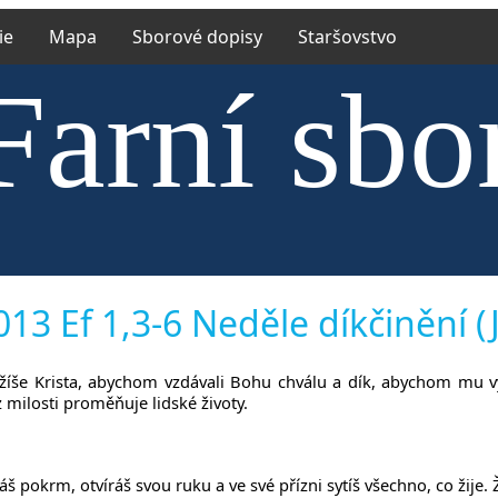
ie
Mapa
Sborové dopisy
Staršovstvo
Farní sbo
trské cír
13 Ef 1,3-6 Neděle díkčinění (J
ežíše Krista, abychom vzdávali Bohu chválu a dík, abychom mu v
z milosti proměňuje lidské životy.
váš pokrm, otvíráš svou ruku a ve své přízni sytíš všechno, co žije. 