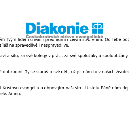
něvsi a Ř
 Tvým lidem chválili před lidmi i celým stvořením. Od Tebe poch
síláš na spravedlivé i nespravedlivé.
ví a sílu, za své kolegy v práci, za své spolužáky a spoluobčany
rodiní. Ty se staráš o své děti, už jsi nám to v našich životech
t Kristovu evangeliu a obnov jím naši víru. U stolu Páně nám dej
tele. Amen.