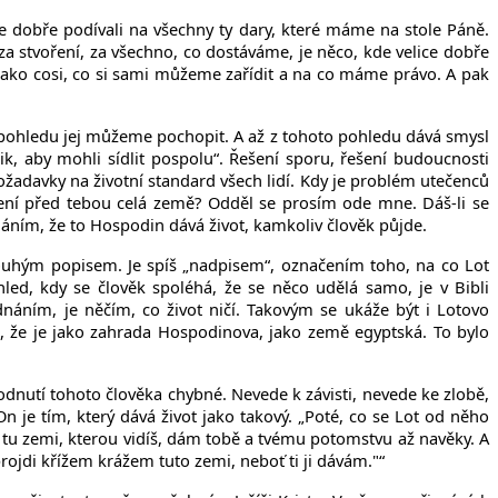
e dobře podívali na všechny ty dary, které máme na stole Páně.
a stvoření, za všechno, co dostáváme, je něco, kde velice dobře
jako cosi, co si sami můžeme zařídit a na co máme právo. A pak
 pohledu jej můžeme pochopit. A až z tohoto pohledu dává smysl
ik, aby mohli sídlit pospolu“. Řešení sporu, řešení budoucnosti
adavky na životní standard všech lidí. Kdy je problém utečenců
ení před tebou celá země? Odděl se prosím ode mne. Dáš-li se
náním, že to Hospodin dává život, kamkoliv člověk půjde.
 pouhým popisem. Je spíš „nadpisem“, označením toho, na co Lot
hled, kdy se člověk spoléhá, že se něco udělá samo, je v Bibli
áním, je něčím, co život ničí. Takovým se ukáže být i Lotovo
án, že je jako zahrada Hospodinova, jako země egyptská. To bylo
hodnutí
tohoto člověka
chybné. Nevede k závisti, nevede ke zlobě,
n je tím, který dává život jako takový. „Poté, co se Lot od něho
u tu zemi, kterou vidíš, dám tobě a tvému potomstvu až navěky. A
ojdi křížem krážem tuto zemi, neboť ti ji dávám."“