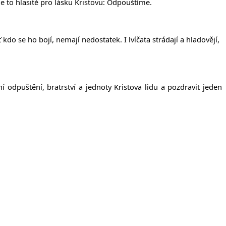
e to hlasitě pro lásku Kristovu: Odpouštíme.
ť kdo se ho bojí, nemají nedostatek.
I lvíčata strádají a hladovějí,
dpuštění, bratrství a jednoty Kristova lidu a pozdravit jeden