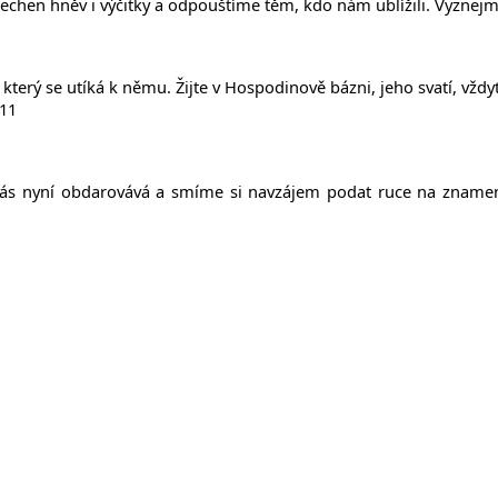
echen hněv i výčitky a odpouštíme těm, kdo nám ublížili. Vyznejm
 který se utíká k němu.
Žijte v Hospodinově bázni, jeho svatí, vždy
-11
s nyní obdarovává a smíme si navzájem podat ruce na znamení o