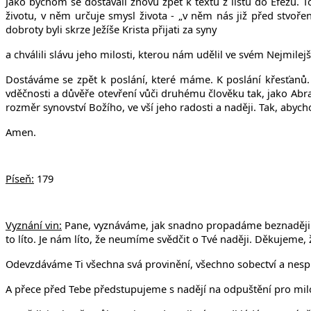
Jako bychom se dostávali znovu zpět k textu z listu do Efezu. 
životu, v něm určuje smysl života - „v něm nás již před stvoř
dobroty byli skrze Ježíše Krista přijati za syny
a chválili slávu jeho milosti, kterou nám udělil ve svém Nejmilej
Dostáváme se zpět k poslání, které máme. K poslání křesťanů.
vděčnosti a důvěře otevření vůči druhému člověku tak, jako Ab
rozměr synovství Božího, ve vší jeho radosti a naději. Tak, aby
Amen.
Píseň:
179
Vyznání vin:
Pane, vyznáváme, jak snadno propadáme beznaději při
to líto. Je nám líto, že neumíme svědčit o Tvé naději. Děkujeme,
Odevzdáváme Ti všechna
svá provinění, všechno sobectví a nesp
A přece před Tebe předstupujeme s nadějí na odpuštění pro milost