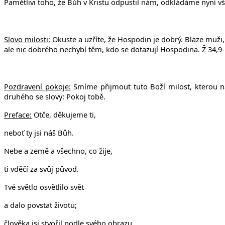
Pamětlivi toho, že Bůh v Kristu odpustil nám, odkládáme nyní vš
Slovo milosti:
Okuste a uzříte, že Hospodin je dobrý. Blaze muži,
ale nic dobrého nechybí těm, kdo se dotazují Hospodina.
Ž 34,9
Pozdravení pokoje:
Smíme přijmout tuto Boží milost, kterou ná
druhého se slovy: Pokoj tobě.
Preface:
Otče, děkujeme ti,
neboť ty jsi náš Bůh.
Nebe a země a všechno, co žije,
ti vděčí za svůj původ.
Tvé světlo osvětlilo svět
a dalo povstat životu;
člověka jsi stvořil podle svého obrazu,