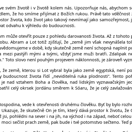
 ve svém životě i v životě kolem nás. Upozorňuje nás, abychom s
dlem, že ho smíme přijímat z Božích rukou. Právě tato vděčnost z
tor života, kdo život jako takový nevnímají jako samozřejmost, 
vat odvahu k výhledu do budoucnosti.
m může otevřít pouze z pohledu darovanosti života. Až z tohoto
obu. Abram a Lot totiž zjišťují, že „země jim však nevynášela tol
 uvědomujeme v době, kdy skutečně země není schopná naplnit pož
mezi pastýři mými a tvými, vždyť jsme muži bratři. Zdalipak n
vo." Toto slovo není pouhým projevem náklonnosti, je zároveň vyz
ka, že země, kterou si Lot vybral byla jako země egyptská, není
y budoucnost života řídí „neviditelná ruka plodnosti“. Tento po
ý je nad vztahem Boha a člověka, nad lidským vyznavačským jedn
spatřil celý okrsek Jordánu směrem k Sóaru, že je celý zavlažov
Hospodina, vede k otevřenosti druhému člověku. Byť by bylo roz
kazuje, že skutečně On je tím, který dává prostor k životu, že O
 jsi, pohlédni na sever i na jih, na východ i na západ, neboť celo
moci sečíst prach země, pak bude i tvé potomstvo sečteno. Teď pr