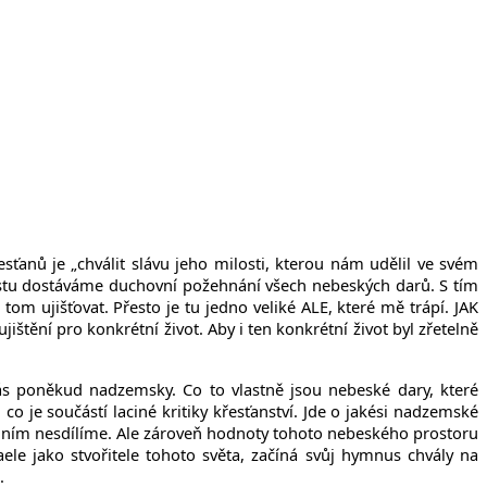
řesťanů je
„
chválit slávu jeho milosti, kterou nám udělil ve svém
ristu dostáváme
duchovní
požehnání všech
nebeských
darů. S tím
m ujišťovat. Přesto je tu jedno veliké ALE, které mě trápí. JAK
štění pro konkrétní život. Aby i ten konkrétní život byl zřetelně
nás poněkud nadzemsky. Co to vlastně jsou nebeské dary, které
 co je součástí
laciné
kritiky křesťanství. Jde o jakési nadzemské
 s ním nesdílíme. Ale zároveň hodnoty tohoto nebeského prostoru
le jako stvořitele tohoto světa, začíná svůj hymnus chvály na
.