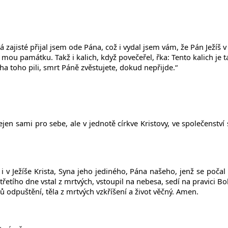
zajisté přijal jsem ode Pána, což i vydal jsem vám, že Pán Ježíš v t
a mou památku. Takž i kalich, když povečeřel, řka: Tento kalich je t
ha toho pili, smrt Páně zvěstujete, dokud nepřijde.“
ejen sami pro sebe, ale v jednotě církve Kristovy, ve společenstv
 v Ježíše Krista, Syna jeho jediného, Pána našeho, jenž se poča
 třetího dne vstal z mrtvých, vstoupil na nebesa, sedí na pravici 
 odpuštění, těla z mrtvých vzkříšení a život věčný. Amen.