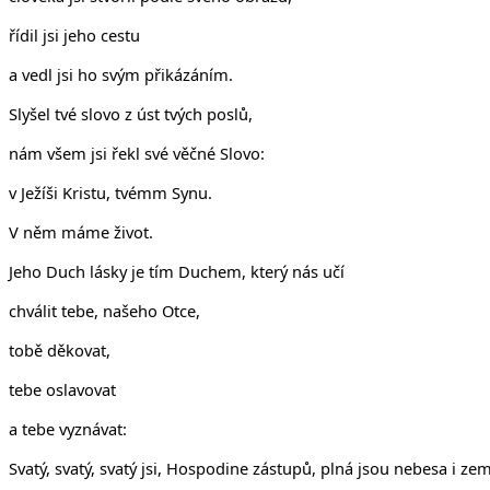
řídil jsi jeho cestu
a vedl jsi ho svým přikázáním.
Slyšel tvé slovo z úst tvých poslů,
nám všem jsi řekl své věčné Slovo:
v Ježíši Kristu, tvémm Synu.
V něm máme život.
Jeho Duch lásky je tím Duchem, který nás učí
chválit tebe, našeho Otce,
tobě děkovat,
tebe oslavovat
a tebe vyznávat:
Svatý, svatý, svatý jsi, Hospodine zástupů, plná jsou nebesa i z