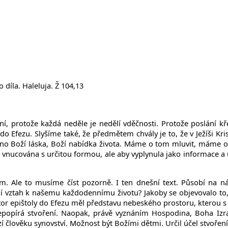
 díla. Haleluja. Ž 104,13
tní, protože každá neděle je nedělí vděčnosti. Protože poslání k
 do Efezu. Slyšíme také, že předmětem chvály je to, že v Ježíši K
lno Boží láska, Boží nabídka života. Máme o tom mluvit, máme o to
vnucována s určitou formou, ale aby vyplynula jako informace a uji
em. Ale to musíme číst pozorně. I ten dnešní text. Působí na 
jí vztah k našemu každodennímu životu?
Jakoby se objevovalo to,
utor epištoly do Efezu měl představu nebeského prostoru, kterou
epopírá stvoření. Naopak, právě vyznáním Hospodina, Boha Izrae
zí člověku synovství. Možnost být Božími dětmi. Určil účel stvoření