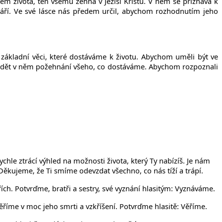
em života, ten všemu žehná v Ježíši Kristu. V něm se přiznává k
tváří. Ve své lásce nás předem určil, abychom rozhodnutím jeho
základní věci, které dostáváme k životu. Abychom uměli být ve
 vidět v něm požehnání všeho, co dostáváme. Abychom rozpoznali
le ztrácí výhled na možnosti života, který Ty nabízíš. Je nám
 Děkujeme, že Ti smíme odevzdat všechno, co nás tíží a trápí.
ích. Potvrďme, bratři a sestry, své vyznání hlasitým: Vyznáváme.
Věříme v moc jeho smrti a vzkříšení. Potvrďme hlasitě: Věříme.