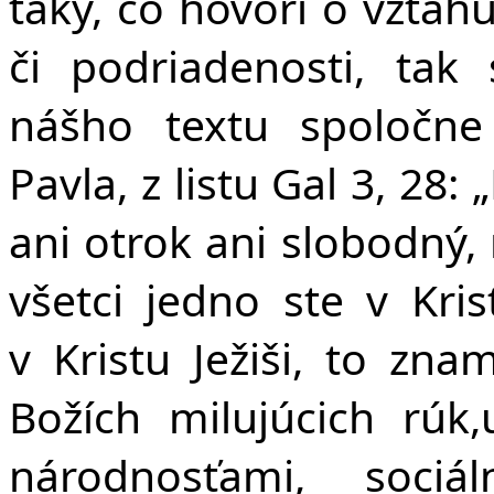
taký, čo hovorí o vzťah
či podriadenosti, ta
nášho textu spoločne
Pavla, z listu Gal 3, 28: 
ani otrok ani slobodný, 
všetci jedno ste v Krist
v Kristu Ježiši, to zna
Božích milujúcich rúk,
národnosťami, soci