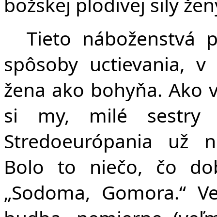
božskej plodivej sily žen
Tieto náboženstvá p
spôsoby uctievania, v
žena ako bohyňa. Ako vy
si my, milé sestry 
Stredoeurópania už n
Bolo to niečo, čo do
„Sodoma, Gomora.“ Ve