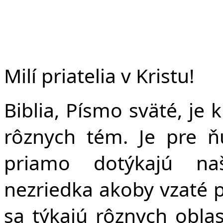
Č
Milí priatelia v Kristu!
Biblia, Písmo sväté, je
rôznych tém. Je pre ň
priamo dotýkajú naš
nezriedka akoby vzaté 
sa týkajú rôznych oblas