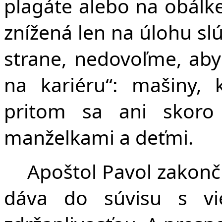
plagáte alebo na obálk
znížená len na úlohu sl
strane, nedovoľme, aby 
na kariéru“: mašiny, 
pritom sa ani skoro
manželkami a deťmi.
Apoštol Pavol zakonč
dáva do súvisu s vi