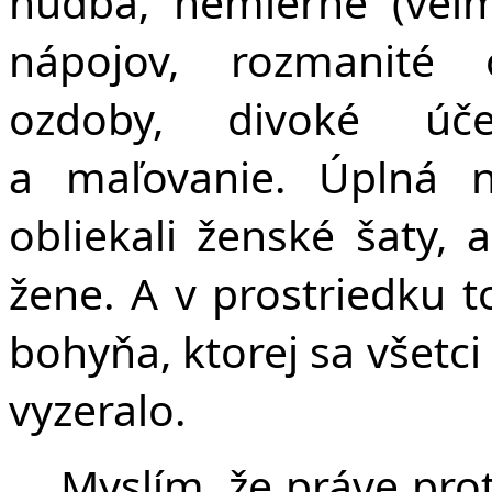
hudba, nemierne (veľm
nápojov, rozmanité o
ozdoby, divoké úče
a maľovanie. Úplná n
obliekali ženské šaty, 
žene. A v prostriedku 
bohyňa, ktorej sa všetci k
vyzeralo.
Myslím, že práve pro