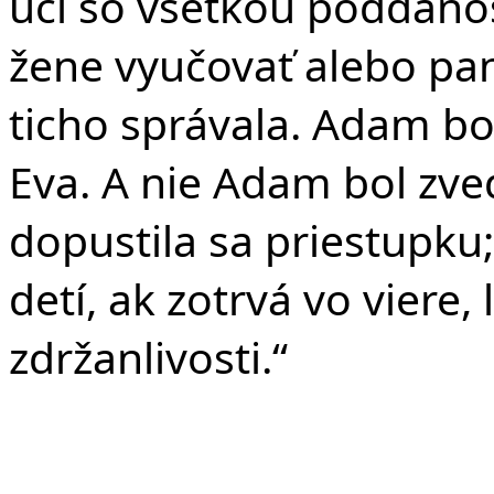
učí so všetkou poddano
žene vyučovať alebo pa
ticho správala. Adam bo
Eva. A nie Adam bol zve
dopustila sa priestupk
detí, ak zotrvá vo viere,
zdržanlivosti.“