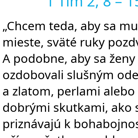
F
1 Tim 2, 8 – 1
„Chcem teda, aby sa mu
mieste, sväté ruky pozd
A podobne, aby sa ženy 
ozdobovali slušným od
a zlatom, perlami aleb
dobrými skutkami, ako s
priznávajú k bohabojnost