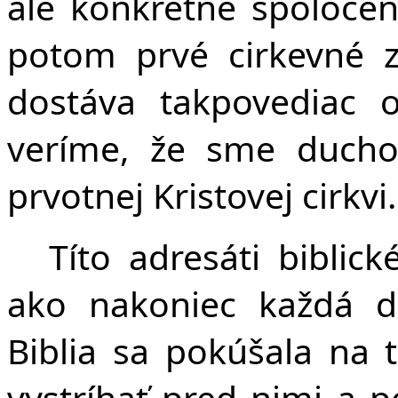
ale konkrétne spoločens
potom prvé cirkevné z
dostáva takpovediac o
veríme, že sme duchov
prvotnej Kristovej cirkvi.
Títo adresáti biblick
ako nakoniec každá d
Biblia sa pokúšala na 
vystríhať pred nimi a p