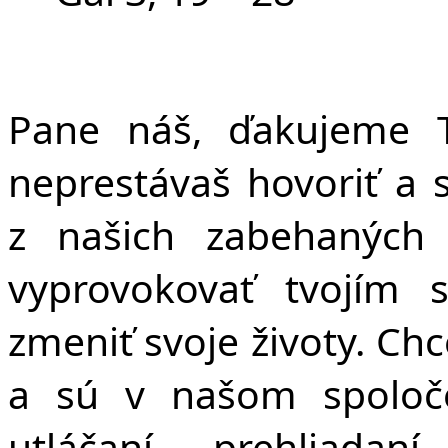
Pane náš, ďakujeme T
neprestávaš hovoriť a 
z našich zabehaných 
vyprovokovať tvojím 
zmeniť svoje životy. Chc
a sú v našom spoloče
utláčaní, prehliadan