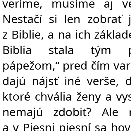
veríme, musíme aj ve
Nestačí si len zobrať 
z Biblie, a na ich zákl
Biblia stala tým p
pápežom,“ pred čím varo
dajú nájsť iné verše, 
ktoré chvália ženy a vy
nemajú zdobiť? Ale n
a v Piesni piesní sa hov