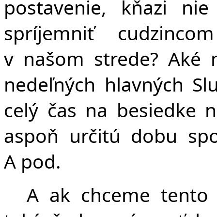
postavenie, kňazi ni
spríjemniť cudzinc
v našom strede? Aké 
nedeľných hlavných Sl
celý čas na besiedke 
aspoň určitú dobu sp
A pod.
A ak chceme tento 