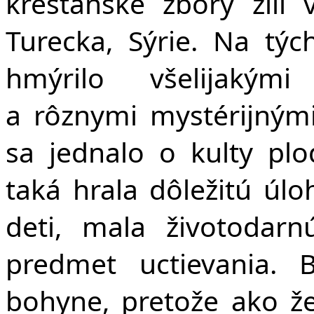
kresťanské zbory žili
Turecka, Sýrie. Na tý
hmýrilo všelijakými
a rôznymi mystérijným
sa jednalo o kulty pl
taká hrala dôležitú úl
deti, mala životodarn
predmet uctievania. 
bohyne, pretože ako že