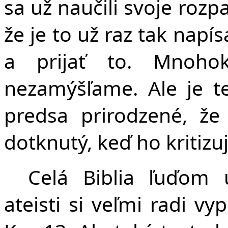
v
sa už naučili svoje rozp
že je to už raz tak nap
a prijať to. Mnoho
nezamýšľame. Ale je t
predsa prirodzené, že 
dotknutý, keď ho kritizuj
Celá Biblia ľuďom u
ateisti si veľmi radi v