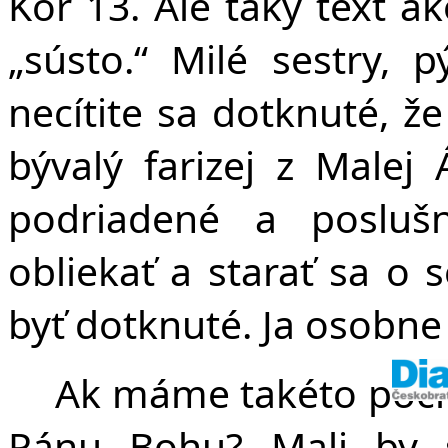
Kor 13. Ale taký text ak
„sústo.“ Milé sestry,
necítite sa dotknuté, 
bývalý farizej z Malej 
podriadené a poslu
obliekať a starať sa o
byť dotknuté. Ja osobne
Ak máme takéto pocit
Pánu Bohu? Mali by