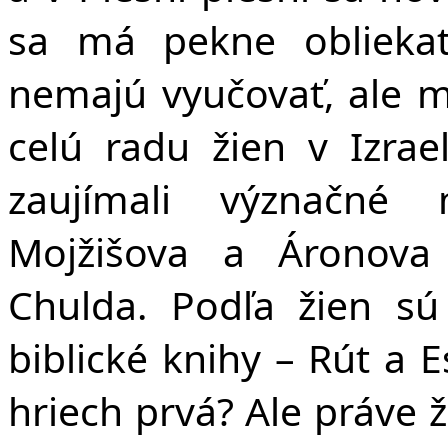
sa má pekne obliekať
nemajú vyučovať, ale 
celú radu žien v Izrael
zaujímali význačné 
Mojžišova a Áronova 
Chulda. Podľa žien s
biblické knihy – Rút a 
hriech prvá? Ale práve 