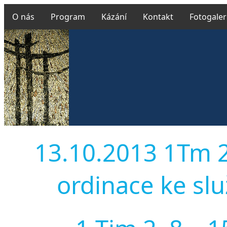
O nás
Program
Kázání
Kontakt
Fotogaler
13.10.2013 1Tm 2,
ordinace ke slu