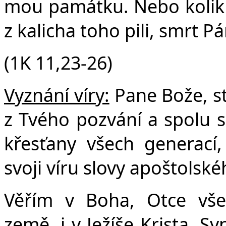
mou památku. Nebo kolikrát
z kalicha toho pili, smrt P
(1K 11,23-26)
Vyznání víry:
Pane Bože, s
z Tvého pozvání a spolu s
křesťany všech generací
svoji víru slovy apoštolské
Věřím v Boha, Otce vše
země, i v Ježíše Krista, S