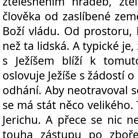
ztělesněním hradeb, ztě
člověka od zaslíbené zem
Boží vládu. Od prostoru, k
než ta lidská. A typické je,
s Ježíšem blíží k tomu
oslovuje Ježíše s žádostí 
odhání. Aby neotravoval s
se má stát něco velikého. 
Jerichu. A přece se nic n
touha zástupu po zbořen