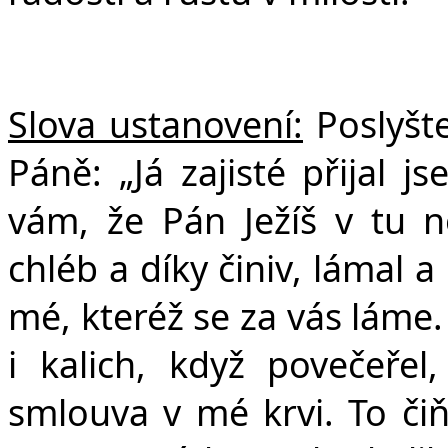
Slova ustanovení:
Poslyšte
Páně: „Já zajisté přijal 
vám, že Pán Ježíš v tu no
chléb a díky činiv, lámal a 
mé, kteréž se za vás láme
i kalich, když povečeřel
smlouva v mé krvi. To čiňt