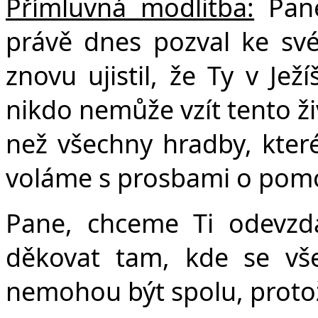
Př
ímluvná modlitba:
Pane
právě dnes pozval ke sv
znovu ujistil, že Ty v Ježí
nikdo nemůže vzít tento ži
než všechny hradby, které
voláme s prosbami o pom
Pane, chceme Ti odevzd
děkovat tam, kde se vše
nemohou být spolu, protož