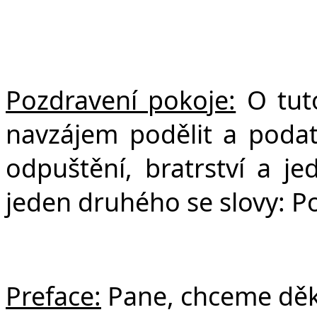
Pozdravení pokoje:
O tut
navzájem podělit a poda
odpuštění, bratrství a je
jeden druhého se slovy: P
Preface:
Pane, chceme dě