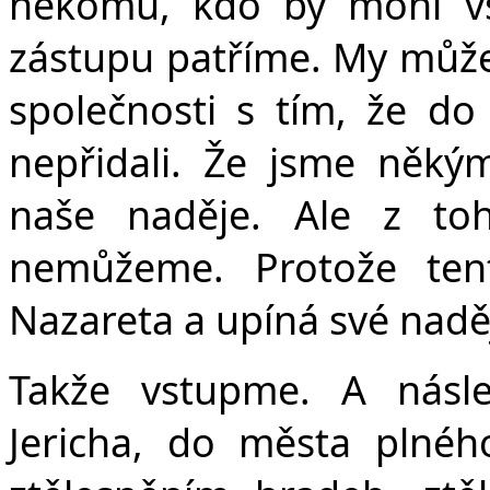
někomu, kdo by mohl vš
zástupu patříme. My můž
společnosti s tím, že d
nepřidali. Že jsme něk
naše naděje. Ale z to
nemůžeme. Protože tent
Nazareta a upíná své nadě
Takže vstupme. A násle
Jericha, do města plnéh