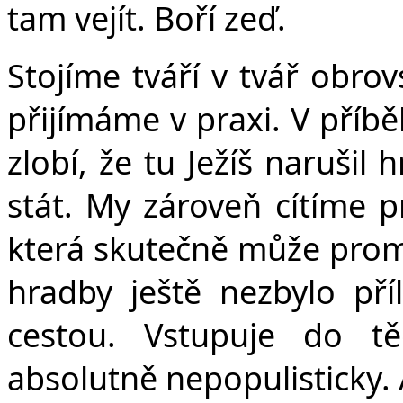
tam vejít. Boří zeď.
Stojíme tváří v tvář obro
přijímáme v praxi. V příbě
zlobí, že tu Ježíš narušil
stát. My zároveň cítíme pr
která skutečně může proměn
hradby ještě nezbylo pří
cestou. Vstupuje do t
absolutně nepopulisticky.