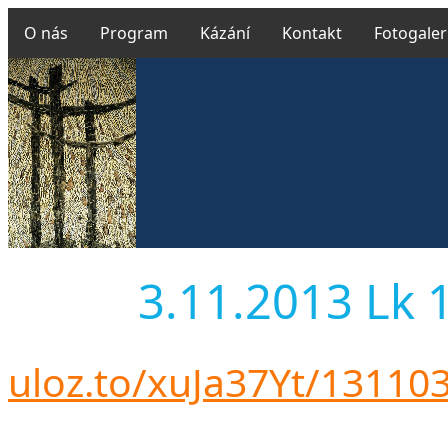
O nás
Program
Kázání
Kontakt
Fotogaler
3.11.2013 Lk 1
uloz.to/xuJa37Yt/13110