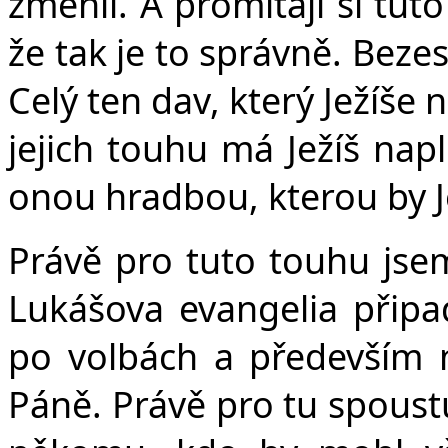
změnil. A promítají si tut
že tak je to správně. Beze
Celý ten dav, který Ježíše 
jejich touhu má Ježíš napl
onou hradbou, kterou by Je
Právě pro tuto touhu jsem
Lukášova evangelia připad
po volbách a především n
Páně. Právě pro tu spoustu 