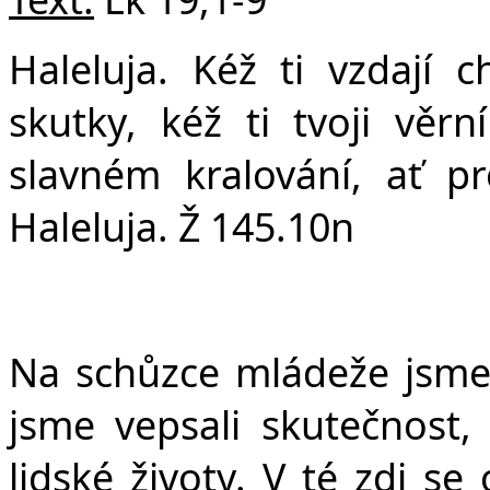
v
Haleluja. Kéž ti vzdají 
skutky, kéž ti tvoji věr
slavném kralování, ať pr
Haleluja. Ž 145.10n
Na schůzce mládeže jsme 
jsme vepsali skutečnost, k
lidské životy. V té zdi se