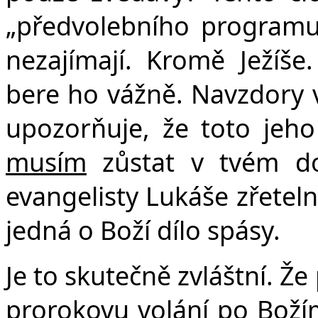
„předvolebního programu
nezajímají. Kromě Ježíše.
bere ho vážně. Navzdory 
upozorňuje, že toto jeh
musím
zůstat v tvém d
evangelisty Lukáše zřetel
jedná o Boží dílo spásy.
Je to skutečně zvláštní. Ž
prorokovu volání po Boží