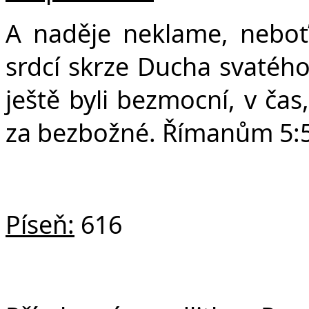
A naděje neklame, neboť 
srdcí skrze Ducha svatého
ještě byli bezmocní, v čas
za bezbožné. Římanům 5:
Píseň:
616