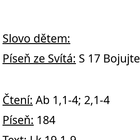
Slovo dětem:
Píseň ze Svítá:
S 17 Bojujte
Čtení:
Ab
1,1-4; 2,1-4
Píseň:
184
Text:
Lk
19,1-9