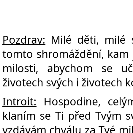
F
Pozdrav:
Milé děti, milé s
tomto shromáždění, kam js
milosti, abychom se uč
životech svých i životech 
Introit:
Hospodine, celým
klaním se Ti před Tvým
vzdávám chválu za Tvé mil