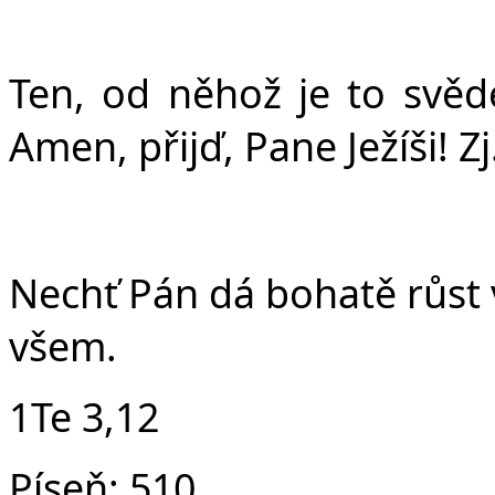
Ten, od něhož je to svědec
Amen, přijď, Pane Ježíši! Zj
Nechť Pán dá bohatě růst v
všem.
1Te 3,12
Píseň:
510