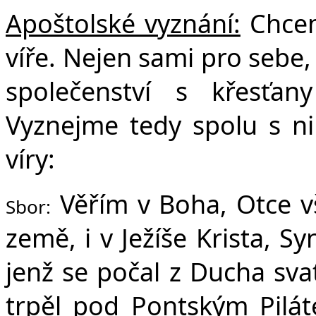
Apoštolské vyznání:
Chceme
víře. Nejen sami pro sebe, 
společenství s křesťa
Vyznejme tedy spolu s ni
víry:
Věřím v Boha, Otce v
Sbor:
země, i v Ježíše Krista, S
jenž se počal z Ducha sva
trpěl pod Pontským Pilát