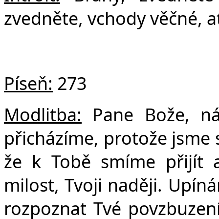
zvedněte, vchody věčné, ať 
Píseň:
273
Modlitba:
Pane Bože, ná
přicházíme, protože jsme sl
že k Tobě smíme přijít 
milost, Tvoji naději. Upín
rozpoznat Tvé povzbuzen