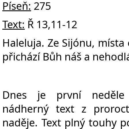
v
Píseň:
275
Text:
Ř 13,11-12
Haleluja. Ze Sijónu, místa
přichází Bůh náš a nehodlá
Dnes je první neděle
nádherný text z proroct
naděje. Text plný touhy p