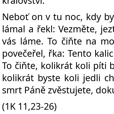
království.
Neboť on v tu noc, kdy byl
lámal a řekl: Vezměte, jez
vás láme. To čiňte na mo
povečeřel, řka: Tento kali
To čiňte, kolikrát koli pí
kolikrát byste koli jedli c
smrt Páně zvěstujete, dok
(1K 11,23-26)