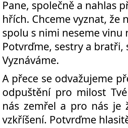
Pane, společně a nahlas p
hřích. Chceme vyznat, že n
spolu s nimi neseme vinu 
Potvrďme, sestry a bratři,
Vyznáváme.
A přece se odvažujeme pře
odpuštění pro milost Tvéh
nás zemřel a pro nás je 
vzkříšení. Potvrďme hlasit