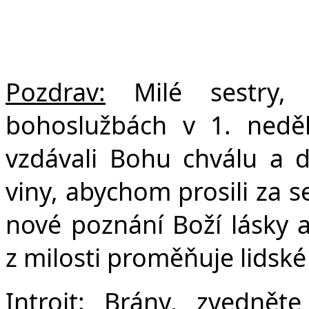
F
Pozdrav:
Milé sestry, 
bohoslužbách v 1. nedě
vzdávali Bohu chválu a 
viny, abychom prosili za s
nové poznání Boží lásky a
z milosti proměňuje lidské
Introit:
Brány, zvedněte 