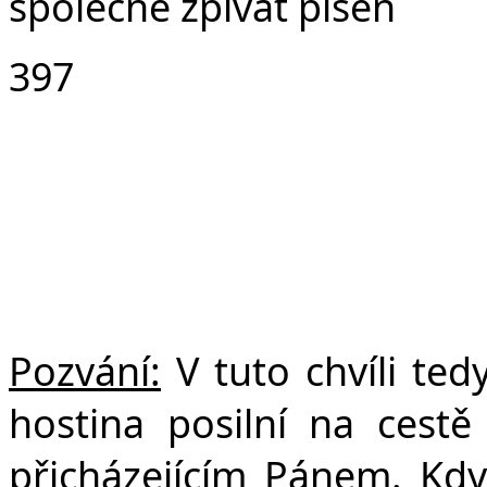
společně zpívat píseň
397
Pozvání:
V tuto chvíli ted
hostina posilní na cestě 
přicházejícím Pánem. Kdy