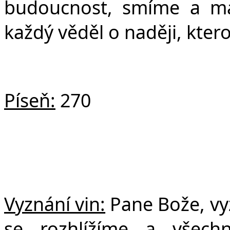
budoucnost, smíme a má
každý věděl o naději, kte
Píseň:
270
Vyznání vin:
Pane Bože, vy
se rozhlížíme a všec