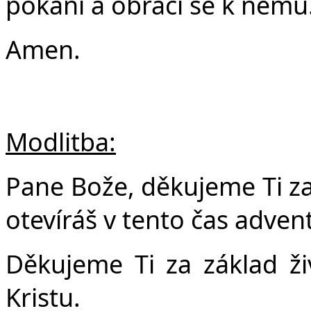
pokání a obrací se k němu
Amen.
Modlitba:
Pane Bože, děkujeme Ti za
otevíráš v tento čas adven
Děkujeme Ti za základ živ
Kristu.