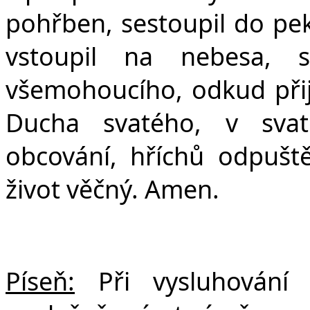
pohřben, sestoupil do peke
vstoupil na nebesa, 
všemohoucího, odkud přijd
Ducha svatého, v svat
obcování, hříchů odpuště
život věčný. Amen.
Píseň:
Při vysluhování