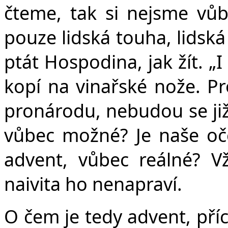
čteme, tak si nejsme vůbec
pouze lidská touha, lidsk
ptát Hospodina, jak žít.
„
I
kopí na vinařské nože. P
pronárodu, nebudou se již c
vůbec možné? Je naše oče
advent, vůbec reálné? Vž
naivita ho nenapraví.
O čem je tedy advent, pří