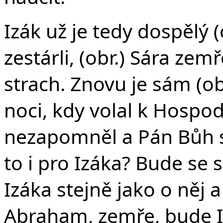
Izák už je tedy dospělý 
zestárli, (obr.) Sára ze
strach. Znovu je sám (ob
noci, kdy volal k Hospodi
nezapomněl a Pán Bůh s
to i pro Izáka? Bude se 
Izáka stejně jako o něj a
Abraham, zemře, bude 