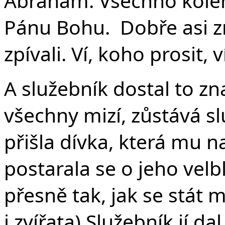
Abraham. Všechno kolem
Pánu Bohu. Dobře asi zn
zpívali. Ví, koho prosit, 
A služebník dostal to zna
všechny mizí, zůstává s
přišla dívka, která mu 
postarala se o jeho vel
přesně tak, jak se stát m
i zvířata) Služebník jí d