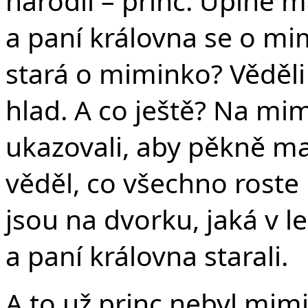
Če
narodil – princ. Úplně m
a paní královna se o mim
stará o miminko? Věděl
hlad. A co ještě? Na mi
ukazovali, aby pěkně ma
věděl, co všechno roste 
jsou na dvorku, jaká v l
a paní královna starali.
A to už princ nebyl mimin