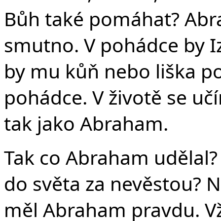
Bůh také pomáhat? Abr
smutno. V pohádce by Iz
by mu kůň nebo liška por
pohádce. V životě se uč
tak jako Abraham.
Tak co Abraham udělal? Z
do světa za nevěstou? Ne
měl Abraham pravdu. Vžd