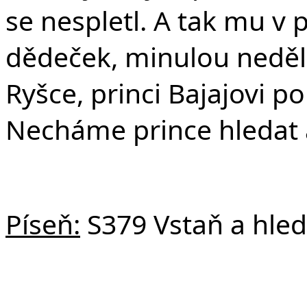
se nespletl. A tak mu 
dědeček, minulou neděli 
Ryšce, princi Bajajovi p
Necháme prince hledat a
Píseň:
S379 Vstaň a hled