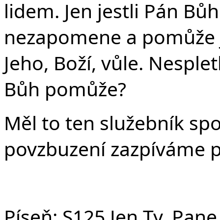
lidem. Jen jestli Pán B
nezapomene a pomůže j
Jeho, Boží, vůle. Nespl
Bůh pomůže?
Měl to ten služebník sp
povzbuzení zazpíváme p
Píseň:
S125 Jen Ty, Pane