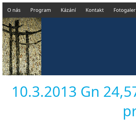
O nás
Program
Kázání
Kontakt
Fotogaler
10.3.2013 Gn 24,57-
pr