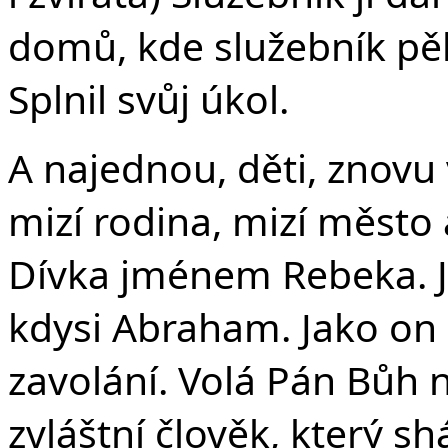
domů, kde služebník pěk
Splnil svůj úkol.
A najednou, děti, znovu 
mizí rodina, mizí město 
Dívka jménem Rebeka. Je
kdysi Abraham. Jako on k
zavolání. Volá Pán Bůh n
zvláštní člověk, který s