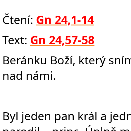
Fa
Čtení:
Gn 24,1-14
Text:
Gn 24,57-58
Beránku Boží, který sním
nad námi.
Byl jeden pan král a jed