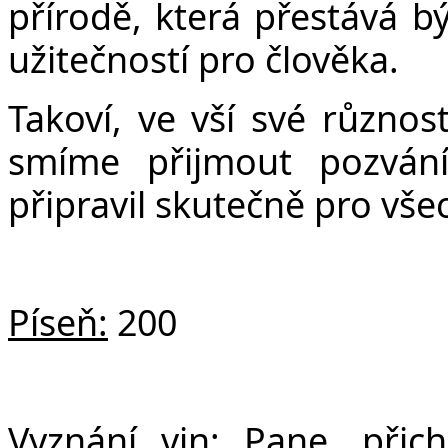
přírodě, která přestává 
užitečností pro člověka.
Takoví, ve vší své různos
smíme přijmout pozván
připravil skutečně pro vš
Píseň:
200
Vyznání vin:
Pane, přich