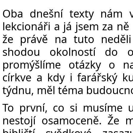
v
Oba dnešní texty nám v
lekcionáři a já jsem za n
že právě na tuto neděli
shodou okolností do 
promýšlíme otázky o n
církve a kdy i farářský k
týdnu, měl téma budoucnos
To první, co si musíme u
nestojí osamoceně. Že má
bibličtí svědkové zasa