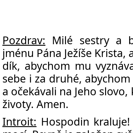
F
Pozdrav:
Milé s
estry a b
jménu Pána Ježíše Krista,
dík, abychom mu vyznával
sebe i za druhé, abychom 
a očekávali na Jeho slovo,
životy. Amen.
Introit:
Hospodin kraluje! 