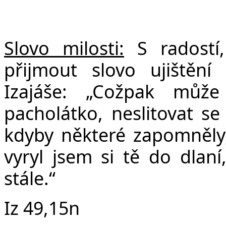
Slovo milosti:
S radostí,
přijmout slovo ujištěn
Izajáše: „Cožpak můž
pacholátko, neslitovat se
kdyby některé zapomněly
vyryl jsem si tě do dla
stále.“
Iz 49,15n