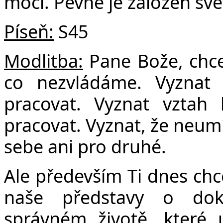
mocí. Pevně je založen svět
Píseň:
S45
Modlitba:
Pane Bože, chce
co nezvládáme. Vyznat
pracovat. Vyznat vzta
pracovat. Vyznat, že neumí
sebe ani pro druhé.
Ale především Ti dnes ch
naše představy o dok
správném životě, které 