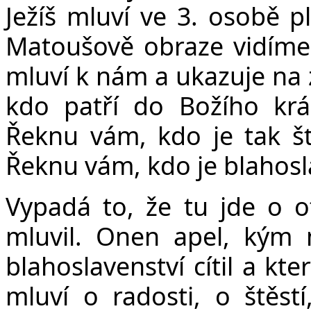
Ježíš mluví ve 3. osobě p
Matoušově obraze vidíme 
mluví k nám a ukazuje na z
kdo patří do Božího krá
Řeknu vám, kdo je tak šť
Řeknu vám, kdo je blahosl
Vypadá to, že tu jde o 
mluvil. Onen apel, kým 
blahoslavenství cítil a kte
mluví o radosti, o štěst