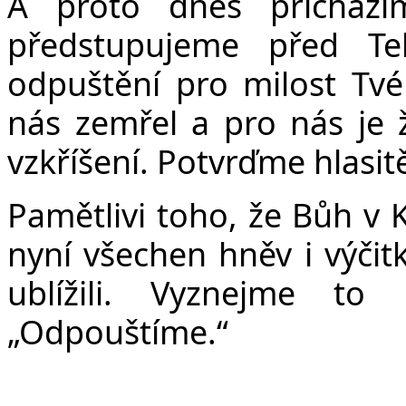
A proto dnes přicház
předstupujeme před T
odpuštění pro milost Tvéh
nás zemřel a pro nás je 
vzkříšení. Potvrďme hlasit
Pamětlivi toho, že Bůh v 
nyní všechen hněv i výči
ublížili. Vyznejme to 
„Odpouštíme.“