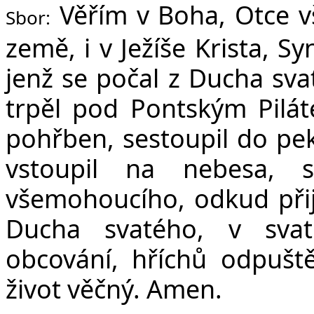
Věřím v Boha, Otce v
Sbor:
země, i v Ježíše Krista, S
jenž se počal z Ducha sva
trpěl pod Pontským Pilát
pohřben, sestoupil do peke
vstoupil na nebesa, 
všemohoucího, odkud přijd
Ducha svatého, v svat
obcování, hříchů odpuště
život věčný. Amen.