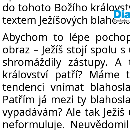
do tohoto Božího královstv
textem Ježíšových blahosla
Abychom to lépe pochop
obraz – Ježíš stojí spolu 
shromáždily zástupy. A
království patří? Máme
tendenci vnímat blahosla
Patřím já mezi ty blahos
vypadávám? Ale tak Ježíš 
neformuluje. Neuvědomil j