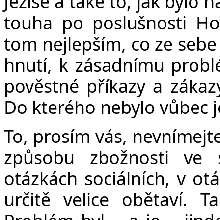
Ježíše a také to, jak bylo
touha po poslušnosti Ho
tom nejlepším, co ze sebe 
hnutí, k zásadnímu problé
pověstné příkazy a zákazy
Do kterého nebylo vůbec j
To, prosím vás, nevnímejte
způsobu zbožnosti ve 
otázkách sociálních, v ot
určitě velice obětaví.