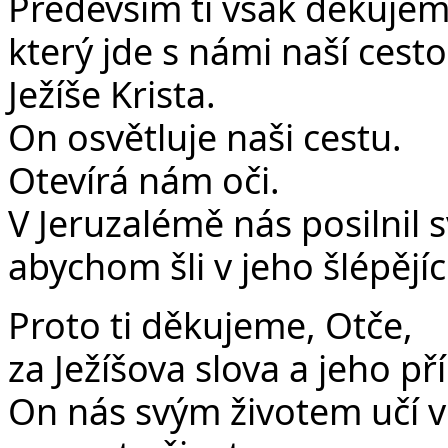
Především ti však děkujem
který jde s námi naší cesto
Ježíše Krista.
On osvětluje naši cestu.
Otevírá nám oči.
V Jeruzalémě nás posilnil 
abychom šli v jeho šlépějíc
Proto ti děkujeme, Otče,
za Ježíšova slova a jeho pří
On nás svým životem učí vě