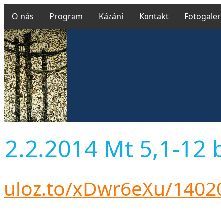
O nás
Program
Kázání
Kontakt
Fotogaler
2.2.2014 Mt 5,1-12 b
uloz.to/xDwr6eXu/1402