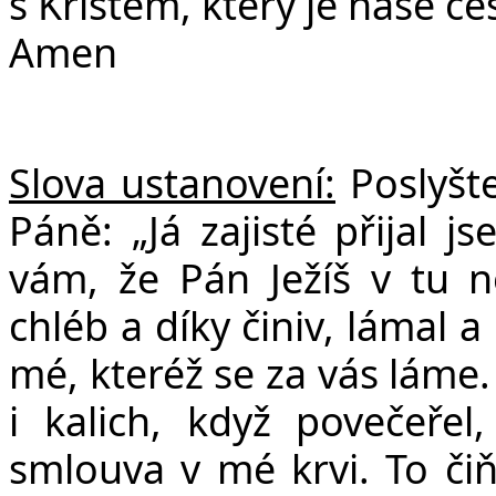
s Kristem, který je naše ce
Amen
Slova ustanovení:
Poslyšte
Páně: „Já zajisté přijal 
vám, že Pán Ježíš v tu no
chléb a díky činiv, lámal a 
mé, kteréž se za vás láme
i kalich, když povečeřel
smlouva v mé krvi. To čiňt