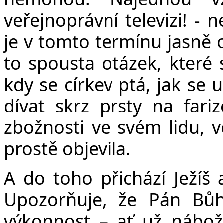
veřejnoprávní televizi! - 
je v tomto termínu jasně 
to spousta otázek, které s
kdy se církev ptá, jak se
dívat skrz prsty na fariz
zbožnosti ve svém lidu, v
prostě objevila.
A do toho přichází Ježíš
Upozorňuje, že Pán Bůh
výkonnost – ať už nábož