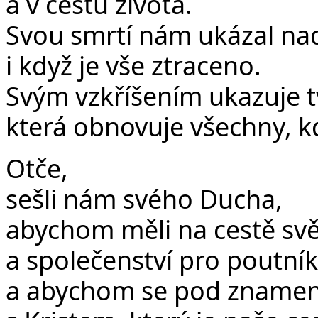
a v cestu života.
Svou smrtí nám ukázal nadě
i když je vše ztraceno.
Svým vzkříšením ukazuje t
která obnovuje všechny, kdo
Otče,
sešli nám svého Ducha,
abychom měli na cestě světl
a společenství pro poutník
a abychom se pod znamením