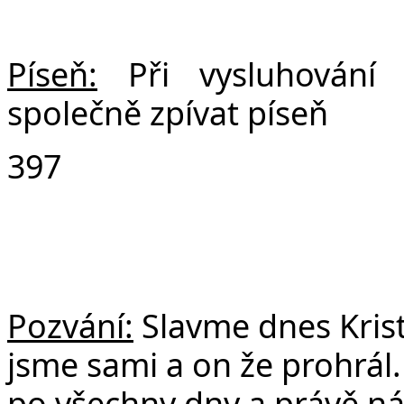
Píseň:
Při vysluhování
společně zpívat píseň
397
Pozvání:
Slavme dnes Krist
jsme sami a on že prohrál.
po všechny dny a právě ná