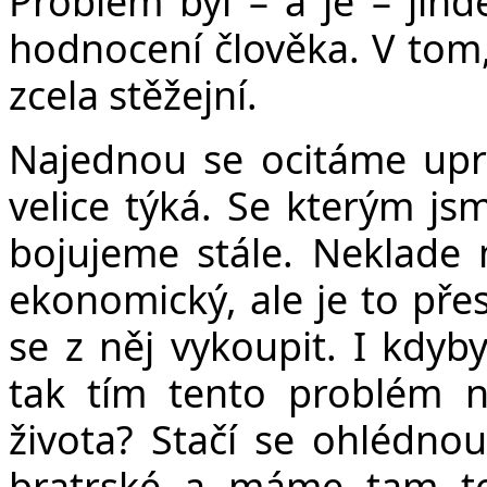
Problém byl – a je – jind
hodnocení člověka. V tom,
zcela stěžejní.
Najednou se ocitáme upr
velice týká. Se kterým jsm
bojujeme stále. Neklade
ekonomický, ale je to pře
se z něj vykoupit. I kdyb
tak tím tento problém n
života? Stačí se ohlédno
bratrské a máme tam te