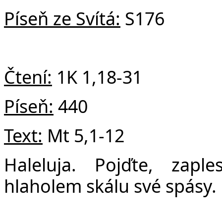
Píseň ze Svítá:
S176
Čtení:
1K 1,18-31
Píseň:
440
Text:
Mt 5,1-12
Haleluja. Pojďte, zapl
hlaholem skálu své spásy. 