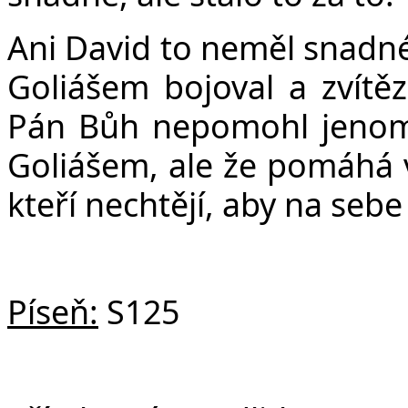
Ani David to neměl snadné,
Goliášem bojoval a zvítě
Pán Bůh nepomohl jenom 
Goliášem, ale že pomáhá 
kteří nechtějí, aby na sebe by
Píseň:
S125