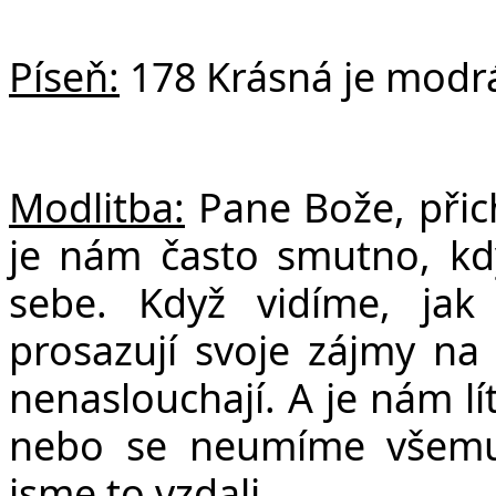
Píseň:
178 Krásná je modr
Č
Modlitba:
Pane Bože, přic
je nám často smutno, kd
sebe. Když vidíme, jak 
prosazují svoje zájmy na
nenaslouchají. A je nám l
nebo se neumíme všemu
jsme to vzdali.