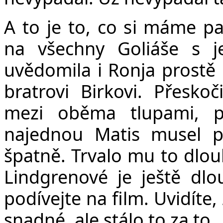
A to je to, co si máme p
na všechny Goliáše s je
uvědomila i Ronja prostě
bratrovi Birkovi. Přeskoč
mezi oběma tlupami, p
najednou Matis musel př
špatně. Trvalo mu to dlou
Lindgrenové je ještě dlo
podívejte na film. Uvidíte
snadné, ale stálo to za to.