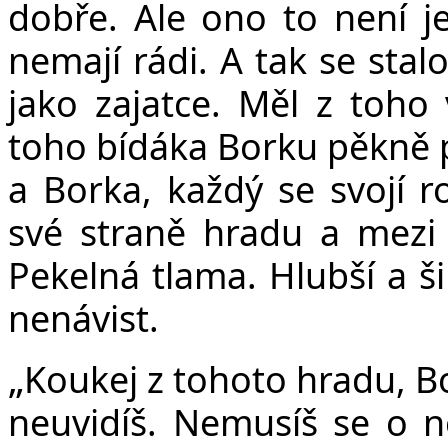
dobře. Ale ono to není j
nemají rádi. A tak se stal
jako zajatce. Měl z toho
toho bídáka Borku pěkně po
a Borka, každý se svojí r
své straně hradu a mezi 
Pekelná tlama. Hlubší a ši
nenávist.
„
Koukej z tohoto hradu, Bo
neuvidíš. Nemusíš se o 