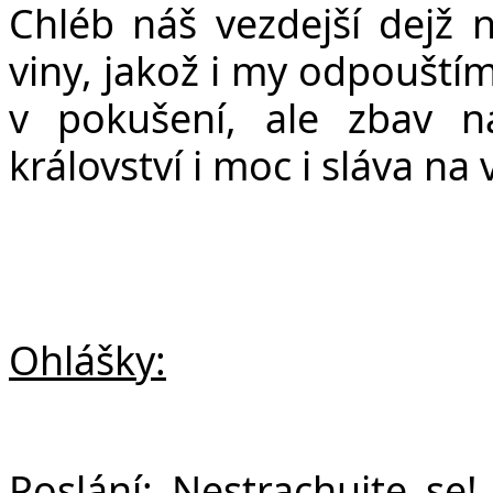
Chléb ná
š
vezdej
š
í dej
ž
n
viny, jako
ž
i my odpou
š
tí
v poku
š
ení, ale zbav 
království i moc i sláva na 
Ohlášky:
Poslání:
Nestrachujte se!