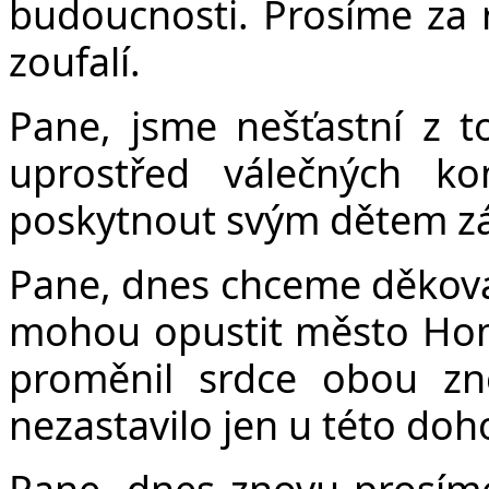
budoucnosti. Prosíme za ro
zoufalí.
Pane, jsme nešťastní z toh
uprostřed válečných ko
poskytnout svým dětem zá
Pane, dnes chceme děkovat 
mohou opustit město Homs
proměnil srdce obou zn
nezastavilo jen u této doh
Pane, dnes znovu prosím