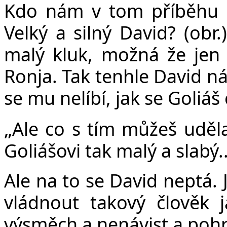
Kdo nám v tom příběhu o 
Velký a silný David? (obr
malý kluk, možná že jen 
Ronja. Tak tenhle David ná
se mu nelíbí, jak se Goliáš
„
Ale co s tím můžeš uděla
Goliášovi tak malý a slabý..
Ale na to se David neptá. 
vládnout takový člověk 
výsměch a nenávist a pohr