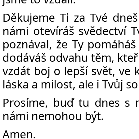
Děkujeme Ti za Tvé dneš
námi otevíráš svědectví T
poznával, že Ty pomáháš v
dodáváš odvahu těm, kteří
vzdát boj o lepší svět, ve 
láska a milost, ale i Tvůj s
Prosíme, buď tu dnes s ná
námi nemohou být.
Amen.