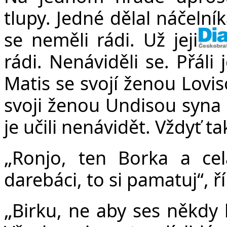
tlupy. Jedné dělal náčelní
se neměli rádi. Už jejic
rádi. Nenáviděli se. Přáli
Matis se svojí ženou Lovi
svoji ženou Undisou syna B
je učili nenávidět. Vždyť t
„
Ronjo, ten Borka a cel
darebáci, to si pamatuj“, ř
„
Birku, ne aby ses někdy 