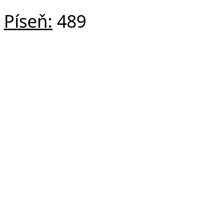
Píseň:
489