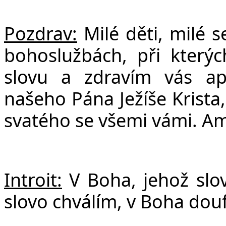
F
Pozdrav:
Milé děti, milé se
bohoslužbách, při kter
slovu a zdravím vás ap
našeho Pána Ježíše Krista
svatého se všemi vámi. A
Introit:
V Boha, jehož slo
slovo chválím, v Boha douf