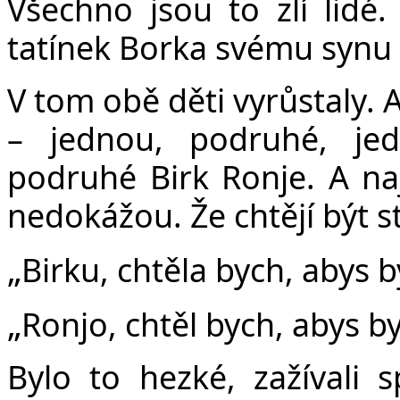
Všechno jsou to zlí lidé. 
tatínek Borka svému synu 
V tom obě děti vyrůstaly. A
– jednou, podruhé, je
podruhé Birk Ronje. A naj
nedokážou. Že chtějí být s
„
Birku, chtěla bych, abys b
„
Ronjo, chtěl bych, abys by
Bylo to hezké, zažívali 