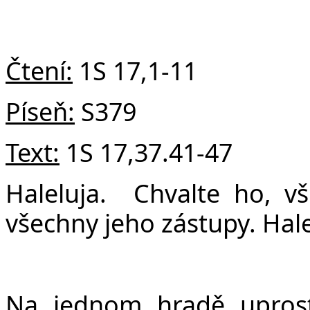
v
Čtení:
1S 17,1-11
Píseň:
S379
Text:
1S 17,37.41-47
Haleluja. Chvalte ho, vš
všechny jeho zástupy. Hale
Na jednom hradě uprostř