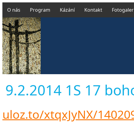
O nás
Program
Kázání
Kontakt
Fotogaler
9.2.2014 1S 17 bohos
uloz.to/xtqxJyNX/1402