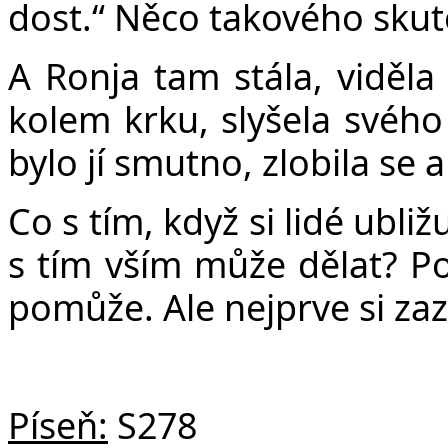
dost.“ Něco takového skut
A Ronja tam stála, viděl
kolem krku, slyšela svého 
bylo jí smutno, zlobila se 
Co s tím, když si lidé ubliž
s tím vším může dělat? Po
pomůže. Ale nejprve si za
Píseň:
S278