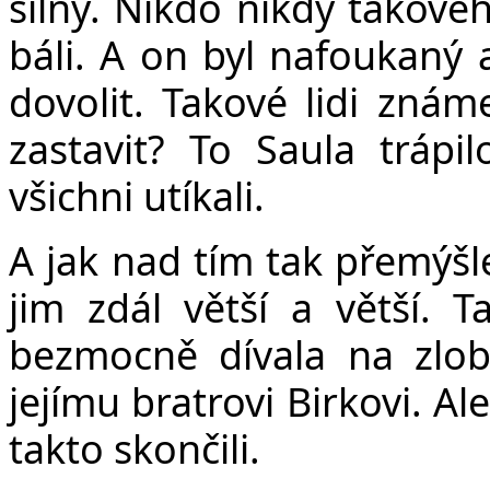
silný. Nikdo nikdy takovéh
báli. A on byl nafoukaný 
dovolit. Takové lidi zná
zastavit? To Saula trápi
všichni utíkali.
A jak nad tím tak přemýšle
jim zdál větší a větší. T
bezmocně dívala na zlobu
jejímu bratrovi Birkovi. A
takto skončili.