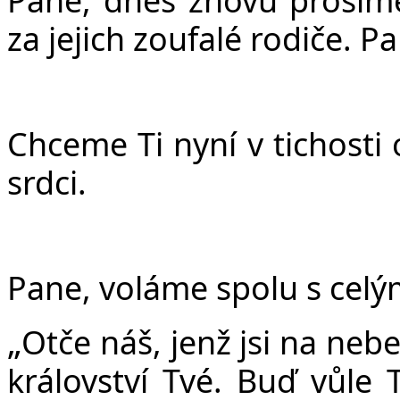
za jejich zoufalé rodiče. Pa
Chceme Ti nyní v tichost
srdci.
Pane, voláme spolu s celý
„
Ot
č
e ná
š
, jen
ž
jsi na nebe
království Tvé. Bu
ď
v
ů
le 