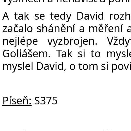
A tak se tedy David rozh
začalo shánění a měření a
nejlépe vyzbrojen. Vž
Goliášem. Tak si to mysle
myslel David, o tom si pov
Píseň:
S375