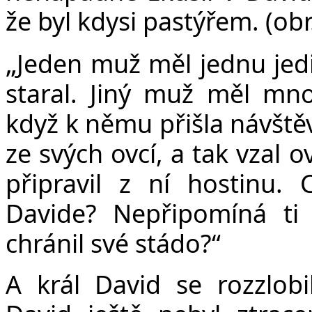
že byl kdysi pastýřem. (obr
„
Jeden muž měl jednu jed
staral. Jiný muž měl mno
když k němu přišla návštěv
ze svých ovcí, a tak vzal 
připravil z ní hostinu.
Davide? Nepřipomíná ti l
chránil své stádo?“
A král David se rozzlob