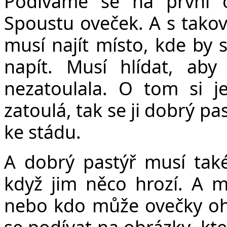
Podíváme se na první 
Spoustu oveček. A s takov
musí najít místo, kde by 
napít. Musí hlídat, ab
nezatoulala. O tom si j
zatoulá, tak se ji dobrý pa
ke stádu.
A dobrý pastýř musí také
když jim něco hrozí. A 
nebo kdo může ovečky ohr
se podívat na obrázky, kt