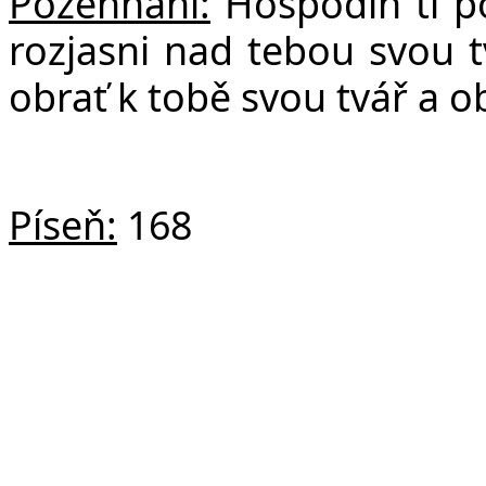
Požehnání:
Hospodin ti po
rozjasni nad tebou svou t
obrať k tobě svou tvář a 
Píseň:
168