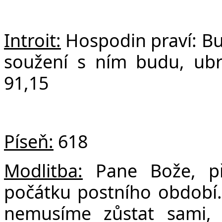
Č
Introit:
Hospodin praví: Bu
soužení s ním budu, ub
91,15
Píseň:
618
Modlitba:
Pane Bože, p
počátku postního období. 
nemusíme zůstat sami,