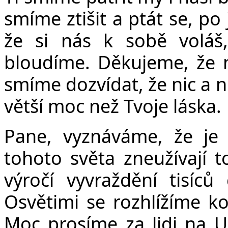
smíme ztišit a ptát se, po
že si nás k sobě voláš
bloudíme. Děkujeme, že 
smíme dozvídat, že nic a 
větší moc než Tvoje láska.
Pane, vyznáváme, že je
tohoto světa zneužívají 
výročí vyvraždění tisíc
Osvětimi se rozhlížíme 
Moc prosíme za lidi na Ukr