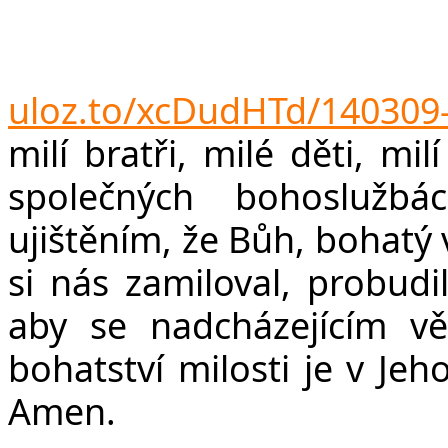
F
uloz.to/xcDudHTd/140309
milí bratři, milé děti, mi
společných bohoslužbá
ujištěním, že Bůh, bohatý v
si nás zamiloval, probudi
aby se nadcházejícím v
bohatství milosti je v Jeh
Amen.