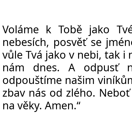
Voláme k Tobě jako Tv
nebesích, posv
ěť
se jméno
v
ů
le Tvá jako v nebi, tak i
nám dnes. A odpus
ť
n
odpou
š
tíme na
š
im viník
ů
zbav nás od zlého. Nebo
ť
na v
ě
ky. Amen.“