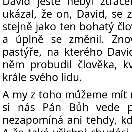
David ještě nebyl ztra
ukázal, že on, David, se z
stejně jako ten bohatý člo
a úplně se změnil. Zn
pastýře, na kterého Dav
něm probudil člověka, kv
krále svého lidu.
A my z toho můžeme mít ra
si nás Pán Bůh vede p
nezapomíná ani tehdy, kd