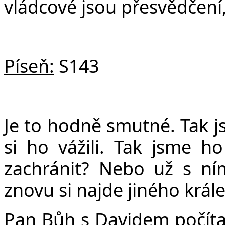
vládcové jsou přesvědčen
Píseň:
S143
Je to hodně smutné. Tak j
si ho vážili. Tak jsme h
zachránit? Nebo už s ní
znovu si najde jiného král
Pan Bůh s Davidem počítat