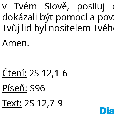
v
v Tvém Slově, posiluj
dokázali být pomocí a po
Tvůj lid byl nositelem Tvéh
Amen.
Čtení:
2S 12,1-6
Píseň:
S96
Text:
2S 12,7-9