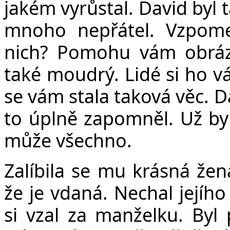
jakém vyrůstal. David byl t
mnoho nepřátel. Vzpom
nich? Pomohu vám obrázk
také moudrý. Lidé si ho vá
se vám stala taková věc. D
to úplně zapomněl. Už byl 
může všechno.
Zalíbila se mu krásná žen
že je vdaná. Nechal jejíh
si vzal za manželku. Byl 