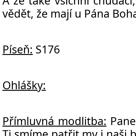
A že také všichni chudáci,
vědět, že mají u Pána Boh
Píseň:
S176
Ohlášky:
Přímluvná modlitba:
Pane 
Ti smíme patřit my i naši 