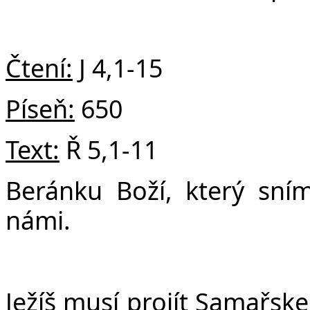
v
Čtení:
J 4,1-15
Píseň:
650
Text:
Ř 5,1-11
Beránku Boží, který sním
námi.
Ježíš
musí
projít Samařskem