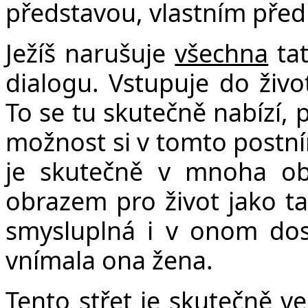
představou, vlastním př
Ježíš narušuje
všechna
tat
dialogu. Vstupuje do živo
To se tu skutečně nabízí,
možnost si v tomto postn
je skutečně v mnoha obl
obrazem pro život jako ta
smysluplná i v onom dos
vnímala ona žena.
Tento střet je skutečně ve