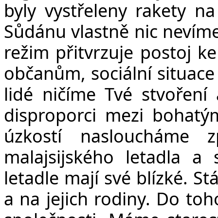
byly vystřeleny rakety na
Sůdánu vlastně nic nevíme
režim přitvrzuje postoj 
občanům, sociální situace
lidé ničíme Tvé stvoření
disproporci mezi bohat
úzkostí nasloucháme 
malajsijského letadla a
letadle mají své blízké. S
a na jejich rodiny. Do toh