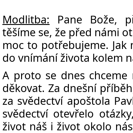
Modlitba:
Pane Bože, př
Č
těšíme se, že před námi ot
moc to potřebujeme. Jak 
do vnímání života kolem n
A proto se dnes chceme 
děkovat. Za dnešní příběh,
za svědectví apoštola Pav
svědectví otevřelo otázk
život náš i život okolo ná