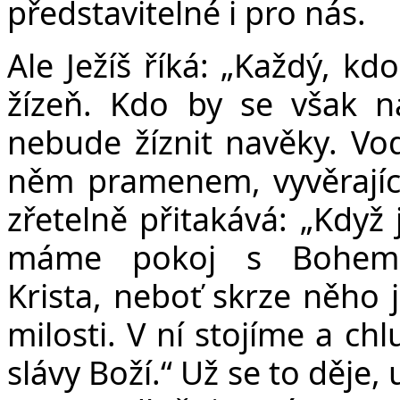
představitelné i pro nás.
Ale Ježíš říká: „Každý, kd
žízeň. Kdo by se však n
nebude žíznit navěky. Vo
něm pramenem, vyvěrajíc
zřetelně přitakává: „Když 
máme pokoj s Bohem 
Krista, neboť skrze něho j
milosti. V ní stojíme a c
slávy Boží.“ Už se to děje,