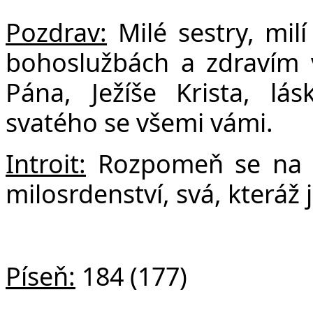
F
Pozdrav:
Milé sestry, milí
bohoslužbách a zdravím 
Pána, Ježíše Krista, l
svatého se všemi vámi.
Introit:
Rozpome
ň se na 
milosrdenství, svá, kteráž 
Píseň:
184 (177)