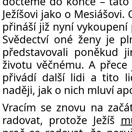
dočteme do konce – tato 
Ježíšovi jako o Mesiášovi. O
přináší již nyní vykoupení p
Svědectví oné ženy je pl
představovali poněkud j
životu věčnému. A přece j
přivádí další lidi a tito 
naději, jak o nich mluví ap
Vracím se znovu na začá
radovat, protože Ježíš
m