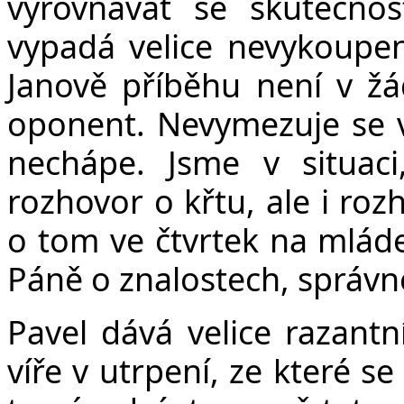
vyrovnávat se skutečno
vypadá velice nevykoupen
Janově příběhu není v žá
oponent. Nevymezuje se v
nechápe. Jsme v situaci
rozhovor o křtu, ale i roz
o tom ve čtvrtek na mládež
Páně o znalostech, správ
Pavel dává velice razantn
víře v utrpení, ze které s