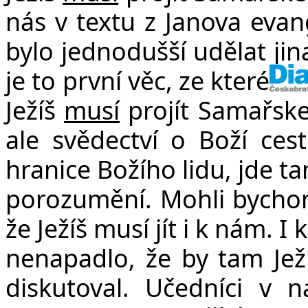
nás v textu z Janova evang
bylo jednodušší udělat jin
je to první věc, ze které 
Ježíš
musí
projít Samařske
ale svědectví o Boží ces
hranice Božího lidu, jde t
porozumění. Mohli bychom 
že Ježíš musí jít i k nám. I
nenapadlo, že by tam Ježíš
diskutoval. Učedníci v n