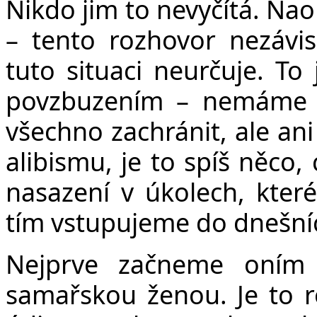
Nikdo jim to nevyčítá. Nao
– tento rozhovor nezávis
tuto situaci neurčuje. To
povzbuzením – nemáme 
všechno zachránit, ale ani
alibismu, je to spíš něco
nasazení v úkolech, kter
tím vstupujeme do dnešníc
Nejprve začneme oním
samařskou ženou. Je to 