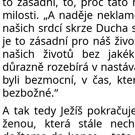
to zásadní, to, proč tato 
milosti. „A naděje neklame
našich srdcí skrze Ducha 
je to zásadní pro náš živo
našich životů bez jakék
důrazně rozebírá v nastáva
byli bezmocní, v čas, kte
bezbožné.“
A tak tedy Ježíš pokraču
ženou, která stále nec