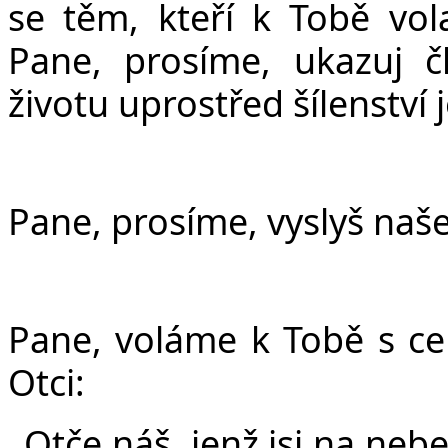
se těm, kteří k Tobě vol
Pane, prosíme, ukazuj č
životu uprostřed šílenství
Pane, prosíme, vyslyš naše
Pane, voláme k Tobě s c
Otci:
„
Ot
č
e ná
š
, jen
ž
jsi na nebe