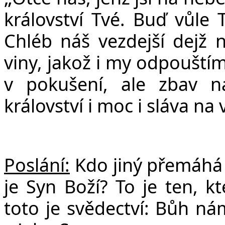
království Tvé. Bu
ď
v
ů
le 
Chléb ná
š
vezdej
š
í dej
ž
n
viny, jako
ž
i my odpou
š
tí
v poku
š
ení, ale zbav 
království i moc i sláva na 
Poslání:
Kdo jiný přemáhá s
je Syn Boží? To je ten, kt
toto je svědectví: Bůh nám