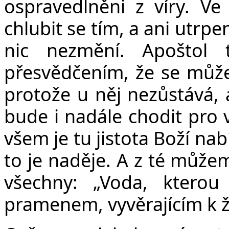
ospravedlněni z víry. Ve
chlubit se tím, a ani utrpe
nic nezmění. Apoštol
přesvědčením, že se můž
protože u něj nezůstává, 
bude i nadále chodit pro 
všem je tu jistota Boží nab
to je naděje. A z té může
všechny: „Voda, kter
pramenem, vyvěrajícím k 