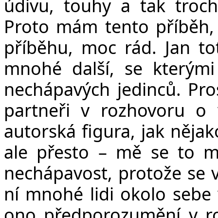
údivu, touhy a tak troc
Proto mám tento příběh, t
příběhu, moc rád. Jan tot
mnohé další, se kterými 
nechápavých jedinců. Pros
partneři v rozhovoru o 
autorská figura, jak nějak
ale přesto – mě se to mo
nechápavost, protože se v
ní mnohé lidi okolo sebe 
ono předporozumění v ro