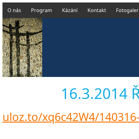
O nás
Program
Kázání
Kontakt
Fotogaler
16.3.2014 Ř 
uloz.to/xq6c42W4/140316