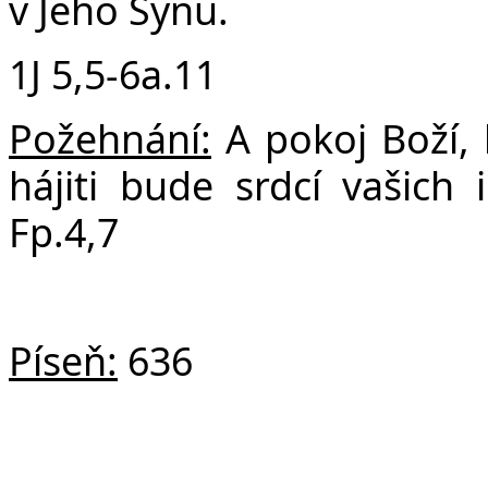
v Jeho Synu.
1J 5,5-6a.11
Požehnání:
A pokoj Boží, 
hájiti bude srdcí vašich i
Fp.4,7
Píseň:
636