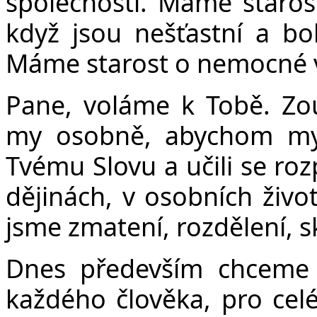
společnosti. Máme starost
když jsou nešťastní a b
Máme starost o nemocné v
Pane, voláme k Tobě. Zo
my osobně, abychom my j
Tvému Slovu a učili se roz
dějinách, v osobních život
jsme zmatení, rozdělení, sk
Dnes především chceme 
každého člověka, pro celé