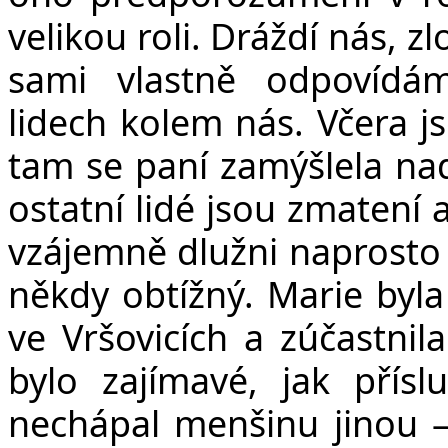
velikou roli. Dráždí nás, z
sami vlastně odpovíd
lidech kolem nás. Včera j
tam se paní zamýšlela nad
ostatní lidé jsou zmatení 
vzájemně dlužni naprosto n
někdy obtížný. Marie byla
ve Vršovicích a zúčastni
bylo zajímavé, jak přís
nechápal menšinu jinou – 