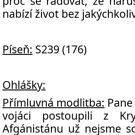
proč se radovat, že naru
nabízí život bez jakýchkoli
Píseň:
S239 (176)
Ohlášky:
Přímluvná modlitba:
Pane B
vojáci postoupili z K
Afgánistánu už nejsme s