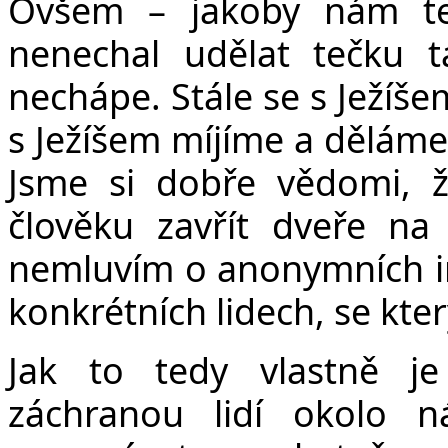
Ovšem – jakoby nám te
nenechal udělat tečku t
nechápe. Stále se s Ježíš
s Ježíšem míjíme a děláme
Jsme si dobře vědomi, 
člověku zavřít dveře na 
nemluvím o anonymních in
konkrétních lidech, se kte
Jak to tedy vlastně j
záchranou lidí okolo n