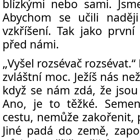
blízkými nebo sami. Jsm
Abychom se učili naději
vzkříšení. Tak jako první
před námi.
„
Vyšel rozsévač rozsévat.“ N
zvláštní moc. Ježíš nás než
když se nám zdá, že jsou 
Ano, je to těžké. Seme
cestu, nemůže zakořenit, př
Jiné padá do země, zapou