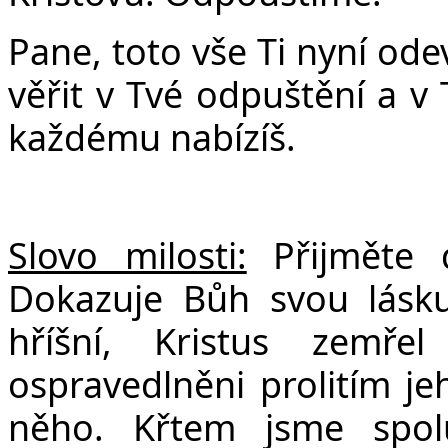
Pane, toto vše Ti nyní o
věřit v Tvé odpuštění a v 
každému nabízíš.
Slovo milosti:
Přijměte d
Dokazuje Bůh svou lásku
hříšní, Kristus zemř
ospravedlněni prolitím j
něho. Křtem jsme spo