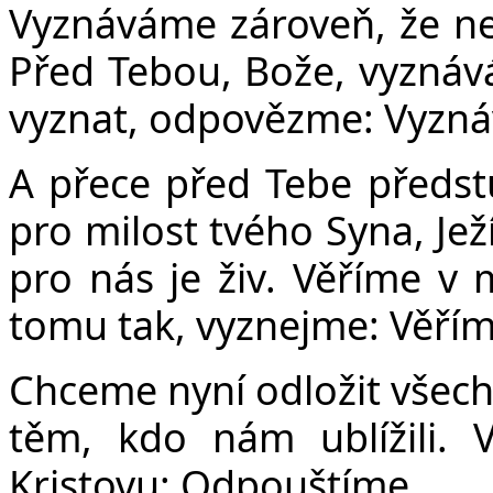
Vyznáváme zároveň, že nej
Před Tebou, Bože, vyznává
vyznat, odpovězme: Vyzn
A přece před Tebe předst
pro milost tvého Syna, Jež
pro nás je živ. Věříme v m
tomu tak, vyznejme: Věřím
Chceme nyní odložit všech
těm, kdo nám ublížili. 
Kristovu: Odpouštíme.