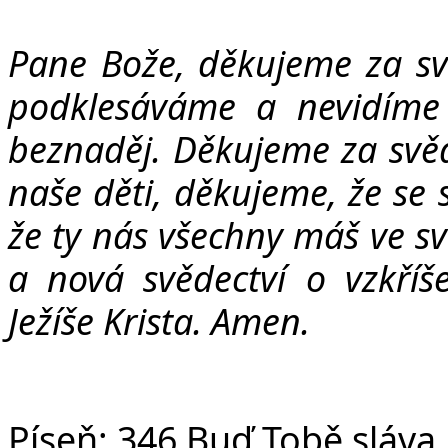
Pane Bože, děkujeme za sv
podklesáváme a nevidíme
beznaděj. Děkujeme za svěd
naše děti, děkujeme, že se 
že ty nás všechny máš ve s
a nová svědectví o vzkří
Ježíše Krista. Amen.
Píseň:
346 Buď Tobě sláva