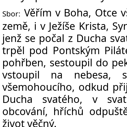
Věřím v Boha, Otce v
Sbor:
země, i v Ježíše Krista, S
jenž se počal z Ducha sva
trpěl pod Pontským Pilát
pohřben, sestoupil do peke
vstoupil na nebesa, 
všemohoucího, odkud přijd
Ducha svatého, v svat
obcování, hříchů odpuště
život věčný.