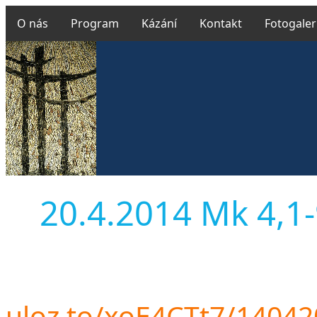
O nás
Program
Kázání
Kontakt
Fotogaler
20.4.2014 Mk 4,1-9
uloz.to/xoE4CTt7/1404