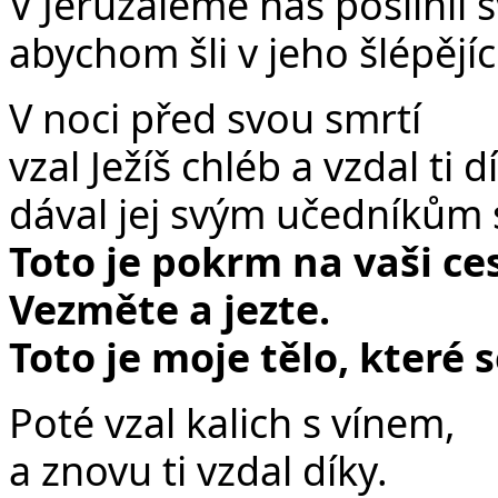
V Jeruzalémě nás posilnil 
abychom šli v jeho šlépějíc
V noci před svou smrtí
vzal Ježíš chléb a vzdal ti d
dával jej svým učedníkům s
Toto je pokrm na vaši ce
Vezměte a jezte.
Toto je moje tělo, které 
Poté vzal kalich s vínem,
a znovu ti vzdal díky.