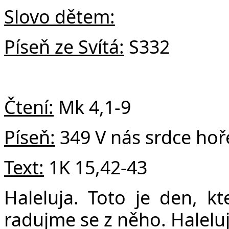
Slovo dětem:
Píseň ze Svítá:
S332
Čtení:
Mk 4,1-9
Píseň:
349 V nás srdce hoř
Text:
1K 15,42-43
Haleluja. Toto je den, kt
radujme se z něho. Haleluj