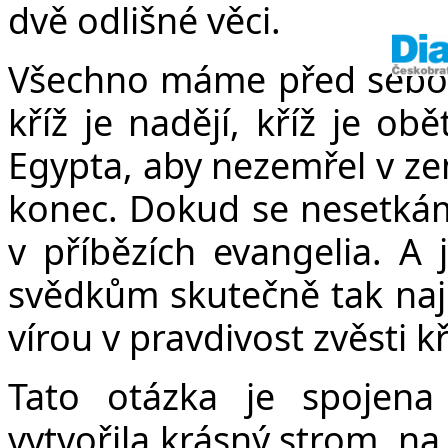
dvě odlišné věci.
Všechno máme před sebo
kříž je nadějí, kříž je ob
Egypta, aby nezemřel v zem
konec. Dokud se nesetkám
v příbězích evangelia. A j
svědkům skutečně tak naje
vírou v pravdivost zvěsti kř
Tato otázka je spojen
vytvořila krásný strom, na