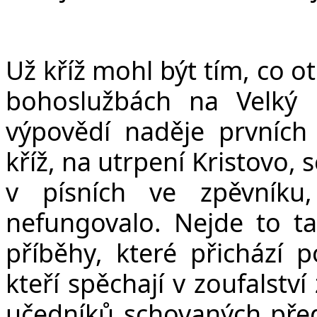
v
Už kříž mohl být tím, co ot
bohoslužbách na Velký p
výpovědí naděje prvních
kříž, na utrpení Kristovo,
v písních ve zpěvník
nefungovalo. Nejde to t
příběhy, které přichází p
kteří spěchají v zoufalstv
učedníků schovaných před