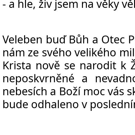
- a hle, živ jsem na věky v
Veleben buď Bůh a Otec Pá
nám ze svého velikého milo
Krista nově se narodit k Ž
neposkvrněné a nevadno
nebesích a Boží moc vás sk
bude odhaleno v posledním