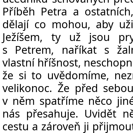
Příběh Petra a ostatních
dělají co mohou, aby uživ
Ježíšem, ty už jsou p
s Petrem, naříkat s ža
vlastní hříšnost, neschopno
že si to uvědomíme, nezn
velikonoc. Že před sebou
v něm spatříme něco jiné
nás přesahuje. Uvidět n
cestu a zároveň ji přijmou