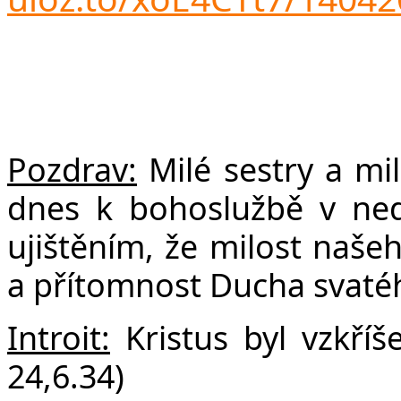
F
Pozdrav:
Milé sestry a milí
dnes k bohoslužbě v nedě
ujištěním, že m
ilost našeh
a přítomnost Ducha svatéh
Introit:
Kristus byl vzkříš
24,6.34)