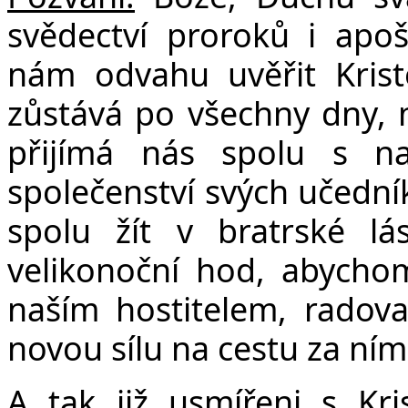
svědectví proroků i apoš
nám odvahu uvěřit Krist
zůstává po všechny dny, n
přijímá nás spolu s na
společenství svých učední
spolu žít v bratrské lá
velikonoční hod, abychom
naším hostitelem, radova
novou sílu na cestu za ní
A tak již usmířeni s Kri