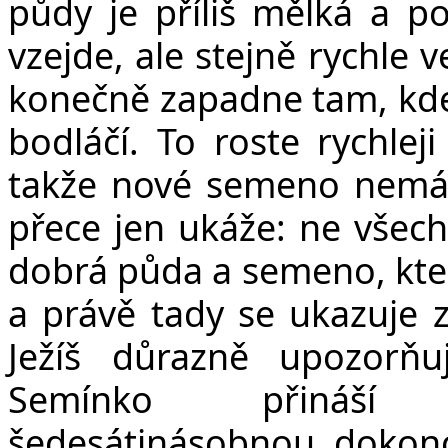
půdy je příliš mělká a p
vzejde, ale stejně rychle 
konečně zapadne tam, kde 
bodláčí. To roste rychlej
takže nové semeno nemá 
přece jen ukáže: ne všechn
dobrá půda a semeno, kter
a právě tady se ukazuje zá
Ježíš důrazně upozorň
Semínko přináší ú
šedesátinásobnou, dokonc