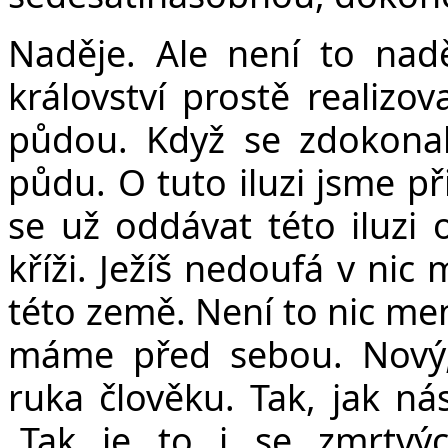
Naděje. Ale není to nadě
království prostě realiz
půdou. Když se zdokona
půdu. O tuto iluzi jsme p
se už oddávat této iluzi o
kříži. Ježíš nedoufá v ni
této země. Není to nic men
máme před sebou. Nový, 
ruka člověku. Tak, jak ná
„Tak je to i se zmrtvý