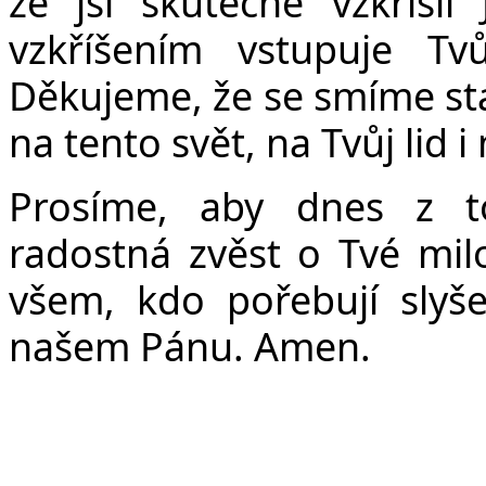
Č
že jsi skutečně vzkřísil
vzkříšením vstupuje Tv
Děkujeme, že se smíme stá
na tento svět, na Tvůj lid 
Prosíme, aby dnes z t
radostná zvěst o Tvé milo
všem, kdo pořebují slyšet
našem Pánu. Amen.