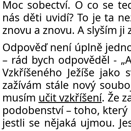
Moc sobectví. O co se te
nás děti uvidí? To je ta ne
znovu a znovu. A slyším ji 
Odpověď není úplně jedno
– rád bych odpověděl - „A
Vzkříšeného Ježíše jako 
zažívám stále nový souboj
musím
učit vzkříšení
. Že z
podobenství – toho, který 
jestli se nějaká ujmou. J