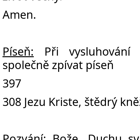
Amen.
Píseň:
Při vysluhování
společně zpívat píseň
397
308 Jezu Kriste, štědrý kn
Pozvání:
Bože, Duchu sva