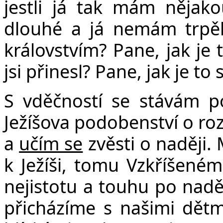
jestli já tak mám nějak
dlouhé a já nemám trpěli
královstvím? Pane, jak je 
jsi přinesl? Pane, jak je t
S vděčností se stávám p
Ježíšova podobenství o ro
a
učím se
zvěsti o naději.
k Ježíši, tomu Vzkříšeném
nejistotu a touhu po naděj
přicházíme s našimi dětm