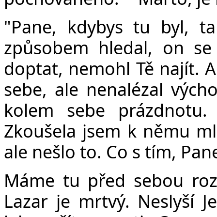
"Pane, kdybys tu byl, t
způsobem hledal, on se
doptat, nemohl Tě najít. A 
sebe, ale nenalézal výcho
kolem sebe prázdnotu. 
Zkoušela jsem k němu mluv
ale nešlo to. Co s tím, Pan
Máme tu před sebou roz
Lazar je mrtvý. Neslyší J