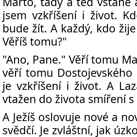
Marto, tady a teď vstane a
jsem vzkříšení i život. K
bude žít. A každý, kdo žij
Věříš tomu?"
"Ano, Pane." Věří tomu Ma
věří tomu Dostojevského S
je vzkříšení i život. A La
vtažen do života smíření s
A Ježíš oslovuje nové a no
svědčí. Je zvláštní, jak úz