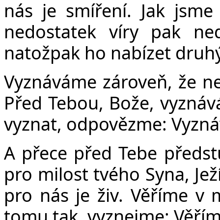
nás je smíření. Jak jsm
nedostatek víry pak ned
natožpak ho nabízet druh
Vyznáváme zároveň, že nej
Před Tebou, Bože, vyznává
vyznat, odpovězme: Vyzn
A přece před Tebe předst
pro milost tvého Syna, Jež
pro nás je živ. Věříme v m
tomu tak, vyznejme: Věřím