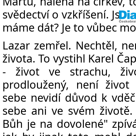
Martu, naléhá na církev, 
svědectví o vzkříšení. Jsm
máme dát? Je to vůbec mo
Lazar zemřel. Nechtěl, nemo
života. To vystihl Karel Č
- život ve strachu, ži
prodloužený, není život
sebe nevidí důvod k vděč
sebe ani ve svém životě.
Bůh je na dovolené" zpívá