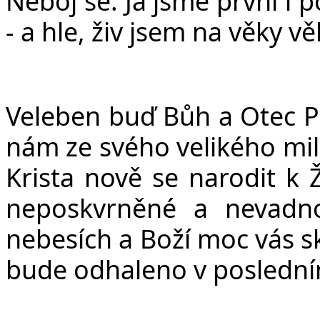
Neboj se. Já jsme první i p
- a hle, živ jsem na věky v
Veleben buď Bůh a Otec Pá
nám ze svého velikého milo
Krista nově se narodit k Ž
neposkvrněné a nevadno
nebesích a Boží moc vás sk
bude odhaleno v posledním