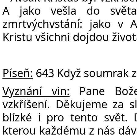
A jako vešla do světa
zmrtvýchvstání: jako v A
Kristu všichni dojdou živo
Píseň:
643 Když soumrak zh
Vyznání vin:
Pane Bože,
vzkříšení. Děkujeme za s
blízké i pro tento svět.
kterou každému z nás dává