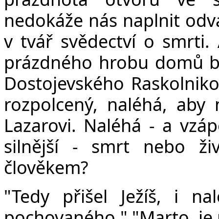
nedokáže nás naplnit odva
v tvář svědectví o smrti.
prázdného hrobu domů be
Dostojevského Raskolnikov
rozpolcený, naléhá, aby
Lazarovi. Naléhá - a vzáp
silnější - smrt nebo 
člověkem?
"Tedy přišel Ježíš, i na
pochovaného." "Marto, je m