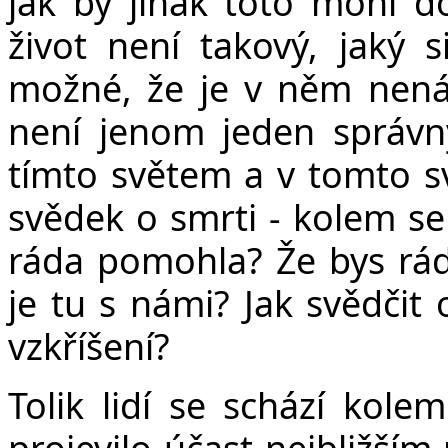
jak by jinak toto mohl do
život není takový, jaký s
možné, že je v něm nenáv
není jenom jeden správn
tímto světem a v tomto svě
svědek o smrti - kolem se
ráda pomohla? Že bys rád
je tu s námi? Jak svědčit 
vzkříšení?
Tolik lidí se schází kolem
projevilo účast nejbližším