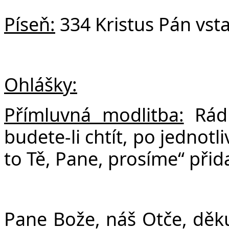
Píseň:
334 Kristus Pán vsta
Ohlášky:
Přímluvná modlitba:
Rád
budete-li chtít, po jednot
to Tě, Pane, prosíme“ přida
Pane Bože, náš Otče, děk