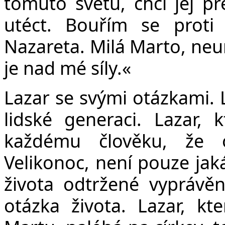
tomuto světu, chci jej p
utéct. Bouřím se proti
Nazareta. Milá Marto, neum
je nad mé síly.«
Lazar se svými otázkami. L
lidské generaci. Lazar,
každému člověku, že o
Velikonoc, není pouze jak
života odtržené vyprávěn
otázka života. Lazar, kt