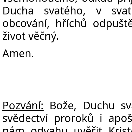
Ducha svatého, v svat
obcování, hříchů odpuště
život věčný.
Amen.
Pozvání:
Bože, Duchu sva
svědectví proroků i apoš
nám odvahu uvěřit Krist