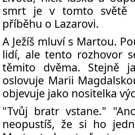
smrt je v tomto světě 
příběhu o Lazarovi.
A Ježíš mluví s Martou. P
lidí, ale tento rozhovor
těmito dvěma. Stejně j
oslovuje Marii Magdalsko
objevuje jako nositelka vý
"Tvůj bratr vstane." "An
neopustíš, že si ho jed