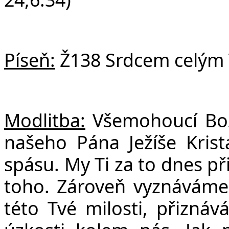
Píseň:
Ž138 Srdcem celým 
Modlitba:
Všemohoucí Bože,
našeho Pána Ježíše Krist
spásu. My Ti za to dnes př
toho. Zároveň vyznáváme
této Tvé milosti, přizná