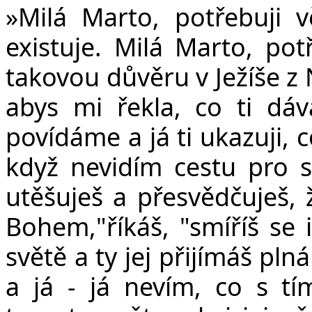
v
»Milá Marto, potřebuji vě
existuje. Milá Marto, pot
takovou důvěru v Ježíše z 
abys mi řekla, co ti dáv
povídáme a já ti ukazuji, 
když nevidím cestu pro s
utěšuješ a přesvědčuješ, 
Bohem,"říkáš, "smíříš se 
světě a ty jej přijímáš pln
a já - já nevím, co s tí