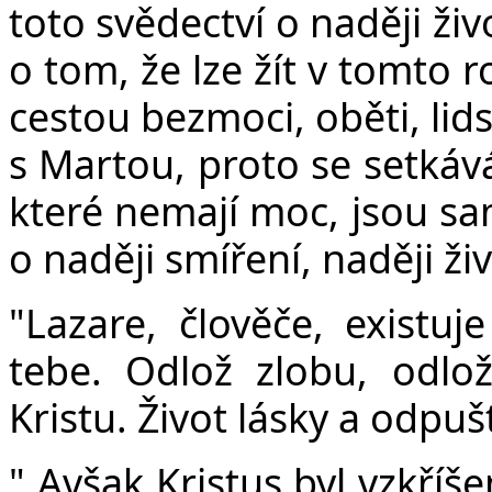
toto svědectví o naději živ
o tom, že lze žít v tomto 
cestou bezmoci, oběti, lids
s Martou, proto se setkává
které nemají moc, jsou sam
o naději smíření, naději ži
"Lazare, člověče, existuje
tebe. Odlož zlobu, odlož
Kristu. Život lásky a odpuš
" Avšak Kristus byl vzkříše