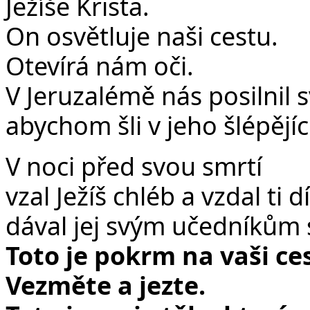
Ježíše Krista.
On osvětluje naši cestu.
Otevírá nám oči.
V Jeruzalémě nás posilnil 
abychom šli v jeho šlépějíc
V noci před svou smrtí
vzal Ježíš chléb a vzdal ti d
dával jej svým učedníkům s
Toto je pokrm na vaši ce
Vezměte a jezte.