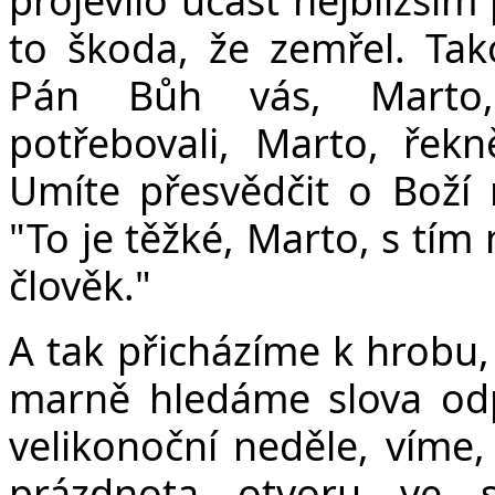
to škoda, že zemřel. Tak
Pán Bůh vás, Marto, 
potřebovali, Marto, řekn
Umíte přesvědčit o Boží 
"To je těžké, Marto, s tím
člověk."
A tak přicházíme k hrobu, 
marně hledáme slova od
velikonoční neděle, víme,
prázdnota otvoru ve s