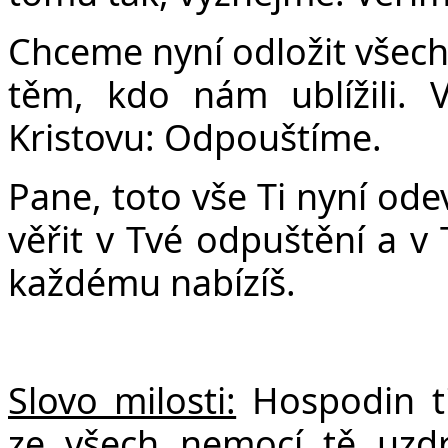
Chceme nyní odložit všech
těm, kdo nám ublížili. 
Kristovu: Odpouštíme.
Pane, toto vše Ti nyní o
věřit v Tvé odpuštění a v 
každému nabízíš.
Slovo milosti:
Hospodin ti
ze všech nemocí tě uzdr