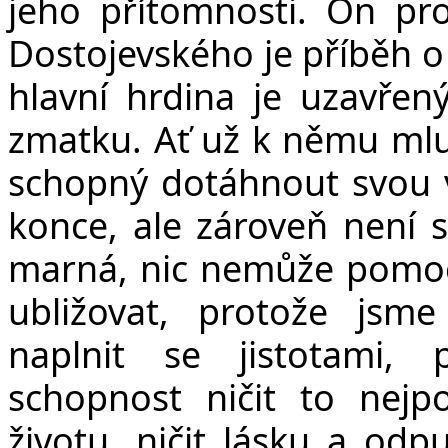
jeho přítomnosti. On p
Dostojevského je příběh o
hlavní hrdina je uzavře
zmatku. Ať už k němu mluv
schopný dotáhnout svou 
konce, ale zároveň není s
marná, nic nemůže pomoc
ubližovat, protože jsm
naplnit se jistotami,
schopnost ničit to nejp
životu, ničit lásku a odp