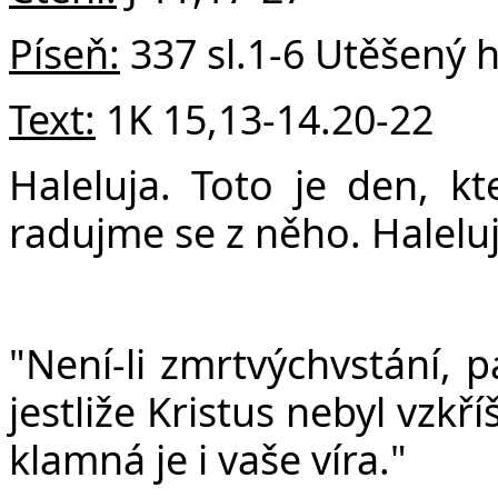
Píseň:
337 sl.1-6 Utěšený 
Text:
1K 15,13-14.20-22
Haleluja. Toto je den, kt
radujme se z něho. Haleluj
"Není-li zmrtvýchvstání, p
jestliže Kristus nebyl vzkř
klamná je i vaše víra."