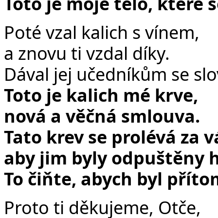
Toto je moje tělo, které 
Poté vzal kalich s vínem,
a znovu ti vzdal díky.
Dával jej učedníkům se slo
Toto je kalich mé krve,
nová a věčná smlouva.
Tato krev se prolévá za v
aby jim byly odpuštěny h
To čiňte, abych byl přít
Proto ti děkujeme, Otče,