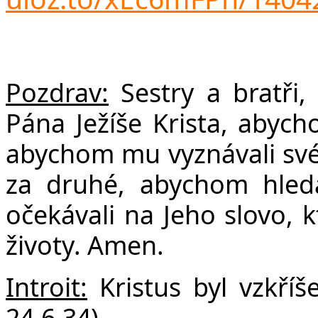
F
Pozdrav:
Sestry a bratři,
Pána Ježíše Krista, abych
abychom mu vyznávali své 
za druhé, abychom hleda
očekávali na Jeho slovo, k
životy. Amen.
Introit:
Kristus byl vzkříš
24,6.34)