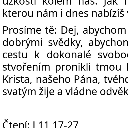
Č
úzkosti kolem nás. Jak 
kterou nám i dnes nabízíš
Prosíme tě: Dej, abychom s
dobrými svědky, abychom
cestu k dokonalé svob
stvořením pronikli tmou 
Krista, našeho Pána, tvéh
svatým žije a vládne odvě
Čtení:
J 11,17-27