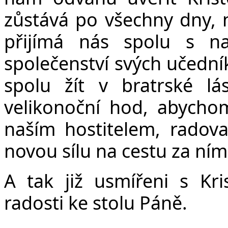
zůstává po všechny dny, n
přijímá nás spolu s na
společenství svých učední
spolu žít v bratrské lá
velikonoční hod, abychom
naším hostitelem, radova
novou sílu na cestu za ní
A tak již usmířeni s Kri
radosti ke stolu Páně.