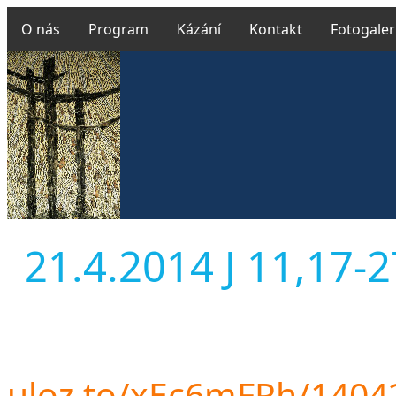
O nás
Program
Kázání
Kontakt
Fotogaler
21.4.2014 J 11,17-27
uloz.to/xEc6mFPh/140