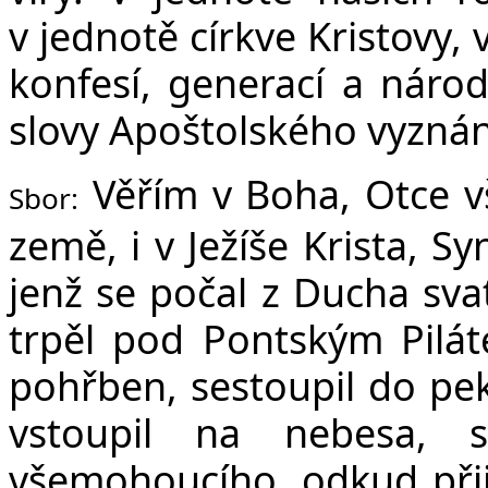
v jednotě církve Kristovy,
konfesí, generací a náro
slovy Apoštolského vyznání
Věřím v Boha, Otce v
Sbor:
země, i v Ježíše Krista, S
jenž se počal z Ducha sva
trpěl pod Pontským Pilát
pohřben, sestoupil do peke
vstoupil na nebesa, 
všemohoucího, odkud přijd