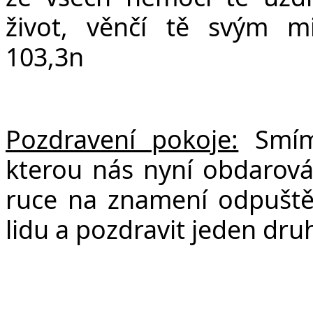
život, věnčí tě svým mi
103,3n
Pozdravení pokoje:
Smíme
kterou nás nyní obdarov
ruce na znamení odpuštění
lidu a pozdravit jeden dru