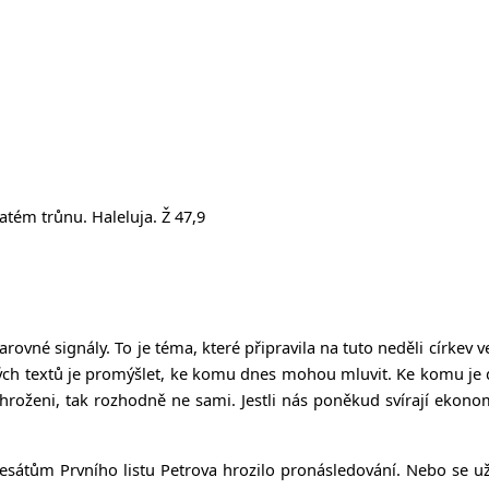
tém trůnu. Haleluja. Ž 47,9
varovné signály. To je téma, které připravila na tuto neděli církev
h textů je promýšlet, ke komu dnes mohou mluvit. Ke komu je doné
 ohroženi, tak rozhodně ne sami. Jestli nás poněkud svírají eko
adresátům Prvního listu Petrova hrozilo pronásledování. Nebo se už