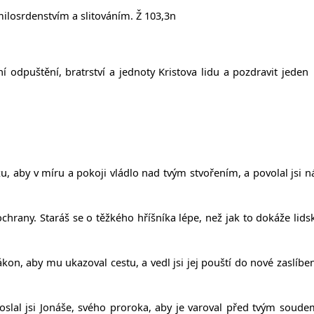
milosrdenstvím a slitováním. Ž 103,3n
dpuštění, bratrství a jednoty Kristova lidu a pozdravit jeden
u, aby v míru a pokoji vládlo nad tvým stvořením, a povolal jsi n
chrany. Staráš se o těžkého hříšníka lépe, než jak to dokáže lids
Zákon, aby mu ukazoval cestu, a vedl jsi jej pouští do nové zaslíbe
Poslal jsi Jonáše, svého proroka, aby je varoval před tvým soude