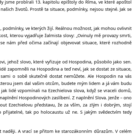
 jsme probírali 13. kapitolu epištoly do Říma, ve které apoštol
ašich životů. Prostě ta situace, podmínky, nejsou stejné. Jak se
, podmínky, ve kterých žijí. Reálnou možnost, jak mohou ovlivnit
ost, kterou vyjadřuje žalmista slovy: „Ovinuly mě provazy smrti,
 se nám před očima začínají objevovat situace, které rozhodně
i, jehož slovo, které vyřizuje od Hospodina, působilo jako sen.
idé zapomněli na Hospodina a teď neví, jak se dostat ze situace,
ace sami o sobě skutečně dostat nemůžete. Ale Hospodin na vás
i, kterou jsem dal vašim otcům, budete mým lidem a já vám budu
 jak lidé vzpomínali na Ezechielova slova, když se vraceli domů,
z naplnění Hospodinových zaslíbení. Z naplnění Slova. Jenže – ono
ut Ezechielovu představu, že za vším, za zlým i dobrým, stojí
to přijatelné, tak po holocaustu už ne. S jakým svědectvím tedy
out naději. A vrací se přitom ke starozákonním důrazům. V celém