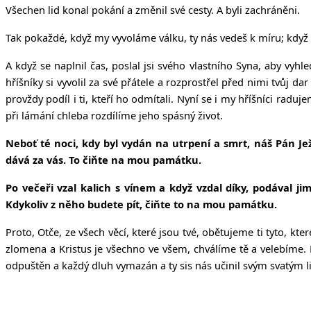
Všechen lid konal pokání a změnil své cesty. A byli zachráněni.
Tak pokaždé, když my vyvoláme válku, ty nás vedeš k míru; když 
A když se naplnil čas, poslal jsi svého vlastního Syna, aby vyh
hříšníky si vyvolil za své přátele a rozprostřel před nimi tvůj dar
provždy podíl i ti, kteří ho odmítali. Nyní se i my hříšníci ra
při lámání chleba rozdílíme jeho spásný život.
Neboť té noci, kdy byl vydán na utrpení a smrt, náš Pán Jež
dává za vás. To čiňte na mou památku.
Po večeři vzal kalich s vínem a když vzdal díky, podával j
Kdykoliv z něho budete pít, čiňte to na mou památku.
Proto, Otče, ze všech věcí, které jsou tvé, obětujeme ti tyto, kt
zlomena a Kristus je všechno ve všem, chválíme tě a velebíme. N
odpuštěn a každý dluh vymazán a ty sis nás učinil svým svatým l