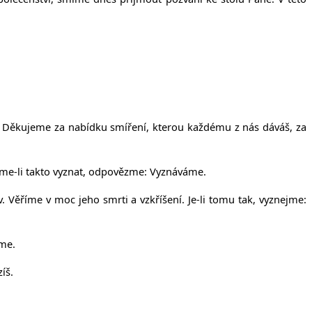
t. Děkujeme za nabídku smíření, kterou každému z nás dáváš, za
ceme-li takto vyznat, odpovězme: Vyznáváme.
. Věříme v moc jeho smrti a vzkříšení. Je-li tomu tak, vyznejme:
íme.
íš.