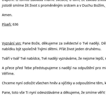
jistotě smíme žít život s proměněným srdcem a v Duchu Božím, jak
Amen.
Píseň:
636
Vyznání vin:
Pane Bože, děkujeme za svědectví o Tvé naději. Děk
nabídku být společně Tvými dětmi. Přát život jeden druhému.
Tváří v tvář Tvé nabídce, Tvé naději vyznáváme, že nejsme lepší
A přece před Tebe předstupujeme s nadějí na odpuštění pro milos
Věříme.
Chceme nyní odložit všechen hněv a výčitky a odpouštíme těm, k
Pane, toto vše Ti nyní odevzdáváme a děkujeme, že smíme věřit v