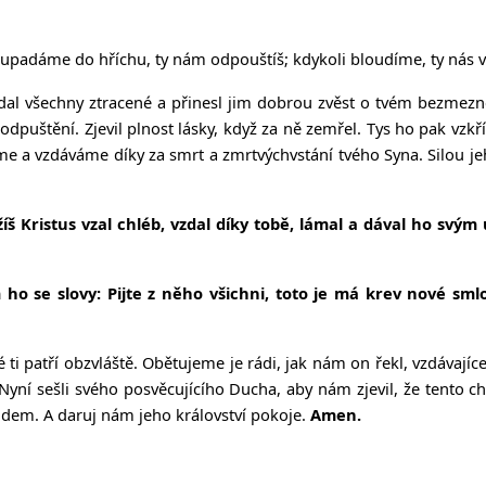
upadáme do hříchu, ty nám odpouštíš; kdykoli bloudíme, ty nás vo
ledal všechny ztracené a přinesl jim dobrou zvěst o tvém bezmezn
 odpuštění. Zjevil plnost lásky, když za ně zemřel. Tys ho pak vzkřís
dujeme a vzdáváme díky za smrt a zmrtvýchvstání tvého Syna. Silou
íš Kristus vzal chléb, vzdal díky tobě, lámal a dával ho svým
im ho se slovy: Pijte z něho všichni, toto je má krev nové s
eré ti patří obzvláště. Obětujeme je rádi, jak nám on řekl, vzdávají
yní sešli svého posvěcujícího Ducha, aby nám zjevil, že tento chlé
idem. A daruj nám jeho království pokoje.
Amen.