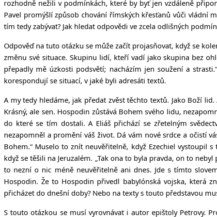
rozhodně nežili v podmínkách, které by byť jen vzdáleně připom
Pavel promýšlí způsob chování římských křesťanů vůči vládní moc
tím tedy zabývat? Jak hledat odpovědi ve zcela odlišných podmí
Odpověď na tuto otázku se může začít projasňovat, když se kolem
změnu své situace. Skupinu lidí, kteří vadí jako skupina bez oh
přepadly mě úzkosti podsvětí; nacházím jen soužení a strasti
korespondují se situací, v jaké byli adresáti textů.
A my tedy hledáme, jak předat zvěst těchto textů. Jako Boží li
Krásný, ale sen. Hospodin zůstává Bohem svého lidu, nezapomněl 
do které se tím dostali. A Eliáš přichází se zřetelným svěde
nezapomněl a promění váš život. Dá vám nové srdce a očistí vá
Bohem.“ Muselo to znít neuvěřitelně, když Ezechiel vystoupil s 
když se těšili na Jeruzalém. „Tak ona to byla pravda, on to neby
to nezní o nic méně neuvěřitelně ani dnes. Jde s tímto slove
Hospodin. Že to Hospodin přivedl babylónská vojska, která znič
přicházet do dnešní doby? Nebo na texty s touto představou mu
S touto otázkou se musí vyrovnávat i autor epištoly Petrovy. P