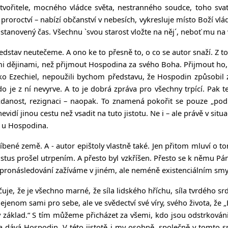
Stvořitele, mocného vládce světa, nestranného soudce, toho svat
roroctví – nabízí občanství v nebesích, vykresluje místo Boží vlád
stanovený čas. Všechnu `svou starost vložte na něj´, neboť mu na v
edstav neutečeme. A ono ke to přesně to, o co se autor snaží. Z t
mi dějinami, než přijmout Hospodina za svého Boha. Přijmout ho, p
o Ezechiel, nepoužili bychom představu, že Hospodin způsobil zl
 je z ní nevyrve. A to je dobrá zpráva pro všechny trpící. Pak 
zdanost, rezignaci – naopak. To znamená pokořit se pouze „pod
vidí jinou cestu než vsadit na tuto jistotu. Ne i – ale právě v situ
ež u Hospodina.
íbené země. A - autor epištoly vlastně také. Jen přitom mluví o t
Kristus prošel utrpením. A přesto byl vzkříšen. Přesto se k němu P
 a pronásledování zažíváme v jiném, ale neméně existenciálním smy
je, že je všechno marné, že síla lidského hříchu, síla tvrdého s
enom sami pro sebe, ale ve svědectví své víry, svého života, že „B
ný základ.“ S tím můžeme přicházet za všemi, kdo jsou odstrková
a dává Hospodin. V této jistotě i my osobně, společně v tomto s