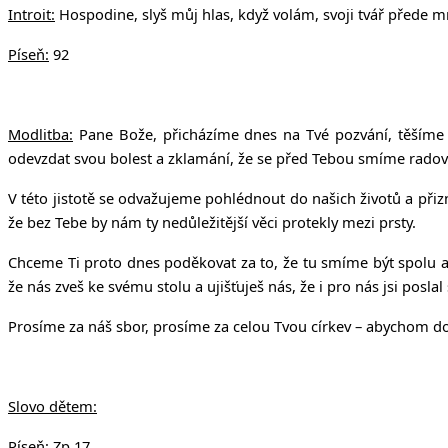
v Uhří
Introit:
Hospodine, slyš můj hlas, když volám, svoji tvář přede m
Píseň:
92
Modlitba:
Pane Bože, přicházíme dnes na Tvé pozvání, těšíme 
odevzdat svou bolest a zklamání, že se před Tebou smíme radovat
V této jistotě se odvažujeme pohlédnout do našich životů a přiz
že bez Tebe by nám ty nedůležitější věci protekly mezi prsty.
Chceme Ti proto dnes poděkovat za to, že tu smíme být spolu a
že nás zveš ke svému stolu a ujišťuješ nás, že i pro nás jsi poslal 
Prosíme za náš sbor, prosíme za celou Tvou církev – abychom dok
Slovo dětem:
Píseň:
Zp 17