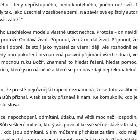
ého - tedy nepřístupného, nedotknutelného, jiného než svět. I
y tak, jako Ezechiel v zaslíbené zemi. Na závěr své epištoly autor
ás záleží.“
oho Ezechielova modelu vlastně utéct nechce. Protože – on nevidí
rotože On dává život. Přijmout, že už mi dal život. Přijmout, že
é i dobré, že stojí jako hybatel za všemi ději. Ale rozhodně se
tedy ono pokoření neznamená pasivní přijímání všech situací, ve
 mocnou ruku Boží“. Znamená to hledat řešení, hledat pomoc,
acích, které jsou náročné a které se pro nás zdají nepřekonatelné.
om, že prostě nejrůznější trápení neznamená, že se toto zaslíbení
án Bůh přiznal. A tak se taky přiznává k nám. Ke komukoliv, kdo je
slu slova.
rdce, nepochopení, odmítání, útlaku, má větší moc než Hospodin,
ůh veškeré milosti, který vás povolal ke své věčné slávě v Kristu,
ni, kdo jsou odmítáni. S tím můžeme přicházet za těmi, kdo mají
polečenství, smíme dnes přijmout pozvání ke stolu Páně. V této