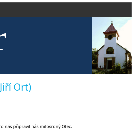
r
kve evang
iří Ort)
ro nás připravil náš milosrdný Otec.