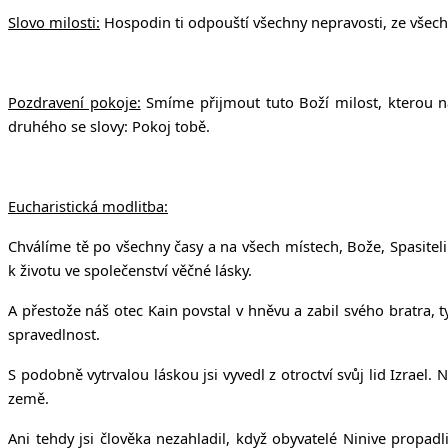
Slovo milosti:
Hospodin ti odpouští všechny nepravosti, ze všech 
Pozdravení pokoje:
Smíme přijmout tuto Boží milost, kterou ná
druhého se slovy: Pokoj tobě.
Eucharistická modlitba:
Chválíme tě po všechny časy a na všech místech, Bože, Spasiteli
k životu ve společenství věčné lásky.
A přestože náš otec Kain povstal v hněvu a zabil svého bratra, t
spravedlnost.
S podobně vytrvalou láskou jsi vyvedl z otroctví svůj lid Izrael.
země.
Ani tehdy jsi člověka nezahladil, když obyvatelé Ninive propadl