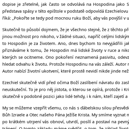
dopise je zřetelné, jak často se odvolává na Hospodina jako 
představa spásy v této epištole v podstatě odpovídá Ezechielovu p
říká: „Pokořte se tedy pod mocnou ruku Boží, aby vás povýšil v u
Skutečně to působí dojmem, že je všechno stejné, že z těchto př
jinou možnost pro nikoho, v žádné situaci, napříč celými lidský
to Hospodin je za životem. Ano, dnes bychom to nevyjádřili jak
přiznáváme k tomu, že Hospodin má lidské životy v ruce a nikdo
kterých se ocitneme. Ono pokoření neznamená pasivitu, odev
hledat odvahu k životu. Protože Hospodinu na vás záleží. Autor ne
Autor nabízí životní ukotvení, které prostě nevidí nikde jinde n
Ezechiel skutečně vidí před očima Boží zaslíbení návratu do zasl
neuskuteční. To je pro něj jistota, o kterou se opírá, protože i 
skutečně v podobné pozici jako lidé tehdy, i k nám, kteří zajetí
My se můžeme vzepřít všemu, co nás s ďábelskou silou přesvědču
Bůh Izraele a Otec našeho Pána Ježíše Krista. My smíme vyznat nej
po krátkém utrpení vás obnoví, utvrdí, posílí a postaví na pev
trápení. O tomto základu máme svědčit, o tom, že základ život