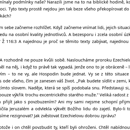
ínaly podmínky naše? Narazili jsme na to na biblické hodině, kdy
i. Tyto texty prostě nejdou jen tak beze všeho překopírovat do n
nkách?
 sebe začneme rozhlížet. Když začneme vnímat lidi, jejich situaci
ledu na osobní kvality jednotlivců. A bezesporu i zcela osobní úzk
.“ Ž 116:3 A najednou je proč se těmito texty zabývat, najednou
d. A rozhodně ne pouze kvůli sobě. Nasloucháme proroku Ezechielov
na něj, i když to právě tak vypadá. Jenže ono to je obráceně – l
ctvím – to ne vy, ale Hospodin bude jednat. Vy se z této situ
s ode všeho, čím je zanesen váš život. „Pak budete sídlit v zem
tímto slovem. Naděje, která se spíš podobala snu. Představuji si,
l pouze výkřik trochu excentrického starého muže.“ Veliká radost 
m přijít jako s povzbuzením? Ani my sami nejsme schopní přijmo
ila Jeruzalém a odvlekla výkvět Božího lidu do zajetí. Bylo-li 
síme rezignovat? Jak zvěstovat Ezechielovu dobrou zprávu?
rotože i on chtěl povzbudit ty, kteří byli ohroženi. Chtěl nabídn