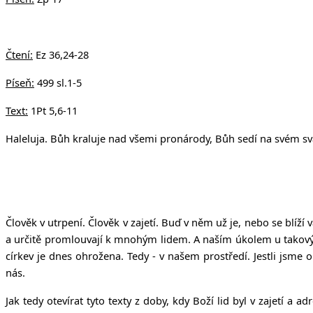
Čtení:
Ez
36,24-28
Píseň:
499 sl.1-5
Text:
1Pt 5,6-11
Haleluja. Bůh kraluje nad všemi pronárody, Bůh sedí na svém sva
Člověk v utrpení. Člověk v zajetí. Buď v něm už je, nebo se blíží 
a určitě promlouvají k mnohým lidem. A naším úkolem u takovýc
církev je dnes ohrožena. Tedy - v našem prostředí. Jestli jsme
nás.
Jak tedy otevírat tyto texty z doby, kdy Boží lid byl v zajetí a 