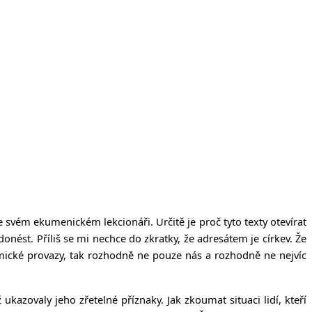
 ve svém ekumenickém lekcionáři. Určitě je proč tyto texty otevírat
st. Příliš se mi nechce do zkratky, že adresátem je církev. Že
nomické provazy, tak rozhodně ne pouze nás a rozhodně ne nejvíc
 ukazovaly jeho zřetelné příznaky. Jak zkoumat situaci lidí, kteří