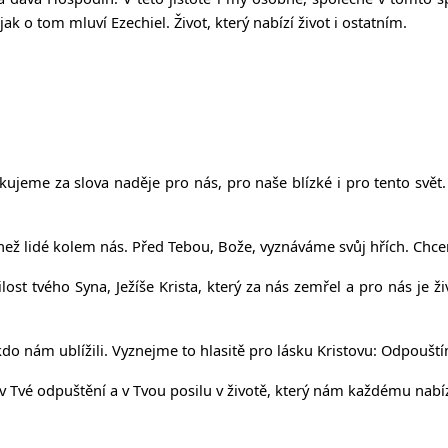
 o tom mluví Ezechiel. Život, který nabízí život i ostatním.
ujeme za slova naděje pro nás, pro naše blízké i pro tento svě
, než lidé kolem nás. Před Tebou, Bože, vyznáváme svůj hřích. Ch
t tvého Syna, Ježíše Krista, který za nás zemřel a pro nás je živ
do nám ublížili. Vyznejme to hlasitě pro lásku Kristovu: Odpoušt
 Tvé odpuštění a v Tvou posilu v životě, který nám každému nabíz