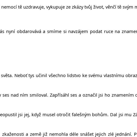
nemocí tě uzdravuje, vykupuje ze zkázy tvůj život, věnčí tě svým 
s nyní obdarovává a smíme si navzájem podat ruce na znamení o
 světa. Neboť tys učinil všechno lidstvo ke svému vlastnímu obraz
y ses nad ním smiloval. Zapřísáhl ses a označil jsi ho znamením o
 Neopustil jsi jej, když musel otročit falešným bohům. Dal jsi mu 
i zkaženosti a země již nemohla déle snášet jejich zlé jednání. 