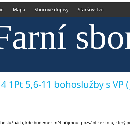
ie
Mapa
Sborové dopisy
Staršovstvo
Farní sbo
trské cír
4 1Pt 5,6-11 bohoslužby s VP (J
o bohoslužbách, kde budeme smět přijmout pozvání ke stolu, který p