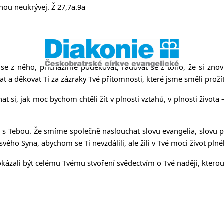
něvsi a Ř
nou neukrývej. Ž 27,7a.9a
se z něho, přicházíme poděkovat, radovat se z toho, že si zno
 a děkovat Ti za zázraky Tvé přítomnosti, které jsme směli prožít
nat si, jak moc bychom chtěli žít v plnosti vztahů, v plnosti živo
 s Tebou. Že smíme společně naslouchat slovu evangelia, slovu 
svého Syna, abychom se Ti nevzdálili, ale žili v Tvé moci život plného
ázali být celému Tvému stvoření svědectvím o Tvé naději, kterou 