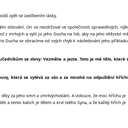
láš zpět se zaslíbením lásky.
ém slitování. On se nezdržoval ve společnosti spravedlivých, nýb
il z mrtvých a vylil jsi jeho Ducha na lidi, aby na jeho vítězství mě
 jeho Ducha se obracíme od svých chyb k následování jeho příkladu
 učedníkům se slovy: Vezměte a jezte. Toto je mé tělo, které 
mlouvy, která se vylévá za vás a za mnohé na odpuštění hřích
ce díky za jeho smrt a zmrtvýchvstání. A vidouce, že moc hříchu je
b a tento kalich je tělem a krví tvého Syna, a že každý hřích je