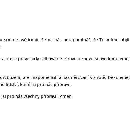
íčanech
vu smíme uvědomit, že na nás nezapomínáš, že Ti smíme přijít
.
ta – a přece právě tady selháváme. Znovu a znovu si uvědomujeme,
povzbuzení, ale i napomenutí a nasměrování v životě. Děkujeme,
 lidství, které jsi pro nás připravil.
jsi pro nás všechny připravil. Amen.