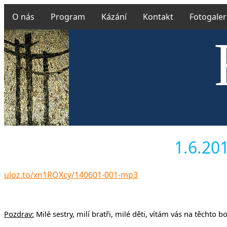
O nás
Program
Kázání
Kontakt
Fotogaler
Českobra
1.6.201
uloz.to/xn1RQXcy/140601-001-mp3
Pozdrav:
Milé sestry, milí bratři, milé děti, vítám vás na těcht