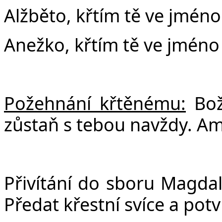
Alžběto, křtím tě ve jméno
Anežko, křtím tě ve jméno
Požehnání křtěnému:
Bož
zůstaň s tebou navždy. A
Přivítání do sboru Magdal
Předat křestní svíce a potv