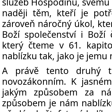
služeb Hospodinu, svému B
naději těm, kteří je potře
zároveň náročný úkol, kter
Boží společenství i Boží
který čteme v 61. kapit
nablízku tak, jako je jemu
A právě tento druhý t
novozákonním. K jasném
jakým způsobem za ná
způsobem je nám nablízku.