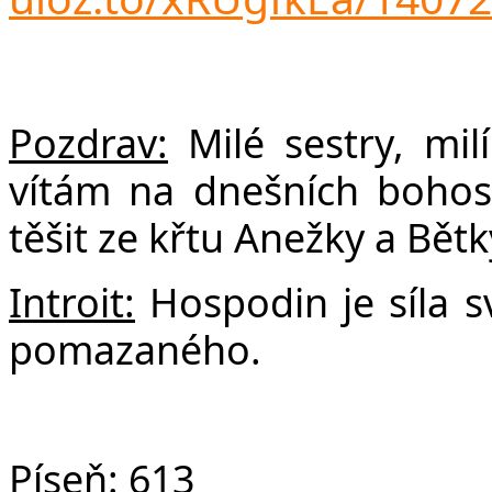
F
Pozdrav:
Milé sestry, milí
vítám na dnešních bohos
těšit ze křtu Anežky a Bětk
Introit:
Hospodin je síla s
pomazaného.
Píseň:
613