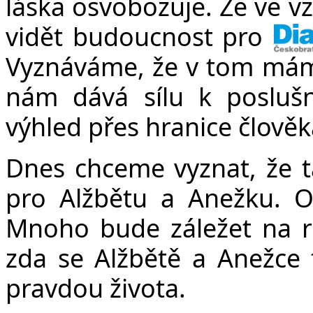
láska osvobozuje. Že ve vz
vidět budoucnost pro skut
Vyznáváme, že v tom mám
nám dává sílu k posluš
výhled přes hranice člověk
Dnes chceme vyznat, že ta
pro Alžbětu a Anežku. O 
Mnoho bude záležet na r
zda se Alžbětě a Anežce 
pravdou života.