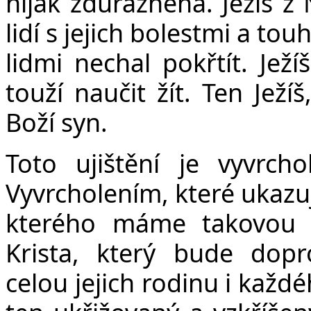
nijak zdůrazněna. Ježíš z
lidí s jejich bolestmi a to
lidmi nechal pokřtít. Jež
touží naučit žít. Ten Ježí
Boží syn.
Toto ujištění je vyvrch
Vyvrcholením, které ukazuj
kterého máme takovou r
Krista, který bude dopr
celou jejich rodinu i každé