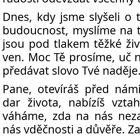
Dnes, kdy jsme slyšeli o 
budoucnost, myslíme na ty
jsou pod tlakem těžké živo
ven. Moc Tě prosíme, uč n
předávat slovo Tvé naděje.
Pane, otevíráš před námi
dar života, nabízíš vzta
váháme, zda na nás nez
nás vděčnosti a důvěře. Za