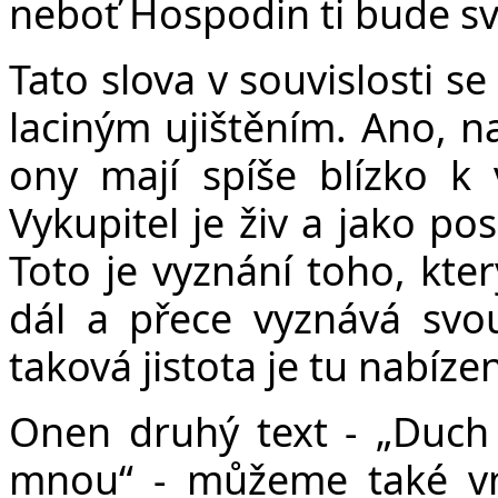
neboť Hospodin ti bude s
Tato slova v souvislosti s
laciným ujištěním. Ano, na
ony mají spíše blízko k 
Vykupitel je živ a jako po
Toto je vyznání toho, kter
dál a přece vyznává svou
taková jistota je tu nabíz
Onen druhý text - „Duch
mnou“ - můžeme také vní