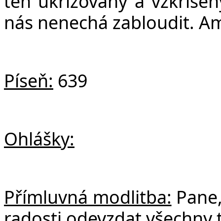
ten ukřižovaný a vzkříšen
nás nenechá zabloudit. A
Píseň:
639
Ohlášky:
Přímluvná modlitba:
Pane,
radosti odevzdat všechny t