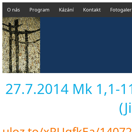
O nás
Program
Kázání
Kontakt
Fotogaler
27.7.2014 Mk 1,1-11
(J
uloz.to/xRUgfkEa/1407