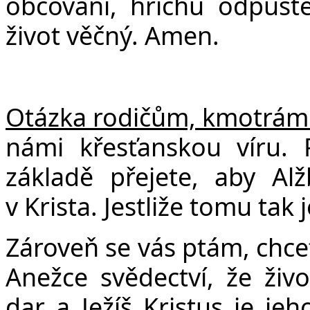
obcování, hříchů odpuště
život věčný. Amen.
Otázka rodičům, kmotrám
námi křesťanskou víru. 
základě přejete, aby Al
v Krista. Jestliže tomu tak
Zároveň se vás ptám, chcet
Anežce svědectví, že živ
dar a Ježíš Kristus je je