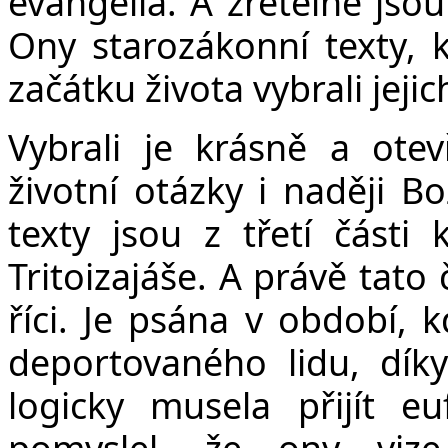
evangelia. A zřetelně jso
Ony starozákonní texty, k
začátku života vybrali jejic
Vybrali je krásně a ote
životní otázky i naději B
texty jsou z třetí části 
Tritoizajáše. A právě ta
říci. Je psána v období, k
deportovaného lidu, dík
logicky musela přijít e
pomyslel, že ony viz