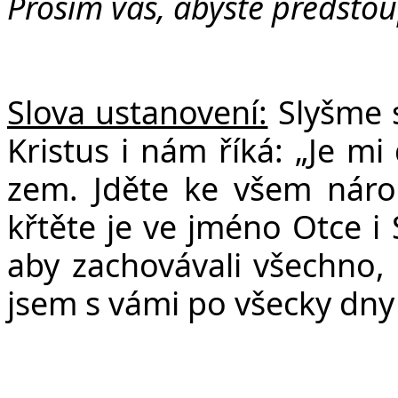
v
Prosím vás, abyste předstoup
Slova ustanovení:
Slyšme 
Kristus i nám říká: „Je m
zem. Jděte ke všem náro
křtěte je ve jméno Otce i 
aby zachovávali všechno, 
jsem s vámi po všecky dny