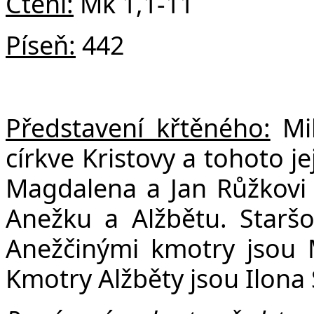
Čtení:
Mk 1,1-11
Píseň:
442
Představení křtěného:
Mi
církve Kristovy a tohoto j
Magdalena a Jan Růžkovi 
Anežku a Alžbětu. Staršo
Anežčinými kmotry jsou 
Kmotry Alžběty jsou Ilona 