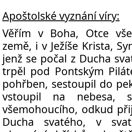
Apoštolské vyznání víry:
Věřím v Boha, Otce vše
země, i v Ježíše Krista, S
jenž se počal z Ducha sva
trpěl pod Pontským Pilát
pohřben, sestoupil do peke
vstoupil na nebesa, 
všemohoucího, odkud přijd
Ducha svatého, v svat