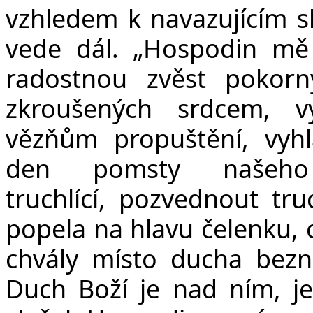
vzhledem k navazujícím 
vede dál. „Hospodin mě
radostnou zvěst pokor
zkroušených srdcem, v
vězňům propuštění, vyhl
den pomsty našeho
truchlící, pozvednout tru
popela na hlavu čelenku, o
chvály místo ducha bezna
Duch Boží je nad ním, j