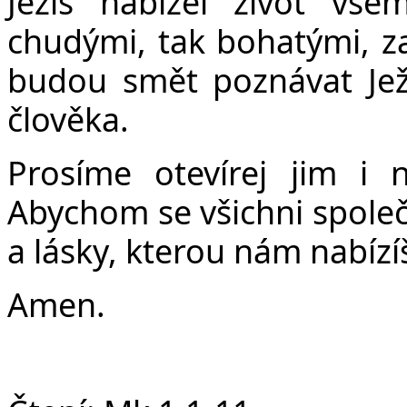
Č
Ježíš nabízel život vše
chudými, tak bohatými, 
budou smět poznávat Jež
člověka.
Prosíme otevírej jim i 
Abychom se všichni společně
a lásky, kterou nám nabízí
Amen.