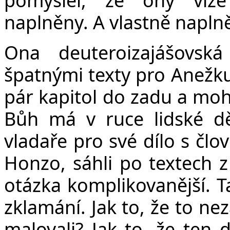
naplněny. A vlastně naplně
Ona deuteroizajášovsk
špatnými texty pro Anežku
pár kapitol do zadu a mohl
Bůh má v ruce lidské dě
vladaře pro své dílo s člo
Honzo, sáhli po textech z 
otázka komplikovanější. Ta
zklamání. Jak to, že to nez
malovali? Jak to, že ten d