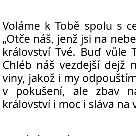
Voláme k Tobě spolu s ce
„Ot
č
e ná
š
, jen
ž
jsi na nebe
království Tvé. Bu
ď
v
ů
le 
Chléb ná
š
vezdej
š
í dej
ž
n
viny, jako
ž
i my odpou
š
tí
v poku
š
ení, ale zbav 
království i moc i sláva na 