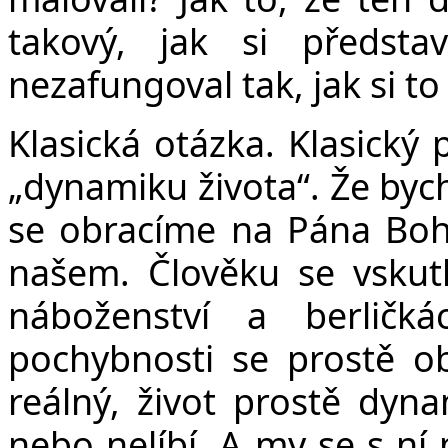
takový, jak si předst
nezafungoval tak, jak si to
Klasická otázka. Klasický
„dynamiku života“. Že bych
se obracíme na Pána Boh
našem. Člověku se vsku
náboženství a berličk
pochybnosti se prostě obj
reálný, život prostě dyn
nebo nelíbí. A my se s n