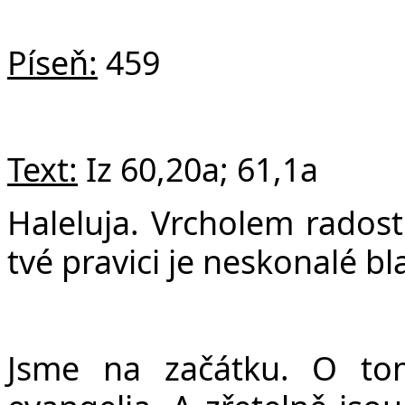
Píseň:
459
Text:
Iz 60,20a; 61,1a
Haleluja. Vrcholem radost
tvé pravici je neskonalé bl
Jsme na začátku. O to