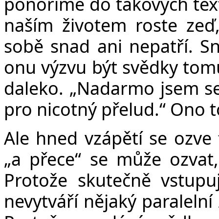
ponoříme do takových text
naším životem roste zeď,
sobě snad ani nepatří. S
onu výzvu být svědky tom
daleko. „Nadarmo jsem se
pro nicotný přelud.“ Ono t
Ale hned vzápětí se ozve f
„a přece“ se může ozvat,
Protože skutečně vstupuj
nevytváří nějaký paralelní 