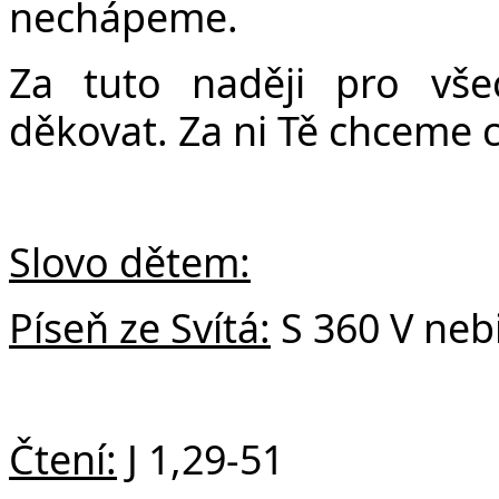
nechápeme.
Za tuto naději pro vš
děkovat. Za ni Tě chceme c
Slovo dětem:
Píseň ze Svítá:
S 360 V nebi
Čtení:
J 1,29-51