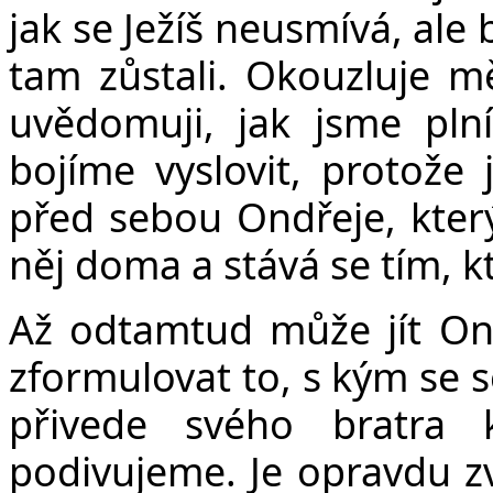
jak se Ježíš neusmívá, ale
tam zůstali. Okouzluje mě
uvědomuji, jak jsme pln
bojíme vyslovit, protože
před sebou Ondřeje, který
něj doma a stává se tím, k
Až odtamtud může jít O
zformulovat to, s kým se s
přivede svého bratra
podivujeme. Je opravdu zvl