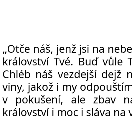
„
Ot
č
e ná
š
, jen
ž
jsi na nebe
království Tvé. Bu
ď
v
ů
le 
Chléb ná
š
vezdej
š
í dej
ž
n
viny, jako
ž
i my odpou
š
tí
v poku
š
ení, ale zbav 
království i moc i sláva na 