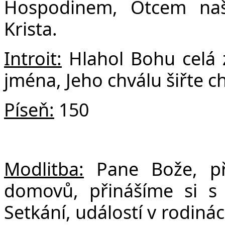
F
Hospodinem, Otcem naš
Krista.
Introit:
Hlahol Bohu celá 
jména, Jeho chválu šiřte 
Píseň:
150
Modlitba:
Pane Bože, př
domovů, přinášíme si s 
Setkání, událostí v rodinác