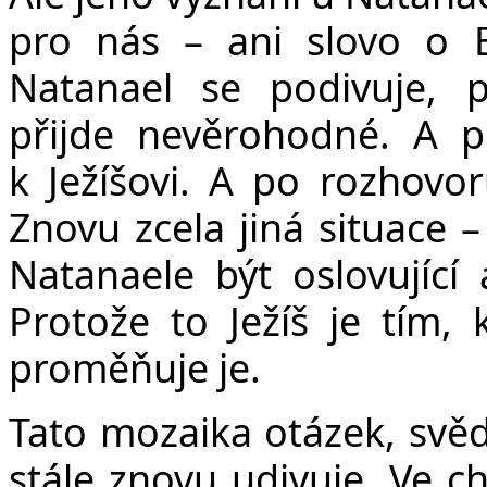
pro nás – ani slovo o B
Natanael se podivuje, p
přijde nevěrohodné. A p
k Ježíšovi. A po rozhovo
Znovu zcela jiná situace 
Natanaele být oslovujíc
Protože to Ježíš je tím, 
proměňuje je.
Tato mozaika otázek, svěde
stále znovu udivuje. Ve ch