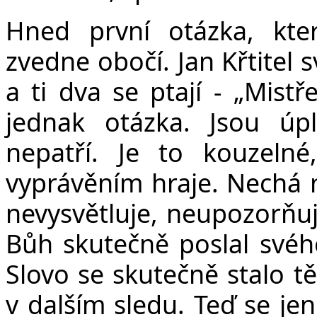
Hned první otázka, kte
zvedne obočí. Jan Křtitel 
a ti dva se ptají - „Mistř
jednak otázka. Jsou úp
nepatří. Je to kouzelné
vyprávěním hraje. Nechá n
nevysvětluje, neupozorňuje
Bůh skutečně poslal svého
Slovo se skutečně stalo t
v dalším sledu. Teď se je