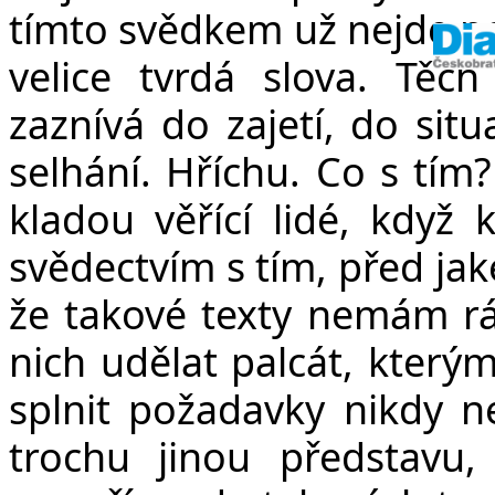
tímto svědkem už nejde p
velice tvrdá slova. Těch
zaznívá do zajetí, do sit
selhání. Hříchu. Co s tím?
kladou věřící lidé, když 
svědectvím s tím, před jak
že takové texty nemám rád
nich udělat palcát, který
splnit požadavky nikdy 
trochu jinou představu,