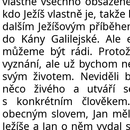
vlastně všechno obsažené.
kdo Ježíš vlastně je, takž
dalším Ježíšovým příběh
do Kány Galilejské. Ale 
můžeme být rádi. Protož
vyznání, ale už bychom nev
svým životem. Neviděli 
něco živého a utváří 
s konkrétním člověkem.
obecným slovem, Jan měl 
Ježíše a Jan o něm vydal sv