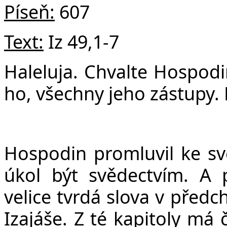
v
Píseň:
607
Text:
Iz 49,1-7
Haleluja. Chvalte Hospodin
ho, všechny jeho zástupy. 
Hospodin promluvil ke sv
úkol být svědectvím. A 
velice tvrdá slova v předc
Izajáše. Z té kapitoly má 