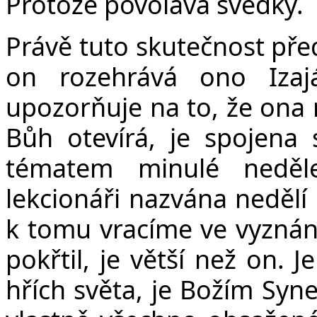
Protože povolává svědky.
Právě tuto skutečnost před
on rozehrává ono Izaj
upozorňuje na to, že ona 
Bůh otevírá, je spojena 
tématem minulé neděl
lekcionáři nazvána nedělí
k tomu vracíme ve vyznání 
pokřtil, je větší než on.
hřích světa, je Božím Syn