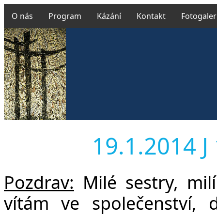
O nás
Program
Kázání
Kontakt
Fotogaler
19.1.2014 J 
Pozdrav:
Milé sestry, milí
vítám ve společenství, 