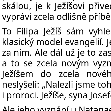
skálou, je k Ježíšovi při
vypráví zcela odlišně příb
To Filipa Ježíš sám vyh
klasický model evangelií. Je
za ním. Ale dál už je to za
a to se zcela novým vyzná
Ježíšem do zcela novéh
neslyšeli: „Nalezli jsme t
i proroci. Ježíše, syna Jose
Ale jeho vyznání u Natanae