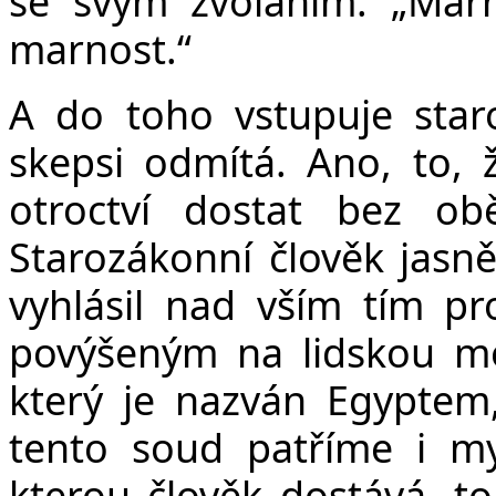
se svým zvoláním: „Mar
marnost.“
A do toho vstupuje star
skepsi odmítá. Ano, to, 
otroctví dostat bez obě
Starozákonní člověk jasně
vyhlásil nad vším tím pr
povýšeným na lidskou mo
který je nazván Egypte
tento soud patříme i my
kterou člověk dostává, t