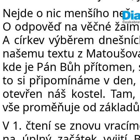
Nejde o nic menšího než o 
O odpověď na věčné žalmi
A církev výběrem dnešníc
našemu textu z Matoušova 
kde je Pán Bůh přítomen, 
to si připomínáme v den, 
otevřen náš kostel. Tam,
vše proměňuje od základů
V 1. čtení se znovu vracím
na úplný začátek vyjití 