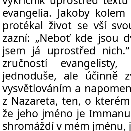
evangelia. Jakoby kolem 
protékal život se vší sv
zazní: „Neboť kde jsou 
jsem já uprostřed nich
zručností evangelisty,
jednoduše, ale účinně z
vysvětlováním a napomenu
z Nazareta, ten, o které
že jeho jméno je Immanuel
shromáždí v mém jménu, já