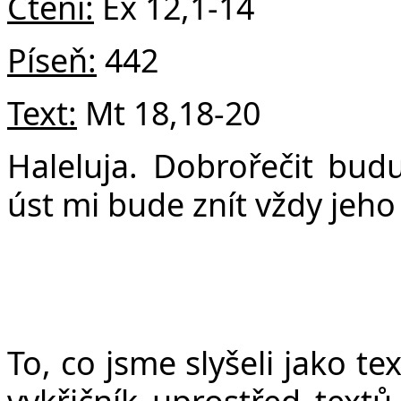
v
Čtení:
Ex 12,1-14
Píseň:
442
Text:
Mt 18,18-20
Haleluja. Dobrořečit bu
úst mi bude znít vždy jeho 
To, co jsme slyšeli jako te
vykřičník uprostřed text