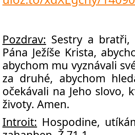
F
Pozdrav:
Sestry a bratři
Pána Ježíše Krista, abych
abychom mu vyznávali své 
za druhé, abychom hleda
očekávali na Jeho slovo, k
životy. Amen.
Introit:
Hospodine, utíkám
zahanben. Ž 71,1