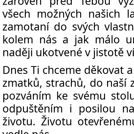
Č
zároveň před Tebou vy
všech možných našich la
zamotaní do svých vlastn
kolem nás a jak málo u
naději ukotvené v jistotě 
Dnes Ti chceme děkovat a 
zmatků, strachů, do naší z
pozváním ke svému stolu
odpuštěním i posilou n
životu. Životu otevřeném
vedle nás.