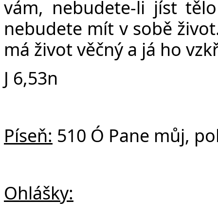
vám, nebudete-li jíst těl
nebudete mít v sobě život.
má život věčný a já ho vzk
J 6,53n
Píseň:
510 Ó Pane můj, pok
Ohlášky: