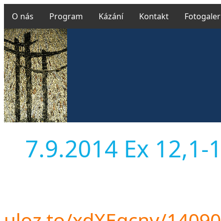
O nás
Program
Kázání
Kontakt
Fotogaler
7.9.2014 Ex 12,1-1
uloz.to/xdXEgcny/1409