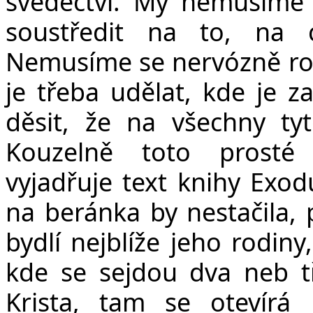
svědectví. My nemusíme
soustředit na to, na 
Nemusíme se nervózně rozhl
je třeba udělat, kde je 
děsit, že na všechny ty
Kouzelně toto prosté 
vyjadřuje text knihy Exod
na beránka by nestačila, 
bydlí nejblíže jeho rodiny
kde se sejdou dva neb tř
Krista, tam se otevírá 