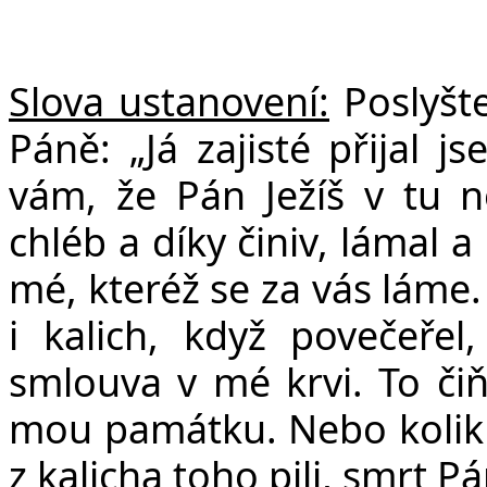
Slova ustanovení:
Poslyšte
Páně: „Já zajisté přijal 
vám, že Pán Ježíš v tu no
chléb a díky činiv, lámal a 
mé, kteréž se za vás láme
i kalich, když povečeřel
smlouva v mé krvi. To čiňt
mou památku. Nebo kolikrát
z kalicha toho pili, smrt P