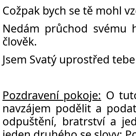
Cožpak bych se tě mohl vz
Nedám průchod svému h
člověk.
Jsem Svatý uprostřed tebe 
Pozdravení pokoje:
O tut
navzájem podělit a poda
odpuštění, bratrství a je
jeden druhého se slovy: P