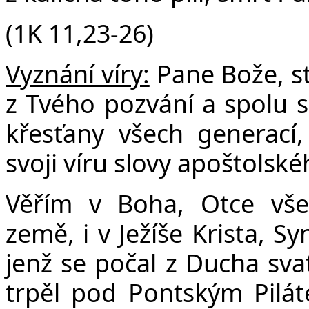
(1K 11,23-26)
Vyznání víry:
Pane Bože, s
z Tvého pozvání a spolu s
křesťany všech generací
svoji víru slovy apoštolské
Věřím v Boha, Otce vše
země, i v Ježíše Krista, S
jenž se počal z Ducha sva
trpěl pod Pontským Pilát