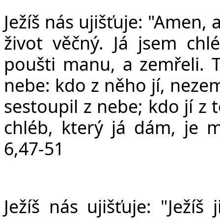
Ježíš nás ujišťuje: "Amen,
život věčný. Já jsem chlé
poušti manu, a zemřeli. T
nebe: kdo z něho jí, nezem
sestoupil z nebe; kdo jí z
chléb, který já dám, je m
6,47-51
Ježíš nás ujišťuje: "Ježí