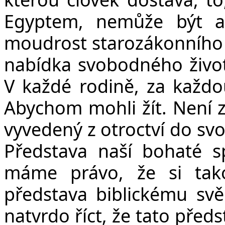
Egyptem, nemůže být a
moudrost starozákonního č
nabídka svobodného život
V každé rodině, za každo
Abychom mohli žít. Není za
vyvedený z otroctví do svo
Představa naší bohaté sp
máme právo, že si tak
představa biblickému svě
natvrdo říct, že tato před