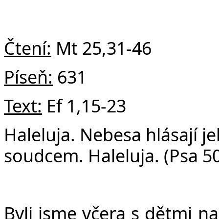
v
Čtení:
Mt 25,31-46
Píseň:
631
Text:
Ef 1,15-23
Haleluja.
Nebesa hlásají j
soudcem. Haleluja. (Psa 5
Byli jsme včera s dětmi n