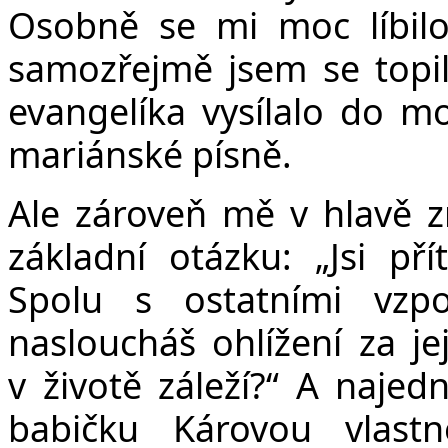
Osobně se mi moc líbilo
samozřejmě jsem se topil 
evangelíka vysílalo do m
mariánské písně.
Ale zároveň mě v hlavě z
základní otázku: „Jsi př
Spolu s ostatními vzp
nasloucháš ohlížení za j
v životě záleží?“ A najed
babičku Károvou vlast