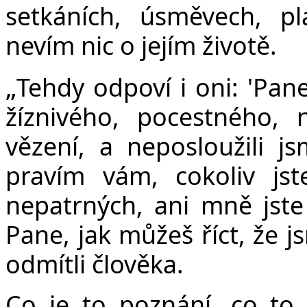
setkáních, úsměvech, plá
nevím nic o jejím životě.
„
Tehdy odpoví i oni: 'Pane
žíznivého, pocestného
vězení, a neposloužili j
pravím vám, cokoliv jst
nepatrných, ani mně jste 
Pane, jak můžeš říct, že j
odmítli člověka.
Co je to poznání, co to