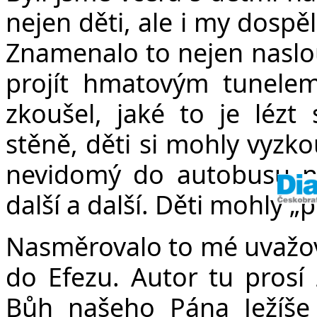
nejen děti, ale i my dospěl
Znamenalo to nejen naslou
projít hmatovým tunele
zkoušel, jaké to je lézt
stěně, děti si mohly vyzko
nevidomý do autobusu ne
další a další. Děti mohly „p
Nasměrovalo to mé uvažov
do Efezu. Autor tu prosí 
Bůh našeho Pána Ježíše 