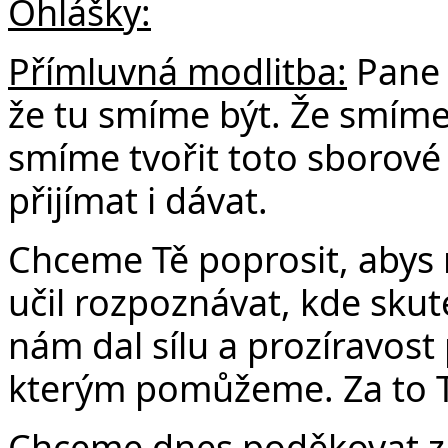
Ohlášky:
Přímluvná modlitba:
Pane 
že tu smíme být. Že smíme 
smíme tvořit toto sborové
přijímat i dávat.
Chceme Tě poprosit, abys 
učil rozpoznávat, kde sk
nám dal sílu a prozíravost
kterým pomůžeme. Za to T
Chceme dnes poděkovat za