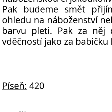
Pak budeme smět přijím
ohledu na náboženství ne
barvu pleti. Pak za něj
vděčností jako za babičku
Píseň:
420