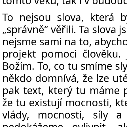
tomto věku, tak i v budou
To nejsou slova, která 
„správně“ věřili. Ta slova 
nejsme sami na to, abychom
projekt pomoci člověku. J
Božím. To, co tu smíme slyše
někdo domnívá, že lze ut
pak text, který tu máme 
že tu existují mocnosti, kte
vlády, mocnosti, síly a
nedokážeme ovlivnit, al