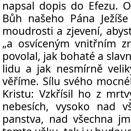
napsal dopis do Efezu. 
Bůh našeho Pána Ježíše 
moudrosti a zjevení, abyst
„a osvíceným vnitřním zr
povolal, jak bohaté a slav
lidu a jak nesmírně veli
věříme. Sílu svého mocné
Kristu: Vzkřísil ho z mrt
nebesích, vysoko nad vš
panstva, nad všechna jmé