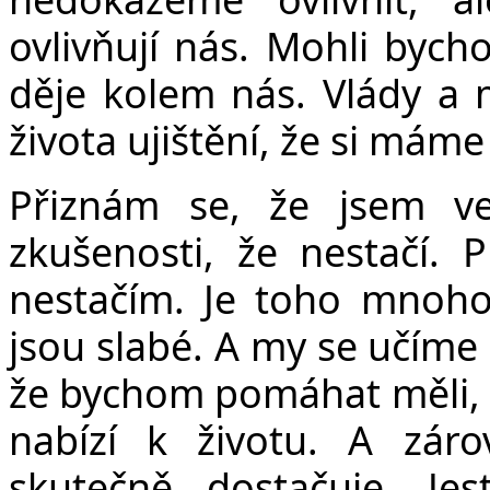
ovlivňují nás. Mohli byc
děje kolem nás. Vlády a 
života ujištění, že si má
Přiznám se, že jsem ve
zkušenosti, že nestačí.
nestačím. Je toho mnoho
jsou slabé. A my se učíme 
že bychom pomáhat měli, že
nabízí k životu. A záro
skutečně dostačuje. Jes