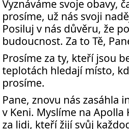
Vyznáváme svoje obavy, ča
prosíme, už nás svoji naděj
Posiluj v nás důvěru, že 
budoucnost. Za to Tě, Pan
Prosíme za ty, kteří jsou b
teplotách hledají místo, k
prosíme.
Pane, znovu nás zasáhla i
v Keni. Myslíme na Apolla 
za lidi, kteří žijí svůj každo