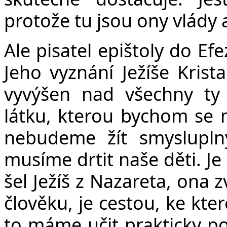
protože tu jsou ony vlády 
Ale pisatel epištoly do Efe
Jeho vyznání Ježíše Krist
vyvýšen nad všechny ty
látku, kterou bychom se mě
nebudeme žít smysluplný
musíme drtit naše děti. Je 
šel Ježíš z Nazareta, ona 
člověku, je cestou, ke kte
to máme učit prakticky po