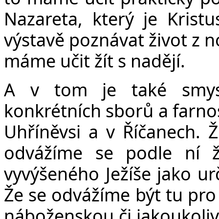
Nazareta, který je Kristu
výstavě poznávat život z n
máme učit žít s nadějí.
A v tom je také smysl
konkrétních sborů a farnos
Uhříněvsi a v Říčanech. 
odvážíme se podle ní ž
vyvýšeného Ježíše jako ur
Že se odvážíme být tu pro 
náboženskou či jakoukoliv 