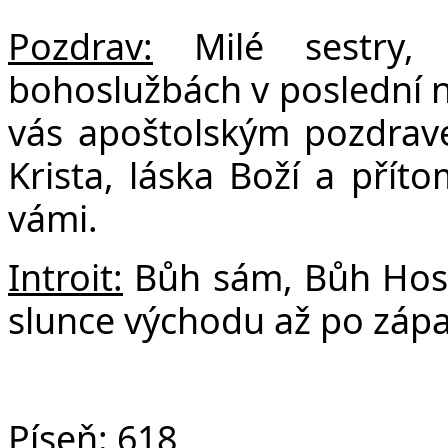
F
Pozdrav:
Milé sestry, 
bohoslužbách v poslední n
vás apoštolským pozdrave
Krista, láska Boží a pří
vámi.
Introit:
Bůh sám, Bůh Hosp
slunce východu až po zápa
Píseň:
618