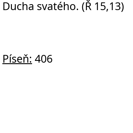
Ducha svatého. (Ř 15,13)
Píseň:
406