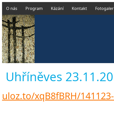
O nás
Program
Kázání
Kontakt
Fotogaler
Uhříněves 23.11.201
uloz.to/xqB8fBRH/141123