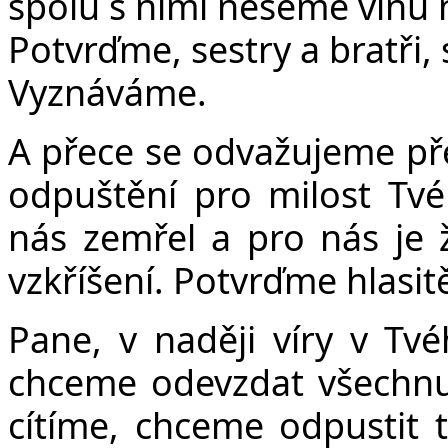
spolu s nimi neseme vinu 
Potvrďme, sestry a bratři,
Vyznáváme.
A přece se odvažujeme pře
odpuštění pro milost Tvéh
nás zemřel a pro nás je 
vzkříšení. Potvrďme hlasit
Pane, v naději víry v Tv
chceme odevzdat všechnu 
cítíme, chceme odpustit t