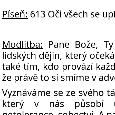
Píseň:
613 Oči všech se upí
Modlitba:
Pane Bože, Ty j
lidských dějin, který očeká
také tím, kdo provází kaž
že právě to si smíme v ad
Vyznáváme se ze svého tá
který v nás působí u
netolerance, sobectví. A n