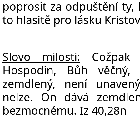
poprosit za odpuštění ty, 
to hlasitě pro lásku Krist
Slovo milosti:
Cožpak ne
Hospodin, Bůh věčný, 
zemdlený, není unavený
nelze. On dává zemdle
bezmocnému. Iz 40,28n