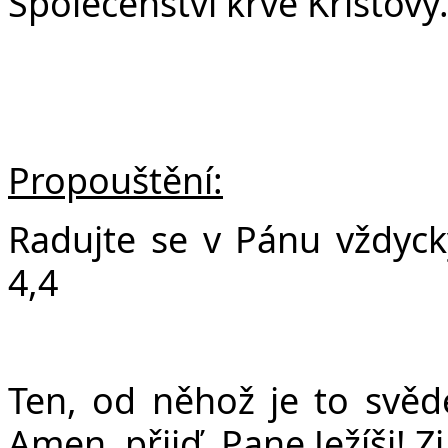
Společenství krve Kristovy
Propouštění:
Radujte se v Pánu vždycky
4,4
Ten, od něhož je to svědec
Amen, přijď, Pane Ježíši! Zj