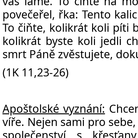
vás láme. To čiňte na mo
povečeřel, řka: Tento kali
To čiňte, kolikrát koli pí
kolikrát byste koli jedli c
smrt Páně zvěstujete, dok
(1K 11,23-26)
Apoštolské vyznání:
Chceme
víře. Nejen sami pro sebe, 
společenství s křesťa