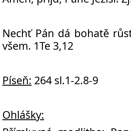
Nechť Pán dá bohatě růst 
všem. 1Te 3,12
Píseň:
264 sl.1-2.8-9
Ohlášky: