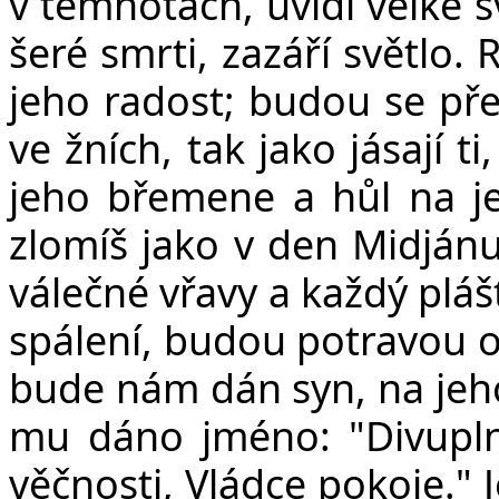
v temnotách, uvidí velké s
šeré smrti, zazáří světlo. 
jeho radost; budou se pře
ve žních, tak jako jásají t
jeho břemene a hůl na j
zlomíš jako v den Midján
válečné vřavy a každý pláš
spálení, budou potravou o
bude nám dán syn, na jeh
mu dáno jméno: "Divupln
věčnosti, Vládce pokoje." J