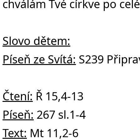
chválám Tvé církve po cel
Slovo dětem:
Píseň ze Svítá:
S239 Připra
Čtení:
Ř 15,4-13
Píseň:
267 sl.1-4
Text:
Mt 11,2-6