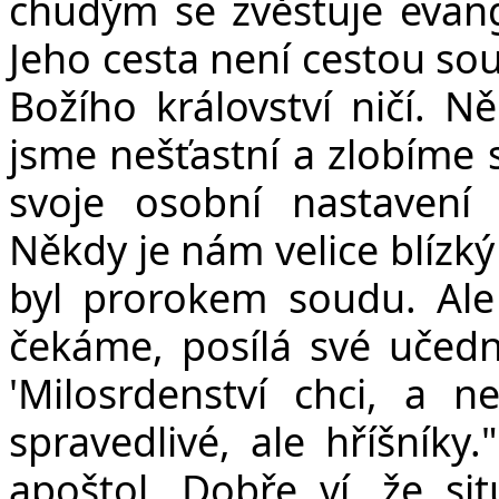
chudým se zvěstuje evan
Jeho cesta není cestou sou
Božího království ničí. N
jsme nešťastní a zlobíme s
svoje osobní nastavení
Někdy je nám velice blízký J
byl prorokem soudu. Ale 
čekáme, posílá své učední
'Milosrdenství chci, a n
spravedlivé, ale hříšníky
apoštol. Dobře ví, že si