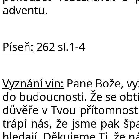
adventu.
Píseň:
262 sl.1-4
Vyznání vin:
Pane Bože, vy
do budoucnosti. Že se obtí
důvěře v Tvou přítomnost v
trápí nás, že jsme pak šp
hledají. Děkujeme Ti, že n