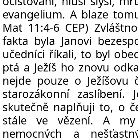
očišťováni, hluší slyší, m
evangelium. A blaze tom
Mat 11:4-6 CEP) Zvláštno
fakta byla Janovi bezes
učedníci říkali, to byl ob
ptá a Ježíš ho znovu odk
nejde pouze o Ježíšovu č
starozákonní zaslíbení. 
skutečně naplňuji to, o če
stále ve vězení. A 
nemocných a nešťastn