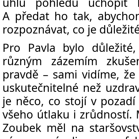
úhlů pohledu uchopit 
A předat ho tak, abycho
rozpoznávat, co je důležité
Pro Pavla bylo důležité
různým zázemím zkušeno
pravdě – sami vidíme, že 
uskutečnitelné než uzdrav
je něco, co stojí v pozadí
všeho útlaku i zrůdností.
Zoubek měl na staršovst