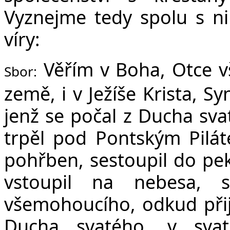
Vyznejme tedy spolu s ni
víry:
Věřím v Boha, Otce v
Sbor:
země, i v Ježíše Krista, S
jenž se počal z Ducha sva
trpěl pod Pontským Pilát
pohřben, sestoupil do peke
vstoupil na nebesa, 
všemohoucího, odkud přijd
Ducha svatého, v svat