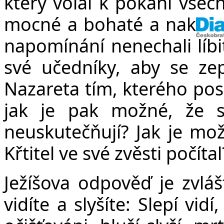
který volal k pokání všech
mocné a bohaté a nakonec
napomínání nenechali líbit
své učedníky, aby se zept
Nazareta tím, kterého pos
jak je pak možné, že s
neuskutečňují? Jak je mož
Křtitel ve své zvěsti počítal
Ježíšova odpověď je zvláš
vidíte a slyšíte: Slepí vi