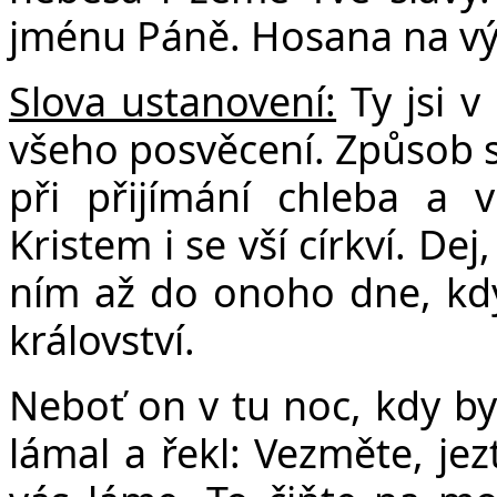
jménu Páně. Hosana na v
Slova ustanovení:
Ty jsi v
všeho posvěcení. Způsob
při přijímání chleba a v
Kristem i se vší církví. De
ním až do onoho dne, kd
království.
Neboť on v tu noc, kdy byl
lámal a řekl: Vezměte, jez