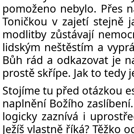
pomoženo nebylo. Přes na
Toničkou v zajetí stejně j
modlitby zůstávají nemo
lidským neštěstím a vypr
Bůh rád a odkazovat je na
prostě skřípe. Jak to tedy 
Stojíme tu před otázkou e
naplnění Božího zaslíbení.
logicky zaznívá i uprostř
Ježíš vlastně říká? Těžko 