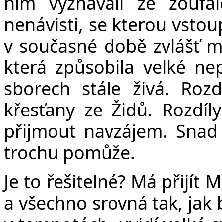
ním vyznávali ze zoufa
nenávisti, se kterou vstou
v současné době zvlášť mu
která způsobila velké ne
sborech stále živá. Roz
křesťany ze Židů. Rozdíl
přijmout navzájem. Snad
trochu pomůže.
Je to řešitelné? Má přijít 
a všechno srovná tak, jak 