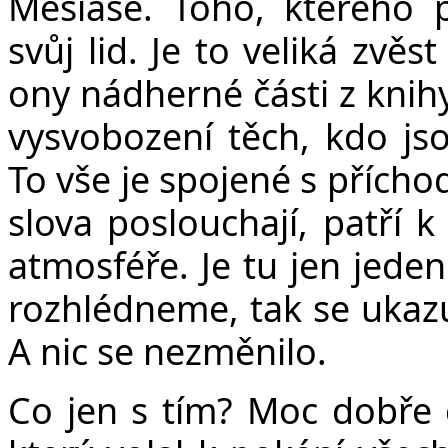
Mesiáše. Toho, kterého p
svůj lid. Je to veliká zvěs
ony nádherné části z knihy
vysvobození těch, kdo jso
To vše je spojené s přích
slova poslouchají, patří 
atmosféře. Je tu jen jede
rozhlédneme, tak se ukazuj
A nic se nezměnilo.
Co jen s tím? Moc dobře c