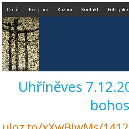
O nás
Program
Kázání
Kontakt
Fotogaler
Uhříněves 7.12.201
bohos
uloz.to/xXwBJwMs/141