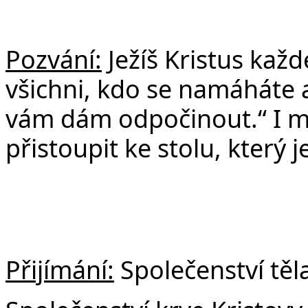
Pozvání:
Ježíš Kristus kaž
všichni, kdo se namáháte a
vám dám odpočinout.“
I 
přistoupit ke stolu, který 
Přijímání:
Společenství těla