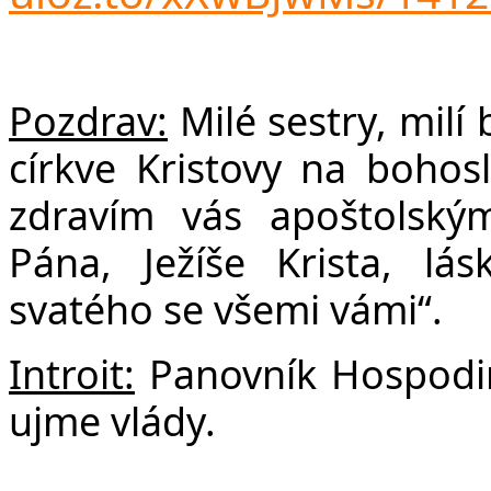
F
Pozdrav:
Milé sestry, milí 
církve Kristovy na bohos
zdravím vás apoštolský
Pána, Ježíše Krista, l
svatého se všemi vámi“.
Introit:
Panovník Hospodin
ujme vlády.