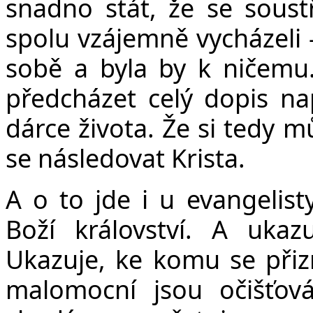
snadno stát, že se sous
spolu vzájemně vycházeli –
sobě a byla by k ničemu
předcházet celý dopis na
dárce života. Že si tedy 
se následovat Krista.
A o to jde i u evangelist
Boží království. A uk
Ukazuje, ke komu se přizn
malomocní jsou očišťováni