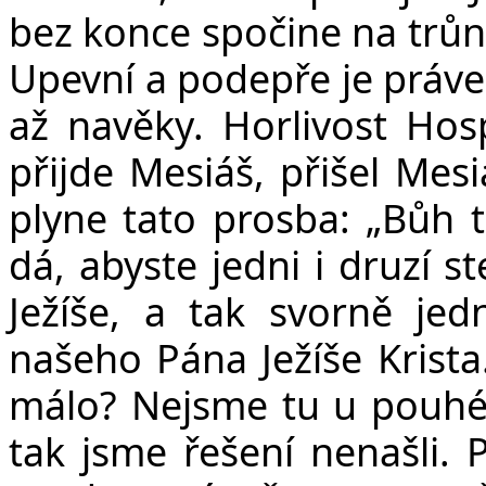
bez konce spočine na trůně
Upevní a podepře je práve
až navěky. Horlivost Hos
přijde Mesiáš, přišel Mesi
plyne tato prosba:
„Bůh t
dá, abyste jedni i druzí s
Ježíše, a tak svorně jed
našeho Pána Ježíše Krista
málo? Nejsme tu u pouhé
tak jsme řešení nenašli. 