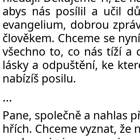
abys nás posílil a učil dů
evangelium, dobrou zprávu,
člověkem. Chceme se nyní 
všechno to, co nás tíží a 
lásky a odpuštění, ke kt
nabízíš posilu.
…
Pane, společně a nahlas p
hřích. Chceme vyznat, že n