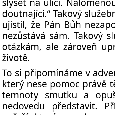
slyšet na ulici. Nalomeno
doutnající.“ Takový služeb
ujistil, že Pán Bůh nezap
nezůstává sám. Takový slu
otázkám, ale zároveň upr
životě.
To si připomínáme v adven
který nese pomoc právě t
temnoty smutku a opušt
nedovedu představit. Př