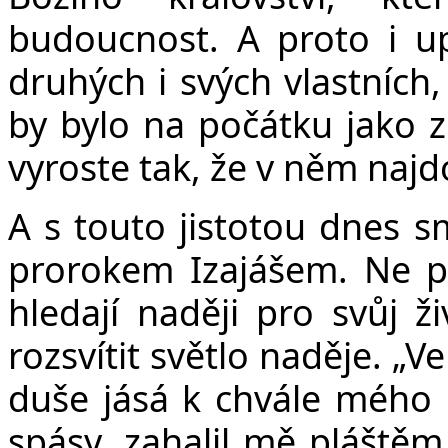
budoucnost. A proto i up
druhých i svých vlastních
by bylo na počátku jako zr
vyroste tak, že v něm na
A s touto jistotou dnes 
prorokem Izajášem. Ne pr
hledají naději pro svůj 
rozsvítit světlo naděje.
„
Ve
duše jásá k chvále mého
spásy, zahalil mě pláštěm 