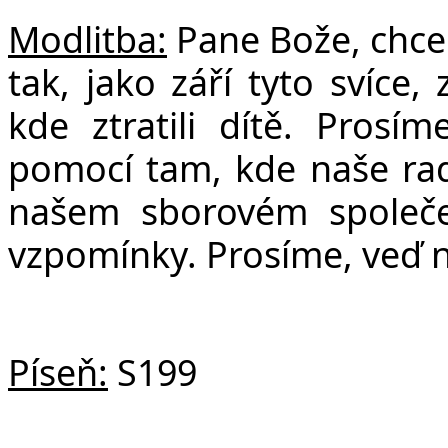
Modlitba:
Pane Bože, chcem
tak, jako září tyto svíce,
kde ztratili dítě. Prosí
pomocí tam, kde naše rad
našem sborovém společe
vzpomínky. Prosíme, veď 
Píseň:
S199