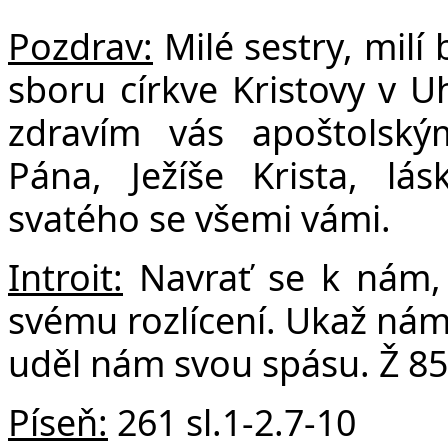
F
Pozdrav:
Milé sestry, milí 
sboru církve Kristovy v Uh
zdravím vás apoštolsk
Pána, Ježíše Krista, l
svatého se všemi vámi.
Introit:
Navrať se k nám, 
svému rozlícení. Ukaž nám
uděl nám svou spásu. Ž 85
Píseň:
261 sl.1-2.7-10