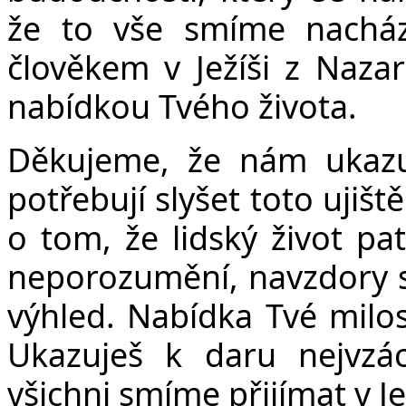
Č
že to vše smíme nacház
člověkem v Ježíši z Nazar
nabídkou Tvého života.
Děkujeme, že nám ukazu
potřebují slyšet toto ujiš
o tom, že lidský život pat
neporozumění, navzdory sl
výhled. Nabídka Tvé milo
Ukazuješ k daru nejvzác
všichni smíme přijímat v Jež