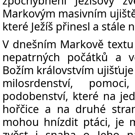
zpochybnění Ježíšovy zv
Markovým masivním ujištěn
které Ježíš přinesl a stále n
V dnešním Markově textu J
nepatrných počátků a ve
Božím královstvím ujišťuje 
milosrdenství, pomoc
podobenství, které na je
hořčice a na druhé stran
mohou hnízdit ptáci, je m
zvěst i snaha o Jeho n