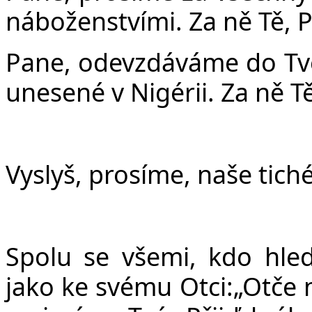
náboženstvími. Za ně Tě, 
Pane, odevzdáváme do Tvé
unesené v Nigérii. Za ně T
Vyslyš, prosíme, naše tiché
Spolu se všemi, kdo hled
jako ke svému Otci:
„Ot
č
e 