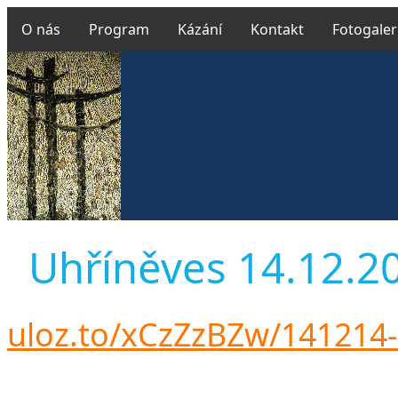
O nás
Program
Kázání
Kontakt
Fotogaler
Uhříněves 14.12.201
uloz.to/xCzZzBZw/141214