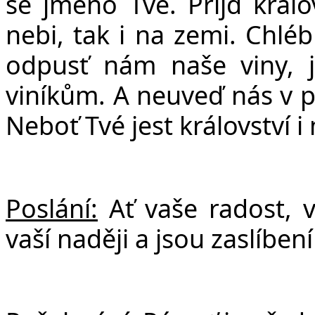
se jméno Tvé. P
ř
ij
ď
králo
nebi, tak i na zemi. Chlé
odpus
ť
nám na
š
e viny, 
viník
ů
m. A neuve
ď
nás v 
Nebo
ť
Tvé jest království i
Poslání:
Ať vaše radost, v
vaší naději a jsou zaslíbe