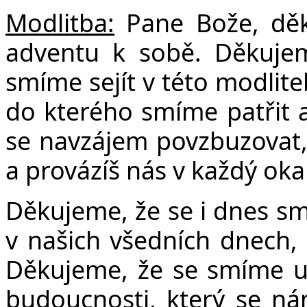
Modlitba:
Pane Bože, děk
adventu k sobě. Děkuje
smíme sejít v této modlite
do kterého smíme patřit a 
se navzájem povzbuzovat, ž
a provázíš nás v každý ok
Děkujeme, že se i dnes sm
v našich všedních dnech, 
Děkujeme, že se smíme uč
budoucnosti, který se ná