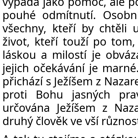
vypadá jako pomoc, ale poz
pouhé odmítnutí. Osobní
všechny, kteří by chtěli 
život, kteří touží po tom
láskou a milostí je obváza
jejich očekávání je marné.
přichází s Ježíšem z Nazar
proti Bohu jasných pra
určována Ježíšem z Naz
druhý člověk ve vší různost