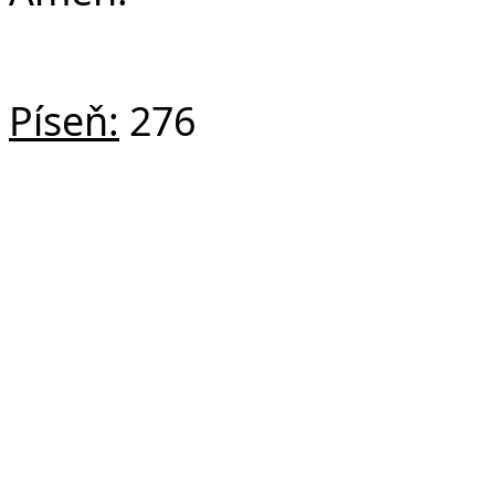
Píseň:
276