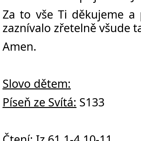
v
Za to vše Ti děkujeme a 
zaznívalo zřetelně všude ta
Amen.
Slovo dětem:
Píseň ze Svítá:
S133
Čtení:
Iz 61,1-4.10-11