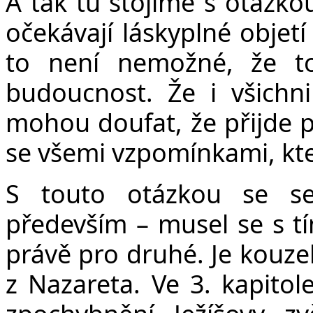
A tak tu stojíme s otázkou
očekávají láskyplné objetí 
to není nemožné, že t
budoucnost. Že i všichni r
mohou doufat, že přijde po
se všemi vzpomínkami, kter
S touto otázkou se se
především – musel se s tí
právě pro druhé. Je kouzeln
z Nazareta. Ve 3. kapito