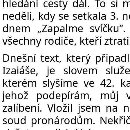
hledání cesty dál. To si
neděli, kdy se setkala 3.
dnem „Zapalme svíčku“
všechny rodiče, kteří ztratil
Dnešní text, který připadl
Izaiáše, je slovem slu
kterém slyšíme ve 42. ka
jehož podepírám, můj 
zalíbení. Vložil jsem na 
soud pronárodům. Nekřič