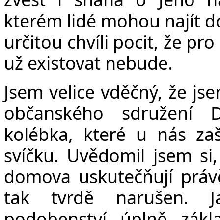
kterém lidé mohou najít d
určitou chvíli pocit, že p
už existovat nebude.
Jsem velice vděčný, že js
občanského sdružení 
kolébka, které u nás zaš
svíčku. Uvědomil jsem si
domova uskutečňují právě
tak tvrdě narušen. J
podobenství úplně zákl