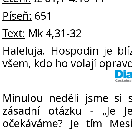
Píseň:
651
Text:
Mk 4,31-32
Haleluja. Hospodin je blí
všem, kdo ho volají opravd
Minulou neděli jsme si s
zásadní otázku - „Je J
očekáváme? Je tím Mesi