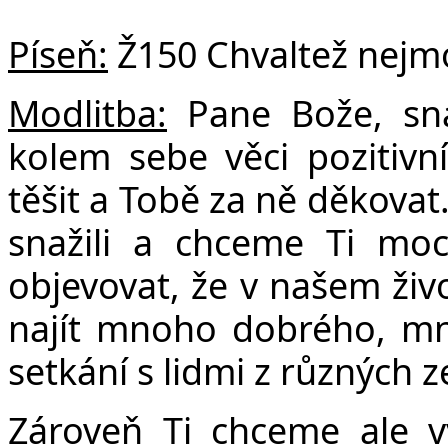
Píseň:
Ž150 Chvaltež nejm
Modlitba:
Pane Bože, sn
kolem sebe věci pozitivn
těšit a Tobě za ně děkovat
snažili a chceme Ti mo
objevovat, že v našem živ
najít mnoho dobrého, m
setkání s lidmi z různých 
Zároveň Ti chceme ale v