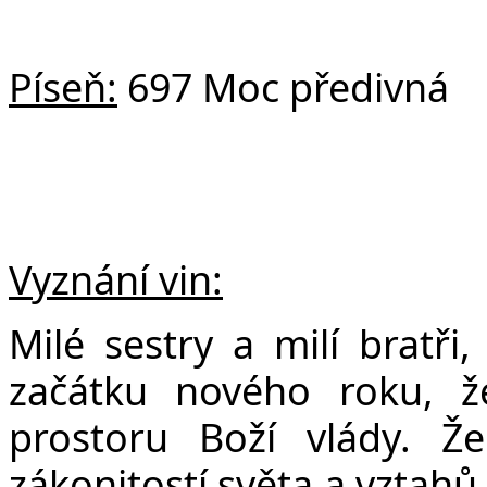
Píseň:
697 Moc předivná
Vyznání vin:
Milé sestry a milí bratři,
začátku nového roku, 
prostoru Boží vlády. 
zákonitostí světa a vztahů,