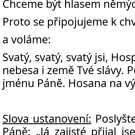
Chceme být hlasem němých
Proto se připojujeme k ch
a voláme:
Svatý, svatý, svatý jsi, Ho
nebesa i země Tvé slávy. P
jménu Páně. Hosana na vý
Slova ustanovení:
Poslyšte
Páně: „Já zajisté přijal 