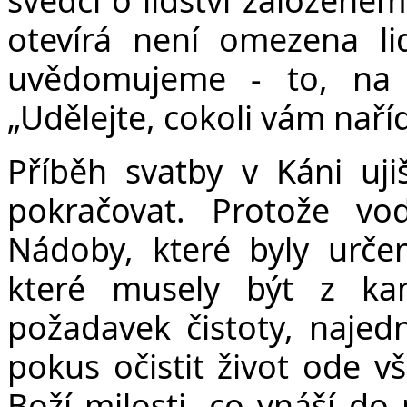
otevírá není omezena l
uvědomujeme - to, na 
„Udělejte, cokoli vám naříd
Příběh svatby v Káni uji
pokračovat. Protože v
Nádoby, které byly urče
které musely být z ka
požadavek čistoty, najedn
pokus očistit život ode v
Boží milosti, co vnáší d