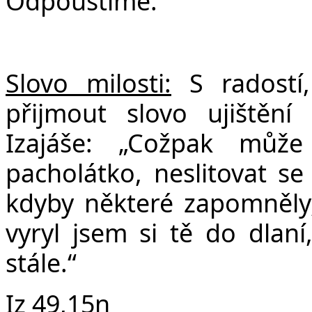
Odpouštíme.
Slovo milosti:
S radostí,
přijmout slovo ujištěn
Izajáše: „Cožpak můž
pacholátko, neslitovat se
kdyby některé zapomněly
vyryl jsem si tě do dla
stále.“
Iz 49,15n