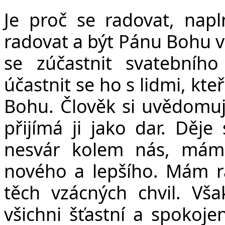
Je proč se radovat, napln
radovat a být Pánu Bohu v
se zúčastnit svatebníh
účastnit se ho s lidmi, kte
Bohu. Člověk si uvědomuje
přijímá ji jako dar. Děj
nesvár kolem nás, máme
nového a lepšího. Mám rá
těch vzácných chvil. Vš
všichni šťastní a spokoje