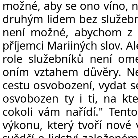
možné, aby se ono víno, ná
druhým lidem bez služebn
není možné, abychom z 
příjemci Mariiných slov. A
role služebníků není ome
oním vztahem důvěry. Nen
cestu osvobození, vydat se
osvobozen ty i ti, na kter
cokoli vám nařídí." Tent
výkonu, který tvoří nové 
svědčí o lidství založeném