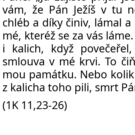
vám, že Pán Ježíš v tu no
chléb a díky činiv, lámal a 
mé, kteréž se za vás láme
i kalich, když povečeřel
smlouva v mé krvi. To čiňt
mou památku. Nebo kolikrát
z kalicha toho pili, smrt P
(1K 11,23-26)