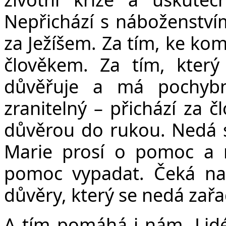
Nepřichází s náboženstvím
za Ježíšem. Za tím, ke ko
člověkem. Za tím, který
důvěřuje a má pochybn
zranitelný – přichází za 
důvěrou do rukou. Nedá s
Marie prosí o pomoc a n
pomoc vypadat. Čeká na
důvěry, který se nedá zařa
A tím pomáhá i nám. Lidé