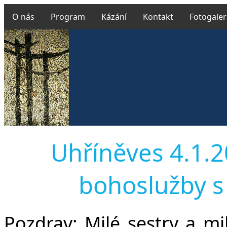
O nás
Program
Kázání
Kontakt
Fotogaler
Uhříněves 4.1.20
bohoslužby s
Pozdrav:
Milé sestry a milí