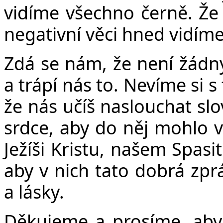
Č
vidíme všechno černě. Že
negativní věci hned vidíme
Zdá se nám, že není žádný
a trápí nás to. Nevíme si 
že nás učíš naslouchat sl
srdce, aby do něj mohlo v
Ježíši Kristu, našem Spasi
aby v nich tato dobrá zprá
a lásky.
Děkujeme a prosíme, aby 