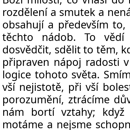
rozdělení a smutek a nenáv
obsahují a především to
těchto nádob. To vědí 
dosvědčit, sdělit to těm, k
připraven nápoj radosti v 
logice tohoto světa. Smíme
vší nejistotě, při vší bole
porozumění, ztrácíme dů
nám bortí vztahy; když 
motáme a nejsme schopni