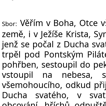
Věřím v Boha, Otce v
Sbor:
země, i v Ježíše Krista, S
jenž se počal z Ducha sva
trpěl pod Pontským Pilát
pohřben, sestoupil do peke
vstoupil na nebesa, 
všemohoucího, odkud přijd
Ducha svatého, v svat
obcování, hříchů odpuště