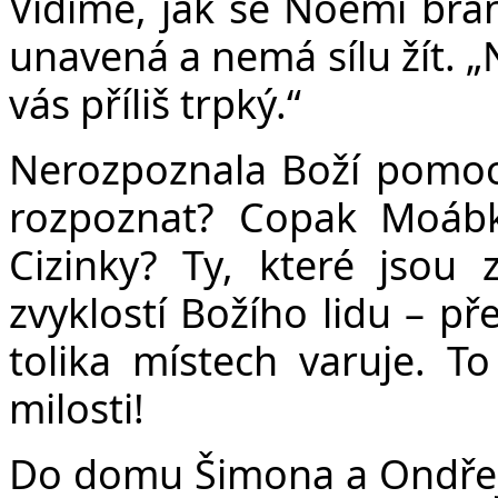
Vidíme, jak se Noemi brání
unavená a nemá sílu žít. „
vás příliš trpký.“
Nerozpoznala Boží pomocn
rozpoznat? Copak Moáb
Cizinky? Ty, které jsou 
zvyklostí Božího lidu – př
tolika místech varuje. T
milosti!
Do domu Šimona a Ondřeje 