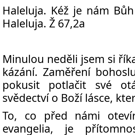
v
Haleluja. Kéž je nám Bůh
Haleluja. Ž 67,2a
Minulou neděli jsem si řík
kázání. Zaměření bohosl
pokusit potlačit své o
svědectví o Boží lásce, kte
To, co před námi oteví
evangelia, je přítomn