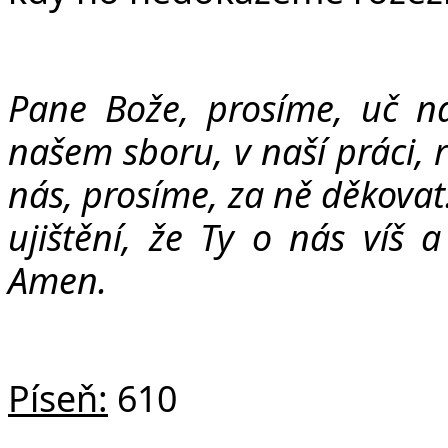
Pane Bože, prosíme, uč ná
našem sboru, v naší práci, 
nás, prosíme, za ně děkovat
ujištění, že Ty o nás víš 
Amen.
Píseň:
610