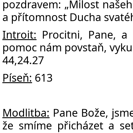
F
pozdravem: „Milost našeho 
a přítomnost Ducha svatéh
Introit:
Procitni, Pane, a
pomoc nám povstaň, vykup 
44,24.27
Píseň:
613
Modlitba:
Pane Bože, jsme
že smíme přicházet a se