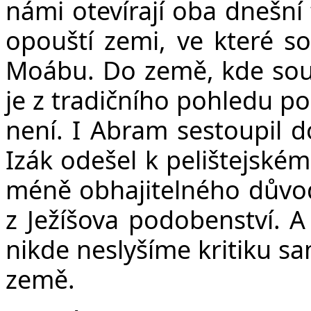
námi otevírají oba dnešní 
opouští zemi, ve které s
Moábu. Do země, kde sou
je z tradičního pohledu p
není. I Abram sestoupil d
Izák odešel k pelištejské
méně obhajitelného důvo
z Ježíšova podobenství. A
nikde neslyšíme kritiku s
země.