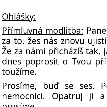
Ohlášky:
Přímluvná modlitba:
Pane,
za to, žes nás znovu ujist
Že za námi přicházíš tak,
dnes poprosit o Tvou pří
toužíme.
Prosíme, buď se ses. P
nemocnici. Opatruj ji 
prosíme.