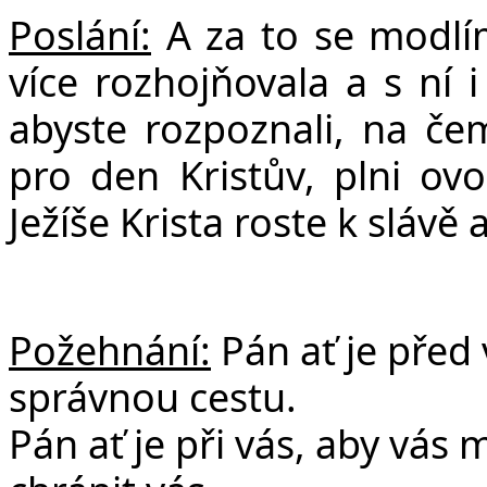
Poslání:
A za to se modlím
více rozhojňovala a s ní 
abyste rozpoznali, na čem
pro den Kristův, plni ovo
Ježíše Krista roste k slávě 
Požehnání:
Pán ať je před
správnou cestu.
Pán ať je při vás, aby vás