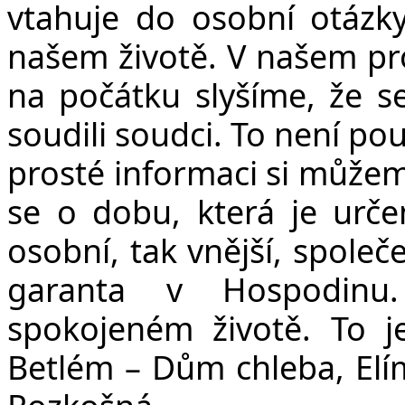
vtahuje do osobní otázk
našem životě. V našem pr
na počátku slyšíme, že s
soudili soudci. To není po
prosté informaci si může
se o dobu, která je urče
osobní, tak vnější, společ
garanta v Hospodinu
spokojeném životě. To j
Betlém – Dům chleba, Elí