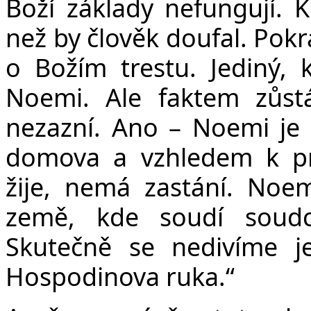
Boží základy nefungují. K
než by člověk doufal. Pok
o Božím trestu. Jediný,
Noemi. Ale faktem zůstá
nezazní. Ano – Noemi je v
domova a vzhledem k pra
žije, nemá zastání. Noe
země, kde soudí soudc
Skutečně se nedivíme j
Hospodinova ruka.“