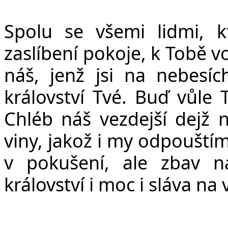
Spolu se všemi lidmi, k
zaslíbení pokoje, k Tobě 
ná
š
, jen
ž
jsi na nebesíc
království Tvé. Bu
ď
v
ů
le 
Chléb ná
š
vezdej
š
í dej
ž
n
viny, jako
ž
i my odpou
š
tí
v poku
š
ení, ale zbav 
království i moc i sláva na 