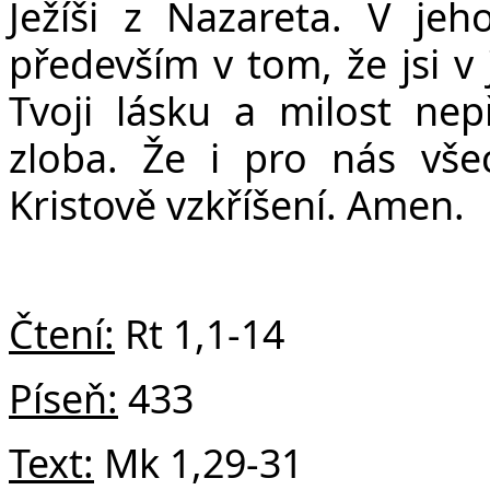
Ježíši z Nazareta. V jeh
především v tom, že jsi v 
Tvoji lásku a milost ne
zloba. Že i pro nás vše
Kristově vzkříšení. Amen.
Čtení:
Rt 1,1-14
Píseň:
433
Text:
Mk 1,29-31