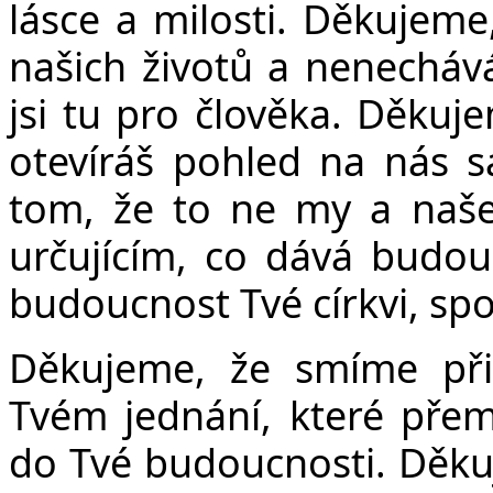
lásce a milosti. Děkujeme
našich životů a nenecháv
Č
jsi tu pro člověka. Děkuj
otevíráš pohled na nás s
tom, že to ne my a naše 
určujícím, co dává budo
budoucnost Tvé církvi, sp
Děkujeme, že smíme přic
Tvém jednání, které přem
do Tvé budoucnosti. Děkuj