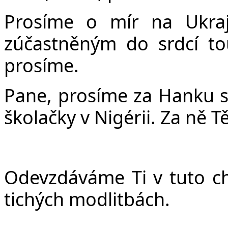
Prosíme o mír na Ukraj
zúčastněným do srdcí to
prosíme.
Pane, prosíme za Hanku s
školačky v Nigérii. Za ně T
Odevzdáváme Ti v tuto chv
tichých modlitbách.