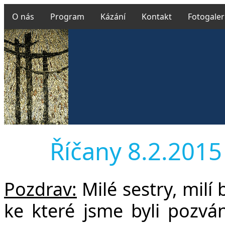
O nás
Program
Kázání
Kontakt
Fotogaler
Říčany 8.2.2015 
Pozdrav:
Milé sestry, milí 
ke které jsme byli pozv