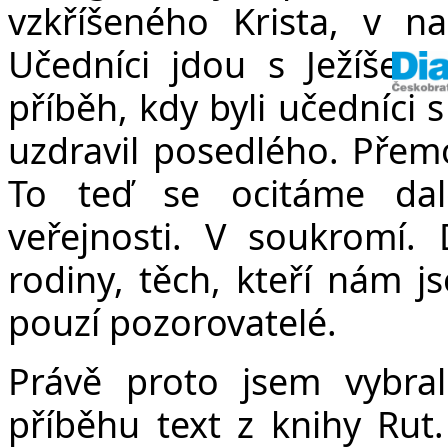
vzkříšeného Krista, v n
Učedníci jdou s Ježíšem,
příběh, kdy byli učedníci 
uzdravil posedlého. Přemo
To teď se ocitáme da
veřejnosti. V soukromí.
rodiny, těch, kteří nám j
pouzí pozorovatelé.
Právě proto jsem vybr
příběhu text z knihy Rut.