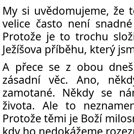
My si uvědomujeme, že to
velice často není snadné
Protože je to trochu slož
Ježíšova příběhu, který jsm
A přece se z obou dneš
zásadní věc. Ano, někd
zamotané. Někdy se ná
života. Ale to neznamen
Protože těmi je Boží milosrd
kdy ho nedokážeme rozez