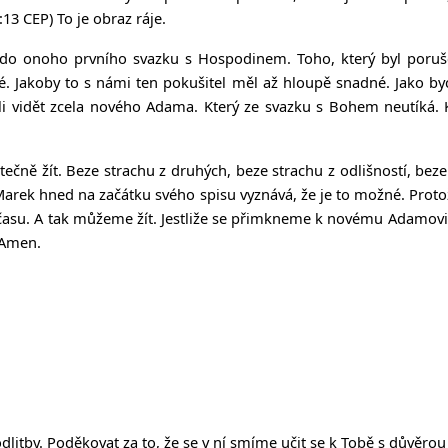
13 CEP) To je obraz ráje.
e do onoho prvního svazku s Hospodinem. Toho, který byl poru
é. Jakoby to s námi ten pokušitel měl až hloupě snadné. Jako b
ěli vidět zcela nového Adama. Který ze svazku s Bohem neutíká. 
kutečně žít. Beze strachu z druhých, beze strachu z odlišností, bez
a Marek hned na začátku svého spisu vyznává, že je to možné. Prot
i času. A tak můžeme žít. Jestliže se přimkneme k novému Adamovi.
 Amen.
tby. Poděkovat za to, že se v ní smíme učit se k Tobě s důvěrou o