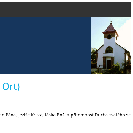
evangelické
 Ort)
čanech
ho Pána, Ježíše Krista, láska Boží a přítomnost Ducha svatého se