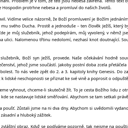
dnání. Problém je v tom, že teď jsou nebesa zavřená. Tento text b
 Že Hospodin protrhne nebesa a promluví do našich životů.
. Vidíme velice názorně, že Boží promluvení je Božím jednáním. M
l mu svého Ducha. Prostě a jednoduše – ten člověk Ježíš, který by
"Zde je můj služebník, jehož podepírám, můj vyvolený, v němž jse
a ulici. Nalomenou třtinu nedolomí, nezhasí knot doutnající. S
í služebník, Boží syn Ježíš, provede. Naše očekávání hodně sou
enství, jehož jsme součástí. Jakoby postní doba zcela přetáčel
 bolest. To nás vede zpět do 2. a 3. kapitoly knihy Genesis. Do 
 k lidské neschopnosti se přiznat ke své vině a poprosit o odpuštění
me vyhnout, chceme-li skutečně žít. To je cesta Božího lidu z otr
 kde se nastavuje lidské směřování. Abychom se tam setkali právě
 na poušť. Zůstali jsme na ni dva dny. Abychom si uvědomili vydan
 zásadní a hluboký zážitek.
 zvláštní obraz. Když se podíváme pozorně, tak nejsme na poušti,