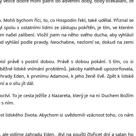
y velice dobře mohl patřit do adventní doby, doby očekávání, že
ohli bychom říci, to, co Hospodin řekl, také udělal. Přiznal se
l spolu s ostatními lidmi ze zástupu pokřtěn, je tím, ve kterém
m našel zalíbení. Vložil jsem na něho svého ducha, aby vyhlásil
oud vyhlásí podle pravdy. Neochabne, nezlomí se, dokud na zemi
visí právě s postní dobou. Právě s dobou pokání. S tím, co si
a běžné lidské vnímání problémů. Jakoby naléhavě upozorňovala,
zahrady Eden, k prvnímu Adamovi, k jeho ženě Evě. Zpět k lidské
 a o sílu jít dál.
octví. To je cesta Ježíše z Nazareta, který je na ni Duchem Božím
 s ním.
ost lidského života. Abychom si uvědomili vzácnost toho, co nám
 ale vidíme zahradu Eden. „Byl na poušti čtyřicet dní a satan ho