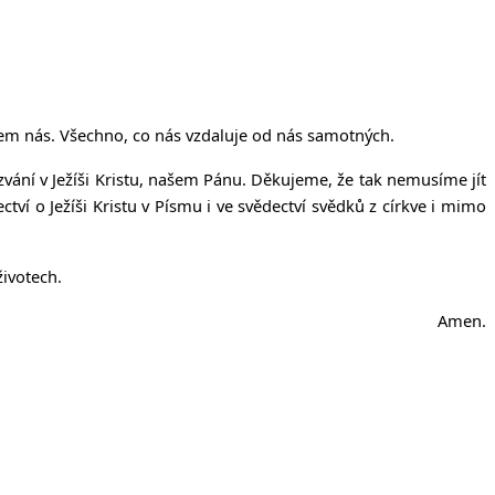
lem nás. Všechno, co nás vzdaluje od nás samotných.
ozvání v Ježíši Kristu, našem Pánu. Děkujeme, že tak nemusíme jít
tví o Ježíši Kristu v Písmu i ve svědectví svědků z církve i mimo
životech.
Amen.