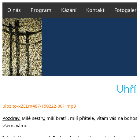
O nás
Program
Kázání
Kontakt
Fotogaler
Českobratr
Uhří
uloz.to/xZELm487/150222-001-mp3
v Uhř
Pozdrav:
Milé sestry, milí bratři, milí přátelé, vítám vás na bo
všemi vámi.