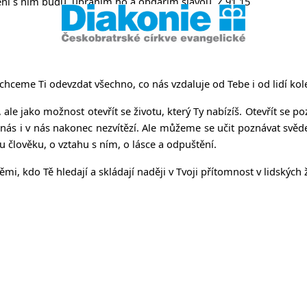
ní s ním budu, ubráním ho a obdařím slávou. Ž 91,15
hceme Ti odevzdat všechno, co nás vzdaluje od Tebe i od lidí ko
le jako možnost otevřít se životu, který Ty nabízíš. Otevřít se p
m nás i v nás nakonec nezvítězí. Ale můžeme se učit poznávat svědec
 člověku, o vztahu s ním, o lásce a odpuštění.
, kdo Tě hledají a skládají naději v Tvoji přítomnost v lidských 