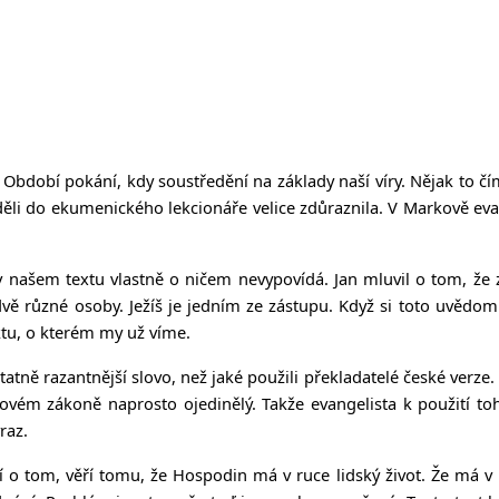
Období pokání, kdy soustředění na základy naší víry. Nějak to čím 
li do ekumenického lekcionáře velice zdůraznila. V Markově evang
 v našem textu vlastně o ničem nevypovídá. Jan mluvil o tom, že za
vě různé osoby. Ježíš je jedním ze zástupu. Když si toto uvědomí
tu, o kterém my už víme.
tně razantnější slovo, než jaké použili překladatelé české verze.
ovém zákoně naprosto ojedinělý. Takže evangelista k použití to
raz.
o tom, věří tomu, že Hospodin má v ruce lidský život. Že má v ru