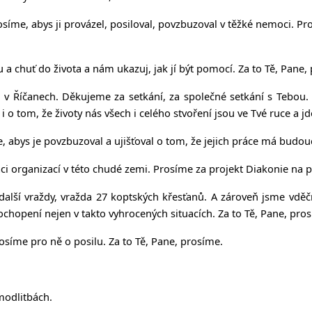
íme, abys ji provázel, posiloval, povzbuzoval v těžké nemoci. Pro
 a chuť do života a nám ukazuj, jak jí být pomocí. Za to Tě, Pane,
Říčanech. Děkujeme za setkání, za společné setkání s Tebou. A
 o tom, že životy nás všech i celého stvoření jsou ve Tvé ruce a j
 abys je povzbuzoval a ujišťoval o tom, že jejich práce má budouc
áci organizací v této chudé zemi. Prosíme za projekt Diakonie na 
další vraždy, vražda 27 koptských křesťanů. A zároveň jsme vděční
chopení nejen v takto vyhrocených situacích. Za to Tě, Pane, pro
osíme pro ně o posilu. Za to Tě, Pane, prosíme.
modlitbách.