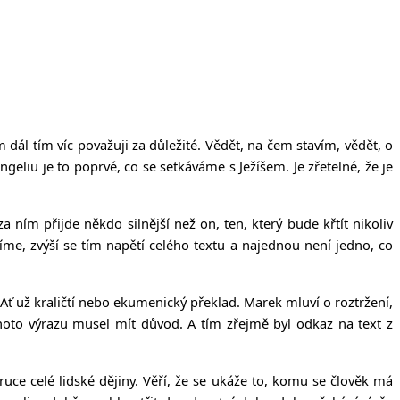
dál tím víc považuji za důležité. Vědět, na čem stavím, vědět, o
eliu je to poprvé, co se setkáváme s Ježíšem. Je zřetelné, že je
 ním přijde někdo silnější než on, ten, který bude křtít nikoliv
me, zvýší se tím napětí celého textu a najednou není jedno, co
 Ať už kraličtí nebo ekumenický překlad. Marek mluví o roztržení,
hoto výrazu musel mít důvod. A tím zřejmě byl odkaz na text z
ce celé lidské dějiny. Věří, že se ukáže to, komu se člověk má