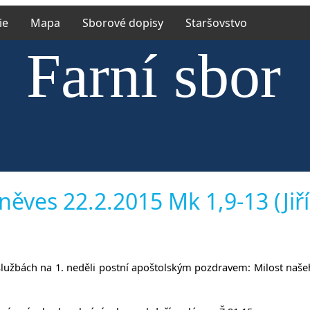
ie
Mapa
Sborové dopisy
Staršovstvo
Farní sbor
ské církve 
něves 22.2.2015 Mk 1,9-13 (Jiří
íněvsi a Ří
hoslužbách na 1. neděli postní apoštolským pozdravem: Milost naše