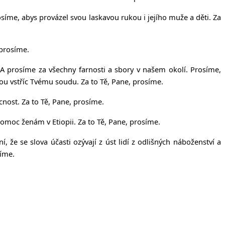
síme, abys provázel svou laskavou rukou i jejího muže a děti. Za
 prosíme.
 prosíme za všechny farnosti a sbory v našem okolí. Prosíme,
dou vstříc Tvému soudu. Za to Tě, Pane, prosíme.
nost. Za to Tě, Pane, prosíme.
pomoc ženám v Etiopii. Za to Tě, Pane, prosíme.
, že se slova účasti ozývají z úst lidí z odlišných náboženství a
síme.