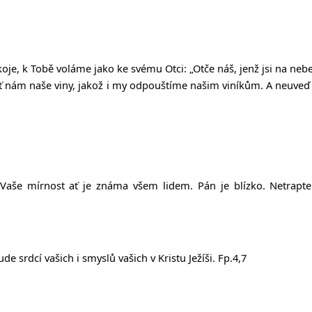
okoje, k Tobě voláme jako ke svému Otci:
„Ot
č
e ná
š
, jen
ž
jsi na nebe
ť
nám na
š
e viny, jako
ž
i my odpou
š
tíme na
š
im viník
ů
m. A neuve
ď
 Vaše mírnost ať je známa všem lidem. Pán je blízko. Netrapte
de srdcí vašich i smyslů vašich v Kristu Ježíši. Fp.4,7