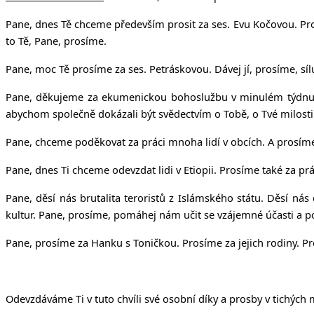
Pane, dnes Tě chceme především prosit za ses. Evu Kočovou. Pros
to Tě, Pane, prosíme.
Pane, moc Tě prosíme za ses. Petráskovou. Dávej jí, prosíme, sílu
Pane, děkujeme za ekumenickou bohoslužbu v minulém týdnu v 
abychom společně dokázali být svědectvím o Tobě, o Tvé milosti i
Pane, chceme poděkovat za práci mnoha lidí v obcích. A prosíme,
Pane, dnes Ti chceme odevzdat lidi v Etiopii. Prosíme také za pr
Pane, děsí nás brutalita teroristů z Islámského státu. Děsí nás 
kultur. Pane, prosíme, pomáhej nám učit se vzájemné účasti a po
Pane, prosíme za Hanku s Toničkou. Prosíme za jejich rodiny. Pr
Odevzdáváme Ti v tuto chvíli své osobní díky a prosby v tichých 