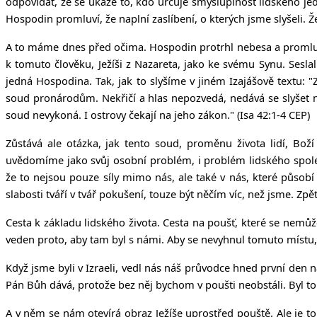
odpovídat, že se ukáže to, kdo určuje smysluplnost lidského je
Hospodin promluví, že naplní zaslíbení, o kterých jsme slyšeli.
A to máme dnes před očima. Hospodin protrhl nebesa a promluvil
k tomuto člověku, Ježíši z Nazareta, jako ke svému Synu. Sesla
jedná Hospodina. Tak, jak to slyšíme v jiném Izajášově textu: 
soud pronárodům. Nekřičí a hlas nepozvedá, nedává se slyšet n
soud nevykoná. I ostrovy čekají na jeho zákon." (Isa 42:1-4 CEP)
Zůstává ale otázka, jak tento soud, proměnu života lidí, Bož
uvědomíme jako svůj osobní problém, i problém lidského společ
že to nejsou pouze síly mimo nás, ale také v nás, které působí
slabosti tváří v tvář pokušení, touze být něčím víc, než jsme. Zpět
Cesta k základu lidského života. Cesta na poušť, které se nemůže
veden proto, aby tam byl s námi. Aby se nevyhnul tomuto místu,
Když jsme byli v Izraeli, vedl nás náš průvodce hned první den
Pán Bůh dává, protože bez něj bychom v poušti neobstáli. Byl to
A v něm se nám otevírá obraz Ježíše uprostřed pouště. Ale je to