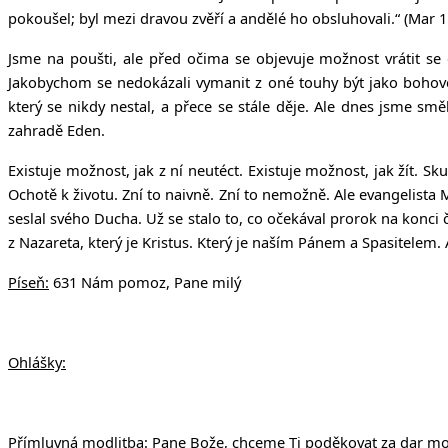
pokoušel; byl mezi dravou zvěří a andělé ho obsluhovali.“ (Mar 1:
Jsme na poušti, ale před očima se objevuje možnost vrátit s
Jakobychom se nedokázali vymanit z oné touhy být jako bohov
který se nikdy nestal, a přece se stále děje. Ale dnes jsme sm
zahradě Eden.
Existuje možnost, jak z ní neutéct. Existuje možnost, jak žít. S
Ochotě k životu. Zní to naivně. Zní to nemožně. Ale evangelist
seslal svého Ducha. Už se stalo to, co očekával prorok na konc
z Nazareta, který je Kristus. Který je naším Pánem a Spasitelem.
Píseň:
631 Nám pomoz, Pane milý
Ohlášky:
Přímluvná modlitba:
Pane Bože, chceme Ti poděkovat za dar modli