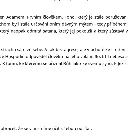
šen Adamem. Prvním člověkem. Toho, který je stále porušován.
ychom byli stále určováni oním dávným mýtem - tedy příběhem,
Který naopak odmítá satana, který jej pokouší a který zůstává v
e strachu sám ze sebe. A tak bez agrese, ale v ochotě ke smíření.
ože Hospodin odpověděl člověku na jeho volání. Roztrhl nebesa a
 K tomu, ke kterému se přiznal Bůh jako ke svému synu. K Ježíši
bracet. Že se v ní smíme učit s Tebou počítat.