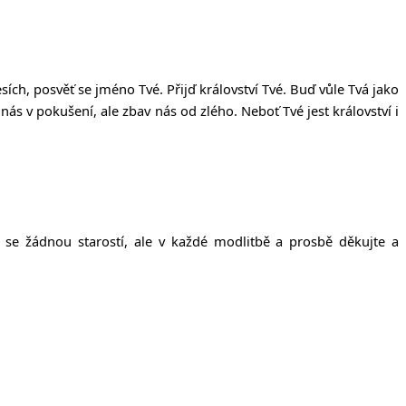
sích, posv
ěť
se jméno Tvé. P
ř
ij
ď
království Tvé. Bu
ď
v
ů
le Tvá jako
nás v poku
š
ení, ale zbav nás od zlého. Nebo
ť
Tvé jest království i
 se žádnou starostí, ale v každé modlitbě a prosbě děkujte a