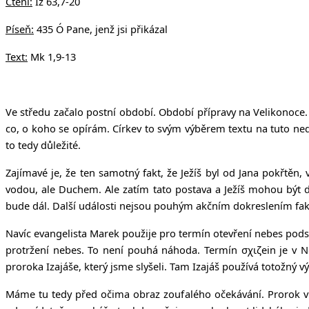
Čtení:
Iz 63,7-20
Píseň:
435 Ó Pane, jenž jsi přikázal
Text:
Mk 1,9-13
Ve středu začalo postní období. Období přípravy na Velikonoce. 
co, o koho se opírám. Církev to svým výběrem textu na tuto nedě
to tedy důležité.
Zajímavé je, že ten samotný fakt, že Ježíš byl od Jana pokřtěn,
vodou, ale Duchem. Ale zatím tato postava a Ježíš mohou být d
bude dál. Další události nejsou pouhým akčním dokreslením fak
Navíc evangelista Marek použije pro termín otevření nebes podsta
protržení nebes. To není pouhá náhoda. Termín
σχιζ
ein
je v N
proroka Izajáše, který jsme slyšeli. Tam Izajáš používá totožný vý
Máme tu tedy před očima obraz zoufalého očekávání. Prorok ví 