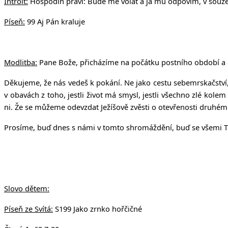
Introit:
Hospodin praví: Bude mě volat a já mu odpovím, v souže
Píseň:
99 Aj Pán kraluje
Modlitba:
Pane Bože, přicházíme na počátku postního období a c
Děkujeme, že nás vedeš k pokání. Ne jako cestu sebemrskačství, a
v obavách z toho, jestli život má smysl, jestli všechno zlé kole
ni. Že se můžeme odevzdat Ježíšově zvěsti o otevřenosti druhému
Prosíme, buď dnes s námi v tomto shromáždění, buď se všemi Těmi
Slovo dětem:
Píseň ze Svítá:
S199 Jako zrnko hořčičné