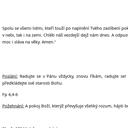
Spolu se všemi lidmi, kteří touží po naplnění Tvého zaslíbení p
v nebi, tak i na zemi. Chléb ná
š
vezdej
š
í dej
ž
nám dnes. A odpus
moc i sláva na v
ě
ky. Amen.“
Poslání:
Radujte se v Pánu vždycky, znovu říkám, radujte se!
předkládejte své starosti Bohu.
Fp 4,4-6
Požehnání:
A pokoj Boží, kterýž převyšuje všeliký rozum, hájiti bu