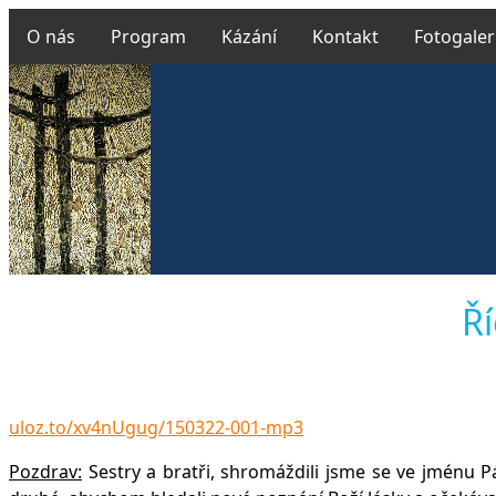
O nás
Program
Kázání
Kontakt
Fotogaler
Českobrat
Ří
v Uhř
uloz.to/xv4nUgug/150322-001-mp3
Pozdrav:
Sestry a bratři, shromáždili jsme se ve jménu P