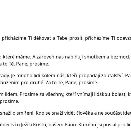
přicházíme Ti děkovat a Tebe prosit, přicházíme Ti odevzdat
ahy, které máme. A zároveň nás naplňují smutkem a bezmocí,
a to Tě, Pane, prosíme.
ady. Je mnoho lidí kolem nás, kteří propadají zoufalství. P
buzením pro druhé. Za to Tě, Pane, prosíme.
lidem. Prosíme za všechny, kteří vnímají lidskou bolest, kt
 prosíme.
snaží o smíření. Kdo se snaží vidět člověka a ne součást ide
dectví o Ježíši Kristu, našem Pánu. Kterého jsi poslal pro lid