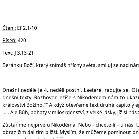
Čtení:
Ef 2,1-10
Píseň:
420
Text:
J 3,13-21
Beránku Boží, který snímáš hříchy světa, smiluj se nad nám
Dnešní neděle je 4. nedělí postní, Laetare, radujte se. O
dnešní texty. Rozhovor Ježíše s Nikodémem nám to ukazuj
království Božího."“ A když otevřeme text druhé kapitoly ep
… . Ale Bůh, bohatý v milosrdenství, z velké lásky, jíž si ná
Zůstaňme nejprve u Nikodéma. Nebo - chcete-li – u nás. U 
obraz čím dál tím bližší. Myslím, že můžeme pominout one