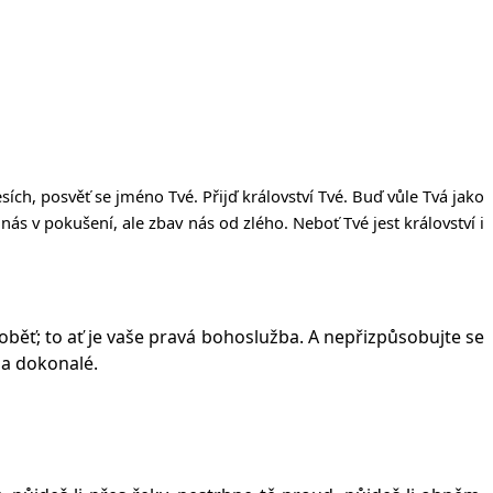
sích, posv
ěť
se jméno Tvé. P
ř
ij
ď
království Tvé. Bu
ď
v
ů
le Tvá jako
nás v poku
š
ení, ale zbav nás od zlého. Nebo
ť
Tvé jest království i
 oběť; to ať je vaše pravá bohoslužba. A nepřizpůsobujte se
 a dokonalé.