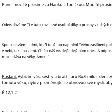
Pane, moc Tě prosíme za Hanku s Toničkou. Moc Tě prosíme 
Odevzdáváme Ti v tuto chvíli své osobní díky a prosby v tichých 
Spolu se všemi lidmi, kteří touží po naplnění Tvého zaslíbení p
v nebi, tak i na zemi. Chléb ná
š
vezdej
š
í dej
ž
nám dnes. A odpus
moc i sláva na v
ě
ky. Amen.“
Poslání:
Vybízím vás, sestry a bratři, pro Boží milosrdenstv
tomuto věku, nýbrž proměňujte se obnovou své mysli, abyst
Ř 12,1-2