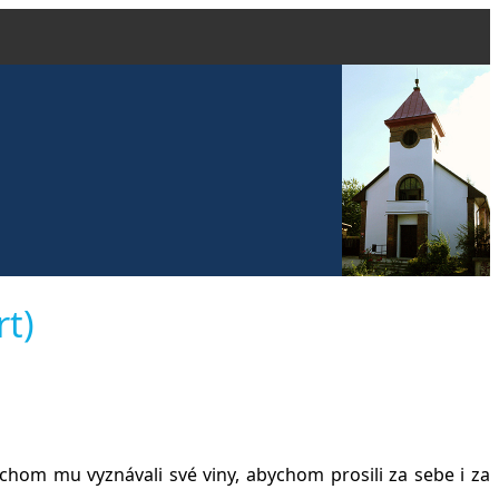
vangelické
rt)
čanech
ychom mu vyznávali své viny, abychom prosili za sebe i za