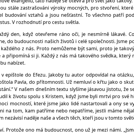
vě evangeliu, tato naděje se otevírá pro svět jako takový. P
ou stále zastrašováni výroky mocných, pro stvoření, které j
el budování vztahů a jsou nešťastní. To všechno patří pod
istus. V rozhodnutí pro cestu světla.
každý den, když otevřeme ráno oči, je nesmírně lákavé. C
ne, do budoucnosti našich životů i celé společnosti. Jsme 
 každého z nás. Proto nemůžeme být sami, proto je takov
připomíná si ji. Každý z nás má takového svědka, který mu 
bu nabízet.
pištole do Efezu. Jakoby tu autor odpovídal na otázku, jes
oštola Pavla, do přítomnosti. Už nemluví o křtu jako o sk
stání.“ V našem dnešním textu slyšíme jásavou jistotu, že s
dil k životu spolu s Kristem, když jsme byli mrtvi pro své h
ci mocností, které jsme jako lidé nastartovali a ony se vy
ni na tom, kam patříme nebo nepatříme, jestli máme nějaké
m nezávisí naděje naše a všech těch, kteří jsou v tomto svět
ví. Protože ono má budoucnost, ono už je mezi námi. „Jsme 