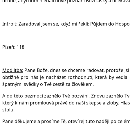
druhé, abychom hledali nové poznání Boží lásky a očekávali
Introit:
Zaradoval jsem se, když mi řekli: Půjdem do Hosp
Píseň:
118
Modlitba:
Pane Bože, dnes se chceme radovat, protože jsi
obtížné pro nás je nacházet rozhodnutí, která by vedla 
špatnými svědky o Tvé cestě za člověkem.
A do této bezmoci zaznělo Tvé pozvání. Znovu zaznělo Tvé
který k nám promlouvá právě do naší skepse a zloby. Hlas,
stolu.
Pane děkujeme a prosíme Tě, otevírej tuto naději po celé