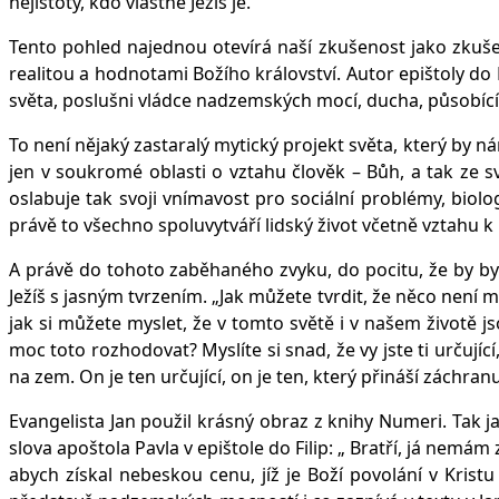
nejistoty, kdo vlastně Ježíš je.
Tento pohled najednou otevírá naší zkušenost jako zkušen
realitou a hodnotami Božího království. Autor epištoly do Ef
světa, poslušni vládce nadzemských mocí, ducha, působícíh
To není nějaký zastaralý mytický projekt světa, který by n
jen v soukromé oblasti o vztahu člověk – Bůh, a tak ze s
oslabuje tak svoji vnímavost pro sociální problémy, biol
právě to všechno spoluvytváří lidský život včetně vztahu k
A právě do tohoto zaběhaného zvyku, do pocitu, že by byl
Ježíš s jasným tvrzením. „Jak můžete tvrdit, že něco není
jak si můžete myslet, že v tomto světě i v našem životě j
moc toto rozhodovat? Myslíte si snad, že vy jste ti určují
na zem. On je ten určující, on je ten, který přináší záchran
Evangelista Jan použil krásný obraz z knihy Numeri. Tak 
slova apoštola Pavla v epištole do Filip: „ Bratří, já nemám
abych získal nebeskou cenu, jíž je Boží povolání v Kristu Je