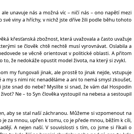
 ale unavuje nás a možná víc – ničí nás – ono napětí mezi
 své viny a hříchy, v nichž jste dříve žili podle běhu tohoto
vověká křesťanská zbožnost, která uvažovala a často uvažuje
kterými se člověk chtě nechtě musí vyrovnávat. Oslabila a
edovede se věcně orientovat v politické oblasti. A přitom
 to, že nedokáže opustit model života, na který si zvykl.
m my fungovali jinak, ale prostě to jinak nejde, vstupuje
né a my s nimi nic nenaděláme a ani to nemá smysl zkoušet,
li jste snad do nebe? Myslíte si snad, že vám dal Hospodin
 život? Ne – to Syn člověka vystoupil na nebesa a sestoupil
ýšen, aby se stal naší záchranou. Můžeme si vzpomenout na
 co je za mnou, upřen k tomu, co je přede mnou, běžím k cíli,
adějí. A nejen naší. V souvislosti s tím, co jsme si říkali o