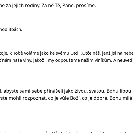
za jejich rodiny. Za ně Tě, Pane, prosíme.
modlitbách.
okoje, k Tobě voláme jako ke svému Otci:
„Ot
č
e ná
š
, jen
ž
jsi na nebe
ť
nám na
š
e viny, jako
ž
i my odpou
š
tíme na
š
im viník
ů
m. A neuve
ď
í, abyste sami sebe přinášeli jako živou, svatou, Bohu libou
e mohli rozpoznat, co je vůle Boží, co je dobré, Bohu milé