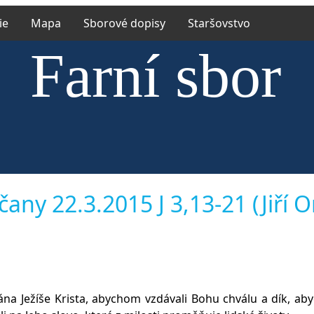
ie
Mapa
Sborové dopisy
Staršovstvo
Farní sbor
rské církve e
čany 22.3.2015 J 3,13-21 (Jiří O
íněvsi a Ří
ána Ježíše Krista, abychom vzdávali Bohu chválu a dík, ab