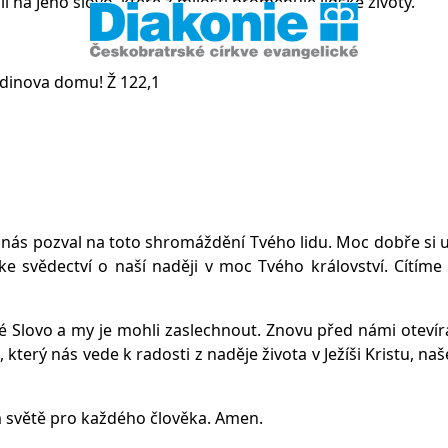
 na Jeho slovo, které z milosti proměňuje lidské životy.
odinova domu! Ž 122,1
 nás pozval na toto shromáždění Tvého lidu. Moc dobře si
ke svědectví o naší naději v moc Tvého království. Cítím
 Slovo a my je mohli zaslechnout. Znovu před námi otevírá
 který nás vede k radosti z naděje života v Ježíši Kristu, 
m světě pro každého člověka. Amen.