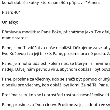
konali dobré skutky, které nám Bůh připravil.“ Amen.
Píseň:
404
Ohlášky:
Přímluvná modlitba:
Pane Bože, přicházíme jako Tvé děti, 
máme starost.
Pane, jsme Ti vděční za naše nejbližší. Děkujeme za vzt
Evu Kočovou i za její blízké. Pane, prosíme pro ně posilu. Z
Pane, je mnoho událostí kolem nás, se kterými si nevíme r
naději. Dávej nám pevnou víru, abychom dokázali být povz
Pane, prosíme za všechny, kdo se snaží být pomocí druhým 
o posilu pro všechny, kdo dokáží být lidmi. Za ně Tě, Pane,
Prosíme za ty, kdo se i uprostřed rostoucí nesnášenlivosti 
Pane, prosíme za Tvou církev. Prosíme za její jednotu ve svě