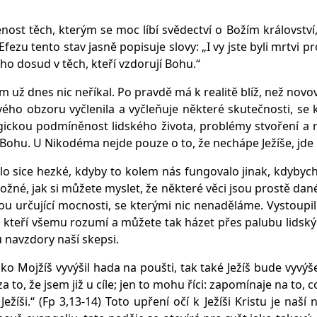
ost těch, kterým se moc líbí svědectví o Božím království,
ezu tento stav jasně popisuje slovy: „I vy jste byli mrtvi pro
o dosud v těch, kteří vzdorují Bohu.“
ám už dnes nic neříkal. Po pravdě má k realitě blíž, než no
vého obzoru vyčlenila a vyčleňuje některé skutečnosti, se 
ogickou podmíněnost lidského života, problémy stvoření a n
 Bohu. U Nikodéma nejde pouze o to, že nechápe Ježíše, jde o
o sice hezké, kdyby to kolem nás fungovalo jinak, kdybycho
 možné, jak si můžete myslet, že některé věci jsou prostě da
sou určující mocnosti, se kterými nic nenaděláme. Vystoupi
cí, kteří všemu rozumí a můžete tak házet přes palubu lidský
u navzdory naší skepsi.
jako Mojžíš vyvýšil hada na poušti, tak také Ježíš bude vyv
 za to, že jsem již u cíle; jen to mohu říci: zapomínaje na to,
žíši.“ (Fp 3,13-14) Toto upření očí k Ježíši Kristu je naší n