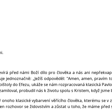
i.
tevírá před námi Boží dílo pro člověka a nás ani nepřekvap
e jednoznačně: „Ježíš odpověděl: "Amen, amen, pravím tob
ištoly do Efezu, ukáže se nám rozpracovaná klasická Pavlova 
s zamiloval, probudil nás k životu spolu s Kristem, když jsme b
onoho klasické vybarvení věřícího člověka, kterému se v zása
n rozhovor se židovstvím a zůstat u toho, že máme před sebo