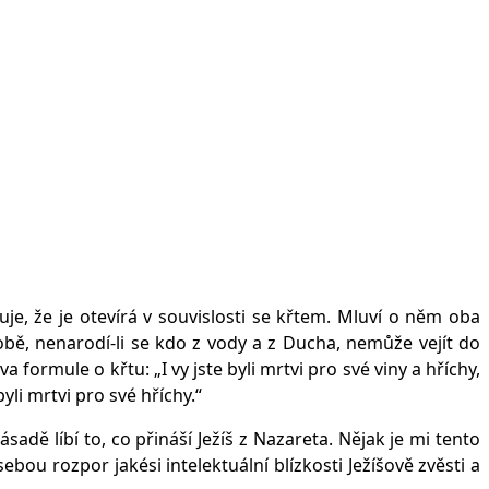
uje, že je otevírá v souvislosti se křtem. Mluví o něm oba
ě, nenarodí-li se kdo z vody a z Ducha, nemůže vejít do
formule o křtu: „I vy jste byli mrtvi pro své viny a hříchy,
yli mrtvi pro své hříchy.“
dě líbí to, co přináší Ježíš z Nazareta. Nějak je mi tento
u rozpor jakési intelektuální blízkosti Ježíšově zvěsti a