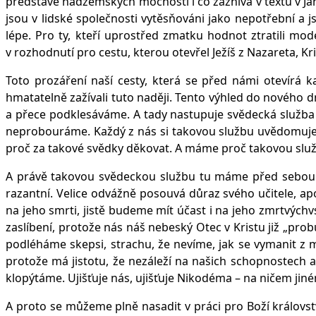
představě nadzemských mocností i co zaznívá v textu v Jano
jsou v lidské společnosti vytěsňováni jako nepotřební a js
lépe. Pro ty, kteří uprostřed zmatku hodnot ztratili mod
v rozhodnutí pro cestu, kterou otevřel Ježíš z Nazareta, Kr
Toto prozáření naší cesty, která se před námi otevírá 
hmatatelně zažívali tuto naději. Tento výhled do nového d
a přece podklesáváme. A tady nastupuje svědecká služba
neprobouráme. Každý z nás si takovou službu uvědomuje a 
proč za takové svědky děkovat. A máme proč takovou služ
A právě takovou svědeckou službu tu máme před sebou v e
razantní. Velice odvážně posouvá důraz svého učitele, ap
na jeho smrti, jistě budeme mít účast i na jeho zmrtvýchv
zaslíbení, protože nás náš nebeský Otec v Kristu již „probu
podléháme skepsi, strachu, že nevíme, jak se vymanit z mo
protože má jistotu, že nezáleží na našich schopnostech a
klopýtáme. Ujišťuje nás, ujišťuje Nikodéma – na ničem jiné
A proto se můžeme plně nasadit v práci pro Boží královst