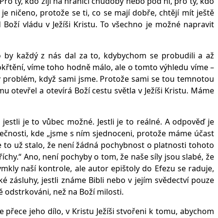
ro ty, kdo žijí na hranici chudoby nebo pod ní, pro ty, kdo
e ničeno, protože se ti, co se mají dobře, chtějí mít ještě
 Boží vládu v Ježíši Kristu. To všechno je možné napravit
o by každý z nás dal za to, kdybychom se probudili a až
pokřtění, víme toho hodně málo, ale o tomto výhledu víme –
ý problém, když sami jsme. Protože sami se tou temnotou
otevřel a otevírá Boží cestu světla v Ježíši Kristu. Máme
tli je to vůbec možné. Jestli je to reálné. A odpověď je
utečnosti, kde „jsme s ním sjednoceni, protože máme účast
e to už stalo, že není žádná pochybnost o platnosti tohoto
říchy.“ Ano, není pochyby o tom, že naše síly jsou slabé, že
mkly naší kontrole, ale autor epištoly do Efezu se raduje,
 zásluhy, jestli známe Bibli nebo v jejím svědectví pouze
ě odstrkováni, než na Boží milosti.
přece jeho dílo, v Kristu Ježíši stvořeni k tomu, abychom