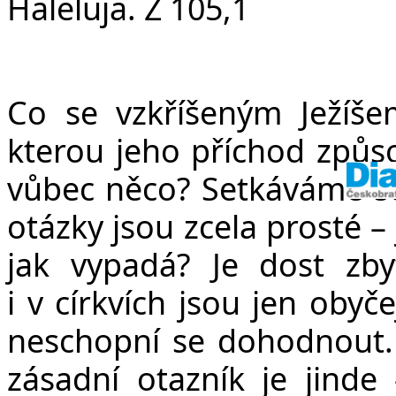
Haleluja. Ž 105,1
Co se vzkříšeným Ježíše
kterou jeho příchod způso
vůbec něco? Setkáváme se
otázky jsou zcela prosté – 
jak vypadá? Je dost zb
i v církvích jsou jen obyče
neschopní se dohodnout. 
zásadní otazník je jinde