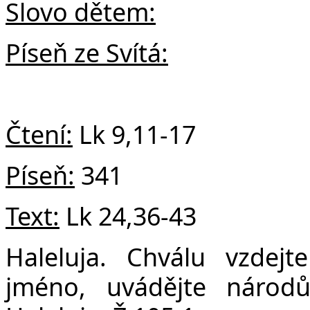
v
Slovo dětem:
Píseň ze Svítá:
Čtení:
Lk
9,11-17
Píseň:
341
Text:
Lk 24,36-43
Haleluja. Chválu vzdej
jméno, uvádějte národ