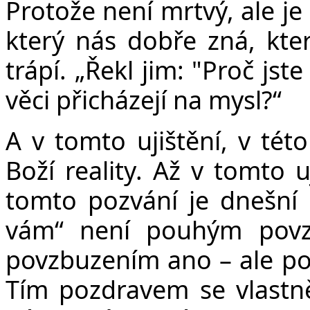
Protože není mrtvý, ale je 
který nás dobře zná, kter
trápí. „Řekl jim: "Proč js
věci přicházejí na mysl?“
A v tomto ujištění, v této
Boží reality. Až v tomto u
tomto pozvání je dnešní 
vám“ není pouhým povzb
povzbuzením ano – ale po
Tím pozdravem se vlastně