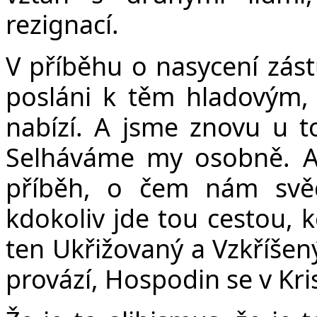
rezignací.
V příběhu o nasycení zástu
posláni k těm hladovým, 
nabízí. A jsme znovu u to
Selháváme my osobně. An
příběh, o čem nám svědč
kdokoliv jde tou cestou, k
ten Ukřižovaný a Vzkříšený
provází, Hospodin se v Kr