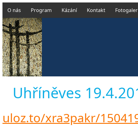
O nás
Program
Kázání
Kontakt
Fotogaler
Uhříněves 19.4.2015
uloz.to/xra3pakr/1504