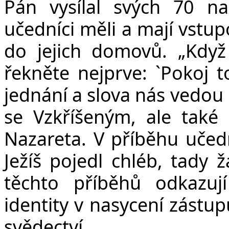
Pán vysílal svých 70 n
učedníci měli a mají vstu
do jejich domovů. „Kdy
řekněte nejprve: `Pokoj t
jednání a slova nás vedou
se Vzkříšeným, ale také 
Nazareta. V příběhu učed
Ježíš pojedl chléb, tady 
těchto příběhů odkazuj
identity v nasycení zástu
svědectví.