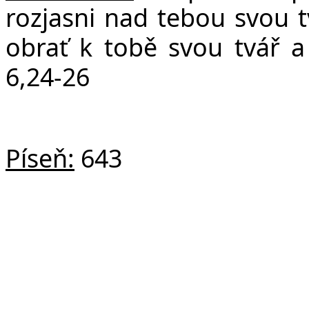
rozjasni nad tebou svou t
obrať k tobě svou tvář 
6,24-26
Píseň:
643