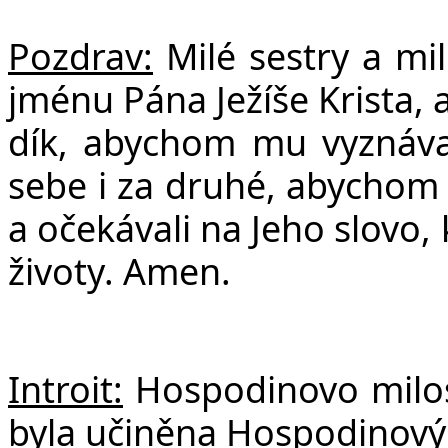
F
Pozdrav:
Milé s
estry a mil
jménu Pána Ježíše Krista,
dík, abychom mu vyznával
sebe i za druhé, abychom 
a očekávali na Jeho slovo,
životy. Amen.
Introit:
Hospodinovo milos
byla učiněna Hospodinový