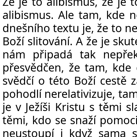
Že je to alibismus, že je
alibismus. Ale tam, kde ne
dnešního textu je, že to ne
Boží slitování. A že je skut
nám připadá tak nepřek
přesvědčen, že tam, kde 
svědčí o této Boží cestě 
pohodlí nerelativizuje, ta
je v Ježíši Kristu s těmi 
těmi, kdo se snaží pomoci,
neustoupí i když sama s