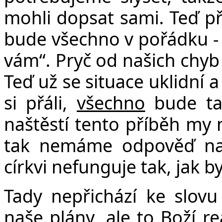
mohli dopsat sami. Teď pře
bude všechno v pořádku - v
vám“. Pryč od našich chyb 
Teď už se situace uklidní 
si přáli,
všechno
bude tak
naštěstí tento příběh my
tak nemáme odpověď na 
církvi nefunguje tak, jak b
Tady nepřichází ke slovu
naše plány, ale to Boží re