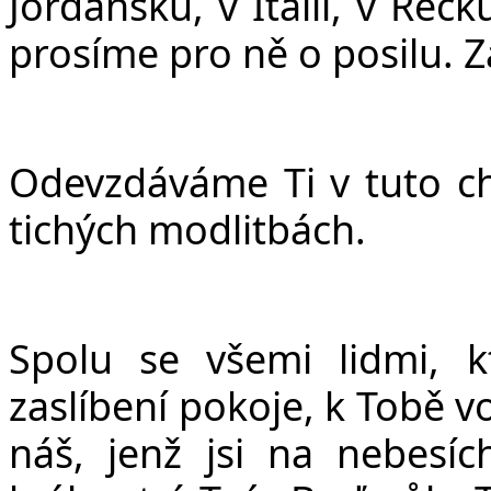
Jordánsku, v Itálii, v Řec
prosíme pro ně o posilu. Z
Odevzdáváme Ti v tuto chv
tichých modlitbách.
Spolu se všemi lidmi, k
zaslíbení pokoje, k Tobě 
ná
š
, jen
ž
jsi na nebesíc