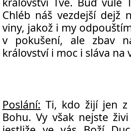
království Tvé. Bu
ď
v
ů
le 
Chléb ná
š
vezdej
š
í dej
ž
n
viny, jako
ž
i my odpou
š
tí
v poku
š
ení, ale zbav 
království i moc i sláva na 
Poslání:
Ti, kdo žijí jen 
Bohu. Vy však nejste živi
jestliže ve vás Boží D