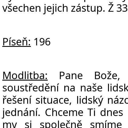
všechen jejich zástup. Ž 33
Č
Píseň:
196
Modlitba:
Pane Bože, 
soustředění na naše lidské
řešení situace, lidský náz
jednání. Chceme Ti dnes 
my si společně smíme u