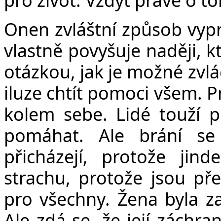
Onen zvláštní způsob vypr
vlastně povyšuje naději, k
otázkou, jak je možné zvlá
iluze chtít pomoci všem. 
kolem sebe. Lidé touží p
pomáhat. Ale brání se 
přicházejí, protože jind
strachu, protože jsou pře
pro všechny. Žena byla za
Ale zdá se, že její záchra