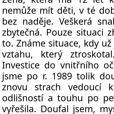
nemůže mít děti, v té do
bez naděje. Veškerá snah
zbytečná. Pouze situaci z
to. Známe situace, kdy už
vztahu, který ztroskotal
Investice do vnitřního o
jsme po r. 1989 tolik d
znovu strach vedoucí 
odlišností a touhu po pe
vyřešila. Doufal jsem, my