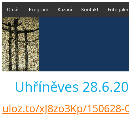
O nás
Program
Kázání
Kontakt
Fotogaler
Uhříněves 28.6.201
uloz.to/xJ8zo3Kp/150628