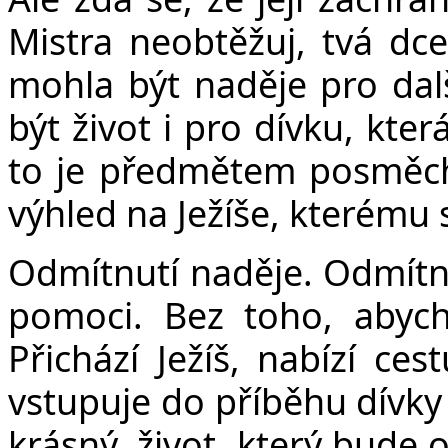
Mistra neobtěžuj, tvá dce
mohla být naděje pro dalš
být život i pro dívku, kte
to je předmětem posměch
výhled na Ježíše, kterému 
Odmítnutí naděje. Odmítnu
pomoci. Bez toho, abych
Přichází Ježíš, nabízí ces
vstupuje do příběhu dívky 
krásný, život, který bude 