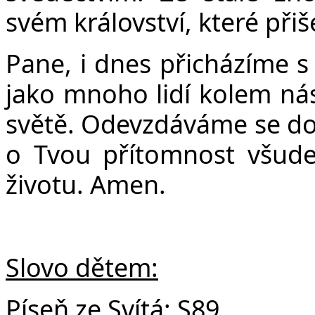
svém království, které přiš
Pane, i dnes přicházíme s 
jako mnoho lidí kolem nás
světě. Odevzdáváme se do
o Tvou přítomnost všude 
životu. Amen.
Slovo dětem:
Píseň ze Svítá:
S89