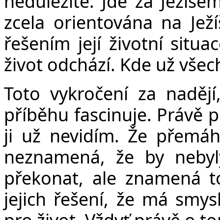
nedůležité. Jde za Ježíše
zcela orientována na Ježí
řešením její životní situa
život odchází. Kde už vše
Toto vykročení za nadějí
příběhu fascinuje. Právě pr
ji už nevidím. Že přemáh
neznamená, že by nebyl
překonat, ale znamená t
jejich řešení, že má smys
pro život. Vždyť právě o 