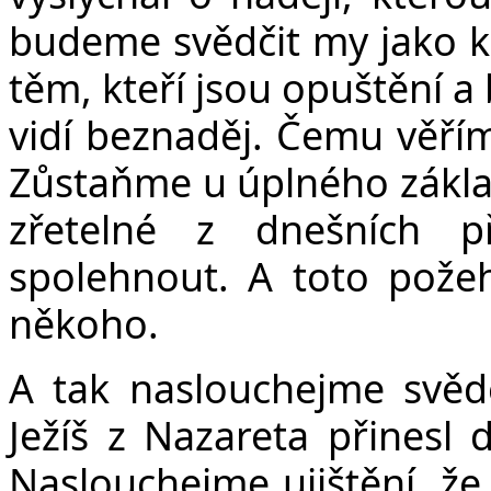
budeme svědčit my jako kř
těm, kteří jsou opuštění a
vidí beznaděj. Čemu věřím
Zůstaňme u úplného základ
zřetelné z dnešních 
spolehnout. A toto pož
někoho.
A tak naslouchejme svěde
Ježíš z Nazareta přinesl 
Naslouchejme ujištění, že