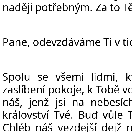
naději potřebným. Za to T
Pane, odevzdáváme Ti v tic
Spolu se všemi lidmi, k
zaslíbení pokoje, k Tobě 
ná
š
, jen
ž
jsi na nebesíc
království Tvé. Bu
ď
v
ů
le 
Chléb ná
š
vezdej
š
í dej
ž
n