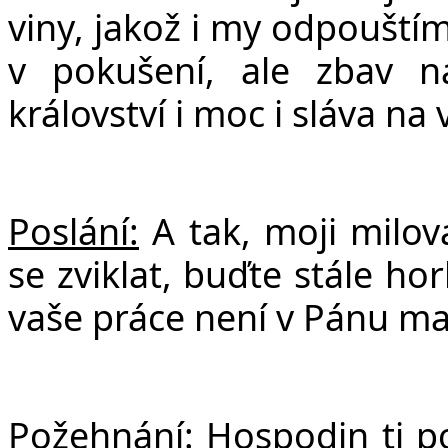
viny, jako
ž
i my odpou
š
tí
v poku
š
ení, ale zbav 
království i moc i sláva na 
Poslání:
A tak, moji milov
se zviklat, buďte stále horl
vaše práce není v Pánu ma
Požehnání:
Hospodin ti p