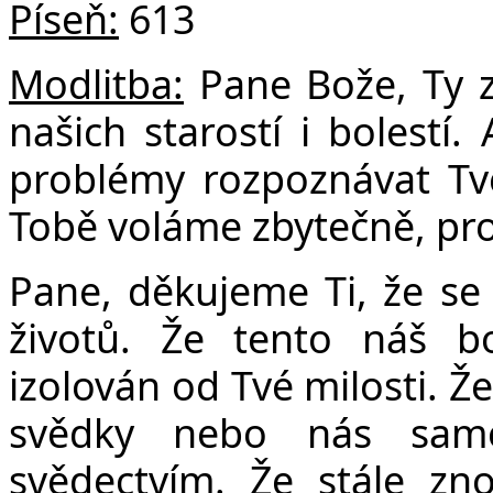
Píseň:
613
Modlitba:
Pane Bože, Ty z
Č
našich starostí i bolest
problémy rozpoznávat Tvé
Tobě voláme zbytečně, pro
Pane, děkujeme Ti, že se 
životů. Že tento náš b
izolován od Tvé milosti. Ž
svědky nebo nás samo
svědectvím. Že stále zn