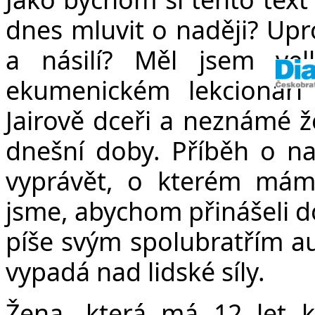
dnes mluvit o naději? Upr
a násilí? Měl jsem ve
ekumenickém lekcionáři
Jairově dceři a neznámé 
dnešní doby. Příběh o na
vyprávět, o kterém máme
jsme, abychom přinášeli d
píše svým spolubratřím aut
vypadá nad lidské síly.
Žena, která má 12 let k