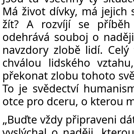
Má život dívky, má jejich
žít? A rozvíjí se příb
odehrává souboj o naději. 
navzdory zlobě lidí. Celý
chválou lidského vztahu
překonat zlobu tohoto svět
To je svědectví humanis
otce pro dceru, o kterou m
„
Buďte vždy připraveni d
vyslýchal o naději, kter