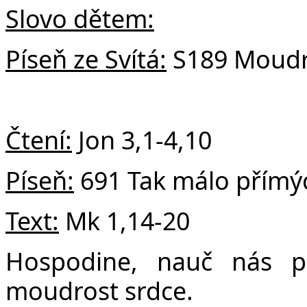
v
Slovo dětem:
Píseň ze Svítá:
S189 Moudro
Čtení:
Jon 3,1-4,10
Píseň:
691 Tak málo přímý
Text:
Mk 1,14-20
Hospodine, nauč nás p
moudrost srdce.