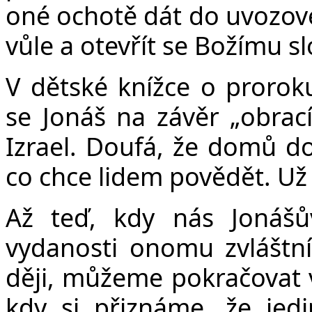
oné ochotě dát do uvozove
vůle a otevřít se Božímu sl
V dětské knížce o proroku
se Jonáš na závěr „obrac
Izrael. Doufá, že domů do
co chce lidem povědět. Už v
Až teď, kdy nás Jonášů
vydanosti onomu zvláštn
ději, můžeme pokračovat v
kdy si přiznáme, že jedi