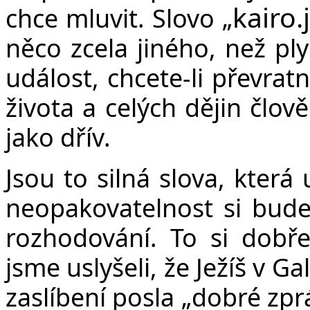
kairo.j
chce mluvit. Slovo „
něco zcela jiného, než ply
událost, chcete-li převra
života a celých dějin člov
jako dřív.
Jsou to silná slova, která
neopakovatelnost si bude 
rozhodování. To si dobř
jsme uslyšeli, že Ježíš v Ga
zaslíbení posla „dobré zpr