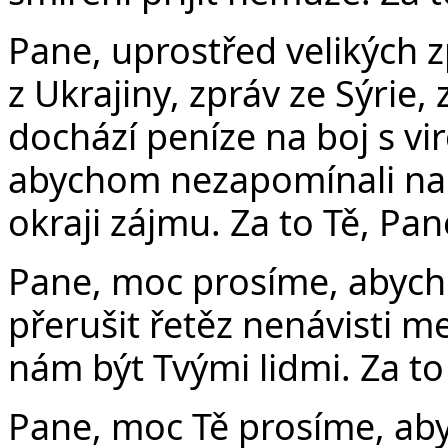
Pane, uprostřed velikých 
z Ukrajiny, zpráv ze Sýrie,
dochází peníze na boj s v
abychom nezapomínali na ty
okraji zájmu. Za to Tě, Pa
Pane, moc prosíme, abycho
přerušit řetěz nenávisti m
nám být Tvými lidmi. Za to
Pane, moc Tě prosíme, abys