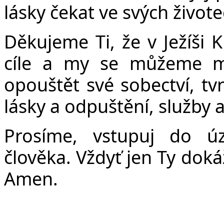
Č
lásky čekat ve svých život
Děkujeme Ti, že v Ježíši 
cíle a my se můžeme m
opouštět své sobectví, tvr
lásky a odpuštění, služby
Prosíme, vstupuj do ú
člověka. Vždyť jen Ty doká
Amen.