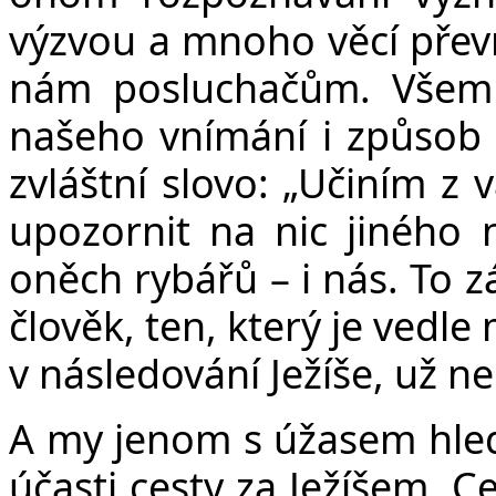
výzvou a mnoho věcí přev
nám posluchačům. Všem
našeho vnímání i způsob
zvláštní slovo: „Učiním z 
upozornit na nic jiného
oněch rybářů – i nás. To z
člověk, ten, který je vedle
v následování Ježíše, už ne
A my jenom s úžasem hled
účasti cesty za Ježíšem. C