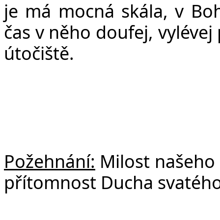
je má mocná skála, v Boh
čas v něho doufej, vylévej
útočiště.
Požehnání:
Milost našeho P
přítomnost Ducha svatého