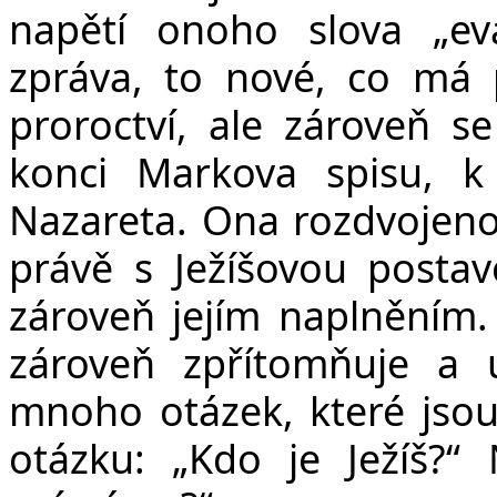
napětí onoho slova „ev
zpráva, to nové, co má p
proroctví, ale zároveň s
konci Markova spisu, k 
Nazareta. Ona rozdvojeno
právě s Ježíšovou postavo
zároveň jejím naplněním. B
zároveň zpřítomňuje a 
mnoho otázek, které jso
otázku: „Kdo je Ježíš?“