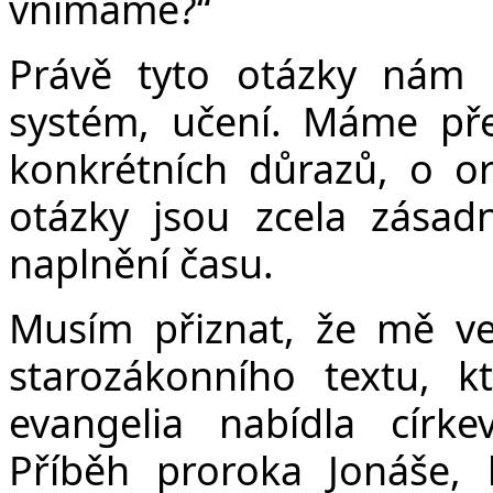
vnímáme?“
Právě tyto otázky nám b
systém, učení. Máme př
konkrétních důrazů, o ori
otázky jsou zcela zása
naplnění času.
Musím přiznat, že mě vel
starozákonního textu, 
evangelia nabídla círk
Příběh proroka Jonáše, 