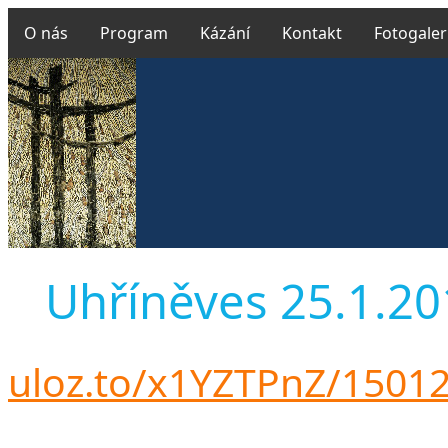
O nás
Program
Kázání
Kontakt
Fotogaler
Uhříněves 25.1.201
uloz.to/x1YZTPnZ/1501