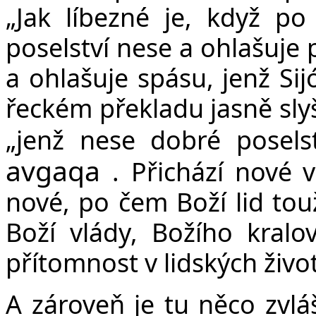
„Jak líbezné je, když p
poselství nese a ohlašuje 
a ohlašuje spásu, jenž Sij
řeckém překladu jasně slyš
„jenž nese dobré posels
avgaqa
.
Přichází nové 
nové, po čem Boží lid tou
Boží vlády, Božího kralov
přítomnost v lidských živo
A zároveň je tu něco zvlá