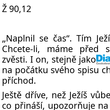
Ž 90,12
„
Naplnil se čas“. Tím Ježí
Chcete-li, máme před 
zvěsti. I on, stejně jako 
na počátku svého spisu ch
příchod.
Ještě dříve, než Ježíš vůb
co přináší, upozorňuje na