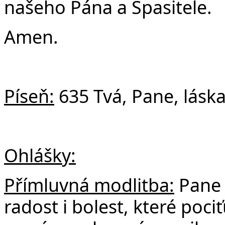
našeho Pána a Spasitele.
Amen.
Píseň:
635 Tvá, Pane, lásk
Ohlášky:
Přímluvná modlitba:
Pane 
radost i bolest, které poc