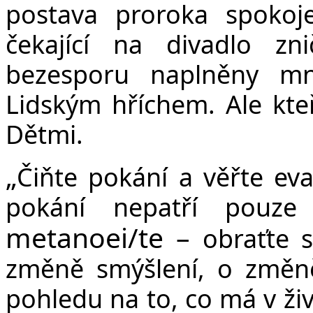
postava proroka spokoj
čekající na divadlo znič
bezesporu naplněny m
Lidským hříchem. Ale kteř
Dětmi.
„
Čiňte pokání a věřte ev
pokání nepatří pouze
metanoei/te –
obraťte
změně smýšlení, o změně
pohledu na to, co má v ži