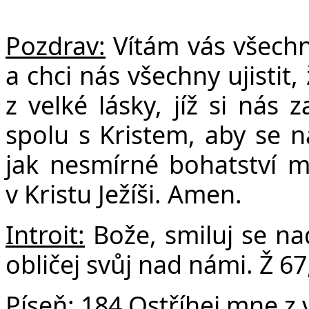
F
Pozdrav:
Vítám vás všechn
a chci nás všechny ujistit,
z velké lásky, jíž si nás 
spolu s Kristem, aby se 
jak nesmírné bohatství m
v Kristu Ježíši.
Amen.
Introit:
Bože, smiluj se n
obličej svůj nad námi. Ž 67
Píseň:
184 Ostříhej mne z 