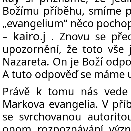
Božímu příběhu, smíme po
„evangelium“ něco pocho
kairo.j
–
.
Znovu se před
upozornění, že toto vše 
Nazareta. On je Boží odpov
A tuto odpověď se máme u
Právě k tomu nás vede 
Markova evangelia. V příb
se svrchovanou autorito
onom rozpoznávání význ