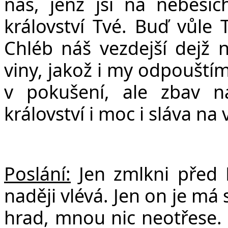
ná
š
, jen
ž
jsi na nebesíc
království Tvé. Bu
ď
v
ů
le 
Chléb ná
š
vezdej
š
í dej
ž
n
viny, jako
ž
i my odpou
š
tí
v poku
š
ení, ale zbav 
království i moc i sláva na 
Poslání:
Jen zmlkni před
naději vlévá. Jen on je má
hrad, mnou nic neotřese. 