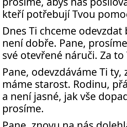
prosíme, abys nás posiloval
kteří potřebují Tvou pomo
Dnes Ti chceme odevzdat 
není dobře. Pane, prosíme,
své otevřené náruči. Za to
Pane, odevzdáváme Ti ty, z
máme starost. Rodinu, přát
a není jasné, jak vše dopa
prosíme.
Pane, znovu na nás dolehl