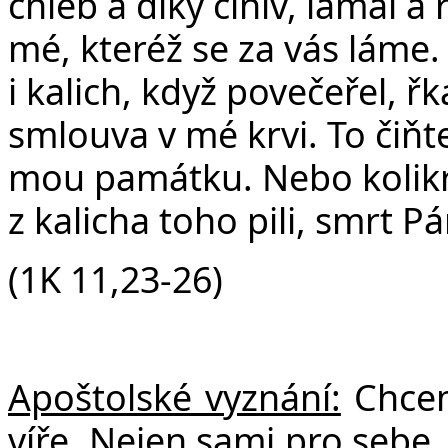
chléb a díky činiv, lámal a 
mé, kteréž se za vás láme
i kalich, když povečeřel, řk
smlouva v mé krvi. To čiňte,
mou památku. Nebo kolikrát
z kalicha toho pili, smrt P
(1K 11,23-26)
Apoštolské vyznání:
Chceme
víře. Nejen sami pro sebe, 