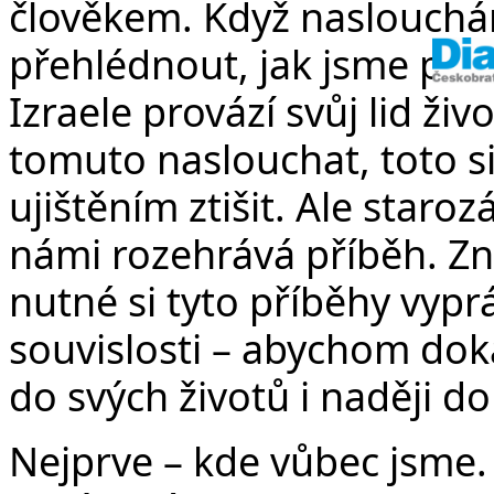
člověkem. Když naslouchá
přehlédnout, jak jsme při
Izraele provází svůj lid ži
tomuto naslouchat, toto s
ujištěním ztišit. Ale staro
námi rozehrává příběh. Zn
nutné si tyto příběhy vypr
souvislosti – abychom dok
do svých životů i naději d
Nejprve – kde vůbec jsme. 