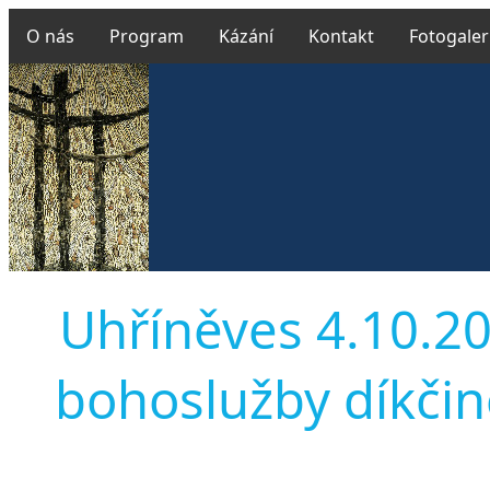
O nás
Program
Kázání
Kontakt
Fotogaler
Uhříněves 4.10.201
bohoslužby díkčin