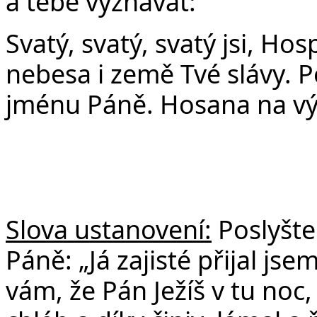
a tebe vyznávat:
Svatý, svatý, svatý jsi, Ho
nebesa i země Tvé slávy. P
jménu Páně. Hosana na vý
Slova ustanovení:
Poslyšte
Páně: „Já zajisté přijal js
vám, že Pán Ježíš v tu noc,