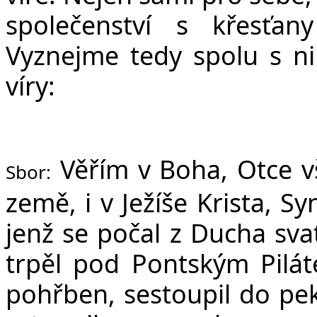
společenství s křesťa
Vyznejme tedy spolu s ni
víry:
Věřím v Boha, Otce v
Sbor:
země, i v Ježíše Krista, S
jenž se počal z Ducha sva
trpěl pod Pontským Pilát
pohřben, sestoupil do peke