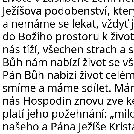
Ježíšova podobenství, kte
a nemáme se lekat, vždyť j
do Božího prostoru k živo
nás tíží, všechen strach a
Bůh nám nabízí život se v
Pán Bůh nabízí život celém
smíme a máme sdílet. Máme
nás Hospodin znovu zve ke
platí jeho požehnání: „mi
našeho a Pána Ježíše Krist