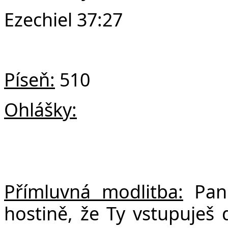
Ezechiel 37:27
Píseň:
510
Ohlášky:
Přímluvná modlitba:
Pane
hostině, že Ty vstupuješ 