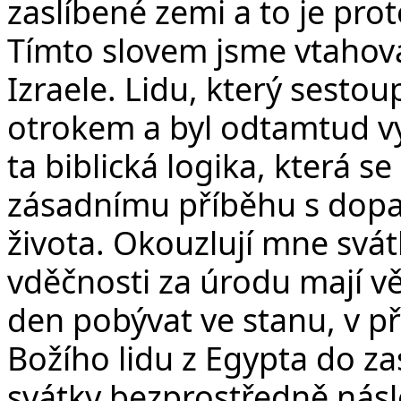
zaslíbené zemi a to je prot
Tímto slovem jsme vtahov
Izraele. Lidu, který sestou
otrokem a byl odtamtud vyv
ta biblická logika, která s
zásadnímu příběhu s dopad
života. Okouzlují mne svát
vděčnosti za úrodu mají vě
den pobývat ve stanu, v př
Božího lidu z Egypta do za
svátky bezprostředně násl