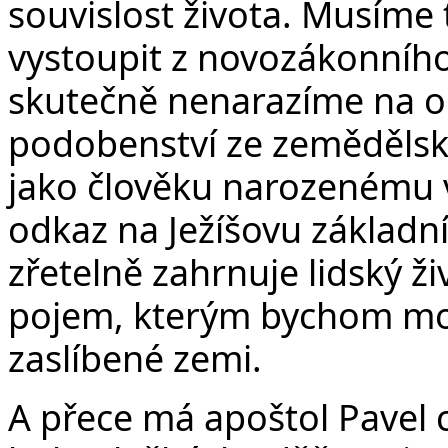
souvislost života. Musíme
vystoupit z novozákonního
skutečně nenarazíme na od
podobenství ze zemědělské
jako člověku narozenému v
odkaz na Ježíšovu základní
zřetelně zahrnuje lidský ži
pojem, kterým bychom mohl
zaslíbené zemi.
A přece má apoštol Pavel c