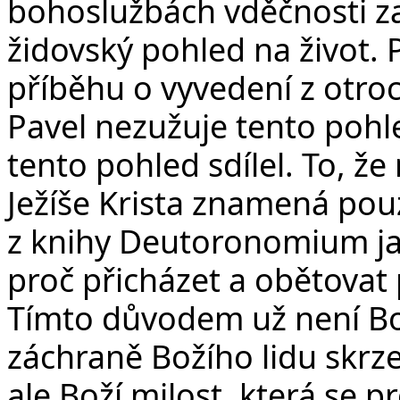
bohoslužbách vděčnosti z
židovský pohled na život.
příběhu o vyvedení z otroct
Pavel nezužuje tento pohl
tento pohled sdílel. To, ž
Ježíše Krista znamená pou
z knihy Deutoronomium j
proč přicházet a obětovat
Tímto důvodem už není Boží
záchraně Božího lidu skrze
ale Boží milost, která se pr