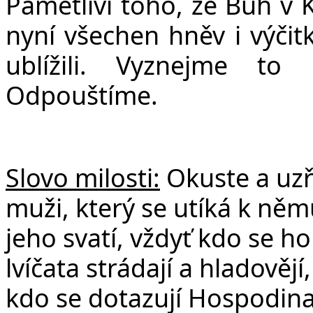
Pamětlivi toho, že Bůh v 
nyní všechen hněv i výči
ublížili. Vyznejme to 
Odpouštíme.
Slovo milosti:
Okuste a uzř
muži, který se utíká k něm
jeho svatí, vždyť kdo se ho
lvíčata strádají a hladověj
kdo se dotazují Hospodina