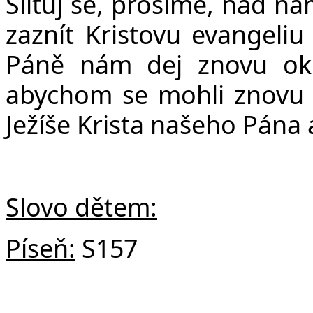
Slituj se, prosíme, nad n
zaznít Kristovu evangeliu
Páně nám dej znovu okus
abychom se mohli znovu r
Ježíše Krista našeho Pána 
Slovo dětem:
Píseň:
S157