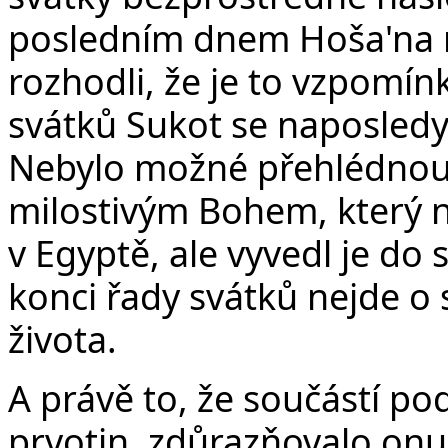
posledním dnem Hoša'na ra
rozhodli, že je to vzpomín
svátků Sukot se naposledy
Nebylo možné přehlédnout,
milostivým Bohem, který ne
v Egyptě, ale vyvedl je do
konci řady svátků nejde o s
života.
A právě to, že součástí po
prvotin, zdůrazňovalo onu