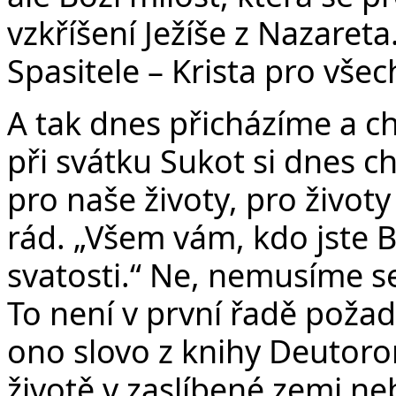
vzkříšení Ježíše z Nazareta
Spasitele – Krista pro všech
A tak dnes přicházíme a c
při svátku Sukot si dnes 
pro naše životy, pro život
rád. „Všem vám, kdo jste 
svatosti.“ Ne, nemusíme s
To není v první řadě požad
ono slovo z knihy Deutoro
životě v zaslíbené zemi n