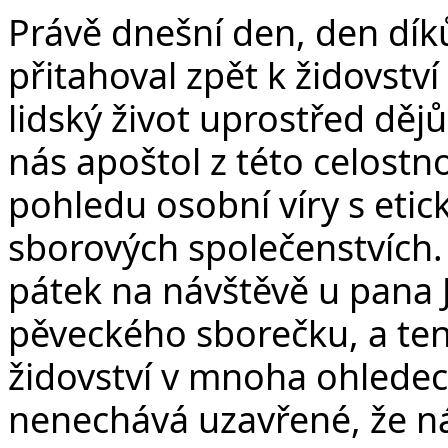
Právě dnešní den, den dík
přitahoval zpět k židovst
lidský život uprostřed dějů
nás apoštol z této celostn
pohledu osobní víry s eti
sborových společenstvích.
pátek na návštěvě u pana 
pěveckého sborečku, a ten
židovství v mnoha ohledech
nenechává uzavřené, že n