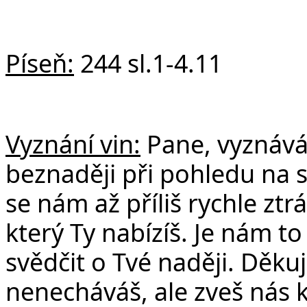
Píseň:
244 sl.1-4.11
Vyznání vin:
Pane, vyznáv
beznaději při pohledu na 
se nám až příliš rychle ztr
který Ty nabízíš. Je nám to
svědčit o Tvé naději. Děku
nenecháváš, ale zveš nás 