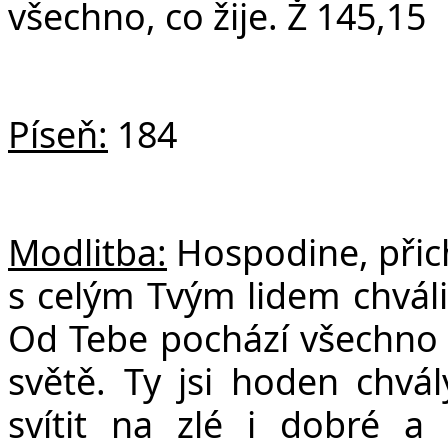
všechno, co žije. Ž 145,15
Píseň:
184
Modlitba:
Hospodine, přic
s celým Tvým lidem chválil
Od Tebe pochází všechno 
světě. Ty jsi hoden chvá
svítit na zlé i dobré a 