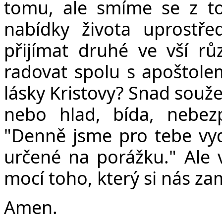
tomu, ale smíme se z to
nabídky života uprostře
přijímat druhé ve vší r
radovat spolu s apoštole
lásky Kristovy? Snad souž
nebo hlad, bída, nebez
"Denně jsme pro tebe vyd
určené na porážku." Ale 
mocí toho, který si nás zam
Amen.