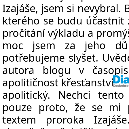
Izajáše, jsem si nevybral.
kterého se budu účastnit
pročítání výkladu a promýš
moc jsem za jeho důr
potřebujeme slyšet. Uvědo
autora blogu v časopis
apolitičnost křesťanství. P
apolitický. Nechci tento
pouze proto, že se mi 
textem proroka Izajáše