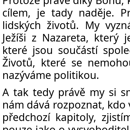
cílem, je tady naděje. 
lidských životů. My vyz
Ježíši z Nazareta, který 
které jsou součástí společ
Životů, které se nemohou
nazýváme politikou.
A tak tedy právě my si sm
nám dává rozpoznat, kdo v
předchozí kapitoly, zjis
pouze jako o vysvoboditeli