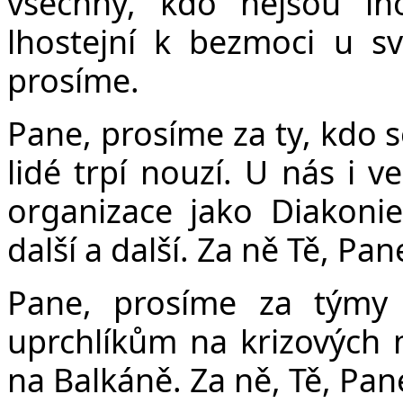
všechny, kdo nejsou lho
lhostejní k bezmoci u sv
prosíme.
Pane, prosíme za ty, kdo 
lidé trpí nouzí. U nás i 
organizace jako Diakonie
další a další. Za ně Tě, Pa
Pane, prosíme za týmy 
uprchlíkům na krizových m
na Balkáně. Za ně, Tě, Pan