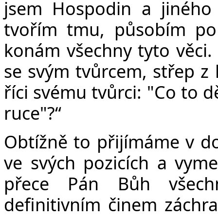
jsem Hospodin a jiného 
tvořím tmu, působím pok
konám všechny tyto věci.
se svým tvůrcem, střep z 
říci svému tvůrci: "Co to 
ruce"?“
Obtížně to přijímáme v do
ve svých pozicích a vymez
přece Pán Bůh všech
definitivním činem záchra