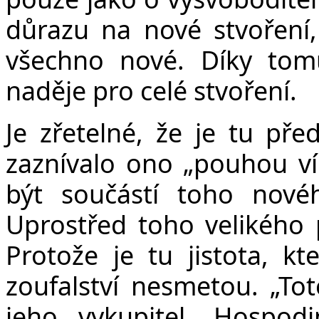
důrazu na nové stvoření, 
všechno nové. Díky tomu
naděje pro celé stvoření.
Je zřetelné, že je tu pře
zaznívalo ono „pouhou ví
být součástí toho novéh
Uprostřed toho velikého 
Protože je tu jistota, k
zoufalství nesmetou. „Tot
jeho vykupitel, Hospod