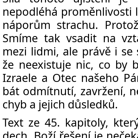
nepodléhá proměnlivosti l
náporům strachu. Proto
Smíme tak vsadit na vzt
mezi lidmi, ale právě i se
že neexistuje nic, co by 
Izraele a Otec našeho Pá
bát odmítnutí, zavržení, 
chyb a jejich důsledků.
Text ze 45. kapitoly, kter
dech. Boží řešení je neče