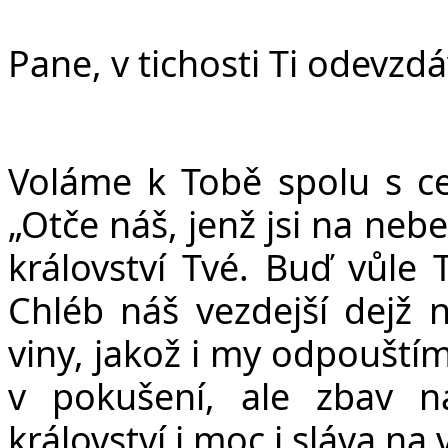
Pane, v tichosti Ti odevzd
Voláme k Tobě spolu s ce
„Ot
č
e ná
š
, jen
ž
jsi na nebe
království Tvé. Bu
ď
v
ů
le 
Chléb ná
š
vezdej
š
í dej
ž
n
viny, jako
ž
i my odpou
š
tí
v poku
š
ení, ale zbav 
království i moc i sláva na 