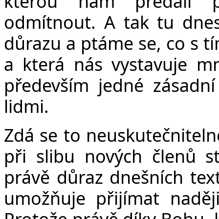
kterou nám předali p
odmítnout. A tak tu dnes
důrazu a ptáme se, co s tí
a která nás vystavuje 
především jedné zásadní 
lidmi.
Zdá se to neuskutečnitelné
při slibu nových členů s
právě důraz dnešních tex
umožňuje přijímat naděj
Protože právě díky Bohu, kt