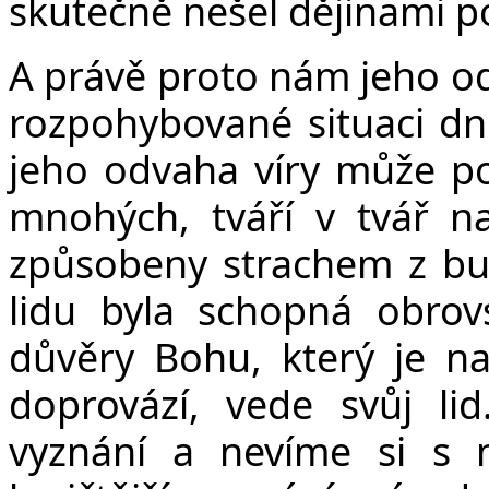
skutečně nešel dějinami p
A právě proto nám jeho o
rozpohybované situaci dn
jeho odvaha víry může pom
mnohých, tváří v tvář n
způsobeny strachem z bu
lidu byla schopná obrov
důvěry Bohu, který je na
doprovází, vede svůj l
vyznání a nevíme si s 