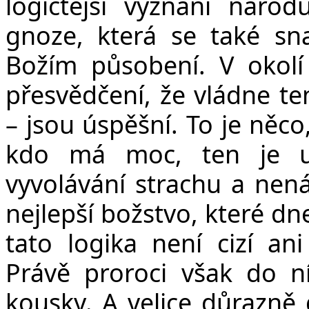
logičtější vyznání náro
gnoze, která se také sn
Božím působení. V okolí 
přesvědčení, že vládne te
– jsou úspěšní. To je něco
kdo má moc, ten je urču
vyvolávání strachu a nenáv
nejlepší božstvo, které d
tato logika není cizí an
Právě proroci však do ní
kousky. A velice důrazně d