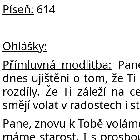
Píseň:
614
Ohlášky:
Přímluvná modlitba:
Pane
dnes ujištěni o tom, že Ti
rozdíly. Že Ti záleží na 
smějí volat v radostech i s
Pane, znovu k Tobě volám
máme starost. I s prosbou