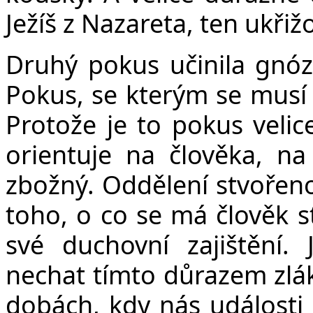
Ježíš z Nazareta, ten ukřiž
Druhý pokus učinila gnóz
Pokus, se kterým se musí 
Protože je to pokus velic
orientuje na člověka, na
zbožný. Oddělení stvořenos
toho, o co se má člověk s
své duchovní zajištění
nechat tímto důrazem zlák
dobách, kdy nás události 