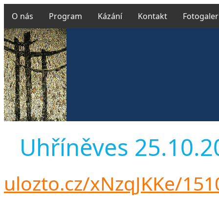
O nás
Program
Kázání
Kontakt
Fotogaler
Uhříněves 25.10.201
ulozto.cz/xNzqJKKe/15