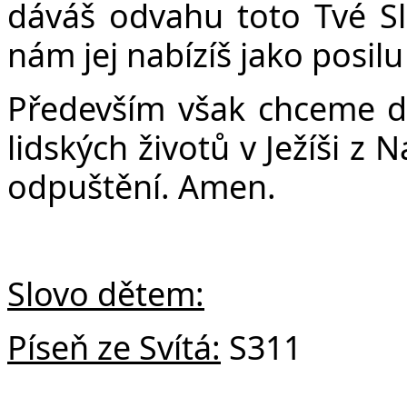
Č
dáváš odvahu toto Tvé Slo
nám jej nabízíš jako posil
Především však chceme děk
lidských životů v Ježíši z 
odpuštění. Amen.
Slovo dětem:
Píseň ze Svítá:
S311