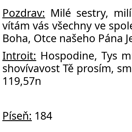
F
Pozdrav:
Milé sestry, milí 
vítám vás všechny ve spole
Boha, Otce našeho Pána Jež
Introit:
Hospodine, Tys mů
shovívavost Tě prosím, smi
119,57n
Píseň:
184