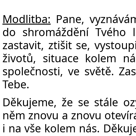
Modlitba:
Pane, vyznáváme
do shromáždění Tvého l
zastavit, ztišit se, vystou
životů, situace kolem n
společnosti, ve světě. Zas
Tebe.
Děkujeme, že se stále o
něm znovu a znovu otevír
i na vše kolem nás. Děku