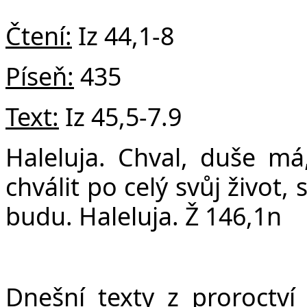
v
Čtení:
Iz 44,1-8
Píseň:
435
Text:
Iz 45,5-7.9
Haleluja. Chval, duše m
chválit po celý svůj život
budu. Haleluja. Ž 146,1n
Dnešní texty z proroctví