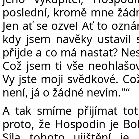
poslední, kromě mne žádn
Jen ať se ozve! Ať to ozná
kdy jsem navěky ustavil 
přijde a co má nastat? Ne
Což jsem ti vše neohlaš
Vy jste moji svědkové. Co
není, já o žádné nevím."“
A tak smíme přijímat tot
proto, že Hospodin je Boh
Síla tohoto ujištění j