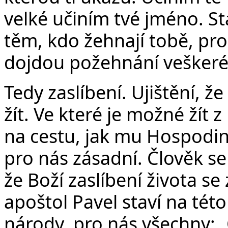
velké učiním tvé jméno. 
těm, kdo žehnají tobě, prokl
dojdou požehnání veškeré
Tedy zaslíbení. Ujištění, ž
žít. Ve které je možné žít 
na cestu, jak mu Hospodin p
pro nás zásadní. Člověk se 
že Boží zaslíbení života se z
apoštol Pavel staví na tét
národy, pro nás všechny: „