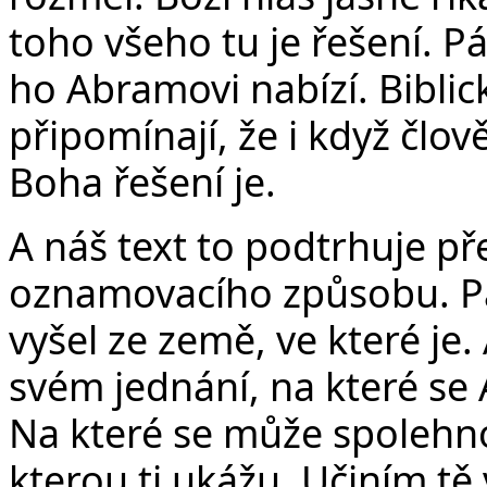
toho všeho tu je řešení. P
ho Abramovi nabízí. Biblic
připomínají, že i když člov
Boha řešení je.
A náš text to podtrhuje p
oznamovacího způsobu. P
vyšel ze země, ve které je.
svém jednání, na které s
Na které se může spolehno
kterou ti ukážu. Učiním t