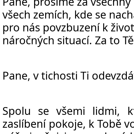
Pane, prosíme za všechny 
všech zemích, kde se nachá
pro nás povzbuzení k živo
náročných situací. Za to T
Pane, v tichosti Ti odevzd
Spolu se všemi lidmi, k
zaslíbení pokoje, k Tobě 