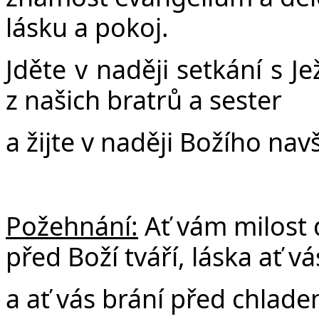
lásku a pokoj.
Jděte v naději setkání s 
z našich bratrů a sester
a žijte v naději Božího navš
Požehnání:
Ať vám milost
před Boží tváří, láska ať vá
a ať vás brání před chlad