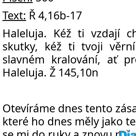
v
Text:
Ř 4,16b-17
Haleluja. Kéž ti vzdají 
skutky, kéž ti tvoji věr
slavném kralování, ať pr
Haleluja. Ž 145,10n
Otevíráme dnes tento zása
které ho dnes měly jako t
se mi do ruky a znovu mě u