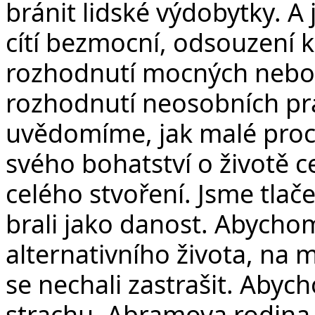
bránit lidské výdobytky. A j
cítí bezmocní, odsouzení k
rozhodnutí mocných nebo s
rozhodnutí neosobních pra
uvědomíme, jak malé proce
svého bohatství o životě cel
celého stvoření. Jsme tlač
brali jako danost. Abycho
alternativního života, na
se nechali zastrašit. Abyc
strachu. Abramova rodina ž