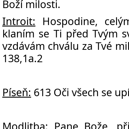
F
Boží milosti.
Introit:
Hospodine, celým
klaním se Ti před Tvým
vzdávám chválu za Tvé mil
138,1a.2
Píseň:
613 Oči všech se upí
Modlitba:
Pane Bože, při