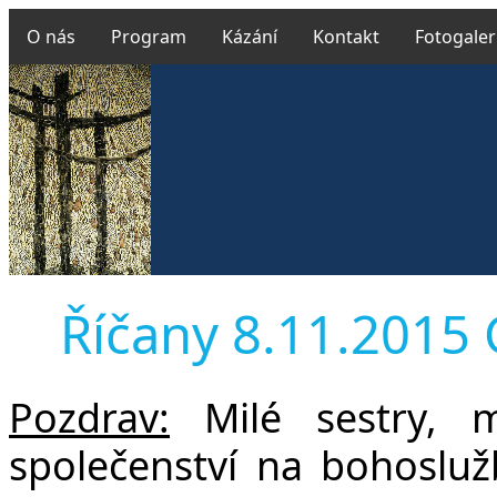
O nás
Program
Kázání
Kontakt
Fotogaler
Říčany 8.11.2015 G
Pozdrav:
Milé sestry, m
společenství na bohosluž