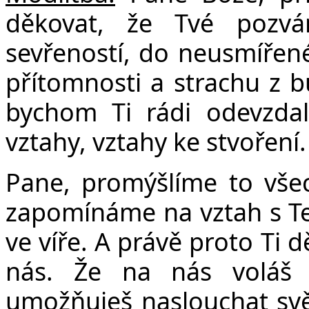
děkovat, že Tvé pozvá
Č
sevřeností, do neusmířené
přítomnosti a strachu z 
bychom Ti rádi odevzdal
vztahy, vztahy ke stvoření.
Pane, promýšlíme to všec
zapomínáme na vztah s T
ve víře. A právě proto Ti
nás. Že na nás voláš
umožňuješ naslouchat svěd