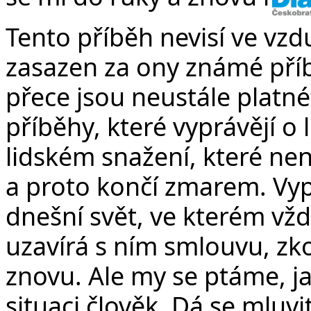
Tento příběh nevisí ve vzdu
zasazen za ony známé příbě
přece jsou neustále platné
příběhy, které vyprávějí o
lidském snažení, které ne
a proto končí zmarem. Vyp
dnešní svět, ve kterém vž
uzavírá s ním smlouvu, zk
znovu. Ale my se ptáme, 
situaci člověk. Dá se mluv