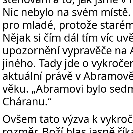
Nic nebylo na svém místě. O
pro mladé, protože starém
Nějak si čím dál tím víc uv
upozornění vypravěče na 
jiného. Tady jde o vykročen
aktuální právě v Abramově
věku. „Abramovi bylo sedm
Cháranu.“
Ovšem tato výzva k vykroč
rozměr. Boží hlas jasně ří