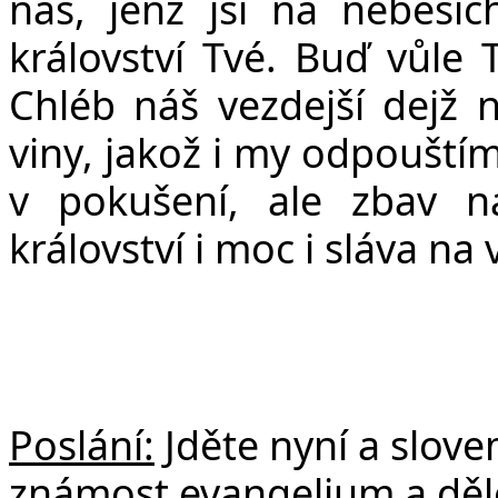
ná
š
, jen
ž
jsi na nebesíc
království Tvé. Bu
ď
v
ů
le 
Chléb ná
š
vezdej
š
í dej
ž
n
viny, jako
ž
i my odpou
š
tí
v poku
š
ení, ale zbav 
království i moc i sláva na 
Poslání:
Jděte nyní a slov
známost evangelium a dělej