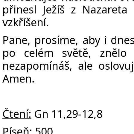
přinesl Ježíš z Nazareta
vzkříšení.
Pane, prosíme, aby i dne
po celém světě, znělo 
nezapomínáš, ale oslovuj
Amen.
Čtení:
Gn 11,29-12,8
Píseň:
500