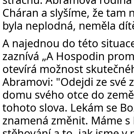
Cháran a slyšíme, že tam 
byla neplodná, neměla dít
A najednou do této situac
zaznívá „A Hospodin promlu
otevírá možnost skutečnéh
Abramovi: "Odejdi ze své z
domu svého otce do země, 
tohoto slova. Lekám se Bo
znamená změnit. Máme s Ma
stěhování a to, jak jsme v