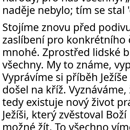
naděje nebylo; tím se sta
Stojíme znovu před podiv
zaslíbení pro konkrétního 
mnohé. Zprostřed lidské b
všechny. My to známe, vyp
Vyprávíme si příběh Ježíše
došel na kříž. Vyznáváme, ž
tedy existuje nový život p
Ježíši, který zvěstoval Boží
možné žít. To všechno víme