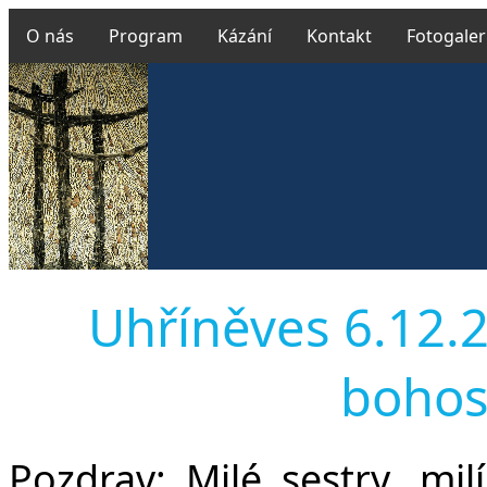
O nás
Program
Kázání
Kontakt
Fotogaler
Uhříněves 6.12.20
bohos
Pozdrav:
Milé sestry, milí 