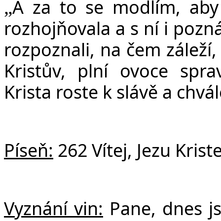
A za to se modlím, aby 
„
rozhojňovala a s ní i pozn
rozpoznali, na čem záleží,
Kristův, plní ovoce spra
Krista roste k slávě a chvá
Píseň:
262 Vítej, Jezu Krist
Vyznání vin:
Pane, dnes js