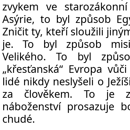
zvykem ve starozákonn
Asýrie, to byl způsob Eg
Zničit ty, kteří sloužili ji
je. To byl způsob misi
Velikého. To byl způso
„křesťanská“ Evropa vůč
lidé nikdy neslyšeli o Jež
za člověkem. To je z
náboženství prosazuje bo
chudé.