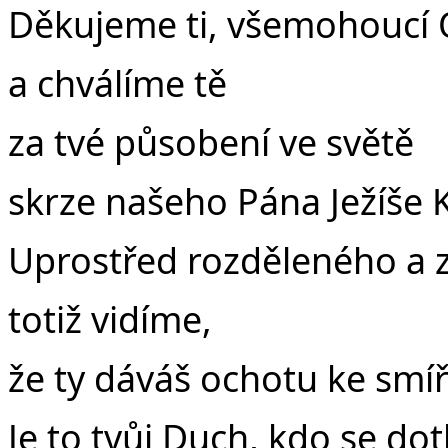
Děkujeme ti, všemohoucí 
a chválíme tě
za tvé působení ve světě
skrze našeho Pána Ježíše K
Uprostřed rozděleného a 
totiž vidíme,
že ty dáváš ochotu ke smíř
Je to tvůj Duch, kdo se dotk