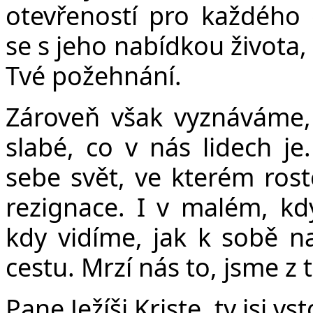
otevřeností pro každého
se s jeho nabídkou života
Tvé požehnání.
Zároveň však vyznáváme, 
slabé, co v nás lidech j
sebe svět, ve kterém rost
rezignace. I v malém, kdy
kdy vidíme, jak k sobě n
cestu. Mrzí nás to, jsme z 
Pane Ježíši Kriste, ty jsi 