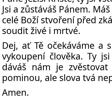
Č
Jsi a zůstáváš Pánem. Máš 
celé Boží stvoření před zk
soudit živé i mrtvé.
Dej, ať Tě očekáváme a s
vykoupení člověka. Ty jsi
dáváš nám je zvěstovat
pominou, ale slova tvá n
Amen.