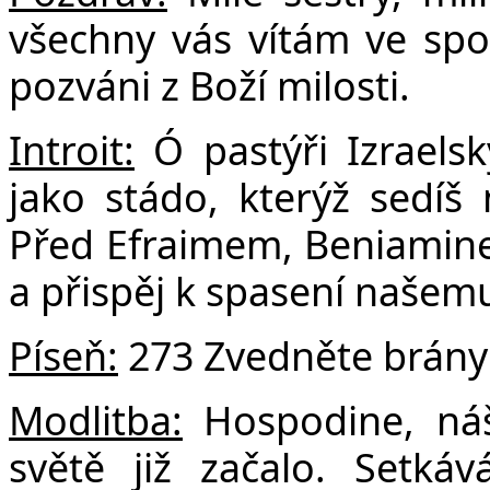
F
všechny vás vítám ve spol
pozváni z Boží milosti.
Introit:
Ó pastýři Izraelsk
jako stádo, kterýž sedíš 
Před Efraimem, Beniamin
a přispěj k spasení našemu
Píseň:
273 Zvedněte brány
Modlitba:
Hospodine, náš 
světě již začalo. Setk