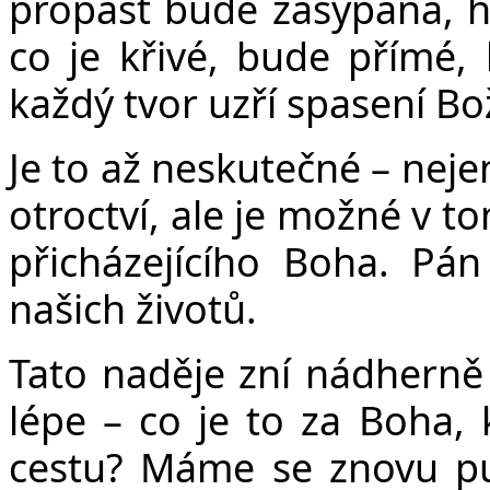
propast bude zasypána, h
co je křivé, bude přímé,
každý tvor uzří spasení Bož
Je to až neskutečné – neje
otroctví, ale je možné v t
přicházejícího Boha. Pán
našich životů.
Tato naděje zní nádherně
lépe – co je to za Boha, k
cestu? Máme se znovu pus