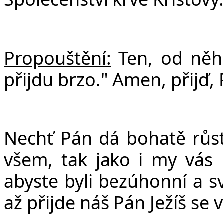
Propouštění:
Ten, od něho
přijdu brzo." Amen, přijď, P
Nechť Pán dá bohatě růst 
všem, tak jako i my vás m
abyste byli bezúhonní a 
až přijde náš Pán Ježíš se