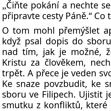
Čiňte pokání a nechte se
„
připravte cesty Páně.“ Co t
O tom mohl přemýšlet apo
když psal dopis do sboru
nad tím, jak je možné, že
Kristu za člověkem, nec
trpět. A přece je veden sv
Ke snaze povzbudit, ke sn
sboru ve Filipech. Ujistit
smutku z konfliktů, které p