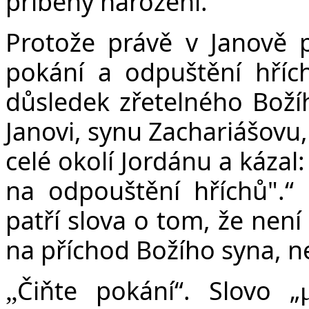
příběhy narození.
Protože právě v Janově p
pokání a odpuštění hřích
důsledek zřetelného Božíh
Janovi, synu Zachariášovu,
celé okolí Jordánu a kázal:
na odpouštění hříchů".“ 
patří slova o tom, že není
na příchod Božího syna, ne
Čiňte pokání“. Slovo „
„