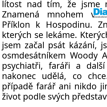
lítost nad tím, že jsme n
Znamená mnohem více.
Příklon k Hospodinu. Zn
kterých se lekáme. Kterých
jsem začal psát kázání, j
osmdesátníkem Woody All
psychiatři, faráři a další
nakonec udělá, co chc
případě farář ani nikdo j
život podle svých představ