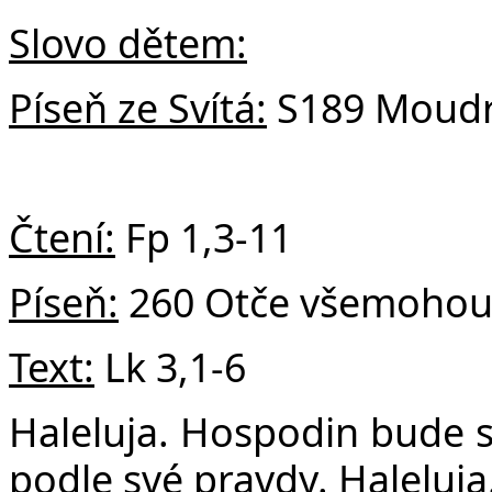
Slovo dětem:
Píseň ze Svítá:
S189 Moudro
Čtení:
Fp 1,3-11
Píseň:
260 Otče všemohou
Text:
Lk 3,1-6
Haleluja. Hospodin
bude s
podle své pravdy. Haleluja