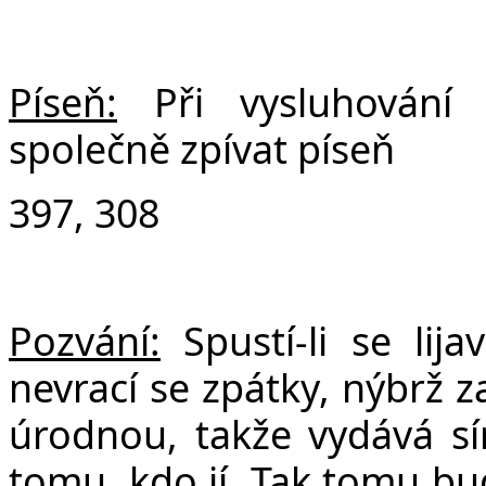
Píseň:
Při vysluhování
společně zpívat píseň
397, 308
Pozvání:
Spustí-li se li
nevrací se zpátky, nýbrž z
úrodnou, takže vydává sí
tomu, kdo jí. Tak tomu bu