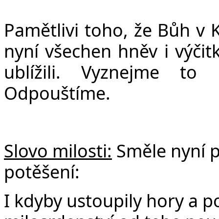
Pamětlivi toho, že Bůh v 
nyní všechen hněv i výči
ublížili. Vyznejme to 
Odpouštíme.
Slovo milosti:
Směle
nyní p
potěšení:
I kdyby ustoupily hory a 