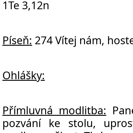
1Te 3,12n
Píseň:
274 Vítej nám, host
Ohlášky:
Přímluvná modlitba:
Pane
pozvání ke stolu, upro