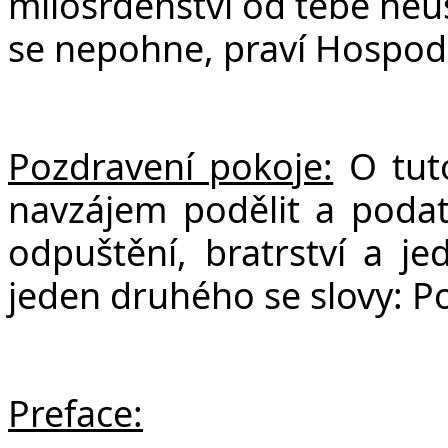
milosrdenství od tebe ne
se nepohne, praví Hospodin
Pozdravení pokoje:
O tuto
navzájem podělit a poda
odpuštění, bratrství a je
jeden druhého se slovy: P
Preface: