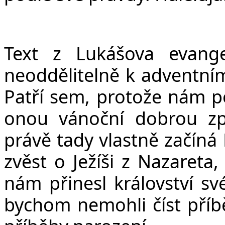
v
Text z Lukášova evangel
neoddělitelně k adventním
Patří sem, protože nám 
onou vánoční dobrou zp
právě tady vlastně začíná 
zvěst o Ježíši z Nazareta,
nám přinesl království sv
bychom nemohli číst příb