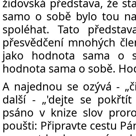
židovská představa, že sta
samo o sobě bylo tou na
spoléhat. Tato představ
přesvědčení mnohých členů
jako hodnota sama o so
hodnota sama o sobě. Hodn
A najednou se ozývá - „č
další - „'dejte se pokřtí
psáno v knize slov prorok
poušti: Připravte cestu Pá