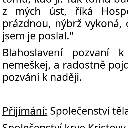
z mých úst, říká Hosp
prázdnou, nýbrž vykoná, 
jsem je poslal."
Blahoslavení pozvaní 
nemeškej, a radostně pojď
pozvání k naději.
Přijímání:
Společenství těla
Společenství krve Kristovy