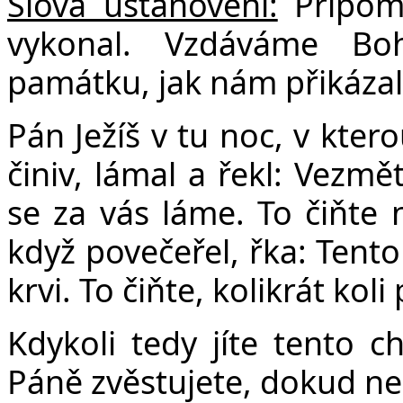
Slova ustanovení:
Připomí
vykonal. Vzdáváme Boh
památku, jak nám přikázal
Pán Ježíš v tu noc, v ktero
činiv, lámal a řekl: Vezmět
se za vás láme. To čiňte 
když povečeřel, řka: Tento
krvi. To čiňte, kolikrát ko
Kdykoli tedy jíte tento ch
Páně zvěstujete, dokud ne