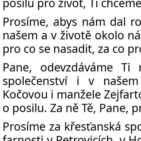
posilu pro život, Ti chcem
Prosíme, abys nám dal roz
našem a v životě okolo ná
pro co se nasadit, za co pr
Pane, odevzdáváme Ti
společenství i v naše
Kočovou i manžele Zejfart
o posilu. Za ně Tě, Pane, 
Prosíme za křesťanská spo
farnosti v Petrovicích, v H