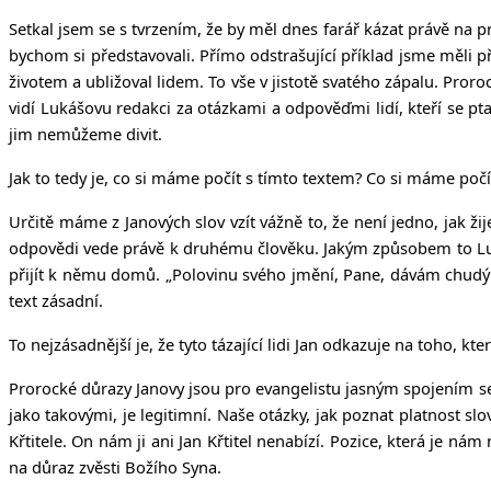
Setkal jsem se s tvrzením, že by měl dnes farář kázat právě na pro
bychom si představovali. Přímo odstrašující příklad jsme měli pře
životem a ubližoval lidem. To vše v jistotě svatého zápalu. Pror
vidí Lukášovu redakci za otázkami a odpověďmi lidí, kteří se ptaj
jim nemůžeme divit.
Jak to tedy je, co si máme počít s tímto textem? Co si máme počít
Určitě máme z Janových slov vzít vážně to, že není jedno, jak 
odpovědi vede právě k druhému člověku. Jakým způsobem to Luk
přijít k němu domů. „Polovinu svého jmění, Pane, dávám chudým
text zásadní.
To nejzásadnější je, že tyto tázající lidi Jan odkazuje na toho, k
Prorocké důrazy Janovy jsou pro evangelistu jasným spojením se
jako takovými, je legitimní. Naše otázky, jak poznat platnost s
Křtitele. On nám ji ani Jan Křtitel nenabízí. Pozice, která je n
na důraz zvěsti Božího Syna.