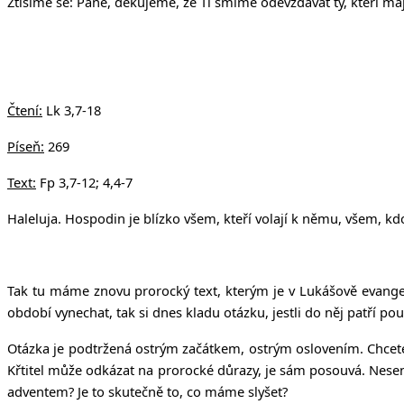
Ztišíme se: Pane, děkujeme, že Ti smíme odevzdávat ty, kteří ma
Čtení:
Lk 3,7-18
Píseň:
269
Text:
Fp 3,7-12; 4,4-7
Haleluja. Hospodin je blízko všem, kteří volají k němu, všem, kd
Tak tu máme znovu prorocký text, kterým je v Lukášově evangel
období vynechat, tak si dnes kladu otázku, jestli do něj patří po
Otázka je podtržená ostrým začátkem, ostrým oslovením. Chcete 
Křtitel může odkázat na prorocké důrazy, je sám posouvá. Nesen
adventem? Je to skutečně to, co máme slyšet?