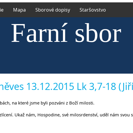
ie
Mapa
Sborové dopisy
Staršovstvo
Farní sbor
ské církve 
něves 13.12.2015 Lk 3,7-18 (Jiří
žbách, na které jsme byli pozváni z Boží milosti.
íněvsi a Ří
lícení. Ukaž nám, Hospodine, své milosrdenství, uděl nám svou sp