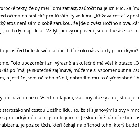
rocké texty, že by měl lidmi zatřást, zaútočit na jejich klid. Zajím
d očima na biblické pro třicátníky ve filmu „Křížová cesta“ v post
ocký étos není sám o sobě zárukou, že jde o zvěst Božího slova. Zá
í, co tedy mají dělat. Vždyť Janovy odpovědi jsou u Lukáše tak mír
 uprostřed bolesti své osobní i lidí okolo nás s texty prorockými?
žijeme. Toto upozornění zní výrazně a skutečně má vést k otázce „
áš pojímá, je skutečně zajímavé, můžeme si vzpomenout na Zache
, a jestliže jsem někoho ošidil, nahradím mu to čtyřnásobně.“ Al
terý přichází po něm. Všechno tápání, všechny otázky a nejistota je
 starozákonní cestou Božího lidu. To, že si s Janovými slovy v mn
lov s prorockým étosem, jsou legitimní. Je skutečně náročné toto
ám nabízena, je pozice těch, kteří čekají na příchod toho, který bu