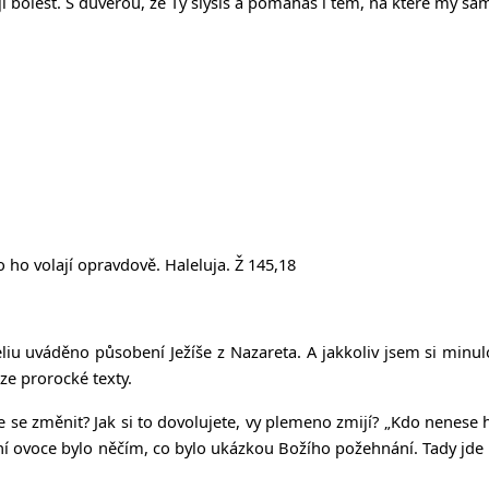
jí bolest. S důvěrou, že Ty slyšíš a pomáháš i těm, na které my 
o ho volají opravdově. Haleluja. Ž 145,18
iu uváděno působení Ježíše z Nazareta. A jakkoliv jsem si minu
uze prorocké texty.
se změnit? Jak si to dovolujete, vy plemeno zmijí? „Kdo nenese 
í ovoce bylo něčím, co bylo ukázkou Božího požehnání. Tady jde o