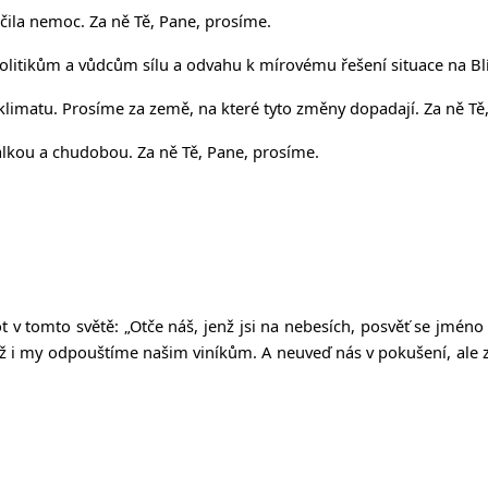
očila nemoc. Za ně Tě, Pane, prosíme.
olitikům a vůdcům sílu a odvahu k mírovému řešení situace na Bl
limatu. Prosíme za země, na které tyto změny dopadají. Za ně Tě
álkou a chudobou. Za ně Tě, Pane, prosíme.
ot v tomto světě:
„Ot
č
e ná
š
, jen
ž
jsi na nebesích, posv
ěť
se jméno 
ž
i my odpou
š
tíme na
š
im viník
ů
m. A neuve
ď
nás v poku
š
ení, ale