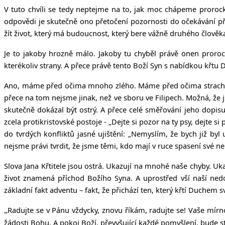
V tuto chvíli se tedy neptejme na to, jak moc chápeme prorocký
odpovědi je skutečně ono přetočení pozornosti do očekávání příc
žít život, který má budoucnost, který bere vážně druhého člověka
Je to jakoby hrozně málo. Jakoby tu chyběl právě onen proro
kterékoliv strany. A přece právě tento Boží Syn s nabídkou křtu 
Ano, máme před očima mnoho zlého. Máme před očima strach a n
přece na tom nejsme jinak, než ve sboru ve Filipech. Možná, že
skutečně dokázal být ostrý. A přece celé směřování jeho dopisu 
zcela protikristovské postoje - „Dejte si pozor na ty psy, dejte si
do tvrdých konfliktů jasné ujištění: „Nemyslím, že bych již byl
nejsme právi tvrdit, že jsme těmi, kdo mají v ruce spasení své ne
Slova Jana Křtitele jsou ostrá. Ukazují na mnohé naše chyby. Uk
život znamená příchod Božího Syna. A uprostřed vší naší nedok
základní fakt adventu – fakt, že přichází ten, který křtí Duchem s
Radujte se v Pánu vždycky, znovu říkám, radujte se! Vaše mírn
„
žádosti Bohu. A pokoj Boží, převyšující každé pomyšlení, bude stř