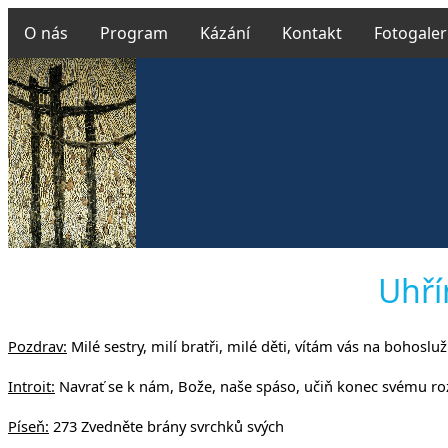
O nás
Program
Kázání
Kontakt
Fotogaler
Českobratr
Uhří
Pozdrav:
Milé sestry, milí bratři, milé děti, vítám vás na bohoslu
v Uhř
Introit:
Navrať se k nám, Bože, naše spáso, učiň konec svému roz
Píseň:
273 Zvedněte brány svrchků svých