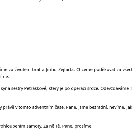
íme za životem bratra Jiřího Zejfarta. Chceme poděkovat za všec
síme.
 syna sestry Petráskové, který je po operaci srdce. Odevzdáváme T
išly právě v tomto adventním čase. Pane, jsme bezradní, nevíme, j
prohloubením samoty. Za ně Tě, Pane, prosíme.