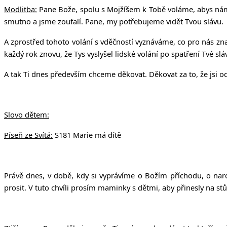
Modlitba:
Pane Bože, spolu s Mojžíšem k Tobě voláme, abys nám z
smutno a jsme zoufalí. Pane, my potřebujeme vidět Tvou slávu.
A zprostřed tohoto volání s vděčností vyznáváme, co pro nás z
každý rok znovu, že Tys vyslyšel lidské volání po spatření Tvé slá
A tak Ti dnes především chceme děkovat. Děkovat za to, že jsi o
Slovo dětem:
Píseň ze Svítá:
S181 Marie má dítě
Právě dnes, v době, kdy si vyprávíme o Božím příchodu, o naro
prosit. V tuto chvíli prosím maminky s dětmi, aby přinesly na st