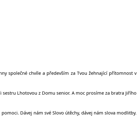
hny společné chvíle a především za Tvou žehnající přítomnost v
i sestru Lhotovou z Domu senior. A moc prosíme za bratra Jiřího
ak pomoci. Dávej nám své Slovo útěchy, dávej nám slova modlitby.