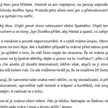
 étos Jana Křtitele. Vlastně se ani neptejme, na Janovy odpověd
hodu Božího Syna. Protože Jeho křest není jen o přehodnocení vla
 a vychází mu vstříc.
cký étos. Chybí jasné slovo odsouzení všeho špatného. Chybí te
Duchem a se slovy „Syn člověka přišel, aby hledal a spasil, co zah
enávist a prosté neporozumění. A v sobě máme únavu. Obrovskou
 jsme na tom lépe. Ale v každém případě tu máme před sebou podi
je ujištění o tom, že náš život nejde do ztracena. Že se máme po
 pozor na ty špatné dělníky, dejte si pozor na tu 'rozřízku'!“, píše 
 u cíle anebo již dosáhl dokonalosti; běžím však, abych se jí zmo
bo lidí kolem nás. Co ale můžeme tvrdit je, že se snažíme žít život
azují, že samotná naše snaha není něčím, co by dostačovalo. A pře
onalosti, uprostřed naší bolesti a trápení a konfliktů, má smy
vatým. A radovat se z toho.
ost ať je známa všem lidem. Pán je blízko. Netrapte se žádnou sta
ežit vaše srdce i mysl v Kristu Ježíši.“ Amen.