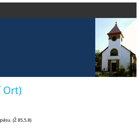
evangelické
 Ort)
čanech
ásu. (Ž 85,5.8)