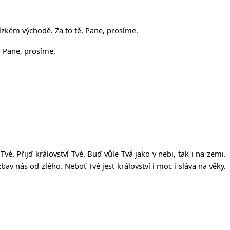
ízkém východě. Za to tě, Pane, prosíme.
, Pane, prosíme.
Tvé. P
ř
ij
ď
království Tvé. Bu
ď
v
ů
le Tvá jako v nebi, tak i na zemi.
 zbav nás od zlého. Nebo
ť
Tvé jest království i moc i sláva na v
ě
ky.