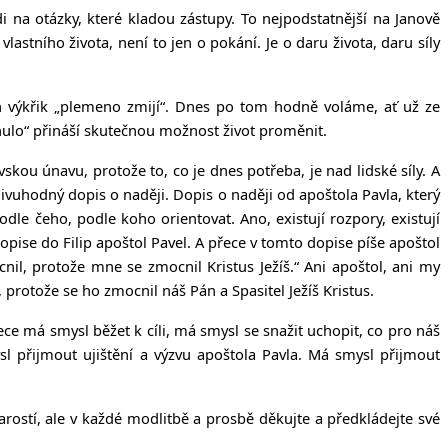
i na otázky, které kladou zástupy. To nejpodstatnější na Janově
stního života, není to jen o pokání. Je o daru života, daru síly
n výkřik „plemeno zmijí“. Dnes po tom hodně voláme, ať už ze
ynulo“ přináší skutečnou možnost život proměnit.
 únavu, protože to, co je dnes potřeba, je nad lidské síly. A
vuhodný dopis o naději. Dopis o naději od apoštola Pavla, který
dle čeho, podle koho orientovat. Ano, existují rozpory, existují
v dopise do Filip apoštol Pavel. A přece v tomto dopise píše apoštol
cnil, protože mne se zmocnil Kristus Ježíš.“ Ani apoštol, ani my
, protože se ho zmocnil náš Pán a Spasitel Ježíš Kristus.
ce má smysl běžet k cíli, má smysl se snažit uchopit, co pro náš
sl přijmout ujištění a výzvu apoštola Pavla. Má smysl přijmout
rostí, ale v každé modlitbě a prosbě děkujte a předkládejte své