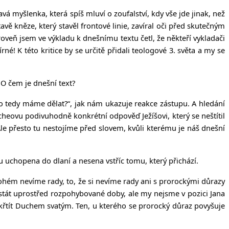
avá myšlenka, která spíš mluví o zoufalství, kdy vše jde jinak, než
avě kněze, který stavěl frontové linie, zavíral oči před skutečným
roveň jsem ve výkladu k dnešnímu textu četl, že někteří vykladači
né! K této kritice by se určitě přidali teologové 3. světa a my se
 O čem je dnešní text?
Co tedy máme dělat?“, jak nám ukazuje reakce zástupu. A hledání
ovu podivuhodně konkrétní odpověď Ježíšovi, který se neštítil
e přesto tu nestojíme před slovem, kvůli kterému je náš dnešní
 tu uchopena do dlaní a nesena vstříc tomu, který přichází.
ohém nevíme rady, to, že si nevíme rady ani s prorockými důrazy
 ustát uprostřed rozpohybované doby, ale my nejsme v pozici Jana
de křtít Duchem svatým. Ten, u kterého se prorocký důraz povyšuje