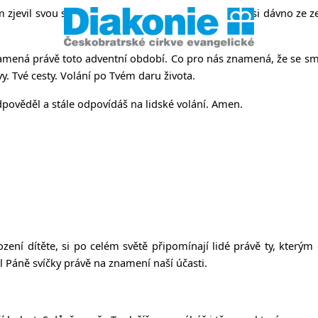
jevil svou slávu. Putujeme stejně jako Tvůj lid kdysi dávno ze z
namená právě toto adventní období. Co pro nás znamená, že se s
vy. Tvé cesty. Volání po Tvém daru života.
dpověděl a stále odpovídáš na lidské volání. Amen.
zení dítěte, si po celém světě připomínají lidé právě ty, kterým
ůl Páně svíčky právě na znamení naší účasti.