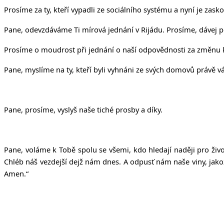
Prosíme za ty, kteří vypadli ze sociálního systému a nyní je zask
Pane, odevzdáváme Ti mírová jednání v Rijádu. Prosíme, dávej p
Prosíme o moudrost při jednání o naší odpovědnosti za změnu k
Pane, myslíme na ty, kteří byli vyhnáni ze svých domovů právě v
Pane, prosíme, vyslyš naše tiché prosby a díky.
Pane, voláme k Tobě spolu se všemi, kdo hledají naději pro živ
Chléb ná
š
vezdej
š
í dej
ž
nám dnes. A odpus
ť
nám na
š
e viny, jako
Amen.“