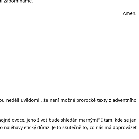
sami zapomínáme.
Amen.
lou neděli uvědomil, že není možné prorocké texty z adventního
hojné ovoce, jeho život bude shledán marným!“ I tam, kde se Jan
 naléhavý etický důraz. Je to skutečně to, co nás má doprovázet