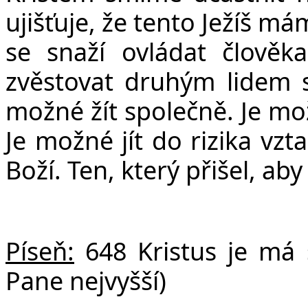
ujišťuje, že tento Ježíš 
se snaží ovládat člově
zvěstovat druhým lidem s
možné žít společně. Je mož
Je možné jít do rizika vzt
Boží. Ten, který přišel, ab
Píseň:
648 Kristus je má sí
Pane nejvyšší)