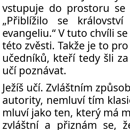
vstupuje do prostoru se zv
„Přiblížilo se královst
evangeliu.“ V tuto chvíli 
této zvěsti. Takže je to pr
učedníků, kteří tedy šli za
učí poznávat.
Ježíš učí. Zvláštním způs
autority, nemluví tím kla
mluví jako ten, který má m
zvláštní a přiznám se, 