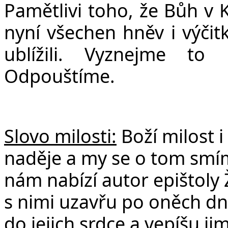
Pamětlivi toho, že Bůh v 
nyní všechen hněv i výči
ublížili. Vyznejme to 
Odpouštíme.
Slovo milosti:
Boží milost i
naděje a my se o tom smíme
nám nabízí autor epištoly 
s nimi uzavřu po oněch dn
do jejich srdce a vepíšu jim