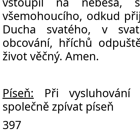
vstoupil na nebesa, 
všemohoucího, odkud přijd
Ducha svatého, v svat
obcování, hříchů odpuště
život věčný. Amen.
Píseň:
Při vysluhování
společně zpívat píseň
397