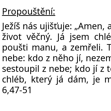
Propouštění:
Ježíš nás ujišťuje: „Amen,
život věčný. Já jsem chlé
poušti manu, a zemřeli. T
nebe: kdo z něho jí, nezem
sestoupil z nebe; kdo jí z
chléb, který já dám, je m
6,47-51