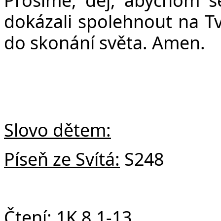
dokázali spolehnout na Tvo
do skonání světa. Amen.
Slovo dětem:
Píseň ze Svítá:
S248
Čtení:
1K 8,1-13