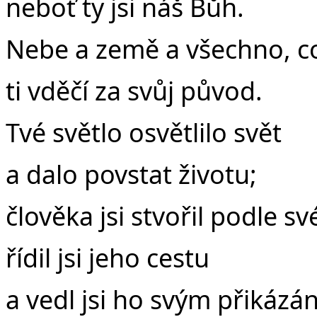
neboť ty jsi náš Bůh.
Nebe a země a všechno, co
ti vděčí za svůj původ.
Tvé světlo osvětlilo svět
a dalo povstat životu;
člověka jsi stvořil podle s
řídil jsi jeho cestu
a vedl jsi ho svým přikázá