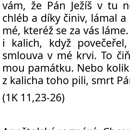
vám, že Pán Ježíš v tu no
chléb a díky činiv, lámal a 
mé, kteréž se za vás láme
i kalich, když povečeřel
smlouva v mé krvi. To čiňt
mou památku. Nebo kolikrát
z kalicha toho pili, smrt P
(1K 11,23-26)