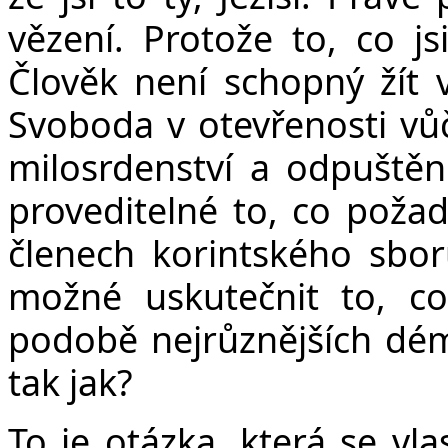
vězení. Protože to, co js
Člověk není schopný žít v
Svoboda v otevřenosti vů
milosrdenství a odpuštěn
proveditelné to, co poža
členech korintského sbor
možné uskutečnit to, c
podobě nejrůznějších dém
tak jak?
To je otázka, která se vla