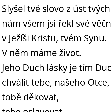
Slyšel tvé slovo z úst tvých
nám všem jsi řekl své věčn
v Ježíši Kristu, tvém Synu.
V něm máme život.
Jeho Duch lásky je tím Duc
chválit tebe, našeho Otce,
tobě děkovat,
tebe oslavovat