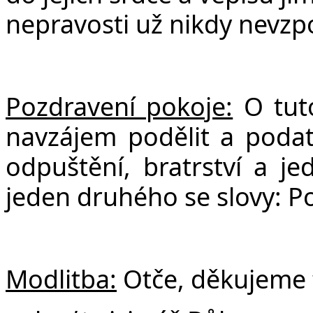
nepravosti už nikdy nevz
Pozdravení pokoje:
O tuto
navzájem podělit a poda
odpuštění, bratrství a je
jeden druhého se slovy: P
Modlitba:
Otče, děkujeme t