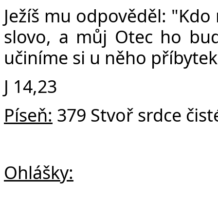
Ježíš mu odpověděl: "Kdo
slovo, a můj Otec ho bu
učiníme si u něho příbytek
J 14,23
Píseň:
379 Stvoř srdce čist
Ohlášky: