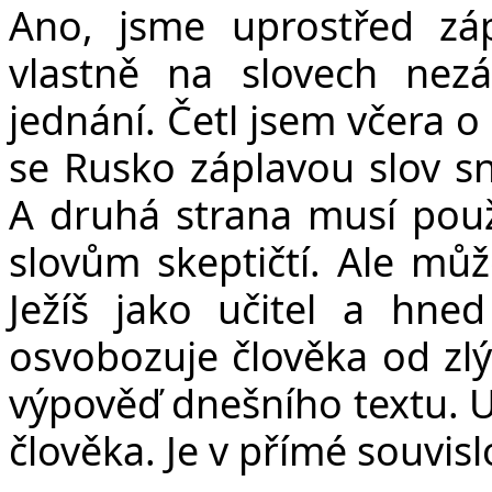
Ano, jsme uprostřed záp
vlastně na slovech nezá
jednání. Četl jsem včera o
se Rusko záplavou slov sn
A druhá strana musí použí
slovům skeptičtí. Ale můž
Ježíš jako učitel a hned
osvobozuje člověka od zlý
výpověď dnešního textu. U
člověka. Je v přímé souvislo