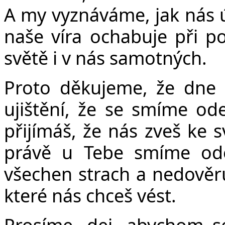
Č
A my vyznáváme, jak nás ú
naše víra ochabuje při p
světě i v nás samotných.
Proto děkujeme, že dne 
ujištění, že se smíme od
přijímáš, že nás zveš ke 
právě u Tebe smíme ode
všechen strach a nedověru
které nás chceš vést.
Prosíme, dej, abychom s