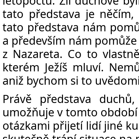
letopočtu. Zlí duchové byl
tato představa je něčím,
tato představa nám pomůž
a především nám pomůže uv
z Nazareta. Co to vlastně
kterém Ježíš mluví. Nemů
aniž bychom si to uvědomil
Právě představa duchů,
umožňuje v tomto období -
otázkami přijetí lidí jiné k
skutečně trápí situace na 