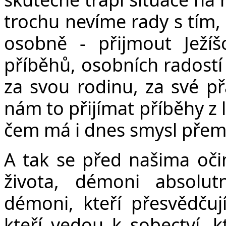
trochu nevíme rady s tím,
osobně - přijmout Ježí
příběhů, osobních radostí 
za svou rodinu, za své př
nám to přijímat příběhy z 
čem má i dnes smysl přemý
A tak se před našima oči
života, démoni absolutn
démoni, kteří přesvědčuj
kteří vedou k sobectví, 