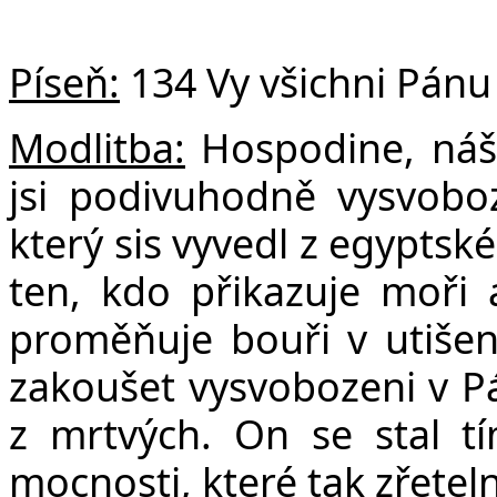
Píseň:
134 Vy všichni Pánu 
Modlitba:
Hospodine, náš
jsi podivuhodně vysvobo
který sis vyvedl z egyptsk
ten, kdo přikazuje moři 
proměňuje bouři v utišen
zakoušet vysvobozeni v Pánu
z mrtvých. On se stal t
mocnosti, které tak zřetel