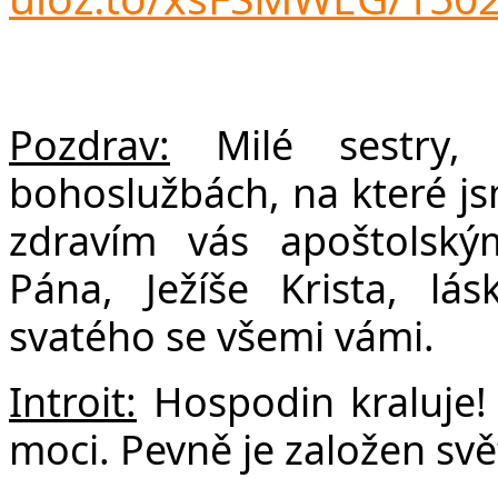
F
Pozdrav:
Milé sestry, 
bohoslužbách, na které j
zdravím vás apoštolsk
Pána, Ježíše Krista, l
svatého se všemi vámi.
Introit:
Hospodin kraluje!
moci. Pevně je založen svět