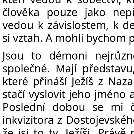
člověka pouze jako nepř
vedou k závislostem, k d
si vztah. A mohli bychom p
Jsou to démoni nejrůzn
společné. Mají představu
které přináší Ježíš z Naz
stačí vyslovit jeho jméno 
Poslední dobou se mi č
inkvizitora z Dostojevskéh
že jsi to ty, Ježíši. Práv