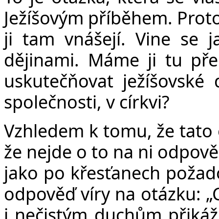
Ježíšovým příběhem. Protož
ji tam vnášejí. Vine se j
dějinami. Máme ji tu př
uskutečňovat ježíšovské 
společnosti, v církvi?
Vzhledem k tomu, že tato o
že nejde o to na ni odpově
jako po křesťanech požado
odpověď víry na otázku:
„
i nečistým duchům přikáž