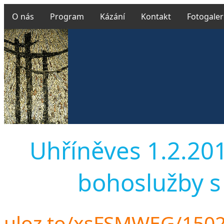
O nás
Program
Kázání
Kontakt
Fotogaler
Uhříněves 1.2.2015
bohoslužby s
uloz.to/xsFSMWEG/150