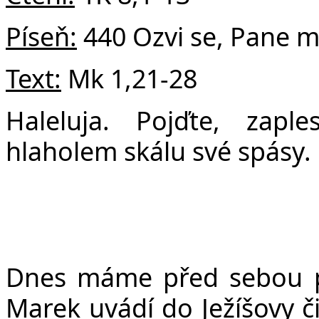
v
Píseň:
440 Ozvi se, Pane m
Text:
Mk 1,21-28
Haleluja. Pojďte, zapl
hlaholem skálu své spásy. 
Dnes máme před sebou př
Marek uvádí do Ježíšovy či