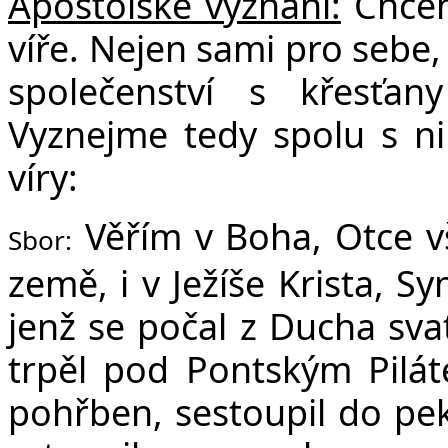
Apoštolské vyznání:
Chceme
víře. Nejen sami pro sebe, 
společenství s křesťa
Vyznejme tedy spolu s ni
víry:
Věřím v Boha, Otce v
Sbor:
země, i v Ježíše Krista, S
jenž se počal z Ducha sva
trpěl pod Pontským Pilát
pohřben, sestoupil do peke