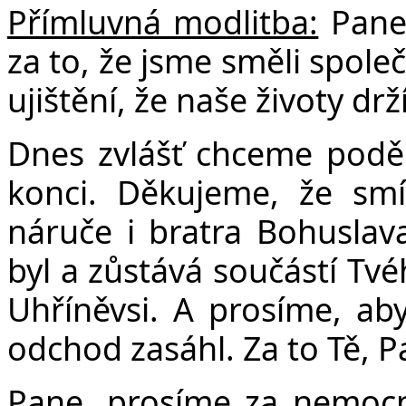
Přímluvná modlitba:
Pane
za to, že jsme směli spole
ujištění, že naše životy dr
Dnes zvlášť chceme poděko
konci. Děkujeme, že smím
náruče i bratra Bohuslav
byl a zůstává součástí Tvé
Uhříněvsi. A prosíme, aby
odchod zasáhl. Za to Tě, P
Pane, prosíme za nemocn