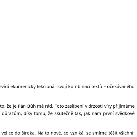
tevírá ekumenický lekcionář svojí kombinací textů – očekávaného
roto, že je Pán Bůh má rád. Toto zaslíbení v drzosti víry přijímáme
ho důrazům, díky tomu, že skutečně tak, jak nám první svědkové
velice do široka. Na to nové, co vzniká, se smíme těšit všichni.