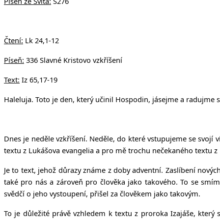
Píseň ze Svítá:
S276
Čtení:
Lk 24,1-12
Píseň:
336 Slavné Kristovo vzkříšení
Text:
Iz 65,17-19
Haleluja.
Toto je den, který učinil Hospodin, jásejme a radujme s
Dnes je neděle vzkříšení. Neděle, do které vstupujeme se svojí
textu z Lukášova evangelia a pro mě trochu nečekaného textu z 
Je to text, jehož důrazy známe z doby adventní. Zaslíbení nových v
také pro nás a zároveň pro člověka jako takového. To se smíme
svědčí o jeho vystoupení, přišel za člověkem jako takovým.
To je důležité právě vzhledem k textu z proroka Izajáše, který 