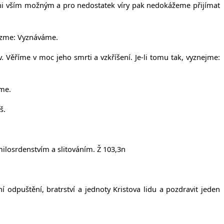
ováni vším možným a pro nedostatek víry pak nedokážeme přijímat
vězme: Vyznáváme.
. Věříme v moc jeho smrti a vzkříšení. Je-li tomu tak, vyznejme:
íme.
š.
milosrdenstvím a slitováním. Ž 103,3n
dpuštění, bratrství a jednoty Kristova lidu a pozdravit jeden