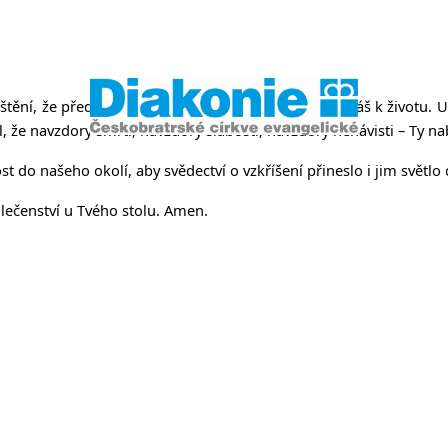
něvsi a Ř
ění, že před člověkem otevíráš život. Že se přiznáváš k životu. Up
til, že navzdory smrti, navzdory slabosti, navzdory nenávisti – Ty n
do našeho okolí, aby svědectví o vzkříšení přineslo i jim světlo d
lečenství u Tvého stolu. Amen.