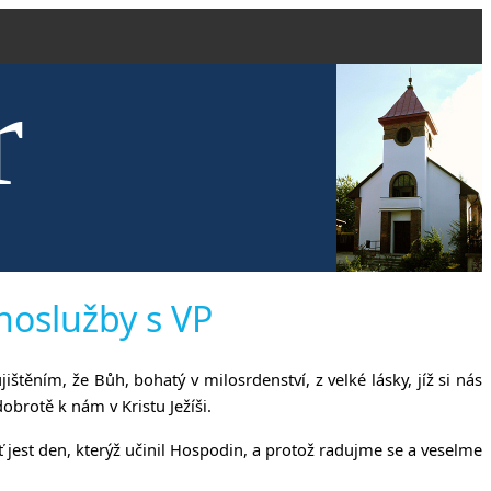
r
kve evang
ohoslužby s VP
ištěním, že Bůh, bohatý v milosrdenství, z velké lásky, jíž si nás
obrotě k nám v Kristu Ježíši.
oť jest den, kterýž učinil Hospodin, a protož radujme se a veselme