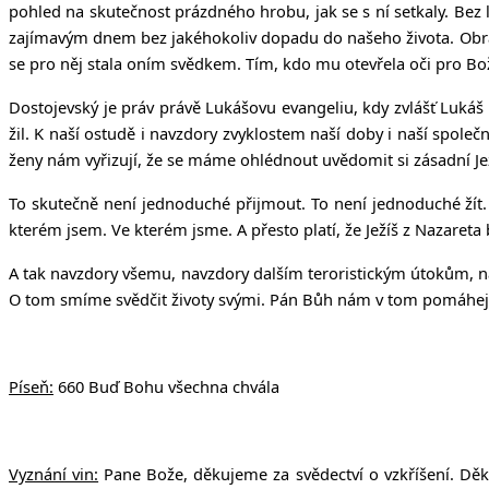
pohled na skutečnost prázdného hrobu, jak se s ní setkaly. Bez 
zajímavým dnem bez jakéhokoliv dopadu do našeho života. Obra
se pro něj stala oním svědkem. Tím, kdo mu otevřela oči pro Boží
Dostojevský je práv právě Lukášovu evangeliu, kdy zvlášť Lukáš 
žil. K naší ostudě i navzdory zvyklostem naší doby i naší společ
ženy nám vyřizují, že se máme ohlédnout uvědomit si zásadní Ježí
To skutečně není jednoduché přijmout. To není jednoduché žít. Ž
kterém jsem. Ve kterém jsme. A přesto platí, že Ježíš z Nazareta 
A tak navzdory všemu, navzdory dalším teroristickým útokům, 
O tom smíme svědčit životy svými. Pán Bůh nám v tom pomáhej
Píseň:
660 Buď Bohu všechna chvála
Vyznání vin:
Pane Bože, děkujeme za svědectví o vzkříšení. Děk