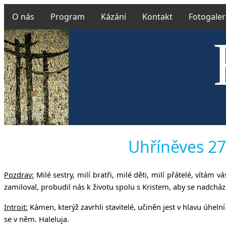
O nás
Program
Kázání
Kontakt
Fotogaler
Českobra
Uhříněves 27.
Pozdrav:
Milé sestry, milí bratři, milé děti, milí přátelé, vítá
zamiloval, probudil nás k životu spolu s Kristem, aby se nadcház
Introit:
Kámen, kterýž zavrhli stavitelé, učiněn jest v hlavu úhel
se v něm. Haleluja.