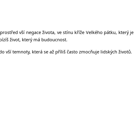
íčanech
rostřed vší negace života, ve stínu kříže Velkého pátku, který je
abízíš život, který má budoucnost.
o vší temnoty, která se až příliš často zmocňuje lidských životů.