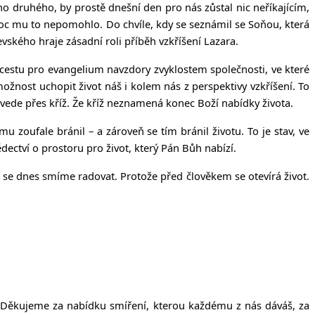
ho druhého, by prostě dnešní den pro nás zůstal nic neříkajícím,
c mu to nepomohlo. Do chvíle, kdy se seznámil se Soňou, která
vského hraje zásadní roli příběh vzkříšení Lazara.
á cestu pro evangelium navzdory zvyklostem společnosti, ve které
možnost uchopit život náš i kolem nás z perspektivy vzkříšení. To
, vede přes kříž. Že kříž neznamená konec Boží nabídky života.
 zoufale bránil – a zároveň se tím bránil životu. To je stav, ve
ědectví o prostoru pro život, který Pán Bůh nabízí.
e dnes smíme radovat. Protože před člověkem se otevírá život.
t. Děkujeme za nabídku smíření, kterou každému z nás dáváš, za