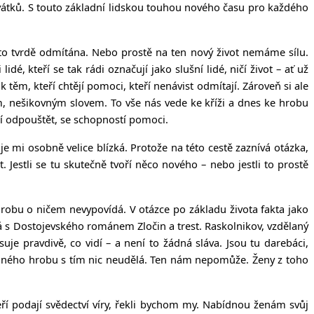
svátků. S touto základní lidskou touhou nového času pro každého
 to tvrdě odmítána. Nebo prostě na ten nový život nemáme sílu.
é, kteří se tak rádi označují jako slušní lidé, ničí život – ať už
 k těm, kteří chtějí pomoci, kteří nenávist odmítají. Zároveň si ale
, nešikovným slovem. To vše nás vede ke kříži a dnes ke hrobu
tí odpouštět, se schopností pomoci.
je mi osobně velice blízká. Protože na této cestě zaznívá otázka,
. Jestli se tu skutečně tvoří něco nového – nebo jestli to prostě
hrobu o ničem nevypovídá. V otázce po základu života fakta jako
á s Dostojevského románem Zločin a trest. Raskolnikov, vzdělaný
je pravdivě, co vidí – a není to žádná sláva. Jsou tu darebáci,
rázdného hrobu s tím nic neudělá. Ten nám nepomůže. Ženy z toho
teří podají svědectví víry, řekli bychom my. Nabídnou ženám svůj