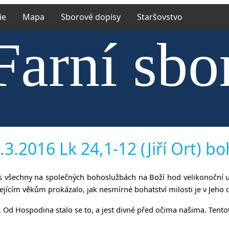
ie
Mapa
Sborové dopisy
Staršovstvo
Farní sbo
trské cír
3.2016 Lk 24,1-12 (Jiří Ort) b
m vás všechny na společných bohoslužbách na Boží hod velikonoční uj
ejícím věkům prokázalo, jak nesmírné bohatství milosti je v Jeho d
ní. Od Hospodina stalo se to, a jest divné před očima našima. Tent