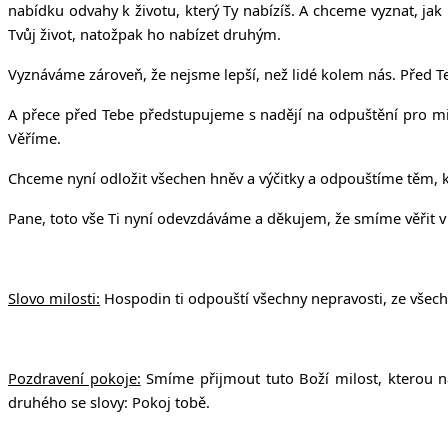
nabídku odvahy k životu, který Ty nabízíš. A chceme vyznat, ja
Tvůj život, natožpak ho nabízet druhým.
Vyznáváme zároveň, že nejsme lepší, než lidé kolem nás. Před 
A přece před Tebe předstupujeme s nadějí na odpuštění pro milos
Věříme.
Chceme nyní odložit všechen hněv a výčitky a odpouštíme těm, k
Pane, toto vše Ti nyní odevzdáváme a děkujem, že smíme věřit v 
Slovo milosti:
Hospodin ti odpouští všechny nepravosti, ze všech 
Pozdravení pokoje:
Smíme přijmout tuto Boží milost, kterou ná
druhého se slovy: Pokoj tobě.