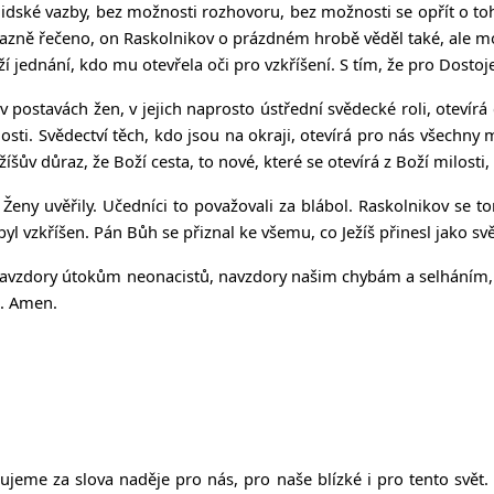
lidské vazby, bez možnosti rozhovoru, bez možnosti se opřít o to
zně řečeno, on Raskolnikov o prázdném hrobě věděl také, ale mo
 jednání, kdo mu otevřela oči pro vzkříšení. S tím, že pro Dostoje
v postavách žen, v jejich naprosto ústřední svědecké roli, otevír
nosti. Svědectví těch, kdo jsou na okraji, otevírá pro nás všechny 
šův důraz, že Boží cesta, to nové, které se otevírá z Boží milosti
eny uvěřily. Učedníci to považovali za blábol. Raskolnikov se tomu
byl vzkříšen. Pán Bůh se přiznal ke všemu, co Ježíš přinesl jako sv
navzdory útokům neonacistů, navzdory našim chybám a selháním, s
. Amen.
ujeme za slova naděje pro nás, pro naše blízké i pro tento svě