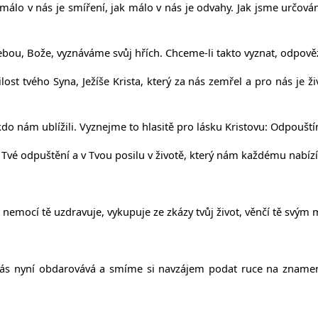
k málo v nás je smíření, jak málo v nás je odvahy. Jak jsme urč
Tebou, Bože, vyznáváme svůj hřích. Chceme-li takto vyznat, odpo
t tvého Syna, Ježíše Krista, který za nás zemřel a pro nás je živ
do nám ublížili. Vyznejme to hlasitě pro lásku Kristovu: Odpoušt
Tvé odpuštění a v Tvou posilu v životě, který nám každému nabízí
nemocí tě uzdravuje, vykupuje ze zkázy tvůj život, věnčí tě svým 
s nyní obdarovává a smíme si navzájem podat ruce na znamení o