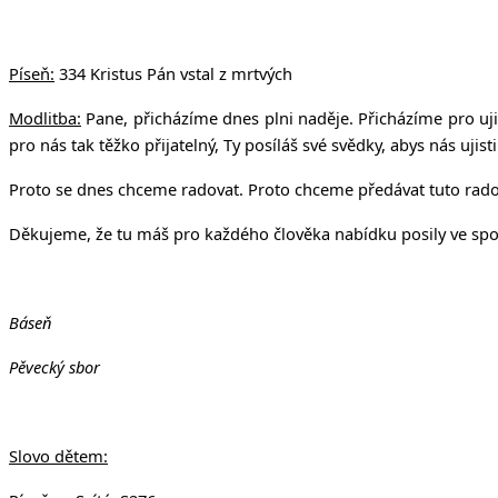
v Uhří
Píseň:
334 Kristus Pán vstal z mrtvých
Modlitba:
Pane, přicházíme dnes plni naděje. Přicházíme pro ujišt
pro nás tak těžko přijatelný, Ty posíláš své svědky, abys nás ujis
Proto se dnes chceme radovat. Proto chceme předávat tuto radost 
Děkujeme, že tu máš pro každého člověka nabídku posily ve spo
Báseň
Pěvecký sbor
Slovo dětem: