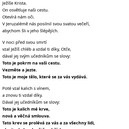
Ježíše Krista.
On osvětluje naši cestu.
Otevírá nám oči.
V Jeruzalémě nás posilnil svou svatou večeří,
abychom šli v jeho šlépějích.
V noci před svou smrtí
vzal Ježíš chléb a vzdal ti díky, Otče,
dával jej svým učedníkům se slovy:
Toto je pokrm na vaši cestu.
Vezměte a jezte.
Toto je moje tělo, které se za vás vydává.
Poté vzal kalich s vínem,
a znovu ti vzdal díky.
Dával jej učedníkům se slovy:
Toto je kalich mé krve,
nová a věčná smlouva.
Tato krev se prolévá za vás a za všechny lidi,