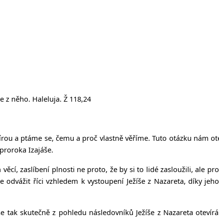
e z něho. Haleluja. Ž 118,24
 vírou a ptáme se, čemu a proč vlastně věříme. Tuto otázku nám o
proroka Izajáše.
ěcí, zaslíbení plnosti ne proto, že by si to lidé zasloužili, ale p
 odvážit říci vzhledem k vystoupení Ježíše z Nazareta, díky je
se tak skutečně z pohledu následovníků Ježíše z Nazareta otevírá 