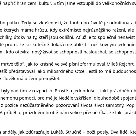
napříč hranicemi kultur. S tím jsme vstoupili do velikonočních 
ho pátku. Tedy se zkušeností, že touha po životě je odmítána a
 kterých máme hrůzu. Kdy extrémisté nejrůznějšího ražení, ale i lid
líky, útoky na ty, kteří jsou odlišní. Ať už je to společná nenávist
tě proto, že si skutečně dokážeme ublížit – nešikovným jednáním
dmi, kdo otevíral nový život se schopností naslouchat, se schopnos
rtvé tělo“, jak to krásně ve své písni zformuloval Miloš Rejchrt, 
o Ježíš představoval jako milosrdného Otce, jestli to má budoucnost
A člověk má o čem přemýšlet.
 byly nad tím v rozpacích. Prostě a jednoduše – fakt prázdného 
 si nemohu pomoci, pro mě je Neděle vzkříšení dlouhodobě spojen
 z pozice nezúčastněného pozorování života život samotný. Popisu
vda. A příběh o prázdném hrobě nám velice přesně říká, že fakt p
va anděly, jak zdůrazňuje Lukáš. Stručně – boží posly. Dva lidé, k