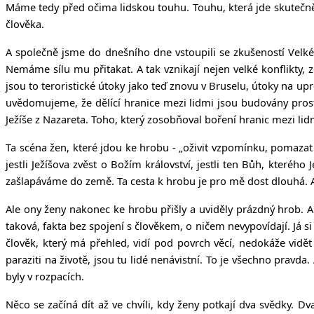
Máme tedy před očima lidskou touhu. Touhu, která jde skutečně 
člověka.
A společně jsme do dnešního dne vstoupili se zkušeností Velké
Nemáme sílu mu přitakat. A tak vznikají nejen velké konflikty, ze
jsou to teroristické útoky jako teď znovu v Bruselu, útoky na uprch
uvědomujeme, že dělící hranice mezi lidmi jsou budovány pros
Ježíše z Nazareta. Toho, který zosobňoval boření hranic mezi li
Ta scéna žen, které jdou ke hrobu - „oživit vzpomínku, pomazat m
jestli Ježíšova zvěst o Božím království, jestli ten Bůh, kteréh
zašlapáváme do země. Ta cesta k hrobu je pro mě dost dlouhá. 
Ale ony ženy nakonec ke hrobu přišly a uviděly prázdný hrob. A
taková, fakta bez spojení s člověkem, o ničem nevypovídají. Já
člověk, který má přehled, vidí pod povrch věcí, nedokáže vidět
paraziti na životě, jsou tu lidé nenávistní. To je všechno pra
byly v rozpacích.
Něco se začíná dít až ve chvíli, kdy ženy potkají dva svědky. D