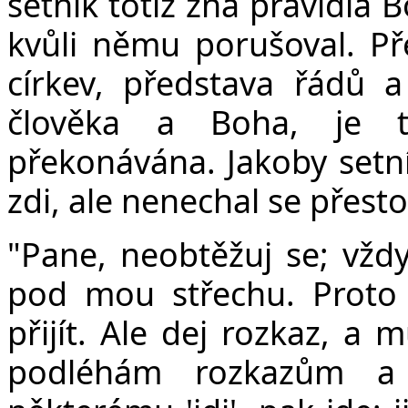
setník totiž zná pravidla B
kvůli němu porušoval. Př
církev, představa řádů a
člověka a Boha, je t
překonávána. Jakoby setník
zdi, ale nenechal se přesto
"Pane, neobtěžuj se; vžd
pod mou střechu.
Proto
přijít. Ale dej rozkaz, a 
podléhám rozkazům a v