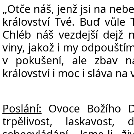
„
Otče náš, jenž jsi na neb
království Tvé. Buď vůle 
Chléb náš vezdejší dejž
viny, jakož i my odpouští
v pokušení, ale zbav n
království i moc i sláva na
Poslání:
Ovoce Božího Du
trpělivost, laskavost,
sebeovládání. Jsme-li 