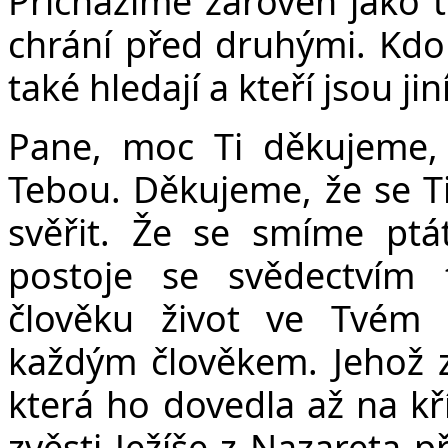
Přicházíme zároveň jako ti
chrání před druhými. Kdo 
také hledají a kteří jsou jiní
Č
Pane, moc Ti děkujeme,
Tebou. Děkujeme, že se Ti
svěřit. Že se smíme ptá
postoje se svědectvím 
člověku život ve Tvém k
každým člověkem. Jehož zv
která ho dovedla až na kř
zvěsti Ježíše z Nazareta př