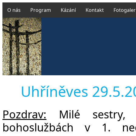
O nás
Program
Kázání
Kontakt
Fotogaler
Uhříněves 29.5.201
Pozdrav:
Milé sestry, 
bohoslužbách v 1. ned