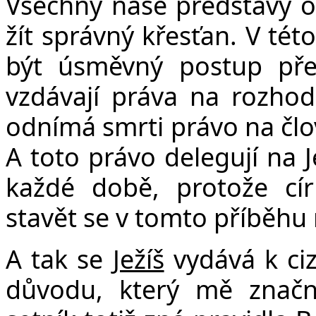
Všechny naše představy o
žít správný křesťan. V tét
být úsměvný postup pře
vzdávají práva na rozhod
odnímá smrti právo na člov
A toto právo delegují na J
každé době, protože cí
stavět se v tomto příběhu 
A tak se
Ježíš
vydává k ciz
důvodu, který mě značně