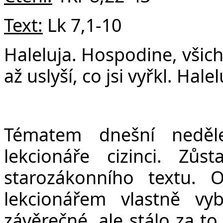
v
Text:
Lk 7,1-10
Haleluja.
Hospodine, všichn
až uslyší, co jsi vyřkl. Hale
Tématem dnešní neděl
lekcionáře cizinci. Zů
starozákonního textu.
lekcionářem vlastně v
závěrečné, ale stálo za to 