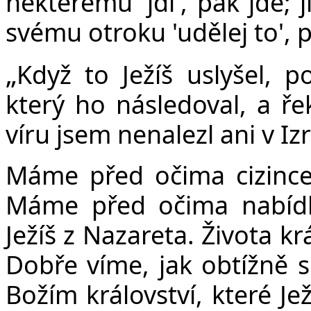
některému 'jdi', pak jde; 
svému otroku 'udělej to', 
„
Když to Ježíš uslyšel, po
který ho následoval, a ře
víru jsem nenalezl ani v Izr
Máme před očima cizince.
Máme před očima nabídku
Ježíš z Nazareta. Života k
Dobře víme, jak obtížně se
Božím království, které Je