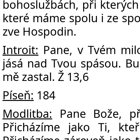
F
bohoslužbách, při kterých 
které máme spolu i ze spo
zve Hospodin.
Introit:
Pane, v Tvém milo
jásá nad Tvou spásou. Bu
mě zastal. Ž 13,6
Píseň:
184
Modlitba:
Pane Bože, při
Přicházíme jako Ti, kteř