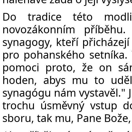
Do tradice této modl
novozákonním příběhu. 
synagogy, kteří přicházej
pro pohanského setníka. 
pomoci proto, že on sá
hoden, abys mu to uděl
synagógu nám vystavěl." Je
trochu úsměvný vstup do 
sboru, tak mu, Pane Bože