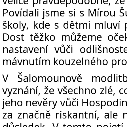
velice pravděpodobné, že 
Povídali jsme si s Mírou 
školy, kde s dětmi mluví p
Dost těžko můžeme očeká
nastavení vůči odlišnos
mávnutím kouzelného pro
V Šalomounově modlitb
vyznání, že všechno zlé, c
jeho nevěry vůči Hospodinu
za značně riskantní, ale 
důsledek. V tomto pojetí