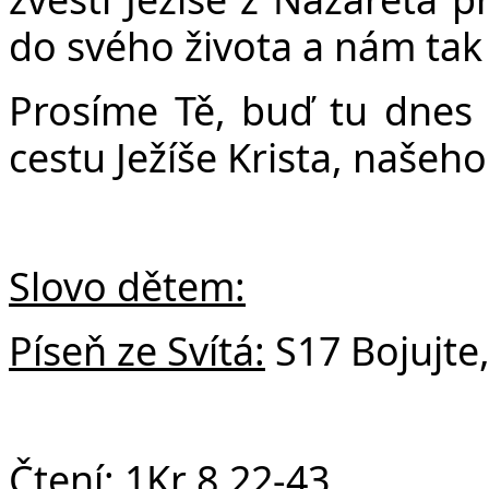
do svého života a nám tak 
Prosíme Tě, buď tu dnes 
cestu Ježíše Krista, našeh
Slovo dětem:
Píseň ze Svítá:
S17 Bojujte,
Čtení:
1Kr 8,22-43