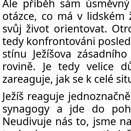
Ale příběh sám úsměvný n
otázce, co má v lidském 
svůj život orientovat. O
tedy konfrontováni posledn
stínu Ježíšova zásadního
rovině. Je tedy velice dů
zareaguje, jak se k celé sit
Ježíš reaguje jednoznačně
synagogy a jde do po
Neudivuje nás to, jsme na 