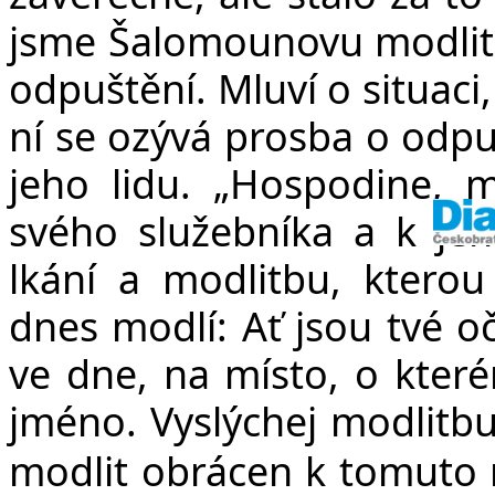
jsme Šalomounovu modlitb
odpuštění. Mluví o situaci, 
ní se ozývá prosba o odpuš
jeho lidu. „
Hospodine, m
svého služebníka a k jeh
lkání a modlitbu, kterou
dnes modlí: Ať jsou tvé o
ve dne, na místo, o kterém
jméno. Vyslýchej modlitbu
modlit obrácen k tomuto 