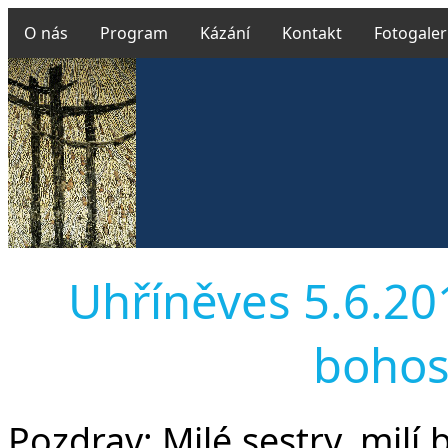
O nás
Program
Kázání
Kontakt
Fotogaler
Uhříněves 5.6.2016
bohos
Pozdrav:
Milé sestry, milí 