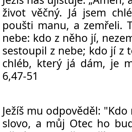
život věčný. Já jsem chlé
poušti manu, a zemřeli. T
nebe: kdo z něho jí, nezem
sestoupil z nebe; kdo jí z
chléb, který já dám, je m
6,47-51
Ježíš mu odpověděl: "Kdo
slovo, a můj Otec ho bu