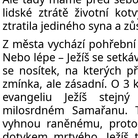
lidské ztrátě životní kotv
ztratila jediného syna a zůs
Z města vychází pohřební 
Nebo lépe – Ježíš se setká
se nosítek, na kterých p
zmínka, ale zásadní. O 3 k
evangeliu Ježíš stej
milosrdném Samařanu. T
vyhnou raněnému, protože
dotykem mrtvého. Ježíš 