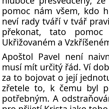
hluboce přesvědčený, ž
pomoc nám všem, kdo hled
neví rady tváří v tvář pr
překonat, tato pomo
Ukřižovaném a Vzkříšené
Apoštol Pavel není naivn
musí mít určitý řád. Ví dobř
za to bojovat o její jednot
zřetele to, k čemu byl p
potřebným. A odstraňován
pro přijetí Krista jako toh