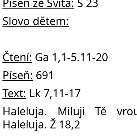
Č
Píseň ze Svítá:
S 23
Slovo dětem:
Čtení:
Ga 1,1-5.11-20
Píseň:
691
Text:
Lk 7,11-17
Haleluja. Miluji Tě vr
Haleluja. Ž 18,2