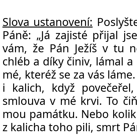
Slova ustanovení:
Poslyšt
Páně: „Já zajisté přijal 
vám, že Pán Ježíš v tu no
chléb a díky činiv, lámal a 
mé, kteréž se za vás láme
i kalich, když povečeřel
smlouva v mé krvi. To čiňt
mou památku. Nebo kolikrát
z kalicha toho pili, smrt P