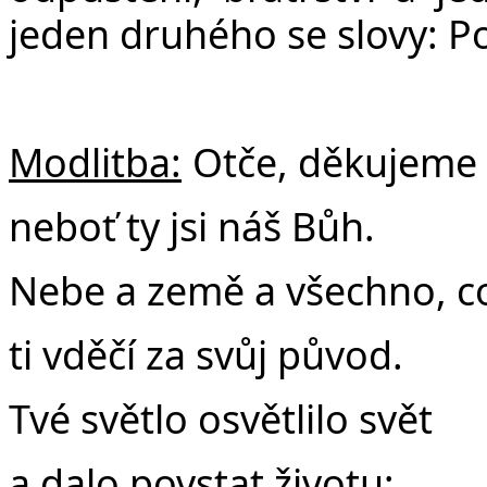
jeden druhého se slovy: P
Modlitba:
Otče, děkujeme t
neboť ty jsi náš Bůh.
Nebe a země a všechno, co
ti vděčí za svůj původ.
Tvé světlo osvětlilo svět
a dalo povstat životu;