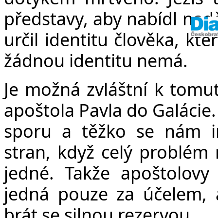
představy, aby nabídl nadě
určil identitu člověka, kt
žádnou identitu nemá.
Je možná zvláštní k tomut
apoštola Pavla do Galácie.
sporu a těžko se nám int
stran, když celý problé
jedné. Takže apoštolovy
jedná pouze za účelem, 
brát se silnou rezervou.