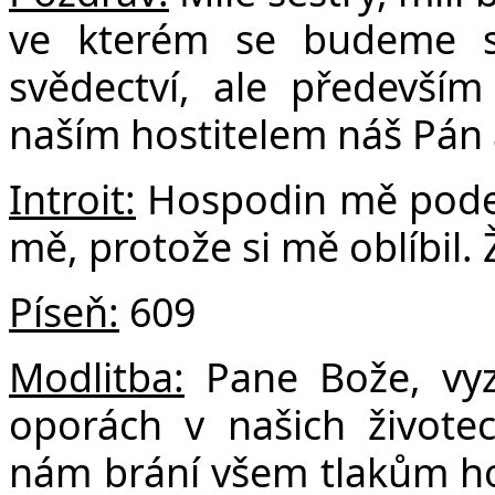
F
ve kterém se budeme sm
svědectví, ale předevší
naším hostitelem náš Pán a
Introit:
Hospodin mě podepí
mě, protože si mě oblíbil.
Píseň:
609
Modlitba:
Pane Bože, vy
oporách v našich živote
nám brání všem tlakům ho