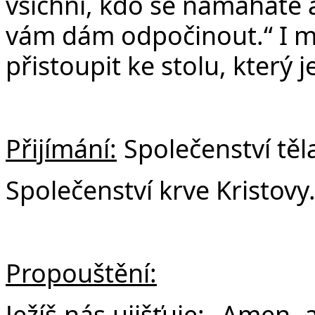
všichni, kdo se namáháte a
vám dám odpočinout.“ I m
přistoupit ke stolu, který 
Přijímání:
Společenství těl
Společenství krve Kristovy
Propouštění:
Ježíš nás ujišťuje: „Amen,