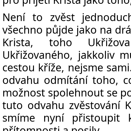
Není to zvěst jednoduc
všechno půjde jako na drát
Krista, toho Ukřižov
Ukřižovaného, jakkoliv m
cestou kříže, nejsme sam
odvahu odmítání toho, co 
možnost spolehnout se po
tuto odvahu zvěstování K
smíme nyní přistoupit 
přítomnosti a posily.