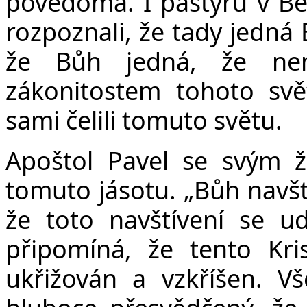
povědomá. I pastýřů v Be
rozpoznali, že tady jedná B
že Bůh jedná, že nen
zákonitostem tohoto sv
sami čelili tomuto světu.
Apoštol Pavel se svým ž
tomuto jásotu. „Bůh navští
že toto navštívení se u
připomíná, že tento Kri
ukřižován a vzkříšen. Vš