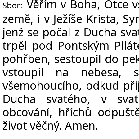
Věřím v Boha, Otce v
Sbor:
země, i v Ježíše Krista, S
jenž se počal z Ducha sva
trpěl pod Pontským Pilát
pohřben, sestoupil do peke
vstoupil na nebesa, 
všemohoucího, odkud přijd
Ducha svatého, v svat
obcování, hříchů odpuště
život věčný. Amen.