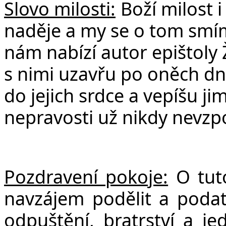
Slovo milosti:
Boží milost i
naděje a my se o tom smíme
nám nabízí autor epištoly 
s nimi uzavřu po oněch dn
do jejich srdce a vepíšu jim
nepravosti už nikdy nevz
Pozdravení pokoje:
O tut
navzájem podělit a poda
odpuštění, bratrství a je