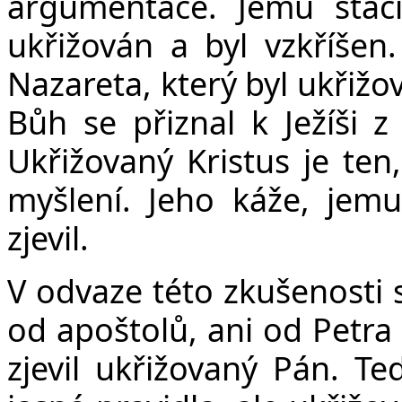
argumentace. Jemu stačí 
ukřižován a byl vzkříšen.
Nazareta, který byl ukřižo
Bůh se přiznal k Ježíši z
Ukřižovaný Kristus je ten,
myšlení. Jeho káže, jem
zjevil.
V odvaze této zkušenosti s
od apoštolů, ani od Petra
zjevil ukřižovaný Pán. T