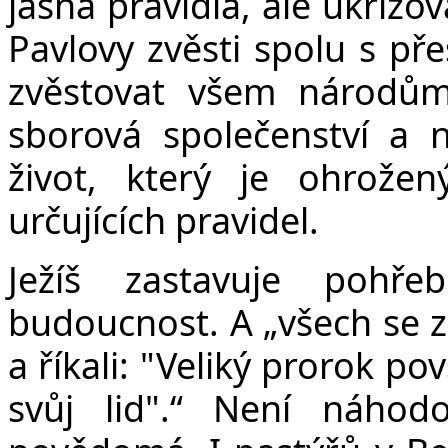
jasná pravidla, ale ukřižo
Pavlovy zvěsti spolu s p
zvěstovat všem národům
sborová společenství a n
život, který je ohrož
určujících pravidel.
Ježíš zastavuje pohř
budoucnost. A „v
šech se 
a říkali: "Veliký prorok po
svůj lid".“ Není náho