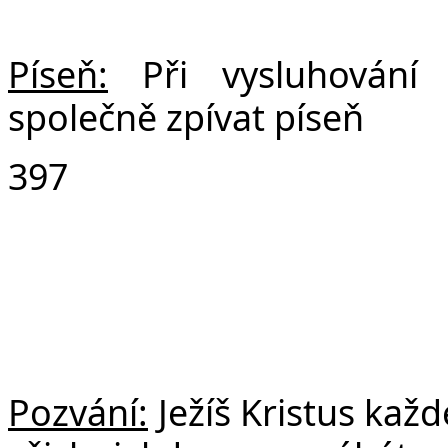
Píseň:
Při vysluhován
společně zpívat píseň
397
Pozvání:
Ježíš Kristus kaž