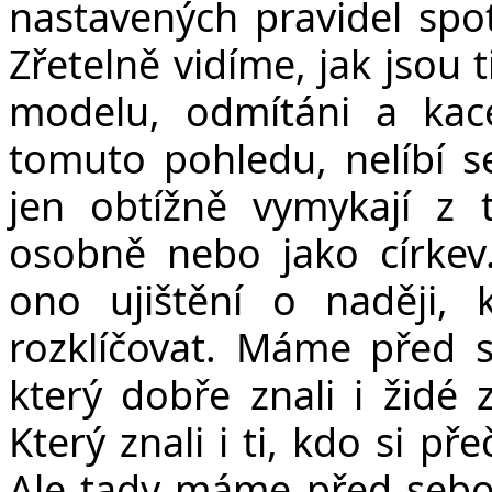
v
nastavených pravidel spot
Zřetelně vidíme, jak jsou t
modelu, odmítáni a kac
tomuto pohledu, nelíbí s
jen obtížně vymykají z
osobně nebo jako církev
ono ujištění o naději, 
rozklíčovat. Máme před s
který dobře znali i židé 
Který znali i ti, kdo si př
Ale tady máme před sebou 