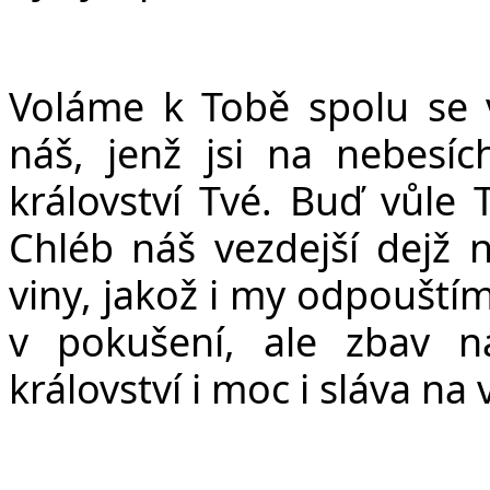
Voláme k Tobě spolu se v
ná
š
, jen
ž
jsi na nebesíc
království Tvé. Bu
ď
v
ů
le 
Chléb ná
š
vezdej
š
í dej
ž
n
viny, jako
ž
i my odpou
š
tí
v poku
š
ení, ale zbav 
království i moc i sláva na 