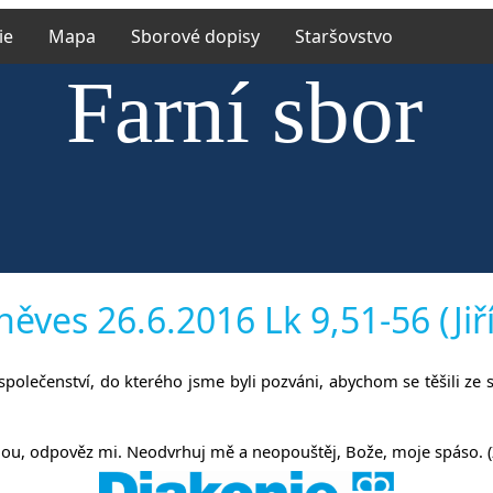
ie
Mapa
Sborové dopisy
Staršovstvo
Farní sbor
rské církve e
něves 26.6.2016 Lk 9,51-56 (Jiří
e společenství, do kterého jsme byli pozváni, abychom se těšili ze
říněvsi a Říč
ou, odpověz mi. Neodvrhuj mě a neopouštěj, Bože, moje spáso. (Ž