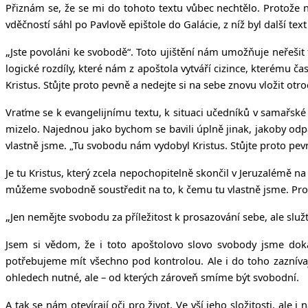
Přiznám se, že se mi do tohoto textu vůbec nechtělo. Protože 
vděčností sáhl po Pavlově epištole do Galácie, z níž byl další t
„
Jste povoláni ke svobodě“. Toto ujištění nám umožňuje neřešit
logické rozdíly, které nám z apoštola vytváří cizince, kterému 
Kristus. Stůjte proto pevně a nedejte si na sebe znovu vložit otro
Vraťme se k evangelijnímu textu, k situaci učedníků v samařské
mizelo. Najednou jako bychom se bavili úplně jinak, jakoby odpa
vlastně jsme. „Tu svobodu nám vydobyl Kristus. Stůjte proto pevn
Je tu Kristus, který zcela nepochopitelně skončil v Jeruzalémě na 
můžeme svobodně soustředit na to, k čemu tu vlastně jsme. Pro
„
Jen nemějte svobodu za příležitost k prosazování sebe, ale služ
Jsem si vědom, že i toto apoštolovo slovo svobody jsme dok
potřebujeme mít všechno pod kontrolou. Ale i do toho zazníva
ohledech nutné, ale – od kterých zároveň smíme být svobodní.
A tak se nám otevírají oči pro život. Ve vší jeho složitosti, ale