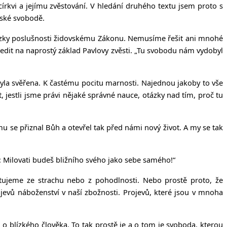
rkvi a jejímu zvěstování. V hledání druhého textu jsem proto s
nské svobodě.
 otázky poslušnosti židovskému Zákonu. Nemusíme řešit ani mnohé
ředit na naprostý základ Pavlovy zvěsti. „Tu svobodu nám vydobyl
byla svěřena. K častému pocitu marnosti. Najednou jakoby to vše
 jestli jsme právi nějaké správné nauce, otázky nad tím, proč tu
rému se přiznal Bůh a otevřel tak před námi nový život. A my se tak
ě: Milovati budeš bližního svého jako sebe samého!“
tujeme ze strachu nebo z pohodlnosti. Nebo prostě proto, že
evů náboženství v naší zbožnosti. Projevů, které jsou v mnoha
ch o blízkého člověka. To tak prostě je a o tom je svoboda, kterou