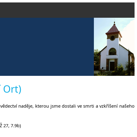
vangelické
 Ort)
 svědectví naděje, kterou jsme dostali ve smrti a vzkříšení našeho
anech
 27, 7.9b)