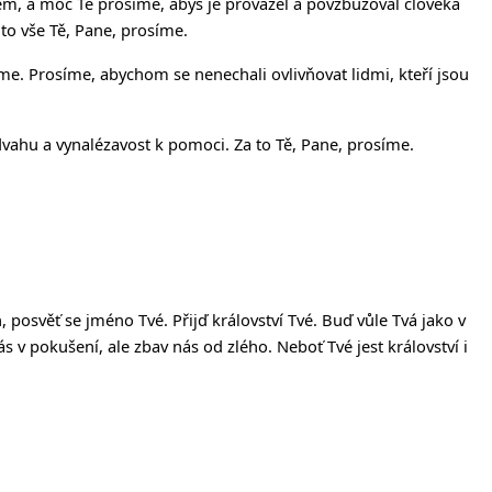
ěkem, a moc Tě prosíme, abys je provázel a povzbuzoval člověka
 to vše Tě, Pane, prosíme.
e. Prosíme, abychom se nenechali ovlivňovat lidmi, kteří jsou
odvahu a vynalézavost k pomoci. Za to Tě, Pane, prosíme.
h, posv
ěť
se jméno Tvé. P
ř
ij
ď
království Tvé. Bu
ď
v
ů
le Tvá jako v
s v poku
š
ení, ale zbav nás od zlého. Nebo
ť
Tvé jest království i