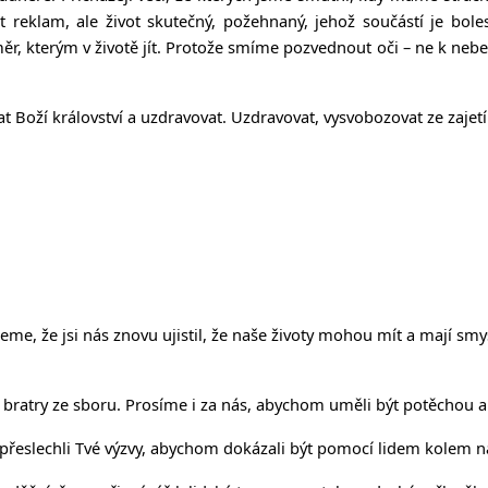
ot reklam, ale život skutečný, požehnaný, jehož součástí je bol
měr, kterým v životě jít. Protože smíme pozvednout oči – ne k neb
 Boží království a uzdravovat. Uzdravovat, vysvobozovat ze zajetí
e, že jsi nás znovu ujistil, že naše životy mohou mít a mají smy
 bratry ze sboru. Prosíme i za nás, abychom uměli být potěchou a
přeslechli Tvé výzvy, abychom dokázali být pomocí lidem kolem n