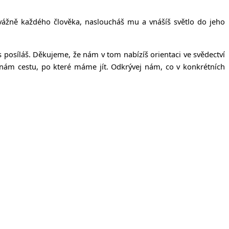
vážně každého člověka, nasloucháš mu a vnášíš světlo do jeho
posíláš. Děkujeme, že nám v tom nabízíš orientaci ve svědectví
 nám cestu, po které máme jít. Odkrývej nám, co v konkrétních