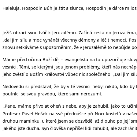
Haleluja. Hospodin Bůh je štít a slunce, Hospodin je dárce milost
Ježíš obrací svou tvář k Jeruzalému. Začíná cesta do Jeruzaléma,
„
dal jim sílu a moc vyhánět všechny démony a léčit nemoci. Posla
znovu setkáváme s upozorněním, že v Jeruzalémě to nepůjde podle
Máme před očima Boží děj – evangelista na to upozorňuje slovy „k
vesnici. Těmi, se kterými jsou jenom problémy, kteří nás nechápo
jeho zvěstí o Božím království vůbec nic společného. „Dal jim sí
Nedovedu si představit, že by v té vesnici nebyl nikdo, kdo by
poutníci se svou pravdou, které sami nerozumí.
Pane, máme přivolat oheň s nebe, aby je zahubil, jako to učinil
„
Profesor Pavel Hošek na své přednášce při Noci kostelů v našem 
druhou maminku, u které jsem se dozvěděl až dlouho po její smrt
jakého jste ducha. Syn člověka nepřišel lidi zahubit, ale zachránit