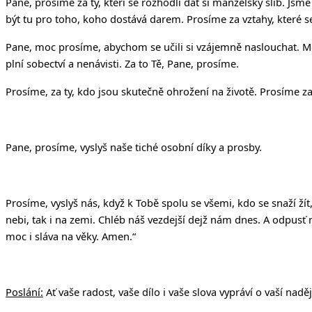
Pane, prosíme za ty, kteří se rozhodli dát si manželský slib. Js
být tu pro toho, koho dostává darem. Prosíme za vztahy, které se
Pane, moc prosíme, abychom se učili si vzájemně naslouchat. Mo
plní sobectví a nenávisti. Za to Tě, Pane, prosíme.
Prosíme, za ty, kdo jsou skutečně ohrožení na životě. Prosíme za
Pane, prosíme, vyslyš naše tiché osobní díky a prosby.
Prosíme, vyslyš nás, když k Tobě spolu se všemi, kdo se snaží ží
nebi, tak i na zemi. Chléb ná
š
vezdej
š
í dej
ž
nám dnes. A odpus
ť
moc i sláva na v
ě
ky. Amen.“
Poslání:
Ať vaše radost, vaše dílo i vaše slova vypráví o vaší nad