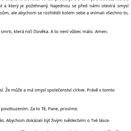
est a který je požehnaný. Najednou se před námi otevírá smysl
esům, ale abychom se rozhlédli kolem sebe a vnímali všechno to,
 smrti, která ničí člověka. A to není vůbec málo. Amen.
sl. Že může a má smysl společenství církve. Právě v tomto
 povzbuzením. Za to Tě, Pane, prosíme.
ás. Abychom dokázali být živým svědectvím o Tvé lásce.