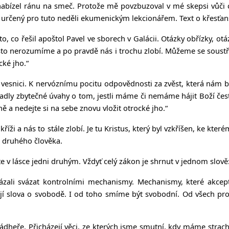
nabízel ránu na smeč. Protože mě povzbuzoval v mé skepsi vůči cí
ext určený pro tuto neděli ekumenickým lekcionářem. Text o křesťa
 to, co řešil apoštol Pavel ve sborech v Galácii. Otázky obřízky,
často nerozumíme a po pravdě nás i trochu zlobí. Můžeme se soust
cké jho.“
 vesnici. K nervóznímu pocitu odpovědnosti za zvěst, která nám 
dly zbytečné úvahy o tom, jestli máme či nemáme hájit Boží čest,
ě a nedejte si na sebe znovu vložit otrocké jho.“
kříži a nás to stále zlobí. Je tu Kristus, který byl vzkříšen, ke kte
 druhého člověka.
te v lásce jedni druhým. Vždyť celý zákon je shrnut v jednom slov
ázali svázat kontrolními mechanismy. Mechanismy, které akcep
jí slova o svobodě. I od toho smíme být svobodní. Od všech proj
 i nádheře. Přicházejí věci, ze kterých jsme smutní, kdy máme stra