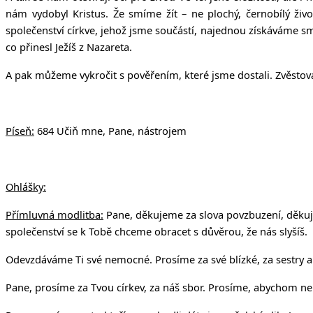
nám vydobyl Kristus. Že smíme žít – ne plochý, černobílý živ
společenství církve, jehož jsme součástí, najednou získáváme s
co přinesl Ježíš z Nazareta.
A pak můžeme vykročit s pověřením, které jsme dostali. Zvěstovat
Píseň:
684 Učiň mne, Pane, nástrojem
Ohlášky:
Přímluvná modlitba:
Pane, děkujeme za slova povzbuzení, děkujem
společenství se k Tobě chceme obracet s důvěrou, že nás slyšíš.
Odevzdáváme Ti své nemocné. Prosíme za své blízké, za sestry a
Pane, prosíme za Tvou církev, za náš sbor. Prosíme, abychom ne