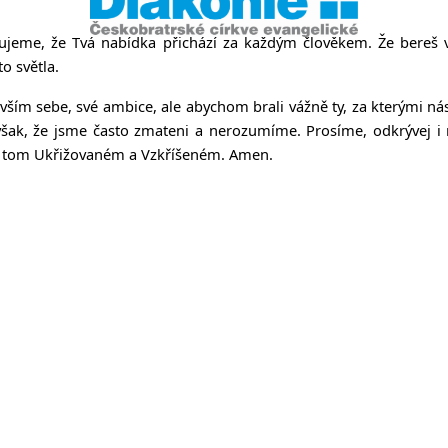
kujeme, že Tvá nabídka přichází za každým člověkem. Že bereš 
o světla.
ím sebe, své ambice, ale abychom brali vážně ty, za kterými nás 
e však, že jsme často zmateni a nerozumíme. Prosíme, odkrývej i
, v tom Ukřižovaném a Vzkříšeném. Amen.