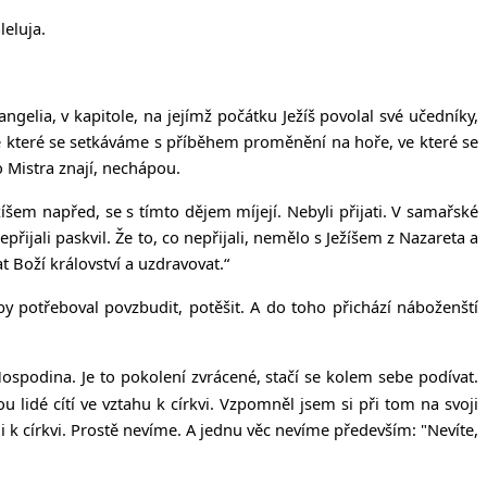
leluja.
ngelia, v kapitole, na jejímž počátku Ježíš povolal své učedníky,
 ve které se setkáváme s příběhem proměnění na hoře, ve které se
o Mistra znají, nechápou.
žíšem napřed, se s tímto dějem míjejí. Nebyli přijati. V samařské
ijali paskvil. Že to, co nepřijali, nemělo s Ježíšem z Nazareta a
t Boží království a uzdravovat.“
by potřeboval povzbudit, potěšit. A do toho přichází náboženští
 Hospodina. Je to pokolení zvrácené, stačí se kolem sebe podívat.
 lidé cítí ve vztahu k církvi. Vzpomněl jsem si při tom na svoji
 k církvi. Prostě nevíme. A jednu věc nevíme především: "Nevíte,