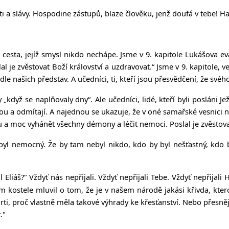
i a slávy. Hospodine zástupů, blaze člověku, jenž doufá v tebe! Ha
 cesta, jejíž smysl nikdo nechápe. Jsme v 9. kapitole Lukášova eva
l je zvěstovat Boží království a uzdravovat.“ Jsme v 9. kapitole,
 našich představ. A učedníci, ti, kteří jsou přesvědčení, že svéh
dyž se naplňovaly dny“. Ale učedníci, lidé, kteří byli posláni Je
u a odmítají. A najednou se ukazuje, že v oné samařské vesnici nepř
lu a moc vyhánět všechny démony a léčit nemoci. Poslal je zvěstova
 byl nemocný. Že by tam nebyl nikdo, kdo by byl nešťastný, kdo 
 Eliáš?“ Vždyť nás nepřijali. Vždyť nepřijali Tebe. Vždyť nepřijali
kostele mluvil o tom, že je v našem národě jakási křivda, kterou
i, proč vlastně měla takové výhrady ke křesťanství. Nebo přesněji
."