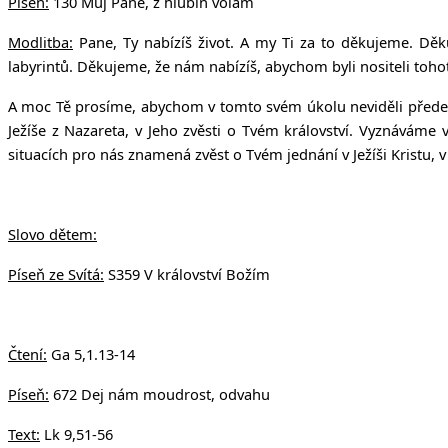
Píseň:
130 Můj Pane, z hlubin volám
Modlitba:
Pane, Ty nabízíš život. A my Ti za to děkujeme. Dě
labyrintů. Děkujeme, že nám nabízíš, abychom byli nositeli tohot
A moc Tě prosíme, abychom v tomto svém úkolu neviděli předevš
Ježíše z Nazareta, v Jeho zvěsti o Tvém království. Vyznávám
situacích pro nás znamená zvěst o Tvém jednání v Ježíši Kristu
Slovo dětem:
Píseň ze Svítá:
S359 V království Božím
Čtení:
Ga 5,1.13-14
Píseň:
672 Dej nám moudrost, odvahu
Text:
Lk 9,51-56