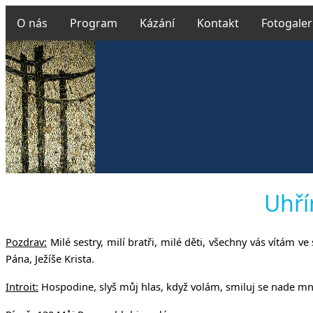
O nás
Program
Kázání
Kontakt
Fotogaler
Českobrat
Uhří
Pozdrav:
Milé sestry, milí bratři, milé děti, všechny vás vítám v
v Uh
Pána, Ježíše Krista.
Introit:
Hospodine, slyš můj hlas, když volám, smiluj se nade mn