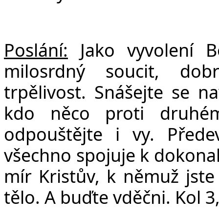
Poslání:
Jako vyvolení Bo
milosrdný soucit, do
trpělivost. Snášejte se n
kdo něco proti druhé
odpouštějte i vy. Přede
všechno spojuje k dokonalo
mír Kristův, k němuž jste
tělo. A buďte vděčni. Kol 3