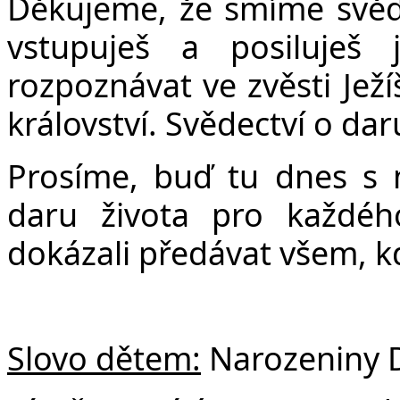
Č
Děkujeme, že smíme svědč
vstupuješ a posiluješ
rozpoznávat ve zvěsti Ježí
království. Svědectví o da
Prosíme, buď tu dnes s 
daru života pro každéh
dokázali předávat všem, k
Slovo dětem:
Narozeniny 