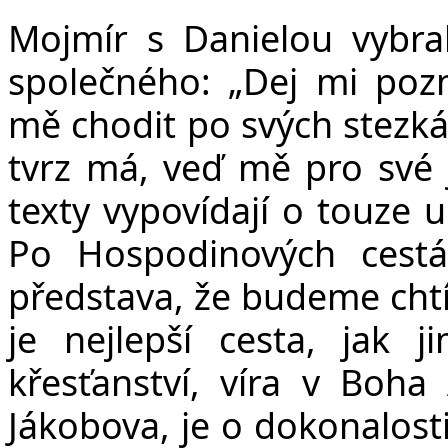
Mojmír s Danielou vybral
společného: „
Dej mi pozn
mě chodit po svých stezkác
tvrz má, veď mě pro své 
texty vypovídají o touze u
Po Hospodinových cestá
představa, že budeme chtí
je nejlepší cesta, jak j
křesťanství, víra v Boh
Jákobova, je o dokonalosti,