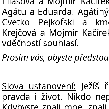
v
Eliášová a Mojmír Kačírek
Agátu a Eduarda. Agátiný
Cvetko Pejkofski a km
Krejčová a Mojmír Kačírek
vděčností souhlasí.
Prosím vás, abyste předstoup
Slova ustanovení:
Ježíš 
pravda i život. Nikdo ne
Kdybyste znali mne, znali