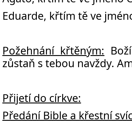
Eduarde, křtím tě ve jmén
Požehnání křtěným:
Bož
zůstaň s tebou navždy. A
Přijetí do církve:
Předání Bible a křestní sví