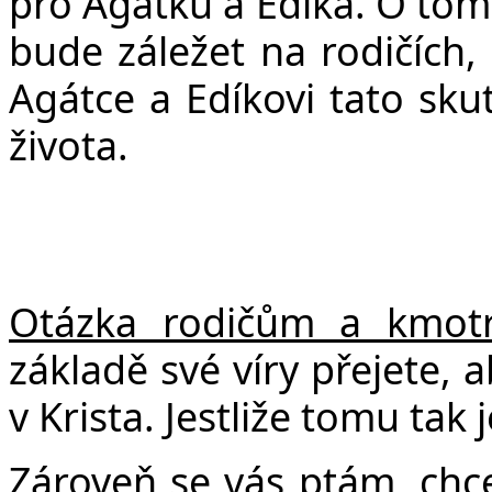
pro Agátku a Edíka. O tom 
bude záležet na rodičích,
Agátce a Edíkovi tato sku
života.
Otázka rodičům a kmot
základě své víry přejete, 
v Krista. Jestliže tomu tak
Zároveň se vás ptám, chce