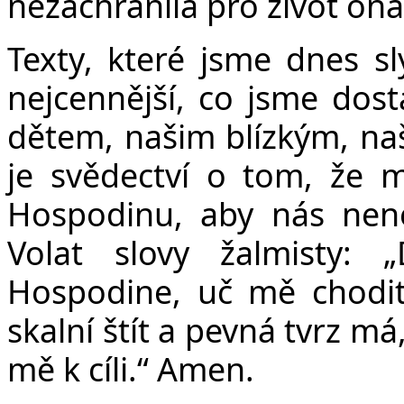
nezachránila pro život ona
Texty, které jsme dnes sl
nejcennější, co jsme dos
dětem, našim blízkým, naš
je svědectví o tom, že m
Hospodinu, aby nás nenec
Volat slovy žalmisty: 
Hospodine, uč mě chodit
skalní štít a pevná tvrz m
mě k cíli.“ Amen.