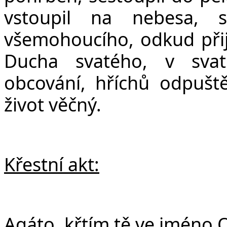
vstoupil na nebesa, 
všemohoucího, odkud přijd
Ducha svatého, v svat
obcování, hříchů odpuště
život věčný.
Křestní akt:
Agáto, křtím tě ve jméno O