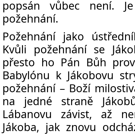
popsán vůbec není. J
požehnání.
Požehnání jako ústředn
Kvůli požehnání se Jáko
přesto ho Pán Bůh pro
Babylónu k Jákobovu str
požehnání – Boží milostiv
na jedné straně Jákob
Lábanovu závist, až nen
Jákoba, jak znovu odcház