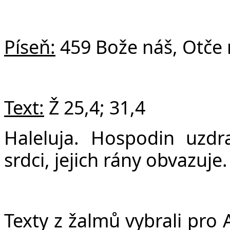
Píseň:
459 Bože náš, Otče 
Text:
Ž
25,4; 31,4
Haleluja. Hospodin uzdr
srdci, jejich rány obvazuje.
Texty z žalmů vybrali pro 