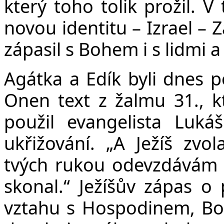
který toho tolik prožil. V
novou identitu – Izrael – 
zápasil s Bohem i s lidmi a
Agátka a Edík byli dnes po
Onen text z žalmu 31., kt
použil evangelista Luká
ukřižování. „A Ježíš zv
tvých rukou odevzdávám 
skonal.“ Ježíšův zápas o 
vztahu s Hospodinem, Bohe