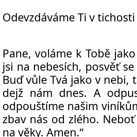
Odevzdáváme Ti v tichosti 
Pane, voláme k Tobě jako
jsi na nebesích, posvěť
se
Buď
vůle Tvá jako v nebi, 
dejž
nám dnes. A odpus
odpouštíme našim viníků
zbav nás od zlého. Neboť
na věky. Amen.“