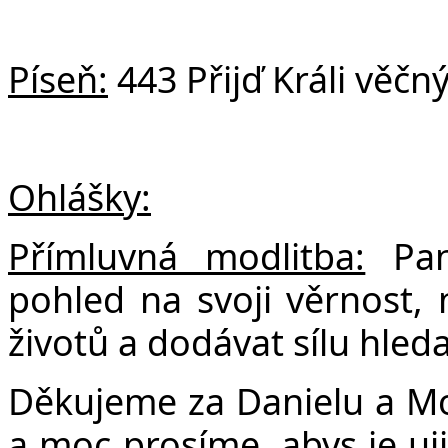
Píseň:
443 Přijď Králi věčn
Ohlášky:
Přímluvná modlitba:
Pan
pohled na svoji věrnost,
životů a dodávat sílu hled
Děkujeme za Danielu a Moj
a moc prosíme, abys je ujiš