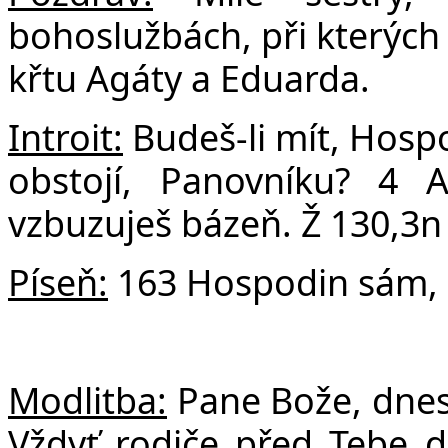
F
bohoslužbách, při kterých 
křtu Agáty a Eduarda.
Introit:
Budeš-li mít, Hospo
obstojí, Panovníku? 4 
vzbuzuješ bázeň. Ž 130,3n
Píseň:
163 Hospodin sám,
Modlitba:
Pane Bože, dnes 
Vždyť rodiče před Tebe d