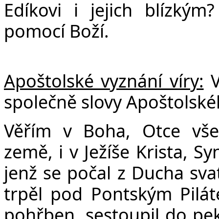
Edíkovi i jejich blízkým
pomocí Boží.
Apoštolské vyznání víry:
V
společně slovy Apoštolské
Věřím v Boha, Otce vše
země, i v Ježíše Krista, S
jenž se počal z Ducha sva
trpěl pod Pontským Pilát
pohřben, sestoupil do peke