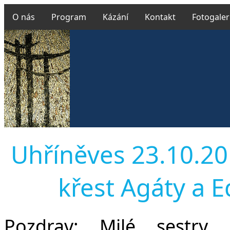
O nás
Program
Kázání
Kontakt
Fotogaler
Uhříněves 23.10.201
křest Agáty a 
Pozdrav:
Milé sestry, 