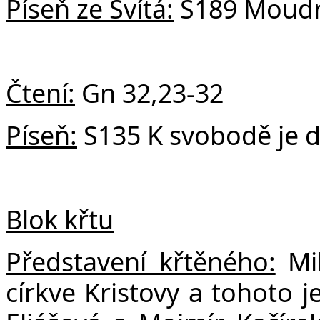
Píseň ze Svítá:
S189 Moudro
Čtení:
Gn 32,23-32
Píseň:
S135 K svobodě je 
Blok křtu
Představení křtěného:
Mi
církve Kristovy a tohoto j