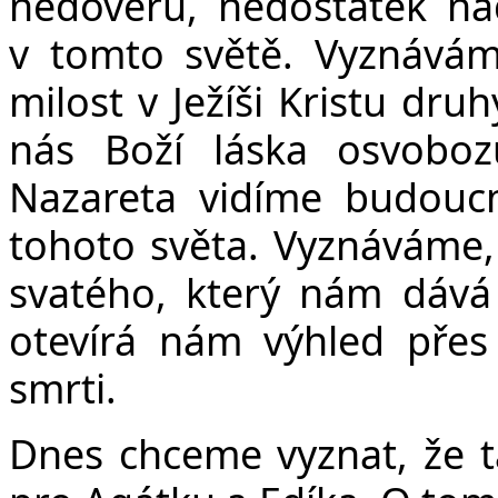
nedověru, nedostatek na
v tomto světě. Vyznává
milost v Ježíši Kristu dru
nás Boží láska osvobozu
Nazareta vidíme budoucn
tohoto světa. Vyznáváme
svatého, který nám dává 
otevírá nám výhled přes 
smrti.
Dnes chceme vyznat, že ta