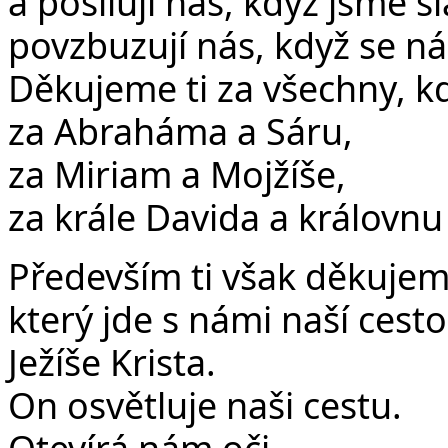
a posilují nás, když jsme sl
povzbuzují nás, když se ná
Děkujeme ti za všechny, kd
za Abraháma a Sáru,
za Miriam a Mojžíše,
za krále Davida a královnu 
Především ti však děkujem
který jde s námi naší cesto
Ježíše Krista.
On osvětluje naši cestu.
Otevírá nám oči.