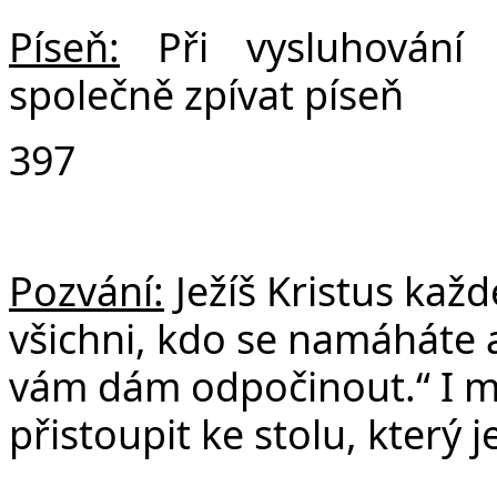
Píseň:
Při vysluhován
společně zpívat píseň
397
Pozvání:
Ježíš Kristus kaž
všichni, kdo se namáháte a
vám dám odpočinout.“ I m
přistoupit ke stolu, který 