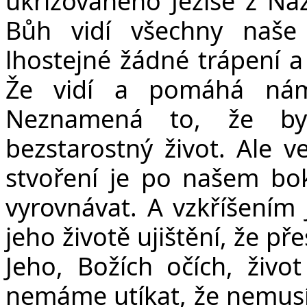
ukřižovaného Ježíše z Na
Bůh vidí všechny naše 
lhostejné žádné trápení a 
Že vidí a pomáhá nám
Neznamená to, že by 
bezstarostný život. Ale 
stvoření je po našem bo
vyrovnávat. A vzkříšením 
jeho životě ujištění, že p
Jeho, Božích očích, živ
nemáme utíkat, že nemus