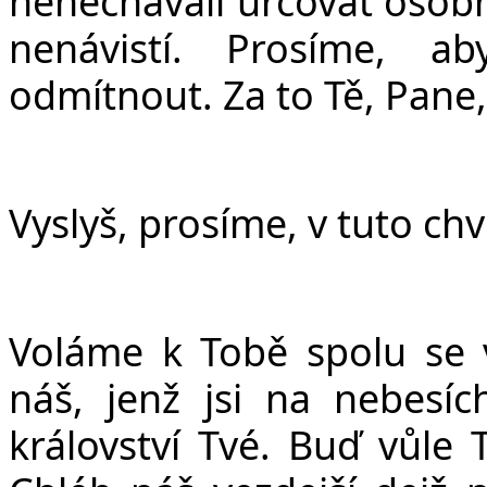
nenechávali určovat osob
nenávistí. Prosíme, a
odmítnout. Za to Tě, Pane
Vyslyš, prosíme, v tuto chv
Voláme k Tobě spolu se v
ná
š
, jen
ž
jsi na nebesíc
království Tvé. Bu
ď
v
ů
le 