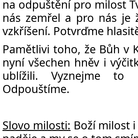
na odpuštění pro milost Tv
nás zemřel a pro nás je 
vzkříšení. Potvrďme hlasit
Pamětlivi toho, že Bůh v 
nyní všechen hněv i výči
ublížili. Vyznejme to 
Odpouštíme.
Slovo milosti:
Boží milost i