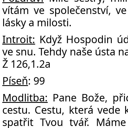
F
vítám ve společenství, v
lásky a milosti.
Introit:
Když Hospodin údě
ve snu. Tehdy naše ústa na
Ž 126,1.2a
Píseň
: 99
Modlitba:
Pane Bože, přic
cestu. Cestu, která vede
spatřit Tvou tvář. Mám