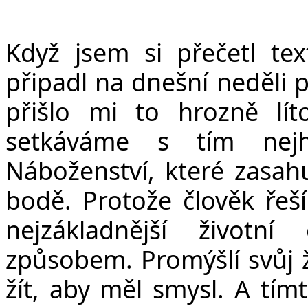
Když jsem si přečetl tex
připadl na dnešní neděli 
přišlo mi to hrozně lí
setkáváme s tím nejh
Náboženství, které zasahu
bodě. Protože člověk řeší
nejzákladnější životn
způsobem. Promýšlí svůj ž
žít, aby měl smysl. A tím