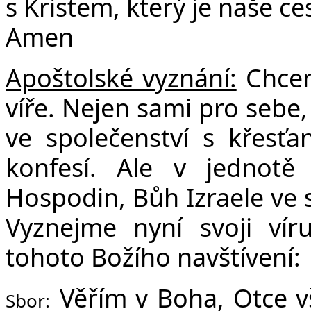
s Kristem, který je naše ce
Amen
Apoštolské vyznání:
Chcem
víře. Nejen sami pro sebe,
ve společenství s křesť
konfesí. Ale v jednotě
Hospodin, Bůh Izraele ve s
Vyznejme nyní svoji víru
tohoto Božího navštívení:
Věřím v Boha, Otce v
Sbor: