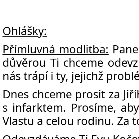
Ohlášky:
Přímluvná modlitba:
Pane 
důvěrou Ti chceme odevzda
nás trápí i ty, jejichž pro
Dnes chceme prosit za Jiří
s infarktem. Prosíme, abys
Vlastu a celou rodinu. Za 
Odevzdáváme Ti Evu Kočovou