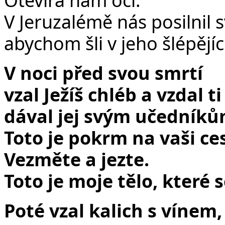
V Jeruzalémě nás posilnil 
abychom šli v jeho šlépějíc
V noci před svou smrtí
vzal Ježíš chléb a vzdal ti
dával jej svým učedníkům
Toto je pokrm na vaši ce
Vezměte a jezte.
Toto je moje tělo, které 
Poté vzal kalich s vínem,