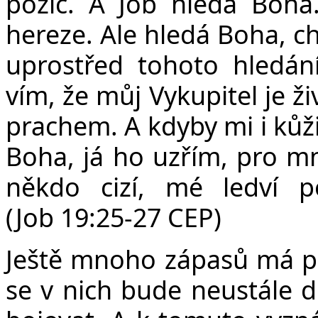
pozic. A Job hledá Boha.
hereze. Ale hledá Boha, ch
uprostřed tohoto hledání
vím, že můj Vykupitel je ž
prachem. A kdyby mi i kůži
Boha, já ho uzřím, pro mn
někdo cizí, mé ledví 
(Job 19:25-27 CEP)
Ještě mnoho zápasů má př
se v nich bude neustále d