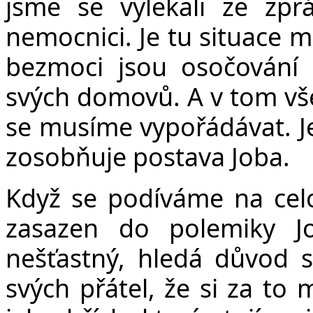
jsme se vylekali ze zpr
nemocnici. Je tu situace m
bezmoci jsou osočování 
svých domovů. A v tom vše
se musíme vypořádávat. J
zosobňuje postava Joba.
Když se podíváme na celou
zasazen do polemiky Jo
nešťastný, hledá důvod s
svých přátel, že si za to 