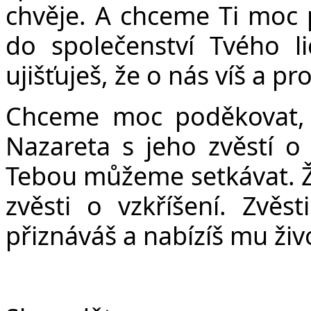
chvěje. A chceme Ti moc 
do společenství Tvého 
ujišťuješ, že o nás víš a pr
Chceme moc poděkovat, ž
Nazareta s jeho zvěstí o 
Tebou můžeme setkávat. Ž
zvěsti o vzkříšení. Zvěst
přiznáváš a nabízíš mu ži