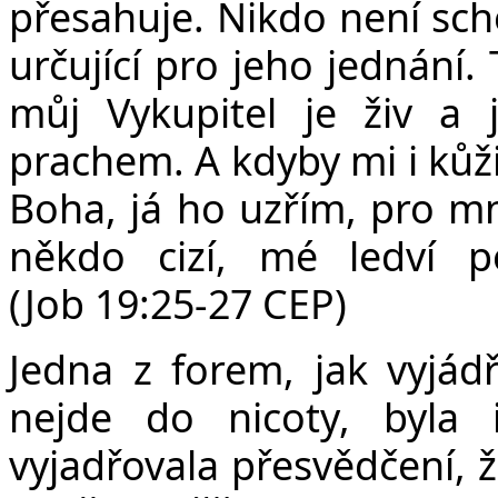
v
přesahuje. Nikdo není sch
určující pro jeho jednání. 
můj Vykupitel je živ a 
prachem. A kdyby mi i kůži
Boha, já ho uzřím, pro mn
někdo cizí, mé ledví 
(Job 19:25-27 CEP)
Jedna z forem, jak vyjádři
nejde do nicoty, byla i
vyjadřovala přesvědčení, 