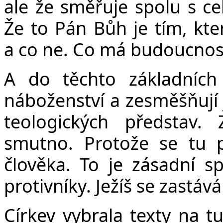
ale že směřuje spolu s c
Že to Pán Bůh je tím, kte
a co ne. Co má budoucnost 
A do těchto základních 
náboženství a zesměšňují j
teologických představ.
smutno. Protože se tu p
člověka. To je zásadní s
protivníky. Ježíš se zastává
Církev vybrala texty na tu