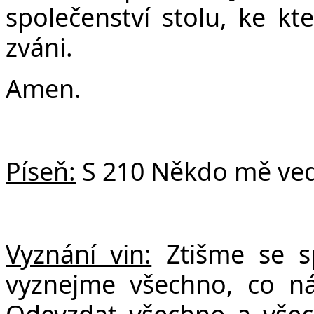
společenství stolu, ke kt
zváni.
Amen.
Píseň:
S 210 Někdo mě ved
Vyznání vin:
Ztišme se 
vyznejme všechno, co n
Odevzdat všechno a všech