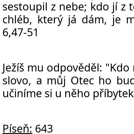
sestoupil z nebe; kdo jí z
chléb, který já dám, je m
6,47-51
Ježíš mu odpověděl: "Kdo
slovo, a můj Otec ho bu
učiníme si u něho příbytek
Píseň:
643