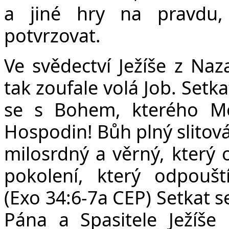
a jiné hry na pravdu,
potvrzovat.
Ve svědectví Ježíše z Na
tak zoufale volá Job. Setka
se s Bohem, kterého Moj
Hospodin! Bůh plný slitová
milosrdný a věrný, který 
pokolení, který odpoušt
(Exo 34:6-7a CEP) Setkat
Pána a Spasitele Ježíše 