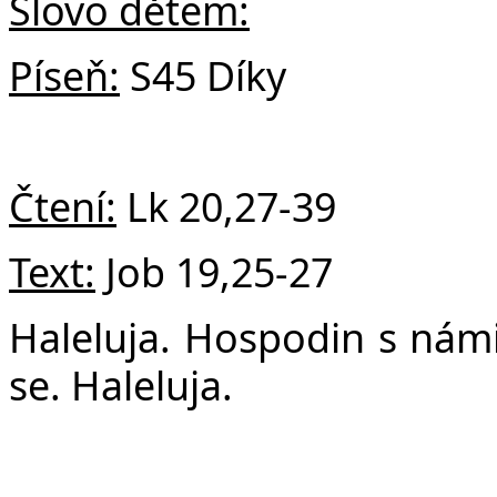
Č
Slovo dětem:
Píseň:
S45 Díky
Čtení:
Lk
20,27-39
Text:
Job
19,25-27
Haleluja. Hospodin s námi 
se. Haleluja.