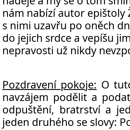
naděje a my se o tom smíme
nám nabízí autor epištoly 
s nimi uzavřu po oněch dn
do jejich srdce a vepíšu jim
nepravosti už nikdy nevz
Pozdravení pokoje:
O tut
navzájem podělit a poda
odpuštění, bratrství a je
jeden druhého se slovy: P