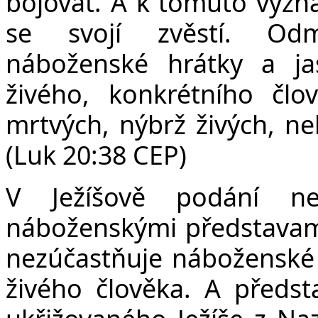
bojovat. A k tomuto vyzná
se svojí zvěstí. Odm
náboženské hrátky a j
živého, konkrétního čl
mrtvých, nýbrž živých, neb
(Luk 20:38 CEP)
V Ježíšově podání n
náboženskými představami.
nezúčastňuje náboženské 
živého člověka. A předsta