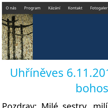
O nás
Program
Kázání
Kontakt
Fotogaler
Uhříněves 6.11.2016
bohos
Pozdrav:
Milé sestry, milí