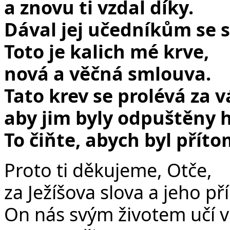
a znovu ti vzdal díky.
Dával jej učedníkům se s
Toto je kalich mé krve,
nová a věčná smlouva.
Tato krev se prolévá za v
aby jim byly odpuštěny h
To čiňte, abych byl přít
Proto ti děkujeme, Otče,
za Ježíšova slova a jeho pří
On nás svým životem učí vě