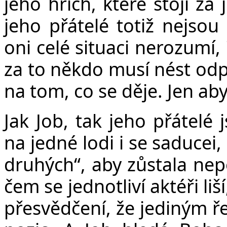
jeho hřích, které stojí za
jeho přátelé totiž nejsou 
oni celé situaci nerozumí, 
za to někdo musí nést od
na tom, co se děje. Jen aby 
Jak Job, tak jeho přátelé 
na jedné lodi i se saducei,
druhých“, aby zůstala nepo
čem se jednotliví aktéři liš
přesvědčení, že jediným ře