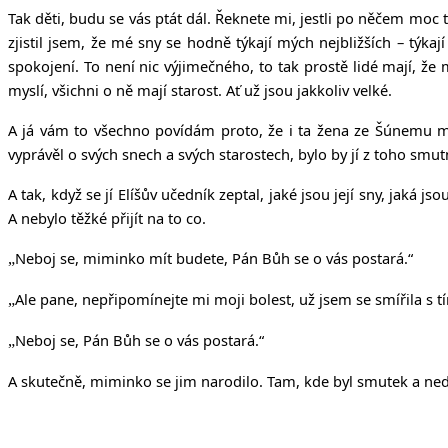
Tak děti, budu se vás ptát dál. Řeknete mi, jestli po něčem moc 
zjistil jsem, že mé sny se hodně týkají mých nejbližších – týk
spokojení. To není nic výjimečného, to tak prostě lidé mají, že
myslí, všichni o ně mají starost. Ať už jsou jakkoliv velké.
A já vám to všechno povídám proto, že i ta žena ze Šúnemu měl
vyprávěl o svých snech a svých starostech, bylo by jí z toho smut
A tak, když se jí Elíšův učedník zeptal, jaké jsou její sny, jaká 
A nebylo těžké přijít na to co.
Neboj se, miminko mít budete, Pán Bůh se o vás postará.“
„
Ale pane, nepřipomínejte mi moji bolest, už jsem se smířila s tí
„
Neboj se, Pán Bůh se o vás postará.“
„
A skutečně, miminko se jim narodilo. Tam, kde byl smutek a nedů