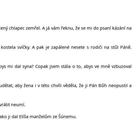
toužený chlapec zemřel. A já vám řeknu, že se mi do psaní kázání na
stela svíčky. A pak je zapálené nesete s rodiči na stůl Páně.
bys mi dal syna? Copak jsem stála o to, abys ve mně vzbuzoval
udělat, aby žena i v této chvíli věděla, že ji Pán Bůh neopustil a
vrátit neumí.
 jako ji dal Elíša manželům ze Šúnemu.