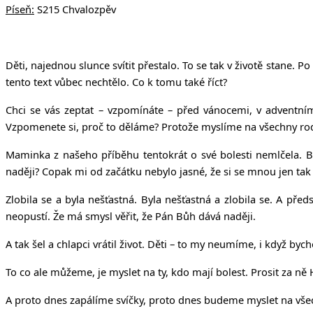
Píseň:
S215 Chvalozpěv
Děti, najednou slunce svítit přestalo. To se tak v životě stane. P
tento text vůbec nechtělo. Co k tomu také říct?
Chci se vás zeptat – vzpomínáte – před vánocemi, v adventním
Vzpomenete si, proč to děláme? Protože myslíme na všechny rod
Maminka z našeho příběhu tentokrát o své bolesti nemlčela. B
naději? Copak mi od začátku nebylo jasné, že si se mnou jen tak 
Zlobila se a byla nešťastná. Byla nešťastná a zlobila se. A předs
neopustí. Že má smysl věřit, že Pán Bůh dává naději.
A tak šel a chlapci vrátil život. Děti – to my neumíme, i když by
To co ale můžeme, je myslet na ty, kdo mají bolest. Prosit za ně
A proto dnes zapálíme svíčky, proto dnes budeme myslet na všec