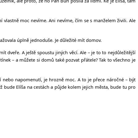
elník, ale proto, že ho Pán Bůh posílá za lidmi. Ke je Elíša, tam
 ní vlastně moc nevíme. Ani nevíme, čím se s manželem živili. Ale
, uvažovala úplně jednoduše. Je důležité mít domov.
 dveře. A ještě spoustu jiných věcí. Ale – je to to nejdůležitější
ínek – a můžete si domů také pozvat přátele? Tak to všechno je
ení nebo napomenutí, je hrozně moc. A to je přece náročné – být
ž bude Elíša na cestách a půjde kolem jejich města, bude tu pro