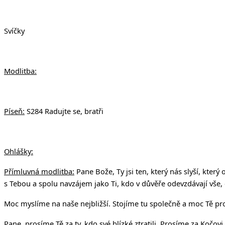
Svíčky
Modlitba:
Píseň:
S284 Radujte se, bratři
Ohlášky:
Přímluvná modlitba:
Pane Bože, Ty jsi ten, který nás slyší, kter
s Tebou a spolu navzájem jako Ti, kdo v důvěře odevzdávají vše, co
Moc myslíme na naše nejbližší. Stojíme tu společně a moc Tě pro
Pane, prosíme Tě za ty, kdo své blízké ztratili. Prosíme za Kočovi