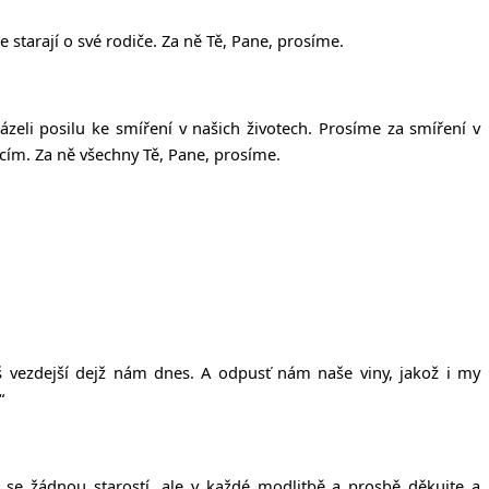
se starají o své rodiče. Za ně Tě, Pane, prosíme.
eli posilu ke smíření v našich životech. Prosíme za smíření v
icím. Za ně všechny Tě, Pane, prosíme.
š
vezdejší dejž
nám dnes. A odpusť
nám naše viny, jakož
i my
“
 se žádnou starostí, ale v každé modlitbě a prosbě děkujte a