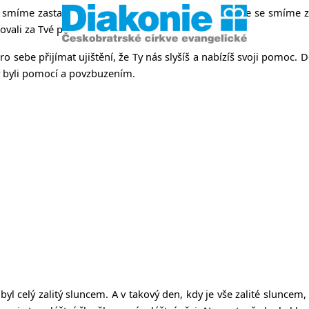
íme zastavit a přijít společně do Tvého domu. Že se smíme ztiši
kovali za Tvé působení.
o sebe přijímat ujištění, že Ty nás slyšíš a nabízíš svoji pomoc. D
y byli pomocí a povzbuzením.
yl celý zalitý sluncem. A v takový den, kdy je vše zalité sluncem,