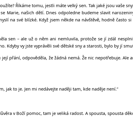
toužíte? Říkáme tomu, jestli máte velký sen. Tak jaké jsou vaše sn
ají se Marie, našich dětí. Dnes odpoledne budeme slavit narozenin
 myslí na své blízké. Když jsem někde na návštěvě, hodně často si 
a sen – ale už o něm ani nemluvila, protože se jí zdál nesplnit
no. Kdyby vy jste vyprávěli své dětské sny a starosti, bylo by jí s
jsou její přání, odpověděla, že žádná nemá. Že nic nepotřebuje. Ale 
m, jak to je. Jen mi nedávejte naději tam, kde naděje není.“
věra v Boží pomoc, tam je veliká radost. A spousta, spousta děkov