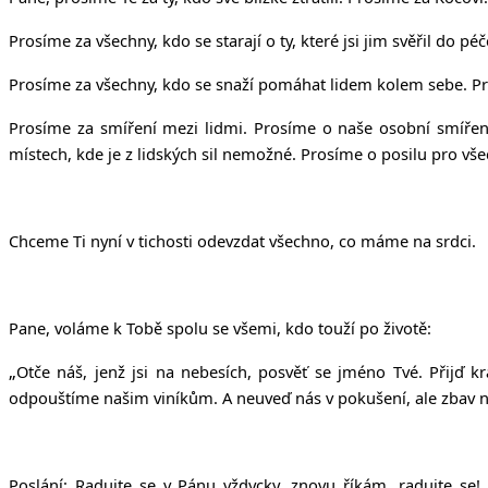
Prosíme za všechny, kdo se starají o ty, které jsi jim svěřil do péč
Prosíme za všechny, kdo se snaží pomáhat lidem kolem sebe. Pro
Prosíme za smíření mezi lidmi. Prosíme o naše osobní smíření
místech, kde je z lidských sil nemožné. Prosíme o posilu pro vš
Chceme Ti nyní v tichosti odevzdat všechno, co máme na srdci.
Pane, voláme k Tobě spolu se všemi, kdo touží po životě:
„
Otče náš, jenž
jsi na nebesích, posvěť
se jméno Tvé. Přijď
kr
odpouštíme našim viníkům. A neuveď
nás v pokušení, ale zbav 
Poslání:
Radujte se v Pánu vždycky, znovu říkám, radujte se!