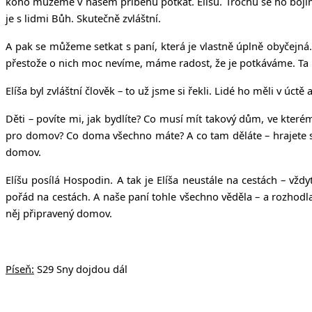
koho můžeme v našem příběhu potkat. Elíšu. Trochu se ho bojíme, 
je s lidmi Bůh. Skutečně zvláštní.
A pak se můžeme setkat s paní, která je vlastně úplně obyčejná. 
přestože o nich moc nevíme, máme radost, že je potkáváme. Ta pa
Elíša byl zvláštní člověk – to už jsme si řekli. Lidé ho měli v úct
Děti – povíte mi, jak bydlíte? Co musí mít takový dům, ve kterém 
pro domov? Co doma všechno máte? A co tam děláte – hrajete si
domov.
Elíšu posílá Hospodin. A tak je Elíša neustále na cestách – vž
pořád na cestách. A naše paní tohle všechno věděla – a rozhodl
něj připravený domov.
Píseň:
S29 Sny dojdou dál