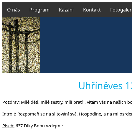
O nás
Program
Kázání
Kontakt
Fotogaler
Českobratr
Uhříněves 12
Pozdrav:
Milé děti, milé sestry, milí bratři, vítám vás na našich
v Uhř
Introit:
Rozpomeň se na slitování svá, Hospodine, a na milosrdens
Píseň:
637 Díky Bohu vzdejme