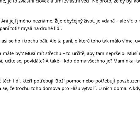
je to zvláštní člověk a umí zvláštní věci. Ne proto, že by byl kouz
Ani její jméno neznáme. Žije obyčejný život, je vdaná – ale víc o
ní totiž myslí na druhé lidi.
ě a asi se ho i trochu báli. Ale ta paní, o které toho tak málo víme
máte byt? Musí mít střechu – to určitě, aby tam nepršelo. Musí mít
, učíte se, povídáte? A také – kdo doma všechno je? Maminka, tat
dyť těch lidí, kteří potřebují Boží pomoc nebo potřebují povzbuz
a se, že trochu toho domova pro Elíšu vytvoří. U nich doma. A kdy