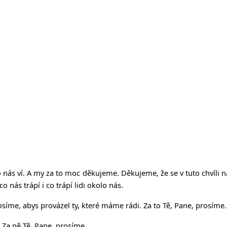
ý o nás ví. A my za to moc děkujeme. Děkujeme, že se v tuto chvíli 
 nás trápí i co trápí lidi okolo nás.
síme, abys provázel ty, které máme rádi. Za to Tě, Pane, prosíme.
. Za ně Tě, Pane, prosíme.