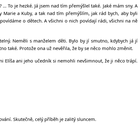
y? … To je hezké. Já jsem nad tím přemýšlel také. Jaké mám sny. A
y Marie a Kuby, a tak nad tím přemýšlím, jak rád bych, aby byli
povídáme o dětech. A všichni o nich povídají rádi, všichni na ně
elný. Neměli s manželem děti. Bylo by jí smutno, kdybych já jí
mutno také. Protože ona už nevěřila, že by se něco mohlo změnit.
ani Elíša ani jeho učedník si nemohli nevšimnout, že ji něco trápí.
ání. Skutečně, celý příběh je zalitý sluncem.