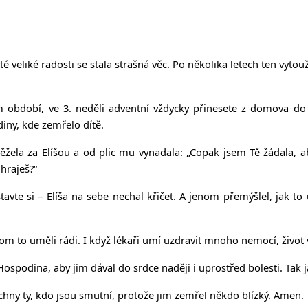
o té veliké radosti se stala strašná věc. Po několika letech ten vy
 období, ve 3. neděli adventní vždycky přinesete z domova do ko
iny, kde zemřelo dítě.
ěžela za Elíšou a od plic mu vynadala: „Copak jsem Tě žádala, a
hraješ?“
tavte si – Elíša na sebe nechal křičet. A jenom přemýšlel, jak to 
chom to uměli rádi. I když lékaři umí uzdravit mnoho nemocí, život 
 Hospodina, aby jim dával do srdce naději i uprostřed bolesti. Tak
hny ty, kdo jsou smutní, protože jim zemřel někdo blízký. Amen.