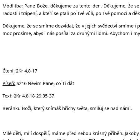
Modlitba:
Pane Bože, děkujeme za tento den. Děkujeme, že se sm
radosti i trápení, a kteří se ptali po Tvé vůli, po Tvé pomoci a dě
Děkujeme, že se smíme dozvídat, že v jejich svědectví smíme i pr
moc prosíme, abys i nás posílal za druhými lidmi. Abychom i m
Čtení:
2Kr 4,8-17
Píseň:
S216 Nevím Pane, co Ti dát
Text:
2Kr 4,8.18-29.35-37
Beránku Boží, který snímáš hříchy světa, smiluj se nad námi.
Milé děti, milí dospělí, máme před sebou krásný příběh. Jakoby b