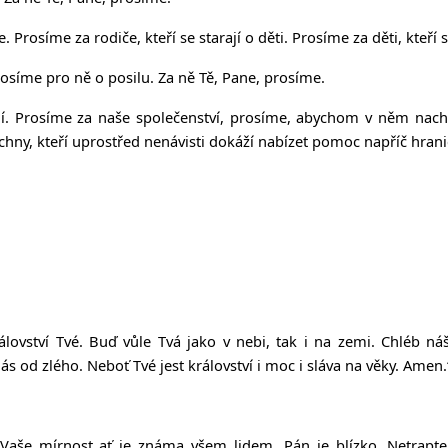
e. Prosíme za rodiče, kteří se starají o děti. Prosíme za děti, kteří 
síme pro ně o posilu. Za ně Tě, Pane, prosíme.
. Prosíme za naše společenství, prosíme, abychom v něm nacház
echny, kteří uprostřed nenávisti dokáží nabízet pomoc napříč hran
álovství Tvé. Buď
vůle Tvá jako v nebi, tak i na zemi. Chléb ná
nás od zlého. Neboť
Tvé jest království i moc i sláva na věky. Amen.
 Vaše mírnost ať je známa všem lidem. Pán je blízko. Netrapte