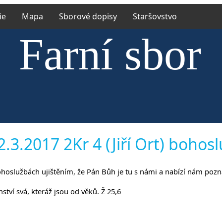
ie
Mapa
Sborové dopisy
Staršovstvo
Farní sbor
ské církve 
.3.2017 2Kr 4 (Jiří Ort) bohos
 bohoslužbách ujištěním, že Pán Bůh je tu s námi a nabízí nám pozná
íněvsi a Ří
tví svá, kteráž jsou od věků. Ž 25,6