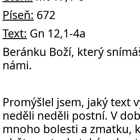
Píseň:
672
Text:
Gn 12,1-4a
Beránku Boží, který snímáš
námi.
Promýšlel jsem, jaký text v
neděli neděli postní. V d
mnoho bolesti a zmatku,