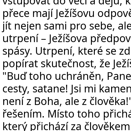
vstupovat do věcí a dějů, 
přece mají Ježíšovu odpově
jít nejen sami pro sebe, al
utrpení – Ježíšova předpov
spásy. Utrpení, které se z
popírat skutečnost, že Ježí
"Buď toho uchráněn, Pane, 
cesty, satane! Jsi mi kame
není z Boha, ale z člověka
řešením. Místo toho přichá
který přichází za člověkem