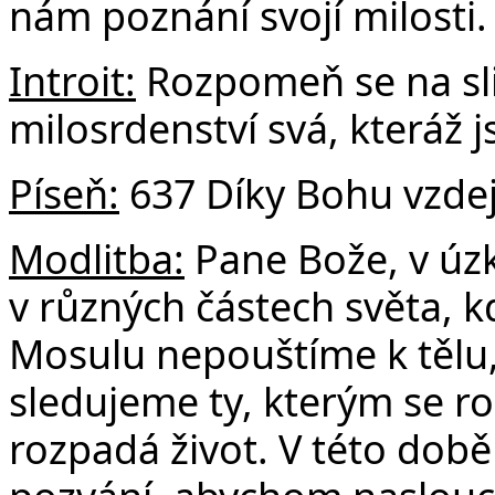
F
nám poznání svojí milosti.
Introit:
Rozpomeň se na sli
milosrdenství svá, kteráž j
Píseň:
637 Díky Bohu vzde
Modlitba:
Pane Bože, v úz
v různých částech světa, k
Mosulu nepouštíme k tělu,
sledujeme ty, kterým se ro
rozpadá život. V této době