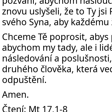
pozvání, abychom naslouc
Č
znovu uslyšeli, že to Ty jsi
svého Syna, aby každému ž
Chceme Tě poprosit, abys 
abychom my tady, ale i lidé
následování a poslušnosti,
druhého člověka, která v
odpuštění.
Amen.
Čtení:
Mt 17,1-8