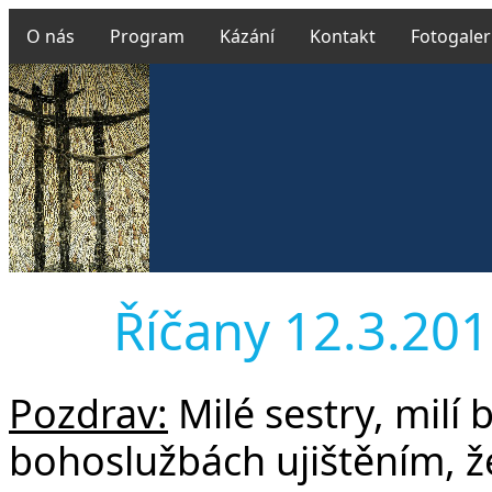
O nás
Program
Kázání
Kontakt
Fotogaler
Říčany 12.3.2017
Pozdrav:
Milé sestry, milí 
bohoslužbách ujištěním, že