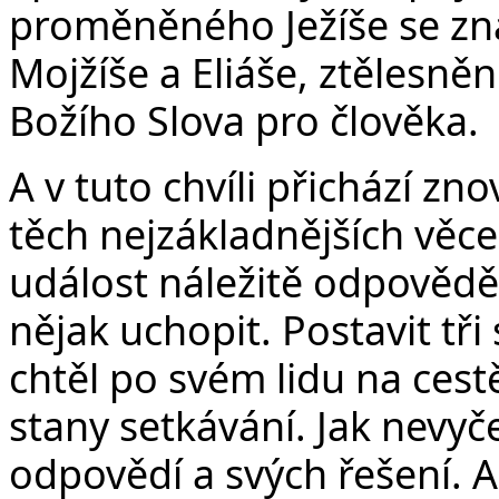
proměněného Ježíše se zn
Mojžíše a Eliáše, ztělesně
Božího Slova pro člověka.
A v tuto chvíli přichází zn
těch nejzákladnějších věc
událost náležitě odpověd
nějak uchopit. Postavit tři
chtěl po svém lidu na ces
stany setkávání. Jak nevyč
odpovědí a svých řešení. A