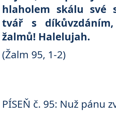
hlaholem skálu své 
tvář s díkůvzdáním
žalmů! Halelujah.
(Žalm 95, 1-2)
PÍSEŇ č. 95: Nuž pánu 