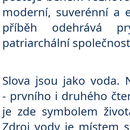
moderní, suverénní a 
příběh odehrává p
patriarchální společnost
Slova jsou jako voda.
- prvního i druhého čte
je zde symbolem život
Zdroj vody je místem 