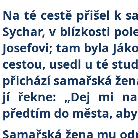
Na té cestě přišel k
Sychar, v blízkosti po
Josefovi; tam byla Ják
cestou, usedl u té stu
přichází samařská žena
jí řekne: „Dej mi na
předtím do města, aby 
Samařská žena mu odpo