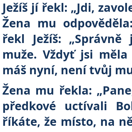
Ježíš jí řekl: „Jdi, zav
Žena mu odpověděla
řekl Ježíš: „Správně
muže. Vždyť jsi měla
máš nyní, není tvůj muž
Žena mu řekla: „Pane,
předkové uctívali B
říkáte, že místo, na 