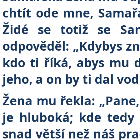
chtít ode mne, Samařa
Židé se totiž se Sam
odpověděl: „Kdybys zn
kdo ti říká, abys mu 
jeho, a on by ti dal vod
Žena mu řekla: „Pane
je hluboká; kde tedy
snad větší než náš pr