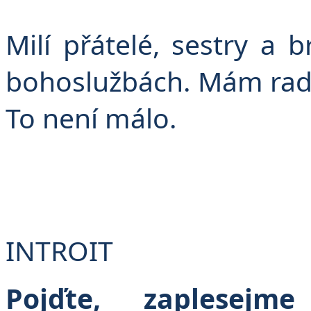
F
Milí přátelé, sestry a 
bohoslužbách. Mám rados
To není málo.
INTROIT
Pojďte, zaplesejm