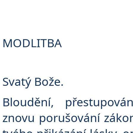
Č
MODLITBA
Svatý Bože.
Bloudění, přestupován
znovu porušování zákon