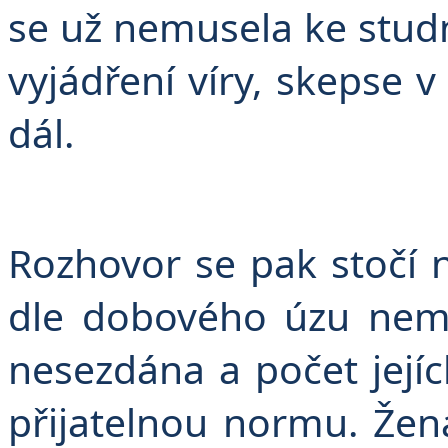
se už nemusela ke studn
vyjádření víry, skepse 
dál.
Rozhovor se pak stočí n
dle dobového úzu nem
nesezdána a počet jejích
přijatelnou normu. Žena 