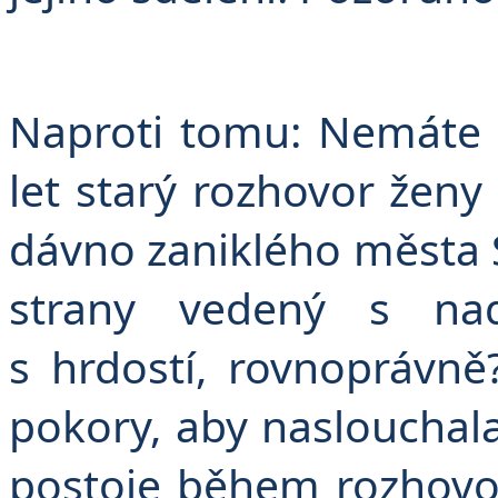
Naproti tomu: Nemáte s
let starý rozhovor ženy
dávno zaniklého města Sy
strany vedený s nad
s hrdostí, rovnoprávně
pokory, aby naslouchal
postoje během rozhovor