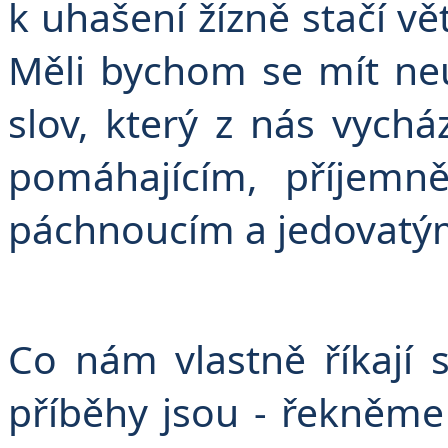
k uhašení žízně stačí v
Měli bychom se mít ne
slov, který z nás vychá
pomáhajícím, příjemn
páchnoucím a jedovatý
Co nám vlastně říkají 
příběhy jsou - řekněme 