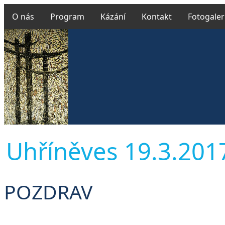
O nás
Program
Kázání
Kontakt
Fotogaler
Uhříněves 19.3.2017
POZDRAV