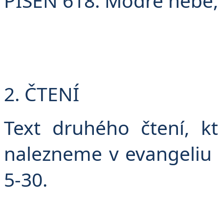
PÍSEŇ 618: Modré nebe,
2. ČTENÍ
Text druhého čtení, k
nalezneme v evangeliu p
5-30.