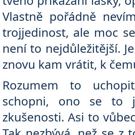
tvého přikázání lásky, o
Vlastně pořádně nevím
trojjedinost, ale moc s
není to nejdůležitější.
znovu kam vrátit, k čemu
Rozumem to uchopi
schopni, ono se to j
zkušenosti. Asi to vůb
Tak nezbývá, než se z 