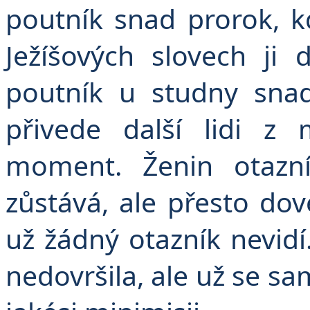
poutník snad prorok, kd
Ježíšových slovech ji
poutník u studny sna
přivede další lidi z
moment. Ženin otazn
zůstává, ale přesto dove
už žádný otazník nevidí.
nedovršila, ale už se s