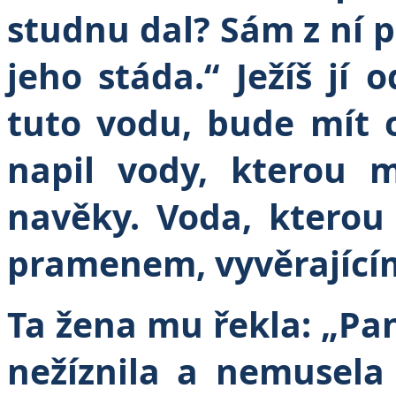
studnu dal? Sám z ní pi
jeho stáda.“
Ježíš jí 
tuto vodu, bude mít 
napil vody, kterou 
navěky. Voda, ktero
pramenem, vyvěrající
Ta žena mu řekla: „Pan
nežíznila a nemusela