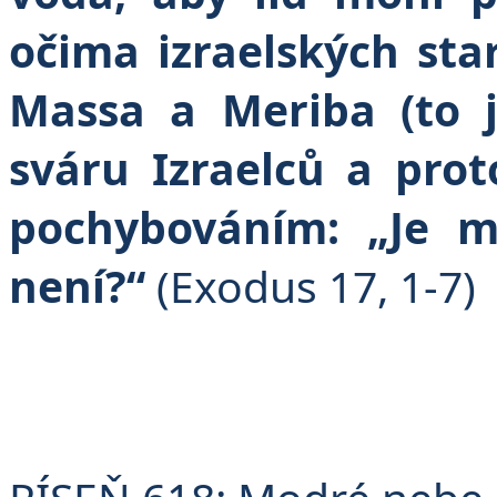
očima izraelských sta
Massa a Meriba (to j
sváru Izraelců a pro
pochybováním: „Je m
není?“
(Exodus 17, 1-7)