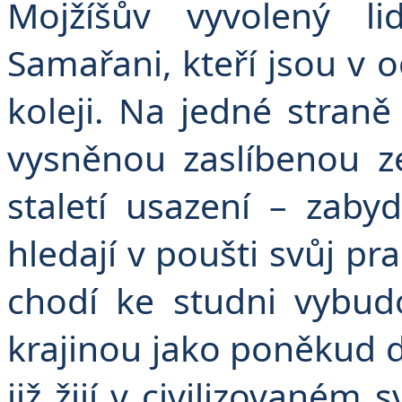
Mojžíšův vyvolený l
Samařani, kteří jsou v oč
koleji. Na jedné straně 
vysněnou zaslíbenou z
staletí usazení – zaby
hledají v poušti svůj pra
chodí ke studni vybud
krajinou jako poněkud d
již žijí v civilizovaném