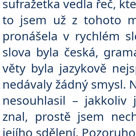
sufražetka vedla řeč, k
to jsem už z tohoto m
pronášela v rychlém s
slova byla česká, gram
věty byla jazykově nejs
nedávaly žádný smysl. N
nesouhlasil – jakkoliv
znal, prostě jsem nech
jejího sdělení. Pozoruh