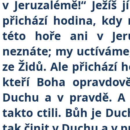
v Jeruzalémě!“ Ježíš j
přichází hodina, kdy
této hoře ani v Jer
neznáte; my uctíváme
ze Židů. Ale přichází ho
kteří Boha opravdově
Duchu a v pravdě. A 
takto ctili. Bůh je Duc
tak činit v Duchu a v p