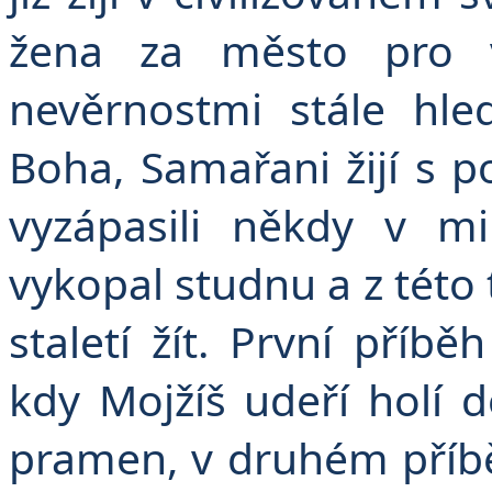
žena za město pro v
nevěrnostmi stále hle
Boha, Samařani žijí s p
vyzápasili někdy v mi
vykopal studnu a z této 
staletí žít. První příb
kdy Mojžíš udeří holí d
pramen, v druhém příběh