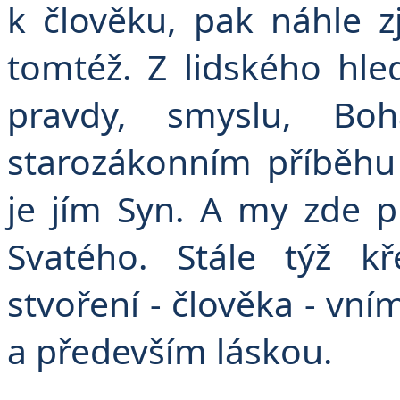
k člověku, pak náhle z
tomtéž. Z lidského hle
pravdy, smyslu, Bo
starozákonním příběh
je jím Syn. A my zde 
Svatého. Stále týž k
stvoření - člověka - vním
a především láskou.