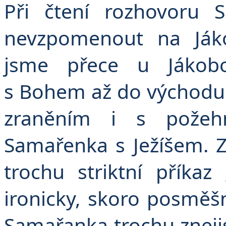
Při čtení rozhovoru 
nevzpomenout na Jáko
jsme přece u Jákobo
s Bohem až do východu j
zraněním i s požehn
Samařenka s Ježíšem. Z
trochu striktní příkaz
ironicky, skoro posměšn
Samařanka trochu znejistí.