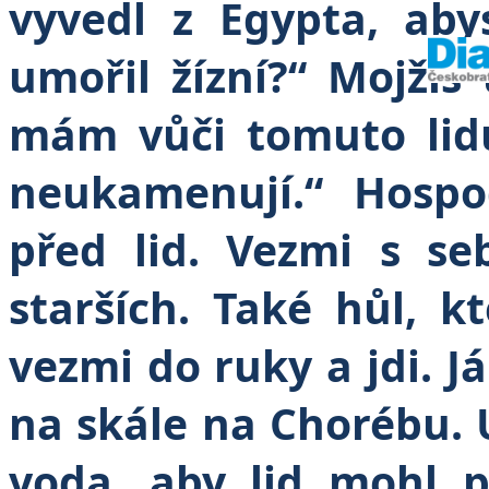
vyvedl z Egypta, aby
umořil žízní?“ Mojžíš
mám vůči tomuto lid
neukamenují.“ Hospod
před lid. Vezmi s se
starších. Také hůl, kt
vezmi do ruky a jdi. 
na skále na Chorébu. U
voda, aby lid mohl p