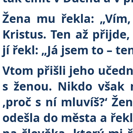
Žena mu řekla: „Vím,
Kristus. Ten až přijde
jí řekl: „Já jsem to – t
Vtom přišli jeho učední
s ženou. Nikdo však 
‚proč s ní mluvíš?‘ Ž
odešla do města a řekl