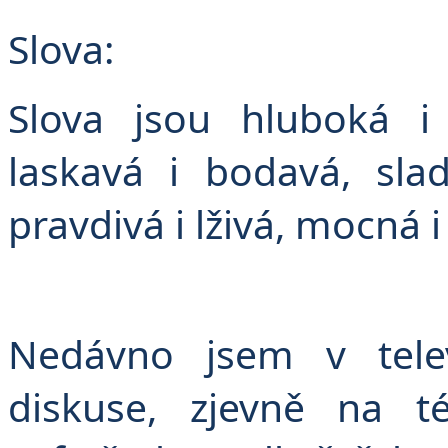
Slova:
Slova jsou hluboká i 
laskavá i bodavá, sla
pravdivá i lživá, mocná i
Nedávno jsem v telev
diskuse, zjevně na t