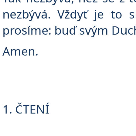
v
nezbývá. Vždyť je to 
prosíme: buď svým Duc
Amen.
1. ČTENÍ