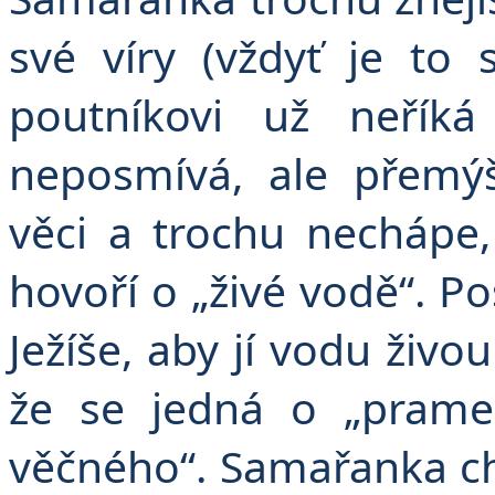
své víry (vždyť je to 
poutníkovi už neříká
neposmívá, ale přemýš
věci a trochu nechápe,
hovoří o „živé vodě“. Po
Ježíše, aby jí vodu živou
že se jedná o „pramen
věčného“. Samařanka ch